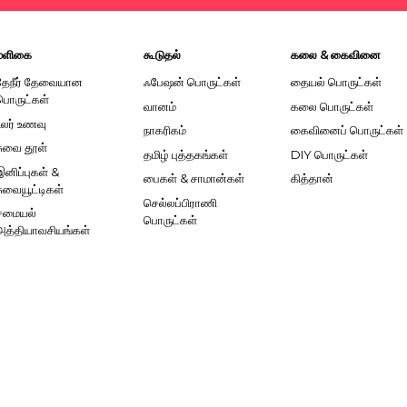
மளிகை
கூடுதல்
கலை & கைவினை
தேநீர் தேவையான
ஃபேஷன் பொருட்கள்
தையல் பொருட்கள்
பொருட்கள்
வானம்
கலை பொருட்கள்
உலர் உணவு
நாகரிகம்
கைவினைப் பொருட்கள்
சுவை தூள்
தமிழ் புத்தகங்கள்
DIY பொருட்கள்
இனிப்புகள் &
பைகள் & சாமான்கள்
கித்தான்
சுவையூட்டிகள்
செல்லப்பிராணி
சமையல்
பொருட்கள்
அத்தியாவசியங்கள்