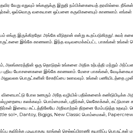
த் தவிர வேறு எதுவும் உங்களுக்கு இறுதி நம்பிக்கையைத் தரவில்லை. நீங்
ஞர்கள், ஒவ்வொரு வகையான ஒப்பனை கருவிகளையும் காணலாம். எங்கள் sand
ம் எங்கு இருக்கிறதோ அங்கே வீடுதான் என்று கூறப்படுகிறது!. சுவர் க
ட்களை இங்கே காணலாம். இந்த வடிவமைக்கப்பட்ட பாகங்கள் உங்கள் சொ
, அலங்காரத்தின் ஒரு தொடுதல் உங்களை அதிக உற்பத்தி மற்றும் அர்ப்பணி
ைய புதிய யோசனைகளை இங்கே காணலாம். மேசை பாகங்கள், வேடிக்கையான ப
் அலுவலக பொருட்களின் சேகரிப்பை உலாவவும். உங்கள் பணியிடத்தை முன்
ரு விளையாட்டு போல உணரும் அதே வழியில் பதில்களைக் கண்டுபிடிக்க அத
ெயல்முறையை கலக்கவும். பொம்மைகள், புதிர்கள், லெகோக்கள், கட்டும
 புதிர்கள் இளைய கட்டத்திலேயே அறிவாற்றல் திறனை மேம்படுத்த உதவும். ப
 Little sol+, Dantoy, Bigjigs, New Classic பொம்மைகள், Papercrew
ப்பு தவிர்க்க முடியாதது. நாங்கள் செல்லப்பிராணி தயாரிப்பு பொருட்கள்