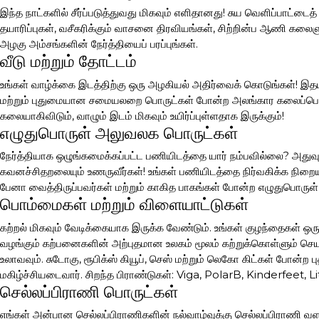
இந்த நாட்களில் சீர்ப்படுத்துவது மிகவும் எளிதானது! சுய வெளிப்பாட்டை
தயாரிப்புகள், வசீகரிக்கும் வாசனை திரவியங்கள், சிற்றின்ப ஆணி கலை
அழகு அம்சங்களின் நேர்த்தியைப் பரப்புங்கள்.
வீடு மற்றும் தோட்டம்
உங்கள் வாழ்க்கை இடத்திற்கு ஒரு அழகியல் அதிர்வைக் கொடுங்கள்! இதய
மற்றும் புதுமையான சமையலறை பொருட்கள் போன்ற அலங்கார கலைப்பொரு
கலையாகிவிடும், வாழும் இடம் மிகவும் உயிர்ப்புள்ளதாக இருக்கும்!
எழுதுபொருள் அலுவலக பொருட்கள்
நேர்த்தியாக ஒழுங்கமைக்கப்பட்ட பணியிடத்தை யார் நம்பவில்லை? அதுவும்
கவனச்சிதறலையும் உணருவீர்கள்! உங்கள் பணியிடத்தை நிர்வகிக்க நிற
பேனா வைத்திருப்பவர்கள் மற்றும் காகித பாகங்கள் போன்ற எழுதுபொருள
பொம்மைகள் மற்றும் விளையாட்டுகள்
கற்றல் மிகவும் வேடிக்கையாக இருக்க வேண்டும். உங்கள் குழந்தைகள் ஒ
வழங்கும் கற்பனைகளின் அற்புதமான உலகம் மூலம் கற்றுக்கொள்ளும் ச
உலாவவும். சுடோகு, ரூபிக்ஸ் கியூப், செஸ் மற்றும் லெகோ கிட்கள் போன்ற
மகிழ்ச்சியடைவார். சிறந்த பிராண்டுகள்: Viga, PolarB, Kinderfeet,
செல்லப்பிராணி பொருட்கள்
எங்கள் அன்பான செல்லப்பிராணிகளின் நல்வாழ்வுக்கு செல்லப்பிராணி வளர்