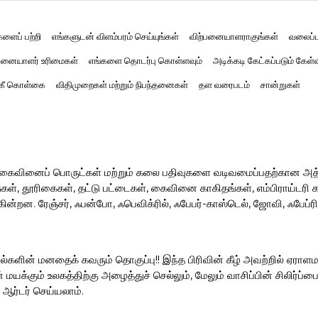
களைப் பற்றி
எங்களுடன் விளம்பரம் செய்யுங்கள்
விற்பனையாளராகுங்கள்
வலைப்ப
னையாளர் உரிமைகள்
எங்களை தொடர்பு கொள்ளவும்
அடிக்கடி கேட்கப்படும் கேள்
்கீ கொள்கை
விதிமுறைகள் மற்றும் நிபந்தனைகள்
தள வரைபடம்
சான்றுகள்
ர் கைவினைப் பொருட்கள் மற்றும் கலை பதிவுகளை வடிவமைப்பதற்கான அ
, தூரிகைகள், தட்டு பட்டைகள், கைவினை காகிதங்கள், எம்பிராய்டரி கருவ
ின்றன. ரேஞ்சர், ஃபன்போ, ஃபெவிக்ரில், ஃபேபர்-காஸ்டெல், ஜோவி, ஃபேப்
ல்களின் மனதைக் கவரும் தொகுப்பு!! இந்த பிரிவின் கீழ் அவற்றில் ஏராளம
மயக்கும் உலகத்திற்கு அழைத்துச் செல்லும், மேலும் வாசிப்பின் சிலிர்
 ஆர்டர் செய்யலாம்.