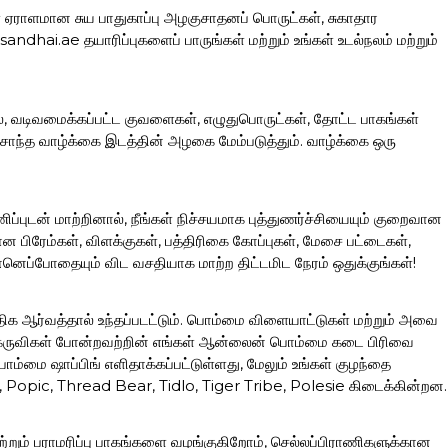
கள் ஏராளமான சுய பாதுகாப்பு அழகுசாதனப் பொருட்கள், சுகாதார
hai.ae தயாரிப்புகளைப் பாருங்கள் மற்றும் உங்கள் உடல்நலம் மற்றும்
லை, வடிவமைக்கப்பட்ட குவளைகள், எழுதுபொருட்கள், தோட்ட பாகங்கள்
ந்த வாழ்க்கை இடத்தின் அழகை மேம்படுத்தும். வாழ்க்கை ஒரு
ப்புடன் மாற்றினால், நீங்கள் நிச்சயமாக புத்துணர்ச்சியையும் குறைவான
ிரேம்கள், விளக்குகள், பத்திரிகை கோப்புகள், மேசை பட்டைகள்,
னெப்போதையும் விட வசதியாக மாற்ற திட்டமிட நேரம் ஒதுக்குங்கள்!
ிக ஆர்வத்தால் உந்தப்படட்டும். பொம்மை விளையாட்டுகள் மற்றும் அவை
ான கருவிகள் போன்றவற்றின் எங்கள் ஆன்லைன் பொம்மை கடை பிரிவை
ொம்மை ஷாப்பிங் எளிதாக்கப்பட்டுள்ளது, மேலும் உங்கள் குழந்தை
, Popic, Thread Bear, Tidlo, Tiger Tribe, Polesie கிடைக்கின்றன.
 மற்றும் பராமரிப்பு பாகங்களை வழங்குகிறோம், செல்லப்பிராணிகளுக்கான