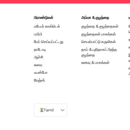
பிராண்டுகள்
அம்மா & குழந்தை
ஃபேபர் காஸ்டெல்
குழந்தை & குழந்தைகள்
பார்பி
குழந்தைகள் பாகங்கள்
மேப் செய்யப்பட்டது
செயல்பாட்டு கருவிகள்
நாடோடி
தாய் & புதிதாகப் பிறந்த
குழந்தை
ஆச்சி
உணவு & பாகங்கள்
சுவை
ஃபன்போ
ரேஞ்சர்
Tamil