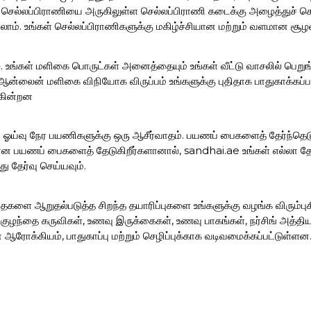
ள் செல்லப்பிராணியை அருகிலுள்ள செல்லப்பிராணி கடைக்கு அழைத்துச் ச
்யலாம். உங்கள் செல்லப்பிராணிகளுக்கு மகிழ்ச்சியான மற்றும் வளமான சூழ
ை. உங்கள் மளிகை பொருட்கள் அனைத்தையும் உங்கள் வீட்டு வாசலில் பெறுங
்லைன் மளிகை விநியோக விருப்பம் உங்களுக்கு புதிதாக பாதுகாக்கப்பட
க்கின்றன
் ஓய்வு நேர பயணிகளுக்கு ஒரு ஆசீர்வாதம். பயணப் பைகளைத் தேர்ந்தெடு
மான பயணப் பைகளைத் தேடுகிறீர்களானால், sandhai.ae உங்கள் எல்லா 
 தேர்வு செய்யவும்.
தைகளை ஆறுதல்படுத்த சிறந்த தயாரிப்புகளை உங்களுக்கு வழங்க விரும்புக
ழந்தை கருவிகள், உணவு இருக்கைகள், உணவு பாகங்கள், நர்சிங் அத்திய
 ஆரோக்கியம், பாதுகாப்பு மற்றும் செழிப்புக்காக வடிவமைக்கப்பட்டுள்ளன