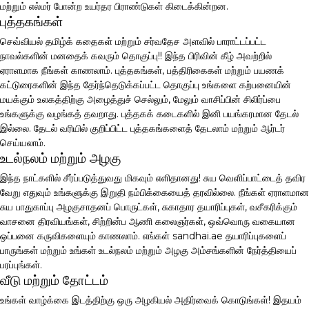
மற்றும் எல்மர் போன்ற உயர்தர பிராண்டுகள் கிடைக்கின்றன.
புத்தகங்கள்
செவ்வியல் தமிழ்க் கதைகள் மற்றும் சர்வதேச அளவில் பாராட்டப்பட்ட
நாவல்களின் மனதைக் கவரும் தொகுப்பு!! இந்த பிரிவின் கீழ் அவற்றில்
ஏராளமாக நீங்கள் காணலாம். புத்தகங்கள், பத்திரிகைகள் மற்றும் பயணக்
கட்டுரைகளின் இந்த தேர்ந்தெடுக்கப்பட்ட தொகுப்பு உங்களை கற்பனையின்
மயக்கும் உலகத்திற்கு அழைத்துச் செல்லும், மேலும் வாசிப்பின் சிலிர்ப்பை
உங்களுக்கு வழங்கத் தவறாது. புத்தகக் கடைகளில் இனி பயங்கரமான தேடல்
இல்லை. தேடல் வரியில் குறிப்பிட்ட புத்தகங்களைத் தேடலாம் மற்றும் ஆர்டர்
செய்யலாம்.
உடல்நலம் மற்றும் அழகு
இந்த நாட்களில் சீர்ப்படுத்துவது மிகவும் எளிதானது! சுய வெளிப்பாட்டைத் தவிர
வேறு எதுவும் உங்களுக்கு இறுதி நம்பிக்கையைத் தரவில்லை. நீங்கள் ஏராளமான
சுய பாதுகாப்பு அழகுசாதனப் பொருட்கள், சுகாதார தயாரிப்புகள், வசீகரிக்கும்
வாசனை திரவியங்கள், சிற்றின்ப ஆணி கலைஞர்கள், ஒவ்வொரு வகையான
ஒப்பனை கருவிகளையும் காணலாம். எங்கள் sandhai.ae தயாரிப்புகளைப்
பாருங்கள் மற்றும் உங்கள் உடல்நலம் மற்றும் அழகு அம்சங்களின் நேர்த்தியைப்
பரப்புங்கள்.
வீடு மற்றும் தோட்டம்
உங்கள் வாழ்க்கை இடத்திற்கு ஒரு அழகியல் அதிர்வைக் கொடுங்கள்! இதயம்