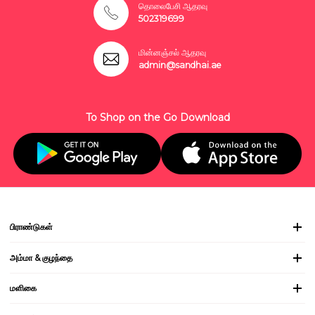
தொலைபேசி ஆதரவு
502319699
மின்னஞ்சல் ஆதரவு
admin@sandhai.ae
To Shop on the Go Download
பிராண்டுகள்
அம்மா & குழந்தை
மளிகை