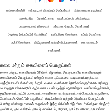
எங்களைப் பற்றி
எங்களுடன் விளம்பரம் செய்யுங்கள்
விற்பனையாளராகுங்கள்
வலைப்பதிவு
பிராண்ட் கதை
பயன்பாட்டைப் பதிவிறக்குக
பாவனையாளர் உரிமைகள்
எங்களை தொடர்பு கொள்ளவும்
அடிக்கடி கேட்கப்படும் கேள்விகள்
தனியுரிமை கொள்கை
கப்பல் கொள்கை
குக்கீ கொள்கை
விதிமுறைகள் மற்றும் நிபந்தனைகள்
தள வரைபடம்
சான்றுகள்
கலை மற்றும் கைவினைப் பொருட்கள்
கலை மற்றும் கைவினைப் பிரிவின் கீழ் உள்ள பொருட்களில் கைவினைஞர்
கைவினைப் பொருட்கள் மற்றும் கலை பதிவுகளை வடிவமைப்பதற்கான
அத்தியாவசியங்கள் அடங்கும். அவை அலங்கார நோக்கங்களுக்காக அல்லது
பொழுதுபோக்காளரின் ஆர்வமாக பயன்படுத்தப்படுகின்றன. வண்ணப்பூச்சுகள்,
தூரிகைகள், தட்டு பட்டைகள், கைவினை காகிதங்கள், எம்பிராய்டரி கருவிகள்,
கேன்வாஸ், வெட்டும் கருவிகள், ஸ்டிக்கர்கள் மற்றும் அலங்கார பொருட்கள்
போன்ற பல்வேறு கலைக் கருவிகள் இந்த பிரிவின் கீழ் கிடைக்கின்றன. ரேஞ்சர்,
ஃபன்போ, ஃபெவிக்ரில், ஃபேபர்-காஸ்டெல், ஜோவி, ஃபேப்ரியானோ, ஃபோஸ்கா