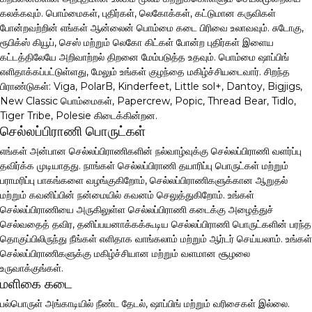
கலக்கவும். பொம்மைகள், புதிர்கள், லெகோக்கள், கட்டுமான கருவிகள்
போன்றவற்றின் எங்கள் ஆன்லைன் பொம்மை கடை பிரிவை உலாவவும். சுடோகு,
ரூபிக்ஸ் கியூப், செஸ் மற்றும் லெகோ கிட்கள் போன்ற புதிர்கள் இளைய
கட்டத்திலேயே அறிவாற்றல் திறனை மேம்படுத்த உதவும். பொம்மை ஷாப்பிங்
எளிதாக்கப்பட்டுள்ளது, மேலும் உங்கள் குழந்தை மகிழ்ச்சியடைவார். சிறந்த
பிராண்டுகள்: Viga, PolarB, Kinderfeet, Little sol+, Dantoy, Bigjigs,
New Classic பொம்மைகள், Papercrew, Popic, Thread Bear, Tidlo,
Tiger Tribe, Polesie கிடைக்கின்றன.
செல்லப்பிராணி பொருட்கள்
எங்கள் அன்பான செல்லப்பிராணிகளின் நல்வாழ்வுக்கு செல்லப்பிராணி வளர்ப்பு
தவிர்க்க முடியாதது. நாங்கள் செல்லப்பிராணி தயாரிப்பு பொருட்கள் மற்றும்
பராமரிப்பு பாகங்களை வழங்குகிறோம், செல்லப்பிராணிகளுக்கான ஆறுதல்
மற்றும் கவனிப்பின் நன்மையில் கவனம் செலுத்துகிறோம். உங்கள்
செல்லப்பிராணியை அருகிலுள்ள செல்லப்பிராணி கடைக்கு அழைத்துச்
செல்வதைத் தவிர, தனிப்பயனாக்கக்கூடிய செல்லப்பிராணி பொருட்களின் பரந்த
தொகுப்பிலிருந்து நீங்கள் எளிதாக வாங்கலாம் மற்றும் ஆர்டர் செய்யலாம். உங்கள்
செல்லப்பிராணிகளுக்கு மகிழ்ச்சியான மற்றும் வளமான சூழலை
உருவாக்குங்கள்.
மளிகை கடை
பல்பொருள் அங்காடியில் நீண்ட தேடல், ஷாப்பிங் மற்றும் வரிசைகள் இல்லை.