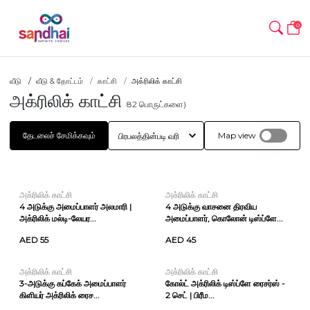
0
வீடு
வீடு & தோட்டம்
காட்சி
அக்ரிலிக் காட்சி
அக்ரிலிக் காட்சி
82
பொருட்களை)
தேடலைச் சேமிக்கவும்
Map view
அக்ரிலிக் காட்சி
அக்ரிலிக் காட்சி
4 அடுக்கு அமைப்பாளர் அலமாரி |
4 அடுக்கு வாசனை திரவிய
அக்ரிலிக் மல்டி-லேயர...
அமைப்பாளர், கொலோன் டிஸ்ப்ளே...
AED 55
AED 45
அக்ரிலிக் காட்சி
அக்ரிலிக் காட்சி
3-அடுக்கு கப்கேக் அமைப்பாளர்
கோல்ட் அக்ரிலிக் டிஸ்ப்ளே ரைசர்ஸ் -
கிளியர் அக்ரிலிக் ரைச...
2 செட் | பிரீம...