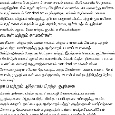
உங்கள் மளிகை பொருட்கள் அனைத்தையும் உங்கள் வீட்டு வாசலில் பெறுங்கள்.
அருகிலுள்ள பல்பொருள் அங்காடியில் நீங்கள் காணக்கூடிய அனைத்து மளிகை
பொருட்களையும் Sandhai.ae வழங்குகிறது. எங்கள் ஆன்லைன் மளிகை
விநியோக விருப்பம் உங்களுக்கு புதிதாக பாதுகாக்கப்பட்ட மற்றும் மூல மளிகை
பொருட்களை விரைவில் பெறும். அனில், சுவை, ஆச்சி, உத்யம், ஹர்ஷினி,
தானியம், மனுகா தேன் மற்றும் ஐபபிள் டீ கிடைக்கின்றன
பைகள் மற்றும் சாமான்கள்
வசதியான மற்றும் நம்பகமான பைகள் மற்றும் சாமான்கள் அடிக்கடி மற்றும்
ஓய்வு நேர பயணிகளுக்கு ஒரு ஆசீர்வாதம். பயணப் பைகளைத்
தேர்ந்தெடுக்கும் போது பல பெட்டிகள் மற்றும் இடத்தைக் கொண்ட சூட்கேஸ்கள்
/ கேரி-ஆன் பைகள் முதன்மை காரணிகள். நீங்கள் நீடித்த, நிலையான தரமான
பயணப் பைகளைத் தேடுகிறீர்களானால், sandhai.ae உங்கள் எல்லா
தேவைகளுக்கும் சரியான தேர்வாகும். பரந்த அளவிலான பயணப் பைகள், கேரி
பைகள், முதுகுப்பைகள், கை தள்ளுவண்டி பைகள் போன்றவற்றிலிருந்து தேர்வு
செய்யவும்.
தாய் மற்றும் புதிதாகப் பிறந்த குழந்தை
நீங்கள் புதிதாகப் பிறந்த தாயா? தாய்வழி அரவணைப்புடன் உங்கள்
குழந்தைகளை ஆறுதல்படுத்த சிறந்த தயாரிப்புகளை உங்களுக்கு வழங்க
விரும்புகிறோம். தாய்மை ஒரு ஆசீர்வாதம் மற்றும் குழந்தையின் வளர்ப்பிற்கான
அனைத்து தேவைகளையும் வழங்குவதில் நாங்கள் மகிழ்ச்சியடைகிறோம்.
குழந்தை கருவிகள், உணவு இருக்கைகள், உணவு பாகங்கள், நர்சிங்