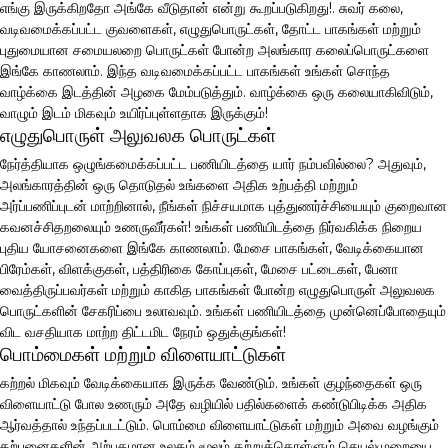
எங்கு இருக்கிறதோ அங்கே வீடுதான் என்று கூறப்படுகிறது!. சுவர் கலை,
வடிவமைக்கப்பட்ட குவளைகள், எழுதுபொருட்கள், தோட்ட பாகங்கள் மற்றும்
புதுமையான சமையலறை பொருட்கள் போன்ற அலங்கார கலைப்பொருட்களை
இங்கே காணலாம். இந்த வடிவமைக்கப்பட்ட பாகங்கள் உங்கள் சொந்த
வாழ்க்கை இடத்தின் அழகை மேம்படுத்தும். வாழ்க்கை ஒரு கலையாகிவிடும்,
வாழும் இடம் மிகவும் உயிர்ப்புள்ளதாக இருக்கும்!
எழுதுபொருள் அலுவலக பொருட்கள்
நேர்த்தியாக ஒழுங்கமைக்கப்பட்ட பணியிடத்தை யார் நம்பவில்லை? அதுவும்,
அலங்காரத்தின் ஒரு தொடுதல் உங்களை அதிக உற்பத்தி மற்றும்
அர்ப்பணிப்புடன் மாற்றினால், நீங்கள் நிச்சயமாக புத்துணர்ச்சியையும் குறைவான
கவனச்சிதறலையும் உணருவீர்கள்! உங்கள் பணியிடத்தை நிர்வகிக்க நிறைய
புதிய யோசனைகளை இங்கே காணலாம். மேசை பாகங்கள், வேடிக்கையான
பிரேம்கள், விளக்குகள், பத்திரிகை கோப்புகள், மேசை பட்டைகள், பேனா
வைத்திருப்பவர்கள் மற்றும் காகித பாகங்கள் போன்ற எழுதுபொருள் அலுவலக
பொருட்களின் சேகரிப்பை உலாவவும். உங்கள் பணியிடத்தை முன்னெப்போதையும்
விட வசதியாக மாற்ற திட்டமிட நேரம் ஒதுக்குங்கள்!
பொம்மைகள் மற்றும் விளையாட்டுகள்
கற்றல் மிகவும் வேடிக்கையாக இருக்க வேண்டும். உங்கள் குழந்தைகள் ஒரு
விளையாட்டு போல உணரும் அதே வழியில் பதில்களைக் கண்டுபிடிக்க அதிக
ஆர்வத்தால் உந்தப்படட்டும். பொம்மை விளையாட்டுகள் மற்றும் அவை வழங்கும்
கற்பனைகளின் அற்புதமான உலகம் மூலம் கற்றுக்கொள்ளும் செயல்முறையை