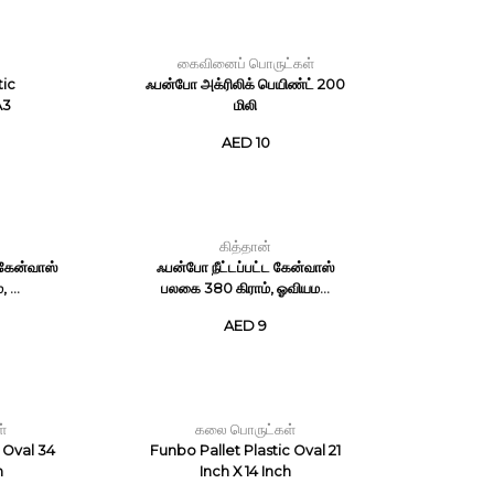
கைவினைப் பொருட்கள்
ic
ஃபன்போ அக்ரிலிக் பெயிண்ட் 200
A3
மிலி
AED 10
கித்தான்
 கேன்வாஸ்
ஃபன்போ நீட்டப்பட்ட கேன்வாஸ்
 ...
பலகை 380 கிராம், ஓவியம...
AED 9
்
கலை பொருட்கள்
 Oval 34
Funbo Pallet Plastic Oval 21
h
Inch X 14 Inch