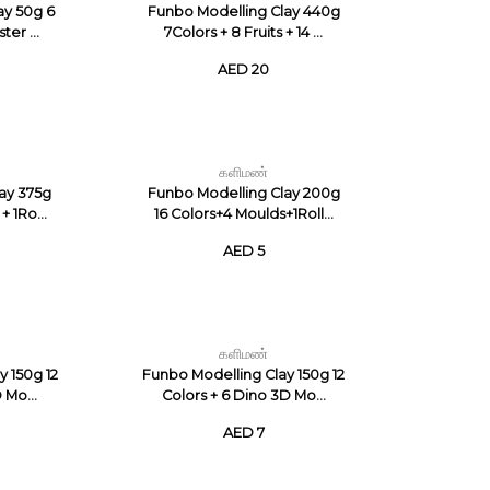
ay 50g 6
Funbo Modelling Clay 440g
ter ...
7Colors + 8 Fruits + 14 ...
AED 20
களிமண்
ay 375g
Funbo Modelling Clay 200g
+ 1Ro...
16 Colors+4 Moulds+1Roll...
AED 5
களிமண்
y 150g 12
Funbo Modelling Clay 150g 12
 Mo...
Colors + 6 Dino 3D Mo...
AED 7