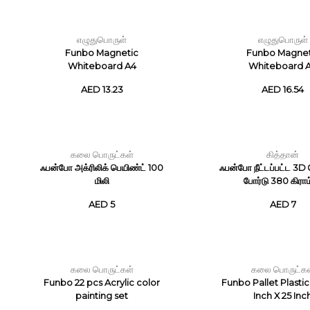
எழுதுபொருள்
எழுதுபொருள்
Funbo Magnetic
Funbo Magnet
Whiteboard A4
Whiteboard 
AED 13.23
AED 16.54
கலை பொருட்கள்
கித்தான்
ஃபன்போ அக்ரிலிக் பெயிண்ட் 100
ஃபன்போ நீட்டப்பட்ட 3D
மிலி
போர்டு 380 கிராம்,
AED 5
AED 7
கலை பொருட்கள்
கலை பொருட்கள
Funbo 22 pcs Acrylic color
Funbo Pallet Plastic
painting set
Inch X 25 Inc