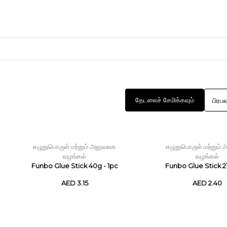
தேடலைச் சேமிக்கவும்
கைவினைப் பொருட்கள்
களிமண்
எழுதுபொருள் மற்றும் அலுவலக
எழுதுபொருள் மற்றும்
வழங்கல்
வழங்கல்
Funbo Glue Stick 40g - 1pc
Funbo Glue Stick 21
AED 3.15
AED 2.40