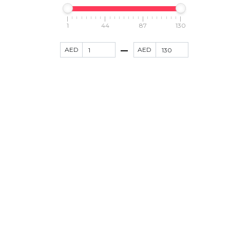
1
44
87
130
AED
AED