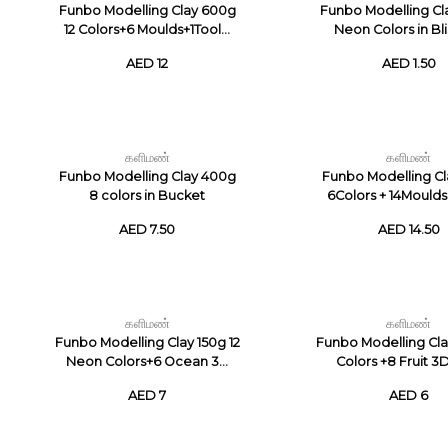
Funbo Modelling Clay 600g
Funbo Modelling Cl
12 Colors+6 Moulds+1Tool...
Neon Colors in Blis
AED 12
AED 1.50
களிமண்
களிமண்
Funbo Modelling Clay 400g
Funbo Modelling Cl
8 colors in Bucket
6Colors + 14Moulds 
AED 7.50
AED 14.50
களிமண்
களிமண்
Funbo Modelling Clay 150g 12
Funbo Modelling Cla
Neon Colors+6 Ocean 3...
Colors +8 Fruit 3D
AED 7
AED 6