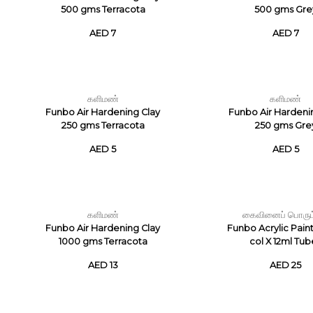
500 gms Terracota
500 gms Gre
AED 7
AED 7
களிமண்
களிமண்
Funbo Air Hardening Clay
Funbo Air Hardeni
250 gms Terracota
250 gms Gre
AED 5
AED 5
களிமண்
கைவினைப் பொருட
Funbo Air Hardening Clay
Funbo Acrylic Paint
1000 gms Terracota
col X 12ml Tub
AED 13
AED 25