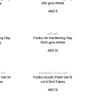
y
250 gms White
AED 5
களிமண்
ng Clay
Funbo Air Hardening Clay
y
1000 gms White
AED 13
்கள்
கைவினைப் பொருட்கள்
 Set 24
Funbo Acrylic Paint Set 12
es
col X 12ml Tubes
AED 12