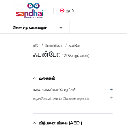
இடம்
அனைத்து வகைகளும்
வீடு
பிராண்டுகள்
ஃபன்போ
ஃபன்போ
157
பொருட்களை)
மிகவும் பிரபலமான
கைவினைப் பொருட்கள்
தையல் பொருட்கள்
வகைகள்
கலை பொருட்கள்
DIY பொருட்கள்
கலை & கைவினைப்பொருட்கள்
கலை & கைவினைக் கருவிகள்
எழுதுபொருள் மற்றும் அலுவலக வழங்கல்
ஸ்டிக்கர் போஸ்டர்
புதிர்
விற்பனை விலை (AED )