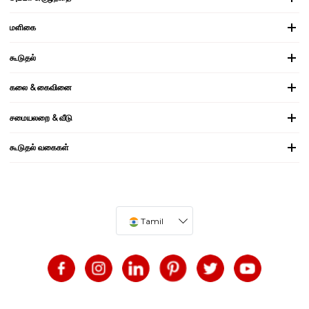
மளிகை
கூடுதல்
கலை & கைவினை
சமையலறை & வீடு
கூடுதல் வகைகள்
Tamil