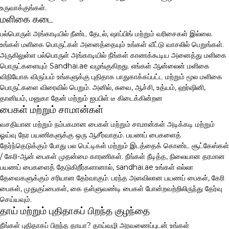
உருவாக்குங்கள்.
மளிகை கடை
பல்பொருள் அங்காடியில் நீண்ட தேடல், ஷாப்பிங் மற்றும் வரிசைகள் இல்லை.
உங்கள் மளிகை பொருட்கள் அனைத்தையும் உங்கள் வீட்டு வாசலில் பெறுங்கள்.
அருகிலுள்ள பல்பொருள் அங்காடியில் நீங்கள் காணக்கூடிய அனைத்து மளிகை
பொருட்களையும் Sandhai.ae வழங்குகிறது. எங்கள் ஆன்லைன் மளிகை
விநியோக விருப்பம் உங்களுக்கு புதிதாக பாதுகாக்கப்பட்ட மற்றும் மூல மளிகை
பொருட்களை விரைவில் பெறும். அனில், சுவை, ஆச்சி, உத்யம், ஹர்ஷினி,
தானியம், மனுகா தேன் மற்றும் ஐபபிள் டீ கிடைக்கின்றன
பைகள் மற்றும் சாமான்கள்
வசதியான மற்றும் நம்பகமான பைகள் மற்றும் சாமான்கள் அடிக்கடி மற்றும்
ஓய்வு நேர பயணிகளுக்கு ஒரு ஆசீர்வாதம். பயணப் பைகளைத்
தேர்ந்தெடுக்கும் போது பல பெட்டிகள் மற்றும் இடத்தைக் கொண்ட சூட்கேஸ்கள்
/ கேரி-ஆன் பைகள் முதன்மை காரணிகள். நீங்கள் நீடித்த, நிலையான தரமான
பயணப் பைகளைத் தேடுகிறீர்களானால், sandhai.ae உங்கள் எல்லா
தேவைகளுக்கும் சரியான தேர்வாகும். பரந்த அளவிலான பயணப் பைகள், கேரி
பைகள், முதுகுப்பைகள், கை தள்ளுவண்டி பைகள் போன்றவற்றிலிருந்து தேர்வு
செய்யவும்.
தாய் மற்றும் புதிதாகப் பிறந்த குழந்தை
நீங்கள் புதிதாகப் பிறந்த தாயா? தாய்வழி அரவணைப்புடன் உங்கள்