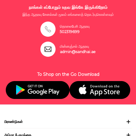
நாங்கள் எப்போதும் உதவ இங்கே இருக்கிறோம்
இந்த ஆதரவு சேனல்கள் மூலம் எங்களைத் தொடர்புகொள்ளவும்
தொலைபேசி ஆதரவு
502319699
மின்னஞ்சல் ஆதரவு
admin@sandhai.ae
To Shop on the Go Download
பிராண்டுகள்
அம்மா & குழந்தை