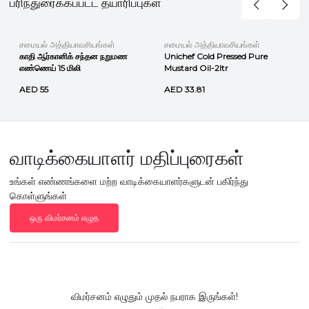
பரிந்துரைக்கப்பட்ட தயாரிப்புகள்
சமையல் அத்தியாவசியங்கள்
சமையல் அத்தியாவசியங்கள்
காதி ஆர்கானிக் சந்தன நறுமண
Unichef Cold Pressed Pure
எண்ணெய் 15 மிலி
Mustard Oil-2ltr
AED 55
AED 33.81
வாடிக்கையாளர் மதிப்புரைகள்
உங்கள் எண்ணங்களை மற்ற வாடிக்கையாளர்களுடன் பகிர்ந்து
கொள்ளுங்கள்
ஒரு விமர்சனம் எழுத
விமர்சனம் எழுதும் முதல் நபராக இருங்கள்!