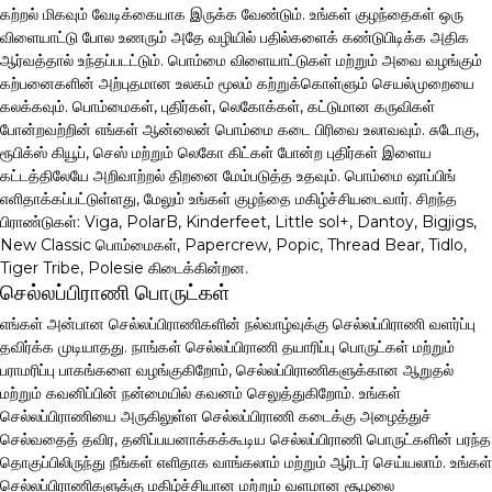
கற்றல் மிகவும் வேடிக்கையாக இருக்க வேண்டும். உங்கள் குழந்தைகள் ஒரு
விளையாட்டு போல உணரும் அதே வழியில் பதில்களைக் கண்டுபிடிக்க அதிக
ஆர்வத்தால் உந்தப்படட்டும். பொம்மை விளையாட்டுகள் மற்றும் அவை வழங்கும்
கற்பனைகளின் அற்புதமான உலகம் மூலம் கற்றுக்கொள்ளும் செயல்முறையை
கலக்கவும். பொம்மைகள், புதிர்கள், லெகோக்கள், கட்டுமான கருவிகள்
போன்றவற்றின் எங்கள் ஆன்லைன் பொம்மை கடை பிரிவை உலாவவும். சுடோகு,
ரூபிக்ஸ் கியூப், செஸ் மற்றும் லெகோ கிட்கள் போன்ற புதிர்கள் இளைய
கட்டத்திலேயே அறிவாற்றல் திறனை மேம்படுத்த உதவும். பொம்மை ஷாப்பிங்
எளிதாக்கப்பட்டுள்ளது, மேலும் உங்கள் குழந்தை மகிழ்ச்சியடைவார். சிறந்த
பிராண்டுகள்: Viga, PolarB, Kinderfeet, Little sol+, Dantoy, Bigjigs,
New Classic பொம்மைகள், Papercrew, Popic, Thread Bear, Tidlo,
Tiger Tribe, Polesie கிடைக்கின்றன.
செல்லப்பிராணி பொருட்கள்
எங்கள் அன்பான செல்லப்பிராணிகளின் நல்வாழ்வுக்கு செல்லப்பிராணி வளர்ப்பு
தவிர்க்க முடியாதது. நாங்கள் செல்லப்பிராணி தயாரிப்பு பொருட்கள் மற்றும்
பராமரிப்பு பாகங்களை வழங்குகிறோம், செல்லப்பிராணிகளுக்கான ஆறுதல்
மற்றும் கவனிப்பின் நன்மையில் கவனம் செலுத்துகிறோம். உங்கள்
செல்லப்பிராணியை அருகிலுள்ள செல்லப்பிராணி கடைக்கு அழைத்துச்
செல்வதைத் தவிர, தனிப்பயனாக்கக்கூடிய செல்லப்பிராணி பொருட்களின் பரந்த
தொகுப்பிலிருந்து நீங்கள் எளிதாக வாங்கலாம் மற்றும் ஆர்டர் செய்யலாம். உங்கள்
செல்லப்பிராணிகளுக்கு மகிழ்ச்சியான மற்றும் வளமான சூழலை