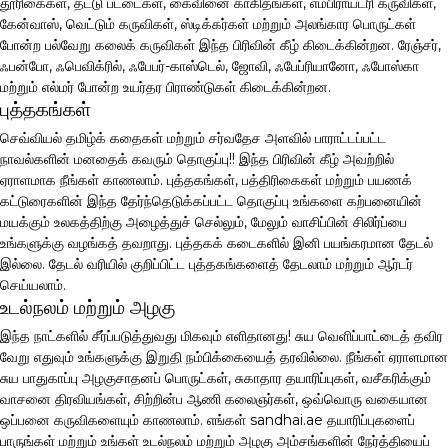
தூரிகைகள், தட்டு பட்டைகள், கைவினை காகிதங்கள், எம்பிராய்டரி கருவிகள்,
கேன்வாஸ், வெட்டும் கருவிகள், ஸ்டிக்கர்கள் மற்றும் அலங்கார பொருட்கள்
போன்ற பல்வேறு கலைக் கருவிகள் இந்த பிரிவின் கீழ் கிடைக்கின்றன. ரேஞ்சர்,
ஃபன்போ, ஃபெவிக்ரில், ஃபேபர்-காஸ்டெல், ஜோவி, ஃபேப்ரியானோ, ஃபோஸ்கா
மற்றும் எல்மர் போன்ற உயர்தர பிராண்டுகள் கிடைக்கின்றன.
புத்தகங்கள்
செவ்வியல் தமிழ்க் கதைகள் மற்றும் சர்வதேச அளவில் பாராட்டப்பட்ட
நாவல்களின் மனதைக் கவரும் தொகுப்பு!! இந்த பிரிவின் கீழ் அவற்றில்
ஏராளமாக நீங்கள் காணலாம். புத்தகங்கள், பத்திரிகைகள் மற்றும் பயணக்
கட்டுரைகளின் இந்த தேர்ந்தெடுக்கப்பட்ட தொகுப்பு உங்களை கற்பனையின்
மயக்கும் உலகத்திற்கு அழைத்துச் செல்லும், மேலும் வாசிப்பின் சிலிர்ப்பை
உங்களுக்கு வழங்கத் தவறாது. புத்தகக் கடைகளில் இனி பயங்கரமான தேடல்
இல்லை. தேடல் வரியில் குறிப்பிட்ட புத்தகங்களைத் தேடலாம் மற்றும் ஆர்டர்
செய்யலாம்.
உடல்நலம் மற்றும் அழகு
இந்த நாட்களில் சீர்ப்படுத்துவது மிகவும் எளிதானது! சுய வெளிப்பாட்டைத் தவிர
வேறு எதுவும் உங்களுக்கு இறுதி நம்பிக்கையைத் தரவில்லை. நீங்கள் ஏராளமான
சுய பாதுகாப்பு அழகுசாதனப் பொருட்கள், சுகாதார தயாரிப்புகள், வசீகரிக்கும்
வாசனை திரவியங்கள், சிற்றின்ப ஆணி கலைஞர்கள், ஒவ்வொரு வகையான
ஒப்பனை கருவிகளையும் காணலாம். எங்கள் sandhai.ae தயாரிப்புகளைப்
பாருங்கள் மற்றும் உங்கள் உடல்நலம் மற்றும் அழகு அம்சங்களின் நேர்த்தியைப்