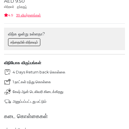
AED 9.50
விற்றவர்
சந்தாய்
4.9
39 விமர்சனங்கள்
விற்க ஒன்று உள்ளதா?
சந்தையில் விற்கவும்
விநியோக விருப்பங்கள்
4 Days Return back கொள்கை
1 நாட்கள் ரத்து கொள்கை
கேஷ் ஆன் டெலிவரி கிடைக்கிறது
அனுப்பப்பட்டது மட்டும்
கடை கொள்கைகள்