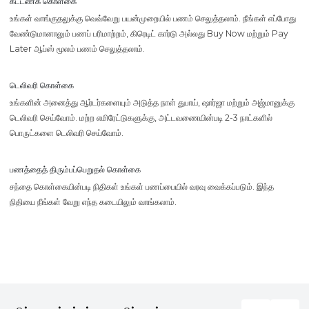
கட்டணக் கொள்கை
உங்கள் வாங்குதலுக்கு வெவ்வேறு பயன்முறையில் பணம் செலுத்தலாம். நீங்கள் எப்போது
வேண்டுமானாலும் பணப் பரிமாற்றம், கிரெடிட் கார்டு அல்லது Buy Now மற்றும் Pay
Later ஆப்ஸ் மூலம் பணம் செலுத்தலாம்.
டெலிவரி கொள்கை
உங்களின் அனைத்து ஆர்டர்களையும் அடுத்த நாள் துபாய், ஷார்ஜா மற்றும் அஜ்மானுக்கு
டெலிவரி செய்வோம். மற்ற எமிரேட்டுகளுக்கு, அட்டவணையின்படி 2-3 நாட்களில்
பொருட்களை டெலிவரி செய்வோம்.
பணத்தைத் திரும்பப்பெறுதல் கொள்கை
சந்தை கொள்கையின்படி நிதிகள் உங்கள் பணப்பையில் வரவு வைக்கப்படும். இந்த
நிதியை நீங்கள் வேறு எந்த கடையிலும் வாங்கலாம்.