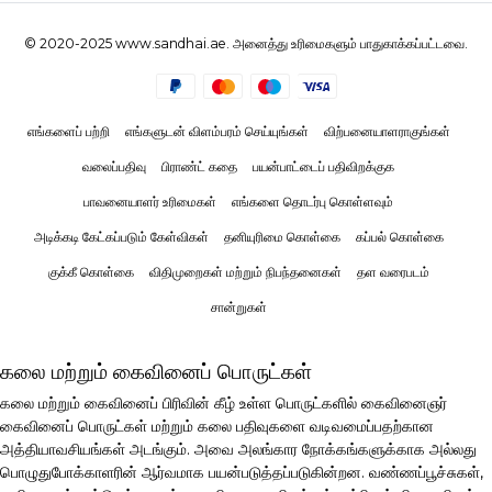
© 2020-2025 www.sandhai.ae. அனைத்து உரிமைகளும் பாதுகாக்கப்பட்டவை.
எங்களைப் பற்றி
எங்களுடன் விளம்பரம் செய்யுங்கள்
விற்பனையாளராகுங்கள்
வலைப்பதிவு
பிராண்ட் கதை
பயன்பாட்டைப் பதிவிறக்குக
பாவனையாளர் உரிமைகள்
எங்களை தொடர்பு கொள்ளவும்
அடிக்கடி கேட்கப்படும் கேள்விகள்
தனியுரிமை கொள்கை
கப்பல் கொள்கை
குக்கீ கொள்கை
விதிமுறைகள் மற்றும் நிபந்தனைகள்
தள வரைபடம்
சான்றுகள்
கலை மற்றும் கைவினைப் பொருட்கள்
கலை மற்றும் கைவினைப் பிரிவின் கீழ் உள்ள பொருட்களில் கைவினைஞர்
கைவினைப் பொருட்கள் மற்றும் கலை பதிவுகளை வடிவமைப்பதற்கான
அத்தியாவசியங்கள் அடங்கும். அவை அலங்கார நோக்கங்களுக்காக அல்லது
பொழுதுபோக்காளரின் ஆர்வமாக பயன்படுத்தப்படுகின்றன. வண்ணப்பூச்சுகள்,