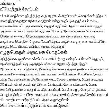
பரப்புங்கள்.
வீடு மற்றும் தோட்டம்
உங்கள் வாழ்க்கை இடத்திற்கு ஒரு அழகியல் அதிர்வைக் கொடுங்கள்! இதயம்
எங்கு இருக்கிறதோ அங்கே வீடுதான் என்று கூறப்படுகிறது!. சுவர் கலை,
வடிவமைக்கப்பட்ட குவளைகள், எழுதுபொருட்கள், தோட்ட பாகங்கள் மற்றும்
புதுமையான சமையலறை பொருட்கள் போன்ற அலங்கார கலைப்பொருட்களை
இங்கே காணலாம். இந்த வடிவமைக்கப்பட்ட பாகங்கள் உங்கள் சொந்த
வாழ்க்கை இடத்தின் அழகை மேம்படுத்தும். வாழ்க்கை ஒரு கலையாகிவிடும்,
வாழும் இடம் மிகவும் உயிர்ப்புள்ளதாக இருக்கும்!
எழுதுபொருள் அலுவலக பொருட்கள்
நேர்த்தியாக ஒழுங்கமைக்கப்பட்ட பணியிடத்தை யார் நம்பவில்லை? அதுவும்,
அலங்காரத்தின் ஒரு தொடுதல் உங்களை அதிக உற்பத்தி மற்றும்
அர்ப்பணிப்புடன் மாற்றினால், நீங்கள் நிச்சயமாக புத்துணர்ச்சியையும் குறைவான
கவனச்சிதறலையும் உணருவீர்கள்! உங்கள் பணியிடத்தை நிர்வகிக்க நிறைய
புதிய யோசனைகளை இங்கே காணலாம். மேசை பாகங்கள், வேடிக்கையான
பிரேம்கள், விளக்குகள், பத்திரிகை கோப்புகள், மேசை பட்டைகள், பேனா
வைத்திருப்பவர்கள் மற்றும் காகித பாகங்கள் போன்ற எழுதுபொருள் அலுவலக
பொருட்களின் சேகரிப்பை உலாவவும். உங்கள் பணியிடத்தை முன்னெப்போதையும்
விட வசதியாக மாற்ற திட்டமிட நேரம் ஒதுக்குங்கள்!
பொம்மைகள் மற்றும் விளையாட்டுகள்