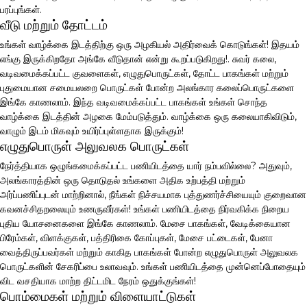
பரப்புங்கள்.
வீடு மற்றும் தோட்டம்
உங்கள் வாழ்க்கை இடத்திற்கு ஒரு அழகியல் அதிர்வைக் கொடுங்கள்! இதயம்
எங்கு இருக்கிறதோ அங்கே வீடுதான் என்று கூறப்படுகிறது!. சுவர் கலை,
வடிவமைக்கப்பட்ட குவளைகள், எழுதுபொருட்கள், தோட்ட பாகங்கள் மற்றும்
புதுமையான சமையலறை பொருட்கள் போன்ற அலங்கார கலைப்பொருட்களை
இங்கே காணலாம். இந்த வடிவமைக்கப்பட்ட பாகங்கள் உங்கள் சொந்த
வாழ்க்கை இடத்தின் அழகை மேம்படுத்தும். வாழ்க்கை ஒரு கலையாகிவிடும்,
வாழும் இடம் மிகவும் உயிர்ப்புள்ளதாக இருக்கும்!
எழுதுபொருள் அலுவலக பொருட்கள்
நேர்த்தியாக ஒழுங்கமைக்கப்பட்ட பணியிடத்தை யார் நம்பவில்லை? அதுவும்,
அலங்காரத்தின் ஒரு தொடுதல் உங்களை அதிக உற்பத்தி மற்றும்
அர்ப்பணிப்புடன் மாற்றினால், நீங்கள் நிச்சயமாக புத்துணர்ச்சியையும் குறைவான
கவனச்சிதறலையும் உணருவீர்கள்! உங்கள் பணியிடத்தை நிர்வகிக்க நிறைய
புதிய யோசனைகளை இங்கே காணலாம். மேசை பாகங்கள், வேடிக்கையான
பிரேம்கள், விளக்குகள், பத்திரிகை கோப்புகள், மேசை பட்டைகள், பேனா
வைத்திருப்பவர்கள் மற்றும் காகித பாகங்கள் போன்ற எழுதுபொருள் அலுவலக
பொருட்களின் சேகரிப்பை உலாவவும். உங்கள் பணியிடத்தை முன்னெப்போதையும்
விட வசதியாக மாற்ற திட்டமிட நேரம் ஒதுக்குங்கள்!
பொம்மைகள் மற்றும் விளையாட்டுகள்