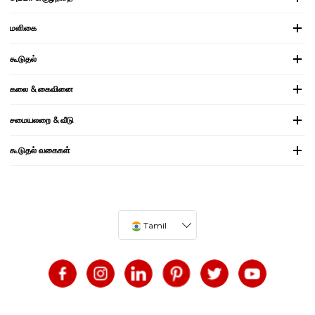
மளிகை
கூடுதல்
கலை & கைவினை
சமையலறை & வீடு
கூடுதல் வகைகள்
Tamil