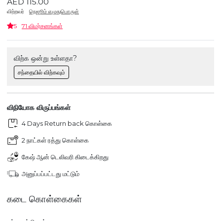
AED 115.00
விற்றவர்
நெஜூம் எழுதுபொருள்
5
71 விமர்சனங்கள்
விற்க ஒன்று உள்ளதா?
சந்தையில் விற்கவும்
விநியோக விருப்பங்கள்
4 Days Return back கொள்கை
2 நாட்கள் ரத்து கொள்கை
கேஷ் ஆன் டெலிவரி கிடைக்கிறது
அனுப்பப்பட்டது மட்டும்
கடை கொள்கைகள்