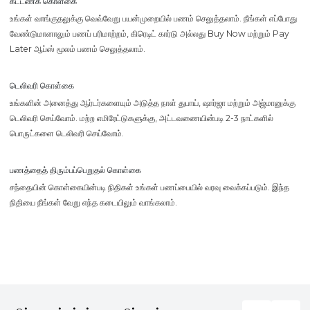
கட்டணக் கொள்கை
உங்கள் வாங்குதலுக்கு வெவ்வேறு பயன்முறையில் பணம் செலுத்தலாம். நீங்கள் எப்போது
வேண்டுமானாலும் பணப் பரிமாற்றம், கிரெடிட் கார்டு அல்லது Buy Now மற்றும் Pay
Later ஆப்ஸ் மூலம் பணம் செலுத்தலாம்.
டெலிவரி கொள்கை
உங்களின் அனைத்து ஆர்டர்களையும் அடுத்த நாள் துபாய், ஷார்ஜா மற்றும் அஜ்மானுக்கு
டெலிவரி செய்வோம். மற்ற எமிரேட்டுகளுக்கு, அட்டவணையின்படி 2-3 நாட்களில்
பொருட்களை டெலிவரி செய்வோம்.
பணத்தைத் திரும்பப்பெறுதல் கொள்கை
சந்தையின் கொள்கையின்படி நிதிகள் உங்கள் பணப்பையில் வரவு வைக்கப்படும். இந்த
நிதியை நீங்கள் வேறு எந்த கடையிலும் வாங்கலாம்.