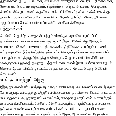
தூரிகைகள், தட்டு பட்டைகள், கைவினை காகிதங்கள், எம்பிராய்டரி கருவிகள்,
கேன்வாஸ், வெட்டும் கருவிகள், ஸ்டிக்கர்கள் மற்றும் அலங்கார பொருட்கள்
போன்ற பல்வேறு கலைக் கருவிகள் இந்த பிரிவின் கீழ் கிடைக்கின்றன. ரேஞ்சர்,
ஃபன்போ, ஃபெவிக்ரில், ஃபேபர்-காஸ்டெல், ஜோவி, ஃபேப்ரியானோ, ஃபோஸ்கா
மற்றும் எல்மர் போன்ற உயர்தர பிராண்டுகள் கிடைக்கின்றன.
புத்தகங்கள்
செவ்வியல் தமிழ்க் கதைகள் மற்றும் சர்வதேச அளவில் பாராட்டப்பட்ட
நாவல்களின் மனதைக் கவரும் தொகுப்பு!! இந்த பிரிவின் கீழ் அவற்றில்
ஏராளமாக நீங்கள் காணலாம். புத்தகங்கள், பத்திரிகைகள் மற்றும் பயணக்
கட்டுரைகளின் இந்த தேர்ந்தெடுக்கப்பட்ட தொகுப்பு உங்களை கற்பனையின்
மயக்கும் உலகத்திற்கு அழைத்துச் செல்லும், மேலும் வாசிப்பின் சிலிர்ப்பை
உங்களுக்கு வழங்கத் தவறாது. புத்தகக் கடைகளில் இனி பயங்கரமான தேடல்
இல்லை. தேடல் வரியில் குறிப்பிட்ட புத்தகங்களைத் தேடலாம் மற்றும் ஆர்டர்
செய்யலாம்.
உடல்நலம் மற்றும் அழகு
இந்த நாட்களில் சீர்ப்படுத்துவது மிகவும் எளிதானது! சுய வெளிப்பாட்டைத் தவிர
வேறு எதுவும் உங்களுக்கு இறுதி நம்பிக்கையைத் தரவில்லை. நீங்கள் ஏராளமான
சுய பாதுகாப்பு அழகுசாதனப் பொருட்கள், சுகாதார தயாரிப்புகள், வசீகரிக்கும்
வாசனை திரவியங்கள், சிற்றின்ப ஆணி கலைஞர்கள், ஒவ்வொரு வகையான
ஒப்பனை கருவிகளையும் காணலாம். எங்கள் sandhai.ae தயாரிப்புகளைப்
பாருங்கள் மற்றும் உங்கள் உடல்நலம் மற்றும் அழகு அம்சங்களின் நேர்த்தியைப்