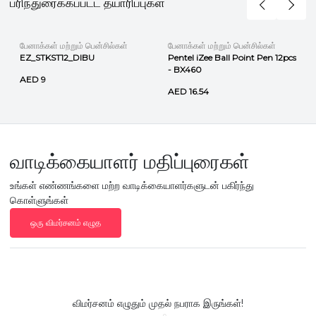
பரிந்துரைக்கப்பட்ட தயாரிப்புகள்
பேனாக்கள் மற்றும் பென்சில்கள்
பேனாக்கள் மற்றும் பென்சில்கள்
EZ_STKST12_DIBU
Pentel iZee Ball Point Pen 12pcs
- BX460
AED 9
AED 16.54
வாடிக்கையாளர் மதிப்புரைகள்
உங்கள் எண்ணங்களை மற்ற வாடிக்கையாளர்களுடன் பகிர்ந்து
கொள்ளுங்கள்
ஒரு விமர்சனம் எழுத
விமர்சனம் எழுதும் முதல் நபராக இருங்கள்!