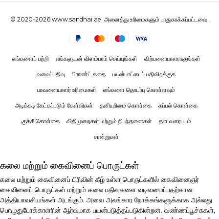
© 2020-2026 www.sandhai.ae. அனைத்து உரிமைகளும் பாதுகாக்கப்பட்டவை.
எங்களைப் பற்றி
எங்களுடன் விளம்பரம் செய்யுங்கள்
விற்பனையாளராகுங்கள்
வலைப்பதிவு
பிராண்ட் கதை
பயன்பாட்டைப் பதிவிறக்குக
பாவனையாளர் உரிமைகள்
எங்களை தொடர்பு கொள்ளவும்
அடிக்கடி கேட்கப்படும் கேள்விகள்
தனியுரிமை கொள்கை
கப்பல் கொள்கை
குக்கீ கொள்கை
விதிமுறைகள் மற்றும் நிபந்தனைகள்
தள வரைபடம்
சான்றுகள்
கலை மற்றும் கைவினைப் பொருட்கள்
கலை மற்றும் கைவினைப் பிரிவின் கீழ் உள்ள பொருட்களில் கைவினைஞர்
கைவினைப் பொருட்கள் மற்றும் கலை பதிவுகளை வடிவமைப்பதற்கான
அத்தியாவசியங்கள் அடங்கும். அவை அலங்கார நோக்கங்களுக்காக அல்லது
பொழுதுபோக்காளரின் ஆர்வமாக பயன்படுத்தப்படுகின்றன. வண்ணப்பூச்சுகள்,