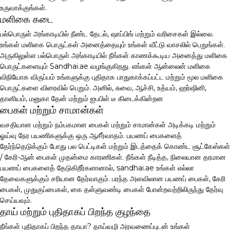
உருவாக்குங்கள்.
மளிகை கடை
பல்பொருள் அங்காடியில் நீண்ட தேடல், ஷாப்பிங் மற்றும் வரிசைகள் இல்லை.
உங்கள் மளிகை பொருட்கள் அனைத்தையும் உங்கள் வீட்டு வாசலில் பெறுங்கள்.
அருகிலுள்ள பல்பொருள் அங்காடியில் நீங்கள் காணக்கூடிய அனைத்து மளிகை
பொருட்களையும் Sandhai.ae வழங்குகிறது. எங்கள் ஆன்லைன் மளிகை
விநியோக விருப்பம் உங்களுக்கு புதிதாக பாதுகாக்கப்பட்ட மற்றும் மூல மளிகை
பொருட்களை விரைவில் பெறும். அனில், சுவை, ஆச்சி, உத்யம், ஹர்ஷினி,
தானியம், மனுகா தேன் மற்றும் ஐபபிள் டீ கிடைக்கின்றன
பைகள் மற்றும் சாமான்கள்
வசதியான மற்றும் நம்பகமான பைகள் மற்றும் சாமான்கள் அடிக்கடி மற்றும்
ஓய்வு நேர பயணிகளுக்கு ஒரு ஆசீர்வாதம். பயணப் பைகளைத்
தேர்ந்தெடுக்கும் போது பல பெட்டிகள் மற்றும் இடத்தைக் கொண்ட சூட்கேஸ்கள்
/ கேரி-ஆன் பைகள் முதன்மை காரணிகள். நீங்கள் நீடித்த, நிலையான தரமான
பயணப் பைகளைத் தேடுகிறீர்களானால், sandhai.ae உங்கள் எல்லா
தேவைகளுக்கும் சரியான தேர்வாகும். பரந்த அளவிலான பயணப் பைகள், கேரி
பைகள், முதுகுப்பைகள், கை தள்ளுவண்டி பைகள் போன்றவற்றிலிருந்து தேர்வு
செய்யவும்.
தாய் மற்றும் புதிதாகப் பிறந்த குழந்தை
நீங்கள் புதிதாகப் பிறந்த தாயா? தாய்வழி அரவணைப்புடன் உங்கள்