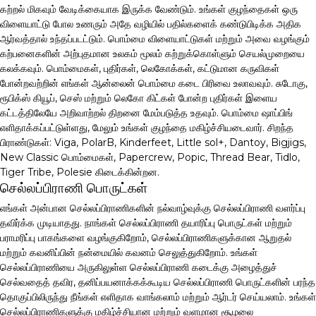
கற்றல் மிகவும் வேடிக்கையாக இருக்க வேண்டும். உங்கள் குழந்தைகள் ஒரு
விளையாட்டு போல உணரும் அதே வழியில் பதில்களைக் கண்டுபிடிக்க அதிக
ஆர்வத்தால் உந்தப்படட்டும். பொம்மை விளையாட்டுகள் மற்றும் அவை வழங்கும்
கற்பனைகளின் அற்புதமான உலகம் மூலம் கற்றுக்கொள்ளும் செயல்முறையை
கலக்கவும். பொம்மைகள், புதிர்கள், லெகோக்கள், கட்டுமான கருவிகள்
போன்றவற்றின் எங்கள் ஆன்லைன் பொம்மை கடை பிரிவை உலாவவும். சுடோகு,
ரூபிக்ஸ் கியூப், செஸ் மற்றும் லெகோ கிட்கள் போன்ற புதிர்கள் இளைய
கட்டத்திலேயே அறிவாற்றல் திறனை மேம்படுத்த உதவும். பொம்மை ஷாப்பிங்
எளிதாக்கப்பட்டுள்ளது, மேலும் உங்கள் குழந்தை மகிழ்ச்சியடைவார். சிறந்த
பிராண்டுகள்: Viga, PolarB, Kinderfeet, Little sol+, Dantoy, Bigjigs,
New Classic பொம்மைகள், Papercrew, Popic, Thread Bear, Tidlo,
Tiger Tribe, Polesie கிடைக்கின்றன.
செல்லப்பிராணி பொருட்கள்
எங்கள் அன்பான செல்லப்பிராணிகளின் நல்வாழ்வுக்கு செல்லப்பிராணி வளர்ப்பு
தவிர்க்க முடியாதது. நாங்கள் செல்லப்பிராணி தயாரிப்பு பொருட்கள் மற்றும்
பராமரிப்பு பாகங்களை வழங்குகிறோம், செல்லப்பிராணிகளுக்கான ஆறுதல்
மற்றும் கவனிப்பின் நன்மையில் கவனம் செலுத்துகிறோம். உங்கள்
செல்லப்பிராணியை அருகிலுள்ள செல்லப்பிராணி கடைக்கு அழைத்துச்
செல்வதைத் தவிர, தனிப்பயனாக்கக்கூடிய செல்லப்பிராணி பொருட்களின் பரந்த
தொகுப்பிலிருந்து நீங்கள் எளிதாக வாங்கலாம் மற்றும் ஆர்டர் செய்யலாம். உங்கள்
செல்லப்பிராணிகளுக்கு மகிழ்ச்சியான மற்றும் வளமான சூழலை