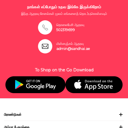
நாங்கள் எப்போதும் உதவ இங்கே இருக்கிறோம்
இந்த ஆதரவு சேனல்கள் மூலம் எங்களைத் தொடர்புகொள்ளவும்
தொலைபேசி ஆதரவு
502319699
மின்னஞ்சல் ஆதரவு
admin@sandhai.ae
To Shop on the Go Download
பிராண்டுகள்
அம்மா & குழந்தை