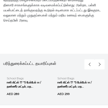
தினசரி சாகசங்களுக்காக வடிவமைக்கப்பட்டுள்ளது: அன்றாட பள்ளி
பயன்பாட்டைத் தாங்குவதற்கு கூடுதல் கடினமாக கட்டப்பட்டது-இலகுரக,
வலுவான மற்றும் முதுகுப்பைகள் மற்றும் மதிய உணவுப் பைகளுக்கு
செய்தபின் அளவு.
பரிந்துரைக்கப்பட்ட தயாரிப்புகள்
School Bags
School Bags
ஈஸி கிட்ஸ் 17 "5 பேக்பேக் w /
ஈஸி கிட்ஸ் 17 "5 பேக்பேக் w /
தண்ணீர் பாட்டில், மத...
தண்ணீர் பாட்டில், மத...
AED 289
AED 299