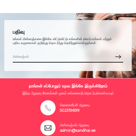
பதிவு
உங்கள் மின்னஞ்சலை இங்கே விட்டுவிட்டு எங்களின் விளம்பரங்கள் மற்றும்
புதிய வருகைகள் குறித்து தொடர்ந்து தெரிந்துகொள்ளுங்கள்.
நாங்கள் எப்போதும் உதவ இங்கே இருக்கிறோம்
இந்த ஆதரவு சேனல்கள் மூலம் எங்களைத் தொடர்புகொள்ளவும்
தொலைபேசி ஆதரவு
502319699
மின்னஞ்சல் ஆதரவு
admin@sandhai.ae