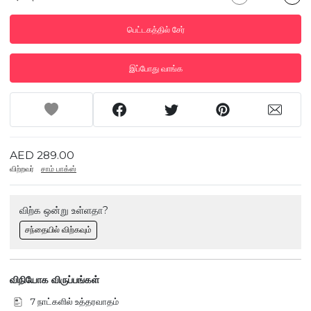
பெட்டகத்தில் சேர்
இப்போது வாங்க
AED 289.00
விற்றவர்
சாம் பாக்ஸ்
விற்க ஒன்று உள்ளதா?
சந்தையில் விற்கவும்
விநியோக விருப்பங்கள்
7 நாட்களில் உத்தரவாதம்