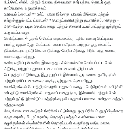
டேப்லெட் ஸ்லீவ் மற்றும் நிறைய நிலையான கார் பந்தய தொடர் ஒரு
காம்போவை உருவாக்கவும்.
பிரீமியம் ட்ரைடன்™ பில்ட் : பிபிஏ இல்லாத, பிபிஎஸ் இல்லாத மற்றும்
சுற்றுச்சூழல் நட்பு ட்ரைடன்™ பொருட்களிலிருந்து தயாரிக்கப்படுகிறது -
அதி-நீடித்த, படிக தெளிவானது மற்றும் தினசரி பயன்பாட்டிற்கு முற்றிலும்
பாதுகாப்பானது.
நெகிழ்வான 4 முதல் 6 பெட்டி வடிவமைப்பு : மதிய உணவு பெட்டியை
நான்கு முதல் ஆறு பெட்டிகள் வரை எளிதாக மாற்றும் ஒரு ஸ்மார்ட்,
நீக்கக்கூடிய தட்டு கொண்டுள்ளது-பெரிய அல்லது சிறிய எந்த உணவு
வகைக்கும் ஏற்றது.
கசிவு எதிர்ப்பு & கசிவு இல்லாதது : சிலிகான்-சீல் செய்யப்பட்ட மேல்
அடுக்கு மற்றும் புதுமையான சாய்வான வாய் திறப்புடன்
பொருத்தப்பட்டுள்ளது, இது குழப்பம் இல்லாமல் தடிமனான தயிர், டிப்ஸ்
மற்றும் புளிப்பான உணவுகளுக்கு ஏற்றதாக அமைகிறது.
மைக்ரோவேவ் & பாத்திரங்கழுவி பாதுகாப்பானது : பெற்றோர்கள் மகிழ்ச்சி!
உள் தட்டு மைக்ரோவேவ்-பாதுகாப்பானது (மூடி இல்லாமல்) மற்றும் மேல்
மற்றும் தட்டு இரண்டும் பாத்திரங்கழுவி பாதுகாப்பானவை-எளிதாக சுத்தம்
உத்தரவாதம்.
வேடிக்கையான கூடுதல் சேர்க்கப்பட்டுள்ளது: ஒரு பிரீமியம் துருப்பிடிக்காத
எஃகு கரண்டி & முட்கரண்டி தொகுப்பு மற்றும் வண்ணமயமான
எழுத்துக்கள் ஸ்டிக்கர்களின் தொகுப்புடன் வருகிறது-மதிய உணவு
நேரத்திற்கு மகிழ்ச்சியையும் படைப்பாற்றலையும் சேர்க்கிறது.