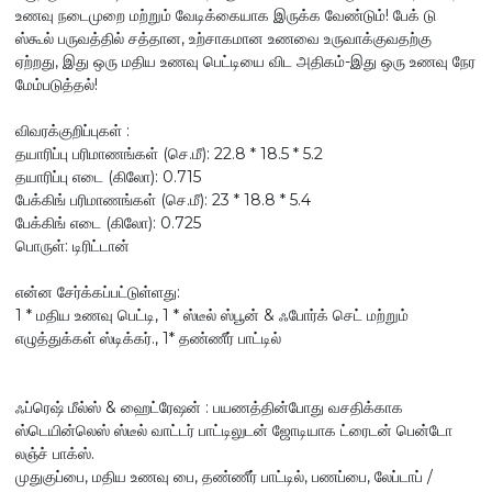
உணவு நடைமுறை மற்றும் வேடிக்கையாக இருக்க வேண்டும்! பேக் டு
ஸ்கூல் பருவத்தில் சத்தான, உற்சாகமான உணவை உருவாக்குவதற்கு
ஏற்றது, இது ஒரு மதிய உணவு பெட்டியை விட அதிகம்-இது ஒரு உணவு நேர
மேம்படுத்தல்!
விவரக்குறிப்புகள் :
தயாரிப்பு பரிமாணங்கள் (செ.மீ): 22.8 * 18.5 * 5.2
தயாரிப்பு எடை (கிலோ): 0.715
பேக்கிங் பரிமாணங்கள் (செ.மீ): 23 * 18.8 * 5.4
பேக்கிங் எடை (கிலோ): 0.725
பொருள்: டிரிட்டான்
என்ன சேர்க்கப்பட்டுள்ளது:
1 * மதிய உணவு பெட்டி, 1 * ஸ்டீல் ஸ்பூன் & ஃபோர்க் செட் மற்றும்
எழுத்துக்கள் ஸ்டிக்கர்., 1* தண்ணீர் பாட்டில்
ஃப்ரெஷ் மீல்ஸ் & ஹைட்ரேஷன் : பயணத்தின்போது வசதிக்காக
ஸ்டெயின்லெஸ் ஸ்டீல் வாட்டர் பாட்டிலுடன் ஜோடியாக ட்ரைடன் பென்டோ
லஞ்ச் பாக்ஸ்.
முதுகுப்பை, மதிய உணவு பை, தண்ணீர் பாட்டில், பணப்பை, லேப்டாப் /