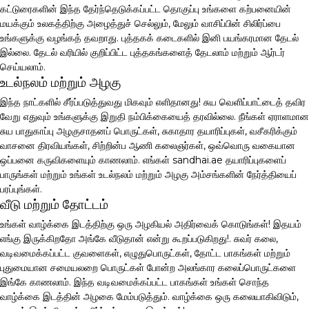
கட்டுரைகளின் இந்த தேர்ந்தெடுக்கப்பட்ட தொகுப்பு உங்களை கற்பனையின்
மயக்கும் உலகத்திற்கு அழைத்துச் செல்லும், மேலும் வாசிப்பின் சிலிர்ப்பை
உங்களுக்கு வழங்கத் தவறாது. புத்தகக் கடைகளில் இனி பயங்கரமான தேடல்
இல்லை. தேடல் வரியில் குறிப்பிட்ட புத்தகங்களைத் தேடலாம் மற்றும் ஆர்டர்
செய்யலாம்.
உடல்நலம் மற்றும் அழகு
இந்த நாட்களில் சீர்ப்படுத்துவது மிகவும் எளிதானது! சுய வெளிப்பாட்டைத் தவிர
வேறு எதுவும் உங்களுக்கு இறுதி நம்பிக்கையைத் தரவில்லை. நீங்கள் ஏராளமான
சுய பாதுகாப்பு அழகுசாதனப் பொருட்கள், சுகாதார தயாரிப்புகள், வசீகரிக்கும்
வாசனை திரவியங்கள், சிற்றின்ப ஆணி கலைஞர்கள், ஒவ்வொரு வகையான
ஒப்பனை கருவிகளையும் காணலாம். எங்கள் sandhai.ae தயாரிப்புகளைப்
பாருங்கள் மற்றும் உங்கள் உடல்நலம் மற்றும் அழகு அம்சங்களின் நேர்த்தியைப்
பரப்புங்கள்.
வீடு மற்றும் தோட்டம்
உங்கள் வாழ்க்கை இடத்திற்கு ஒரு அழகியல் அதிர்வைக் கொடுங்கள்! இதயம்
எங்கு இருக்கிறதோ அங்கே வீடுதான் என்று கூறப்படுகிறது!. சுவர் கலை,
வடிவமைக்கப்பட்ட குவளைகள், எழுதுபொருட்கள், தோட்ட பாகங்கள் மற்றும்
புதுமையான சமையலறை பொருட்கள் போன்ற அலங்கார கலைப்பொருட்களை
இங்கே காணலாம். இந்த வடிவமைக்கப்பட்ட பாகங்கள் உங்கள் சொந்த
வாழ்க்கை இடத்தின் அழகை மேம்படுத்தும். வாழ்க்கை ஒரு கலையாகிவிடும்,