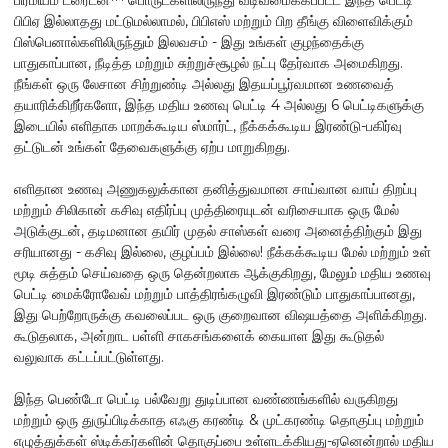
பிபிஏ இல்லாதது மட்டுமல்லாமல், பிபிஎஸ் மற்றும் பிற தீங்கு விளைவிக்கும்
பிஸ்பெனால்களிலிருந்தும் இலவசம் - இது உங்கள் குழந்தைக்கு
பாதுகாப்பான, நீடித்த மற்றும் சுற்றுச்சூழல் நட்பு தேர்வாக அமைகிறது.
நீங்கள் ஒரு லேசான சிற்றுண்டி அல்லது இதயப்பூர்வமான உணவைத்
தயாரிக்கிறீர்களோ, இந்த மதிய உணவு பெட்டி 4 அல்லது 6 பெட்டிகளுக்கு
இடையில் எளிதாக மாறக்கூடிய ஸ்மார்ட், நீக்கக்கூடிய இரண்டு-பகிர்வு
தட்டுடன் உங்கள் தேவைகளுக்கு ஏற்ப மாறுகிறது.
எளிதான உணவு அணுகலுக்கான தனித்துவமான சாய்வான வாய் திறப்பு
மற்றும் சிலிகான் கசிவு எதிர்ப்பு முத்திரையுடன் வரிசையாக ஒரு மேல்
அடுக்குடன், தடிமனான தயிர் முதல் சாஸ்கள் வரை அனைத்திற்கும் இது
சரியானது - கசிவு இல்லை, குழப்பம் இல்லை! நீக்கக்கூடிய மேல் மற்றும் உள்
மூடி சுத்தம் செய்வதை ஒரு தென்றலாக ஆக்குகிறது, மேலும் மதிய உணவு
பெட்டி மைக்ரோவேவ் மற்றும் பாத்திரங்கழுவி இரண்டும் பாதுகாப்பானது,
இது பெற்றோருக்கு கவலைப்பட ஒரு குறைவான விஷயத்தை அளிக்கிறது.
கூடுதலாக, அன்றாட பள்ளி சாகசங்களைக் கையாள இது கூடுதல்
வலுவாக கட்டப்பட்டுள்ளது.
இந்த பெண்டோ பெட்டி பல்வேறு துடிப்பான வண்ணங்களில் வருகிறது
மற்றும் ஒரு துருப்பிடிக்காத எஃகு கரண்டி & முட்கரண்டி தொகுப்பு மற்றும்
எழுத்துக்கள் ஸ்டிக்கர்களின் தொகுப்பை உள்ளடக்கியது-ஏனென்றால் மதிய