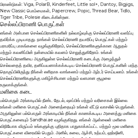
பிராண்டுகள்: Viga, PolarB, Kinderfeet, Little sol+, Dantoy, Bigjigs,
New Classic பொம்மைகள், Papercrew, Popic, Thread Bear, Tidlo,
Tiger Tribe, Polesie கிடைக்கின்றன.
செல்லப்பிராணி பொருட்கள்
எங்கள் அன்பான செல்லப்பிராணிகளின் நல்வாழ்வுக்கு செல்லப்பிராணி வளர்ப்பு
தவிர்க்க முடியாதது. நாங்கள் செல்லப்பிராணி தயாரிப்பு பொருட்கள் மற்றும்
பராமரிப்பு பாகங்களை வழங்குகிறோம், செல்லப்பிராணிகளுக்கான ஆறுதல்
மற்றும் கவனிப்பின் நன்மையில் கவனம் செலுத்துகிறோம். உங்கள்
செல்லப்பிராணியை அருகிலுள்ள செல்லப்பிராணி கடைக்கு அழைத்துச்
செல்வதைத் தவிர, தனிப்பயனாக்கக்கூடிய செல்லப்பிராணி பொருட்களின் பரந்த
தொகுப்பிலிருந்து நீங்கள் எளிதாக வாங்கலாம் மற்றும் ஆர்டர் செய்யலாம். உங்கள்
செல்லப்பிராணிகளுக்கு மகிழ்ச்சியான மற்றும் வளமான சூழலை
உருவாக்குங்கள்.
மளிகை கடை
பல்பொருள் அங்காடியில் நீண்ட தேடல், ஷாப்பிங் மற்றும் வரிசைகள் இல்லை.
உங்கள் மளிகை பொருட்கள் அனைத்தையும் உங்கள் வீட்டு வாசலில் பெறுங்கள்.
அருகிலுள்ள பல்பொருள் அங்காடியில் நீங்கள் காணக்கூடிய அனைத்து மளிகை
பொருட்களையும் Sandhai.ae வழங்குகிறது. எங்கள் ஆன்லைன் மளிகை
விநியோக விருப்பம் உங்களுக்கு புதிதாக பாதுகாக்கப்பட்ட மற்றும் மூல மளிகை
பொருட்களை விரைவில் பெறும். அனில், சுவை, ஆச்சி, உத்யம், ஹர்ஷினி,