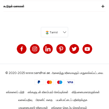
கூடுதல் வகைகள்
Tamil
© 2020-2025 www.sandhai.ae. அனைத்து உரிமைகளும் பாதுகாக்கப்பட்டவை.
எங்களைப் பற்றி
எங்களுடன் விளம்பரம் செய்யுங்கள்
விற்பனையாளராகுங்கள்
வலைப்பதிவு
பிராண்ட் கதை
பயன்பாட்டைப் பதிவிறக்குக
பாவனையாளர் உரிமைகள்
எங்களை தொடர்பு கொள்ளவும்