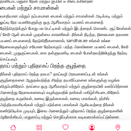
தானியம், மனுகா தேன் மற்றும் ஐபபிள் டீ கிடைக்கின்றன
பைகள் மற்றும் சாமான்கள்
வசதியான மற்றும் நம்பகமான பைகள் மற்றும் சாமான்கள் அடிக்கடி மற்றும்
ஓய்வு நேர பயணிகளுக்கு ஒரு ஆசீர்வாதம். பயணப் பைகளைத்
தேர்ந்தெடுக்கும் போது பல பெட்டிகள் மற்றும் இடத்தைக் கொண்ட சூட்கேஸ்கள்
/ கேரி-ஆன் பைகள் முதன்மை காரணிகள். நீங்கள் நீடித்த, நிலையான தரமான
பயணப் பைகளைத் தேடுகிறீர்களானால், sandhai.ae உங்கள் எல்லா
தேவைகளுக்கும் சரியான தேர்வாகும். பரந்த அளவிலான பயணப் பைகள், கேரி
பைகள், முதுகுப்பைகள், கை தள்ளுவண்டி பைகள் போன்றவற்றிலிருந்து தேர்வு
செய்யவும்.
தாய் மற்றும் புதிதாகப் பிறந்த குழந்தை
நீங்கள் புதிதாகப் பிறந்த தாயா? தாய்வழி அரவணைப்புடன் உங்கள்
குழந்தைகளை ஆறுதல்படுத்த சிறந்த தயாரிப்புகளை உங்களுக்கு வழங்க
விரும்புகிறோம். தாய்மை ஒரு ஆசீர்வாதம் மற்றும் குழந்தையின் வளர்ப்பிற்கான
அனைத்து தேவைகளையும் வழங்குவதில் நாங்கள் மகிழ்ச்சியடைகிறோம்.
குழந்தை கருவிகள், உணவு இருக்கைகள், உணவு பாகங்கள், நர்சிங்
அத்தியாவசியங்கள் மற்றும் படுக்கை பாகங்கள் ஆகியவற்றை நீங்கள்
கண்டுபிடிக்க முடியும், இவை அனைத்தும் புதிதாகப் பிறந்த குழந்தைகளின்
ஆரோக்கியம், பாதுகாப்பு மற்றும் செழிப்புக்காக வடிவமைக்கப்பட்டுள்ளன.