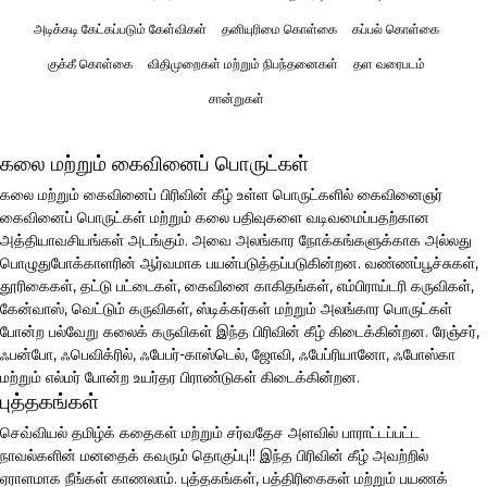
அடிக்கடி கேட்கப்படும் கேள்விகள்
தனியுரிமை கொள்கை
கப்பல் கொள்கை
குக்கீ கொள்கை
விதிமுறைகள் மற்றும் நிபந்தனைகள்
தள வரைபடம்
சான்றுகள்
கலை மற்றும் கைவினைப் பொருட்கள்
கலை மற்றும் கைவினைப் பிரிவின் கீழ் உள்ள பொருட்களில் கைவினைஞர்
கைவினைப் பொருட்கள் மற்றும் கலை பதிவுகளை வடிவமைப்பதற்கான
அத்தியாவசியங்கள் அடங்கும். அவை அலங்கார நோக்கங்களுக்காக அல்லது
பொழுதுபோக்காளரின் ஆர்வமாக பயன்படுத்தப்படுகின்றன. வண்ணப்பூச்சுகள்,
தூரிகைகள், தட்டு பட்டைகள், கைவினை காகிதங்கள், எம்பிராய்டரி கருவிகள்,
கேன்வாஸ், வெட்டும் கருவிகள், ஸ்டிக்கர்கள் மற்றும் அலங்கார பொருட்கள்
போன்ற பல்வேறு கலைக் கருவிகள் இந்த பிரிவின் கீழ் கிடைக்கின்றன. ரேஞ்சர்,
ஃபன்போ, ஃபெவிக்ரில், ஃபேபர்-காஸ்டெல், ஜோவி, ஃபேப்ரியானோ, ஃபோஸ்கா
மற்றும் எல்மர் போன்ற உயர்தர பிராண்டுகள் கிடைக்கின்றன.
புத்தகங்கள்
செவ்வியல் தமிழ்க் கதைகள் மற்றும் சர்வதேச அளவில் பாராட்டப்பட்ட
நாவல்களின் மனதைக் கவரும் தொகுப்பு!! இந்த பிரிவின் கீழ் அவற்றில்
ஏராளமாக நீங்கள் காணலாம். புத்தகங்கள், பத்திரிகைகள் மற்றும் பயணக்