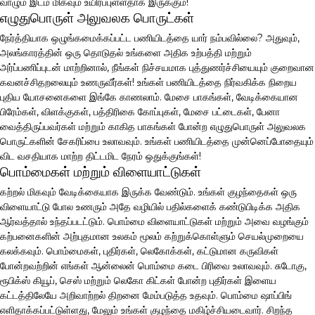
வாழும் இடம் மிகவும் உயிர்ப்புள்ளதாக இருக்கும்!
எழுதுபொருள் அலுவலக பொருட்கள்
நேர்த்தியாக ஒழுங்கமைக்கப்பட்ட பணியிடத்தை யார் நம்பவில்லை? அதுவும்,
அலங்காரத்தின் ஒரு தொடுதல் உங்களை அதிக உற்பத்தி மற்றும்
அர்ப்பணிப்புடன் மாற்றினால், நீங்கள் நிச்சயமாக புத்துணர்ச்சியையும் குறைவான
கவனச்சிதறலையும் உணருவீர்கள்! உங்கள் பணியிடத்தை நிர்வகிக்க நிறைய
புதிய யோசனைகளை இங்கே காணலாம். மேசை பாகங்கள், வேடிக்கையான
பிரேம்கள், விளக்குகள், பத்திரிகை கோப்புகள், மேசை பட்டைகள், பேனா
வைத்திருப்பவர்கள் மற்றும் காகித பாகங்கள் போன்ற எழுதுபொருள் அலுவலக
பொருட்களின் சேகரிப்பை உலாவவும். உங்கள் பணியிடத்தை முன்னெப்போதையும்
விட வசதியாக மாற்ற திட்டமிட நேரம் ஒதுக்குங்கள்!
பொம்மைகள் மற்றும் விளையாட்டுகள்
கற்றல் மிகவும் வேடிக்கையாக இருக்க வேண்டும். உங்கள் குழந்தைகள் ஒரு
விளையாட்டு போல உணரும் அதே வழியில் பதில்களைக் கண்டுபிடிக்க அதிக
ஆர்வத்தால் உந்தப்படட்டும். பொம்மை விளையாட்டுகள் மற்றும் அவை வழங்கும்
கற்பனைகளின் அற்புதமான உலகம் மூலம் கற்றுக்கொள்ளும் செயல்முறையை
கலக்கவும். பொம்மைகள், புதிர்கள், லெகோக்கள், கட்டுமான கருவிகள்
போன்றவற்றின் எங்கள் ஆன்லைன் பொம்மை கடை பிரிவை உலாவவும். சுடோகு,
ரூபிக்ஸ் கியூப், செஸ் மற்றும் லெகோ கிட்கள் போன்ற புதிர்கள் இளைய
கட்டத்திலேயே அறிவாற்றல் திறனை மேம்படுத்த உதவும். பொம்மை ஷாப்பிங்
எளிதாக்கப்பட்டுள்ளது, மேலும் உங்கள் குழந்தை மகிழ்ச்சியடைவார். சிறந்த