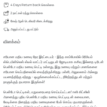
4 Days Return back கொள்கை
2 நாட்கள் ரத்து கொள்கை
கேஷ் ஆன் டெலிவரி கிடைக்கிறது
அனுப்பப்பட்டது மட்டும்
விளக்கம்
சரியான மதிய உணவு நேர இரட்டையர் - இந்த காம்போவில் பிரீமியம்
ஸ்டெயின்லெஸ் ஸ்டீல் வாட்டர் பாட்டிலுடன் ஜோடியாக கசிவு இல்லாத டிரிடன்
பென்டோ மதிய உணவு பெட்டி உள்ளது, இது உணவு மற்றும் பானங்களை
சரியான வெப்பநிலையில் வைத்திருக்கிறது. பள்ளி, அலுவலகம் அல்லது
பயணத்திற்கு ஏற்றது - ஒழுங்கமைக்கப்பட்ட, நீரேற்றத்துடன் மற்றும்
நாளுக்குத் தயாராக இருங்கள்!
பென்டோ பெட்டிகள், மறுவரையறை செய்யப்பட்டன! ஈஸி கிட்ஸின்
அனைத்து புதிய பெண்டோ மதிய உணவு பெட்டியுடன் சுவையான,
வேடிக்கை நிறைந்த மதிய உணவுகளை பேக் செய்ய தயாராகுங்கள்.
பிரீமியம் ட்ரைடன்™ பொருட்களிலிருந்து வடிவமைக்கப்பட்ட இந்த பெட்டி