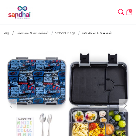
0
வீடு
பள்ளி பை & சாமான்கள்
School Bags
ஈஸி கிட்ஸ் 6 & 4 கன்...