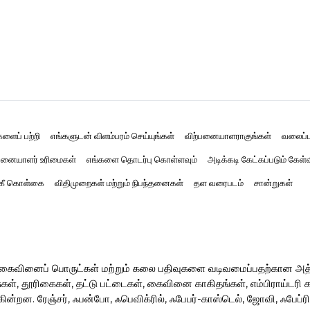
களைப் பற்றி
எங்களுடன் விளம்பரம் செய்யுங்கள்
விற்பனையாளராகுங்கள்
வலைப்ப
னையாளர் உரிமைகள்
எங்களை தொடர்பு கொள்ளவும்
அடிக்கடி கேட்கப்படும் கேள்
்கீ கொள்கை
விதிமுறைகள் மற்றும் நிபந்தனைகள்
தள வரைபடம்
சான்றுகள்
ர் கைவினைப் பொருட்கள் மற்றும் கலை பதிவுகளை வடிவமைப்பதற்கான அ
, தூரிகைகள், தட்டு பட்டைகள், கைவினை காகிதங்கள், எம்பிராய்டரி கருவ
ின்றன. ரேஞ்சர், ஃபன்போ, ஃபெவிக்ரில், ஃபேபர்-காஸ்டெல், ஜோவி, ஃபேப்