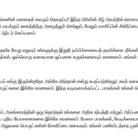
ல்களின் மனதைக் கவரும் தொகுப்பு!! இந்த பிரிவின் கீழ் அவற்றில் ஏராளம
மயக்கும் உலகத்திற்கு அழைத்துச் செல்லும், மேலும் வாசிப்பின் சிலிர்
 ஆர்டர் செய்யலாம்.
த் தவிர வேறு எதுவும் உங்களுக்கு இறுதி நம்பிக்கையைத் தரவில்லை. நீங்
ஞர்கள், ஒவ்வொரு வகையான ஒப்பனை கருவிகளையும் காணலாம். எங்கள் sand
ம் எங்கு இருக்கிறதோ அங்கே வீடுதான் என்று கூறப்படுகிறது!. சுவர் க
ட்களை இங்கே காணலாம். இந்த வடிவமைக்கப்பட்ட பாகங்கள் உங்கள் சொ
, அலங்காரத்தின் ஒரு தொடுதல் உங்களை அதிக உற்பத்தி மற்றும் அர்ப்பணி
ைய புதிய யோசனைகளை இங்கே காணலாம். மேசை பாகங்கள், வேடிக்கையான ப
் அலுவலக பொருட்களின் சேகரிப்பை உலாவவும். உங்கள் பணியிடத்தை முன்