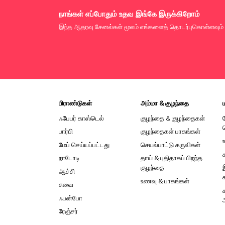
நாங்கள் எப்போதும் உதவ இங்கே இருக்கிறோம்
இந்த ஆதரவு சேனல்கள் மூலம் எங்களைத் தொடர்புகொள்ளவும்
பிராண்டுகள்
அம்மா & குழந்தை
ஃபேபர் காஸ்டெல்
குழந்தை & குழந்தைகள்
பார்பி
குழந்தைகள் பாகங்கள்
மேப் செய்யப்பட்டது
செயல்பாட்டு கருவிகள்
நாடோடி
தாய் & புதிதாகப் பிறந்த
குழந்தை
ஆச்சி
உணவு & பாகங்கள்
சுவை
ஃபன்போ
ரேஞ்சர்