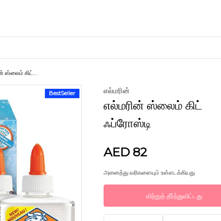
் ஸ்லைம் கிட்...
எல்மரின்
BestSeller
கைவினைப் பொருட்கள்
எல்மரின் ஸ்லைம் கிட்
களிமண்
ஃப்ரோஸ்டி
AED 82
அனைத்து வரிகளையும் உள்ளடக்கியது
விற்றுத் தீர்ந்துவிட்டது