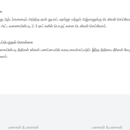
கை
 ஆர்டர்களையும் அடுத்த நாள் துபாய், ஷார்ஜா மற்றும் அஜ்மானுக்கு டெலிவரி செய்வோம
ு, அட்டவணையின்படி 2-3 நாட்களில் பொருட்களை டெலிவரி செய்வோம்.
்பப்பெறுதல் கொள்கை
யின்படி நிதிகள் உங்கள் பணப்பையில் வரவு வைக்கப்படும். இந்த நிதியை நீங்கள் வேற
லாம்.
பசைகள் & பசைகள்
பசைகள் & பசைகள்