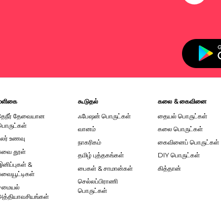
மளிகை
கூடுதல்
கலை & கைவினை
தேநீர் தேவையான
ஃபேஷன் பொருட்கள்
தையல் பொருட்கள்
பொருட்கள்
வானம்
கலை பொருட்கள்
உலர் உணவு
நாகரிகம்
கைவினைப் பொருட்கள்
சுவை தூள்
தமிழ் புத்தகங்கள்
DIY பொருட்கள்
இனிப்புகள் &
பைகள் & சாமான்கள்
கித்தான்
சுவையூட்டிகள்
செல்லப்பிராணி
சமையல்
பொருட்கள்
அத்தியாவசியங்கள்