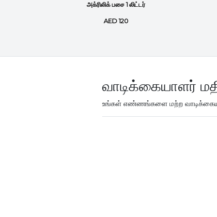
 double
அக்ரிலிக் பசை 1 லிட்டர்
l...
AED 120
வாடிக்கையாளர் மத
உங்கள் எண்ணங்களை மற்ற வாடிக்கையா