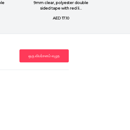
ble
9mm clear, polyester double
12mm c
sided tape with red li...
sid
AED 17.10
ஒரு விமர்சனம் எழுத