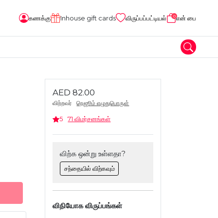
0
கணக்கு
Inhouse gift cards
விருப்பப்பட்டியல்
என் பை
AED 82.00
விற்றவர்
நெஜூம் எழுதுபொருள்
5
71 விமர்சனங்கள்
விற்க ஒன்று உள்ளதா?
சந்தையில் விற்கவும்
விநியோக விருப்பங்கள்