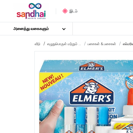
இடம்
அனைத்து வகைகளும்
வீடு
எழுதுபொருள் மற்றும் ...
பசைகள் & பசைகள்
எல்மரின
மிகவும் பிரபலமான
கைவினைப் பொருட்கள்
தையல் பொருட்கள்
கலை பொருட்கள்
DIY பொருட்கள்
கலை & கைவினைக் கருவிகள்
ஸ்டிக்கர் போஸ்டர்
புதிர்