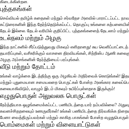
கிடைக்கின்றன.
புத்தகங்கள்
செவ்வியல் தமிழ்க் கதைகள் மற்றும் சர்வதேச அளவில் பாராட்டப்பட்ட நாவ
கட்டுரைகளின் இந்த தேர்ந்தெடுக்கப்பட்ட தொகுப்பு உங்களை கற்பனையின் 
தேடல் இல்லை. தேடல் வரியில் குறிப்பிட்ட புத்தகங்களைத் தேடலாம் மற்றும்
உடல்நலம் மற்றும் அழகு
இந்த நாட்களில் சீர்ப்படுத்துவது மிகவும் எளிதானது! சுய வெளிப்பாட்டை
தயாரிப்புகள், வசீகரிக்கும் வாசனை திரவியங்கள், சிற்றின்ப ஆணி கலை
அழகு அம்சங்களின் நேர்த்தியைப் பரப்புங்கள்.
வீடு மற்றும் தோட்டம்
உங்கள் வாழ்க்கை இடத்திற்கு ஒரு அழகியல் அதிர்வைக் கொடுங்கள்! இதய
மற்றும் புதுமையான சமையலறை பொருட்கள் போன்ற அலங்கார கலைப்பொரு
கலையாகிவிடும், வாழும் இடம் மிகவும் உயிர்ப்புள்ளதாக இருக்கும்!
எழுதுபொருள் அலுவலக பொருட்கள்
நேர்த்தியாக ஒழுங்கமைக்கப்பட்ட பணியிடத்தை யார் நம்பவில்லை? அதுவும்
கவனச்சிதறலையும் உணருவீர்கள்! உங்கள் பணியிடத்தை நிர்வகிக்க நிற
பேனா வைத்திருப்பவர்கள் மற்றும் காகித பாகங்கள் போன்ற எழுதுபொருள
பொம்மைகள் மற்றும் விளையாட்டுகள்