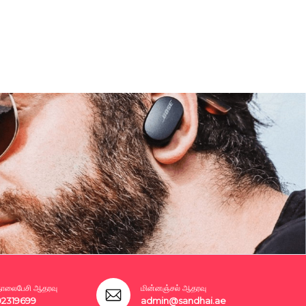
லைபேசி ஆதரவு
மின்னஞ்சல் ஆதரவு
02319699
admin@sandhai.ae