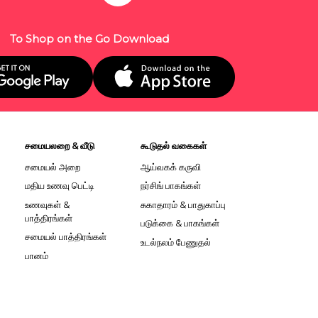
To Shop on the Go Download
சமையலறை & வீடு
கூடுதல் வகைகள்
சமையல் அறை
ஆய்வகக் கருவி
மதிய உணவு பெட்டி
நர்சிங் பாகங்கள்
உணவுகள் &
சுகாதாரம் & பாதுகாப்பு
பாத்திரங்கள்
படுக்கை & பாகங்கள்
சமையல் பாத்திரங்கள்
உடல்நலம் பேணுதல்
பானம்