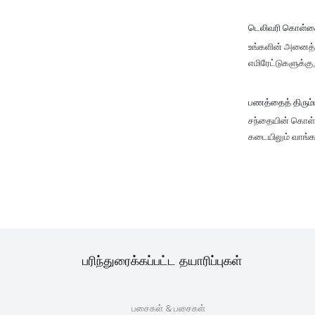
டெலிவரி கொள்
உங்களின் அனைத்து
எமிரேட்டுகளுக்க
பணத்தைத் திரும
சந்தையின் கொள்கை
கடையிலும் வாங்க
பரிந்துரைக்கப்பட்ட தயாரிப்புகள்
்
பசைகள் & பசைகள்