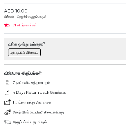
AED 10.00
விற்றவர்
நெஜூம் எழுதுபொருள்
5
71 விமர்சனங்கள்
விற்க ஒன்று உள்ளதா?
சந்தையில் விற்கவும்
விநியோக விருப்பங்கள்
7 நாட்களில் உத்தரவாதம்
4 Days Return back கொள்கை
1 நாட்கள் ரத்து கொள்கை
கேஷ் ஆன் டெலிவரி கிடைக்கிறது
அனுப்பப்பட்டது மட்டும்