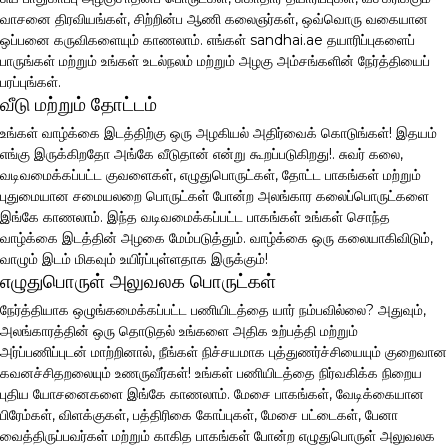
வாசனை திரவியங்கள், சிற்றின்ப ஆணி கலைஞர்கள், ஒவ்வொரு வகையான
ஒப்பனை கருவிகளையும் காணலாம். எங்கள் sandhai.ae தயாரிப்புகளைப்
பாருங்கள் மற்றும் உங்கள் உடல்நலம் மற்றும் அழகு அம்சங்களின் நேர்த்தியைப்
பரப்புங்கள்.
வீடு மற்றும் தோட்டம்
உங்கள் வாழ்க்கை இடத்திற்கு ஒரு அழகியல் அதிர்வைக் கொடுங்கள்! இதயம்
எங்கு இருக்கிறதோ அங்கே வீடுதான் என்று கூறப்படுகிறது!. சுவர் கலை,
வடிவமைக்கப்பட்ட குவளைகள், எழுதுபொருட்கள், தோட்ட பாகங்கள் மற்றும்
புதுமையான சமையலறை பொருட்கள் போன்ற அலங்கார கலைப்பொருட்களை
இங்கே காணலாம். இந்த வடிவமைக்கப்பட்ட பாகங்கள் உங்கள் சொந்த
வாழ்க்கை இடத்தின் அழகை மேம்படுத்தும். வாழ்க்கை ஒரு கலையாகிவிடும்,
வாழும் இடம் மிகவும் உயிர்ப்புள்ளதாக இருக்கும்!
எழுதுபொருள் அலுவலக பொருட்கள்
நேர்த்தியாக ஒழுங்கமைக்கப்பட்ட பணியிடத்தை யார் நம்பவில்லை? அதுவும்,
அலங்காரத்தின் ஒரு தொடுதல் உங்களை அதிக உற்பத்தி மற்றும்
அர்ப்பணிப்புடன் மாற்றினால், நீங்கள் நிச்சயமாக புத்துணர்ச்சியையும் குறைவான
கவனச்சிதறலையும் உணருவீர்கள்! உங்கள் பணியிடத்தை நிர்வகிக்க நிறைய
புதிய யோசனைகளை இங்கே காணலாம். மேசை பாகங்கள், வேடிக்கையான
பிரேம்கள், விளக்குகள், பத்திரிகை கோப்புகள், மேசை பட்டைகள், பேனா
வைத்திருப்பவர்கள் மற்றும் காகித பாகங்கள் போன்ற எழுதுபொருள் அலுவலக