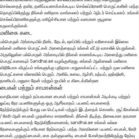
செல்வதைத் தவிர, தனிப்பயனாக்கக்கூடிய செல்லப்பிராணி பொருட்களின் பரந்த
தொகுப்பிலிருந்து நீங்கள் எளிதாக வாங்கலாம் மற்றும் ஆர்டர் செய்யலாம். உங்கள்
செல்லப்பிராணிகளுக்கு மகிழ்ச்சியான மற்றும் வளமான சூழலை
உருவாக்குங்கள்.
மளிகை கடை
பல்பொருள் அங்காடியில் நீண்ட தேடல், ஷாப்பிங் மற்றும் வரிசைகள் இல்லை.
உங்கள் மளிகை பொருட்கள் அனைத்தையும் உங்கள் வீட்டு வாசலில் பெறுங்கள்.
அருகிலுள்ள பல்பொருள் அங்காடியில் நீங்கள் காணக்கூடிய அனைத்து மளிகை
பொருட்களையும் Sandhai.ae வழங்குகிறது. எங்கள் ஆன்லைன் மளிகை
விநியோக விருப்பம் உங்களுக்கு புதிதாக பாதுகாக்கப்பட்ட மற்றும் மூல மளிகை
பொருட்களை விரைவில் பெறும். அனில், சுவை, ஆச்சி, உத்யம், ஹர்ஷினி,
தானியம், மனுகா தேன் மற்றும் ஐபபிள் டீ கிடைக்கின்றன
பைகள் மற்றும் சாமான்கள்
வசதியான மற்றும் நம்பகமான பைகள் மற்றும் சாமான்கள் அடிக்கடி மற்றும்
ஓய்வு நேர பயணிகளுக்கு ஒரு ஆசீர்வாதம். பயணப் பைகளைத்
தேர்ந்தெடுக்கும் போது பல பெட்டிகள் மற்றும் இடத்தைக் கொண்ட சூட்கேஸ்கள்
/ கேரி-ஆன் பைகள் முதன்மை காரணிகள். நீங்கள் நீடித்த, நிலையான தரமான
பயணப் பைகளைத் தேடுகிறீர்களானால், sandhai.ae உங்கள் எல்லா
தேவைகளுக்கும் சரியான தேர்வாகும். பரந்த அளவிலான பயணப் பைகள், கேரி
பைகள், முதுகுப்பைகள், கை தள்ளுவண்டி பைகள் போன்றவற்றிலிருந்து தேர்வு