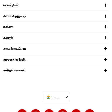
பிராண்டுகள்
அம்மா & குழந்தை
மளிகை
கூடுதல்
கலை & கைவினை
சமையலறை & வீடு
கூடுதல் வகைகள்
Tamil