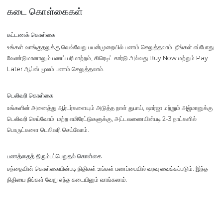
கடை கொள்கைகள்
கட்டணக் கொள்கை
உங்கள் வாங்குதலுக்கு வெவ்வேறு பயன்முறையில் பணம் செலுத்தலாம். நீங்கள் எப்போது
வேண்டுமானாலும் பணப் பரிமாற்றம், கிரெடிட் கார்டு அல்லது Buy Now மற்றும் Pay
Later ஆப்ஸ் மூலம் பணம் செலுத்தலாம்.
டெலிவரி கொள்கை
உங்களின் அனைத்து ஆர்டர்களையும் அடுத்த நாள் துபாய், ஷார்ஜா மற்றும் அஜ்மானுக்கு
டெலிவரி செய்வோம். மற்ற எமிரேட்டுகளுக்கு, அட்டவணையின்படி 2-3 நாட்களில்
பொருட்களை டெலிவரி செய்வோம்.
பணத்தைத் திரும்பப்பெறுதல் கொள்கை
சந்தையின் கொள்கையின்படி நிதிகள் உங்கள் பணப்பையில் வரவு வைக்கப்படும். இந்த
நிதியை நீங்கள் வேறு எந்த கடையிலும் வாங்கலாம்.