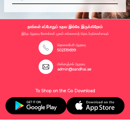
நாங்கள் எப்போதும் உதவ இங்கே இருக்கிறோம்
இந்த ஆதரவு சேனல்கள் மூலம் எங்களைத் தொடர்புகொள்ளவும்
தொலைபேசி ஆதரவு
502319699
மின்னஞ்சல் ஆதரவு
admin@sandhai.ae
To Shop on the Go Download