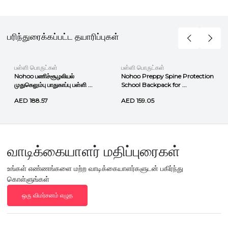
பரிந்துரைக்கப்பட்ட தயாரிப்புகள்
பள்ளி பொருட்கள்
பள்ளி பொருட்கள்
Nohoo பணிச்சூழலியல்
Nohoo Preppy Spine Protection
முதுகெலும்பு பாதுகாப்பு பள்ளி ...
School Backpack for ...
AED 188.57
AED 159.05
வாடிக்கையாளர் மதிப்புரைகள்
உங்கள் எண்ணங்களை மற்ற வாடிக்கையாளர்களுடன் பகிர்ந்து
கொள்ளுங்கள்
ஒரு விமர்சனம் எழுத