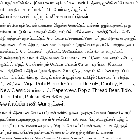
பொருட்களின் சேகரிப்பை உலாவவும். உங்கள் பணியிடத்தை முன்னெப்போதையும்
விட வசதியாக மாற்ற திட்டமிட நேரம் ஒதுக்குங்கள்!
பொம்மைகள் மற்றும் விளையாட்டுகள்
கற்றல் மிகவும் வேடிக்கையாக இருக்க வேண்டும். உங்கள் குழந்தைகள் ஒரு
விளையாட்டு போல உணரும் அதே வழியில் பதில்களைக் கண்டுபிடிக்க அதிக
ஆர்வத்தால் உந்தப்படட்டும். பொம்மை விளையாட்டுகள் மற்றும் அவை வழங்கும்
கற்பனைகளின் அற்புதமான உலகம் மூலம் கற்றுக்கொள்ளும் செயல்முறையை
கலக்கவும். பொம்மைகள், புதிர்கள், லெகோக்கள், கட்டுமான கருவிகள்
போன்றவற்றின் எங்கள் ஆன்லைன் பொம்மை கடை பிரிவை உலாவவும். சுடோகு,
ரூபிக்ஸ் கியூப், செஸ் மற்றும் லெகோ கிட்கள் போன்ற புதிர்கள் இளைய
கட்டத்திலேயே அறிவாற்றல் திறனை மேம்படுத்த உதவும். பொம்மை ஷாப்பிங்
எளிதாக்கப்பட்டுள்ளது, மேலும் உங்கள் குழந்தை மகிழ்ச்சியடைவார். சிறந்த
பிராண்டுகள்: Viga, PolarB, Kinderfeet, Little sol+, Dantoy, Bigjigs,
New Classic பொம்மைகள், Papercrew, Popic, Thread Bear, Tidlo,
Tiger Tribe, Polesie கிடைக்கின்றன.
செல்லப்பிராணி பொருட்கள்
எங்கள் அன்பான செல்லப்பிராணிகளின் நல்வாழ்வுக்கு செல்லப்பிராணி வளர்ப்பு
தவிர்க்க முடியாதது. நாங்கள் செல்லப்பிராணி தயாரிப்பு பொருட்கள் மற்றும்
பராமரிப்பு பாகங்களை வழங்குகிறோம், செல்லப்பிராணிகளுக்கான ஆறுதல்
மற்றும் கவனிப்பின் நன்மையில் கவனம் செலுத்துகிறோம். உங்கள்
செல்லப்பிராணியை அருகிலுள்ள செல்லப்பிராணி கடைக்கு அழைத்துச்