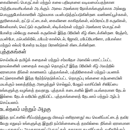
கைவினைப் பொருட்கள் மற்றும் கலை பதிவுகளை வடிவமைப்பதற்கான
அத்தியாவசியங்கள் அடங்கும். அவை அலங்கார நோக்கங்களுக்காக அல்லது
பொழுதுபோக்காளரின் ஆர்வமாக பயன்படுத்தப்படுகின்றன. வண்ணப்பூச்சுகள்,
தூரிகைகள், தட்டு பட்டைகள், கைவினை காகிதங்கள், எம்பிராய்டரி கருவிகள்,
கேன்வாஸ், வெட்டும் கருவிகள், ஸ்டிக்கர்கள் மற்றும் அலங்கார பொருட்கள்
போன்ற பல்வேறு கலைக் கருவிகள் இந்த பிரிவின் கீழ் கிடைக்கின்றன. ரேஞ்சர்,
ஃபன்போ, ஃபெவிக்ரில், ஃபேபர்-காஸ்டெல், ஜோவி, ஃபேப்ரியானோ, ஃபோஸ்கா
மற்றும் எல்மர் போன்ற உயர்தர பிராண்டுகள் கிடைக்கின்றன.
புத்தகங்கள்
செவ்வியல் தமிழ்க் கதைகள் மற்றும் சர்வதேச அளவில் பாராட்டப்பட்ட
நாவல்களின் மனதைக் கவரும் தொகுப்பு!! இந்த பிரிவின் கீழ் அவற்றில்
ஏராளமாக நீங்கள் காணலாம். புத்தகங்கள், பத்திரிகைகள் மற்றும் பயணக்
கட்டுரைகளின் இந்த தேர்ந்தெடுக்கப்பட்ட தொகுப்பு உங்களை கற்பனையின்
மயக்கும் உலகத்திற்கு அழைத்துச் செல்லும், மேலும் வாசிப்பின் சிலிர்ப்பை
உங்களுக்கு வழங்கத் தவறாது. புத்தகக் கடைகளில் இனி பயங்கரமான தேடல்
இல்லை. தேடல் வரியில் குறிப்பிட்ட புத்தகங்களைத் தேடலாம் மற்றும் ஆர்டர்
செய்யலாம்.
உடல்நலம் மற்றும் அழகு
இந்த நாட்களில் சீர்ப்படுத்துவது மிகவும் எளிதானது! சுய வெளிப்பாட்டைத் தவிர
வேறு எதுவும் உங்களுக்கு இறுதி நம்பிக்கையைத் தரவில்லை. நீங்கள் ஏராளமான
சுய பாதுகாப்பு அழகுசாதனப் பொருட்கள், சுகாதார தயாரிப்புகள், வசீகரிக்கும்