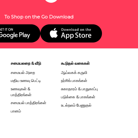
To Shop on the Go Download
சமையலறை & வீடு
கூடுதல் வகைகள்
சமையல் அறை
ஆய்வகக் கருவி
மதிய உணவு பெட்டி
நர்சிங் பாகங்கள்
உணவுகள் &
சுகாதாரம் & பாதுகாப்பு
பாத்திரங்கள்
படுக்கை & பாகங்கள்
சமையல் பாத்திரங்கள்
உடல்நலம் பேணுதல்
பானம்