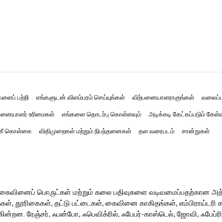
களைப் பற்றி
எங்களுடன் விளம்பரம் செய்யுங்கள்
விற்பனையாளராகுங்கள்
வலைப்ப
னையாளர் உரிமைகள்
எங்களை தொடர்பு கொள்ளவும்
அடிக்கடி கேட்கப்படும் கேள்
்கீ கொள்கை
விதிமுறைகள் மற்றும் நிபந்தனைகள்
தள வரைபடம்
சான்றுகள்
ர் கைவினைப் பொருட்கள் மற்றும் கலை பதிவுகளை வடிவமைப்பதற்கான அ
, தூரிகைகள், தட்டு பட்டைகள், கைவினை காகிதங்கள், எம்பிராய்டரி கருவ
ின்றன. ரேஞ்சர், ஃபன்போ, ஃபெவிக்ரில், ஃபேபர்-காஸ்டெல், ஜோவி, ஃபேப்