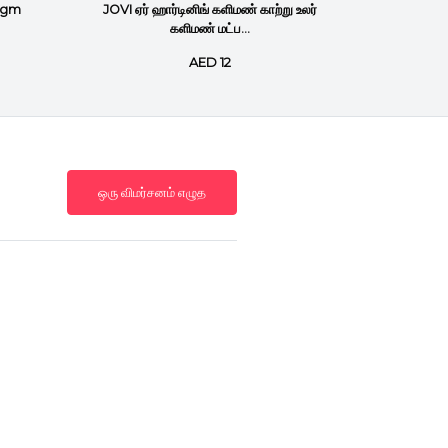
0gm
JOVI ஏர் ஹார்டினிங் களிமண் காற்று உலர்
JOVI Ai
களிமண் மட்ப...
AED 12
ஒரு விமர்சனம் எழுத