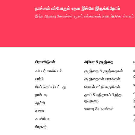
நாங்கள் எப்போதும் உதவ இங்கே இருக்கிறோம்
இந்த ஆதரவு சேனல்கள் மூலம் எங்களைத் தொடர்புகொள்ளவும்
பிராண்டுகள்
அம்மா & குழந்தை
ஃபேபர் காஸ்டெல்
குழந்தை & குழந்தைகள்
பார்பி
குழந்தைகள் பாகங்கள்
மேப் செய்யப்பட்டது
செயல்பாட்டு கருவிகள்
நாடோடி
தாய் & புதிதாகப் பிறந்த
குழந்தை
ஆச்சி
உணவு & பாகங்கள்
சுவை
ஃபன்போ
ரேஞ்சர்