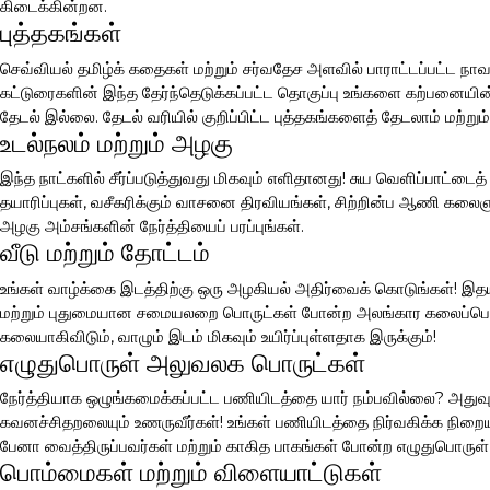
கிடைக்கின்றன.
புத்தகங்கள்
செவ்வியல் தமிழ்க் கதைகள் மற்றும் சர்வதேச அளவில் பாராட்டப்பட்ட நாவ
கட்டுரைகளின் இந்த தேர்ந்தெடுக்கப்பட்ட தொகுப்பு உங்களை கற்பனையின் 
தேடல் இல்லை. தேடல் வரியில் குறிப்பிட்ட புத்தகங்களைத் தேடலாம் மற்றும்
உடல்நலம் மற்றும் அழகு
இந்த நாட்களில் சீர்ப்படுத்துவது மிகவும் எளிதானது! சுய வெளிப்பாட்டை
தயாரிப்புகள், வசீகரிக்கும் வாசனை திரவியங்கள், சிற்றின்ப ஆணி கலை
அழகு அம்சங்களின் நேர்த்தியைப் பரப்புங்கள்.
வீடு மற்றும் தோட்டம்
உங்கள் வாழ்க்கை இடத்திற்கு ஒரு அழகியல் அதிர்வைக் கொடுங்கள்! இதய
மற்றும் புதுமையான சமையலறை பொருட்கள் போன்ற அலங்கார கலைப்பொரு
கலையாகிவிடும், வாழும் இடம் மிகவும் உயிர்ப்புள்ளதாக இருக்கும்!
எழுதுபொருள் அலுவலக பொருட்கள்
நேர்த்தியாக ஒழுங்கமைக்கப்பட்ட பணியிடத்தை யார் நம்பவில்லை? அதுவும்
கவனச்சிதறலையும் உணருவீர்கள்! உங்கள் பணியிடத்தை நிர்வகிக்க நிற
பேனா வைத்திருப்பவர்கள் மற்றும் காகித பாகங்கள் போன்ற எழுதுபொருள
பொம்மைகள் மற்றும் விளையாட்டுகள்