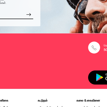
ங்கள்.
தொ
5
மளிகை
கூடுதல்
கலை & கைவினை