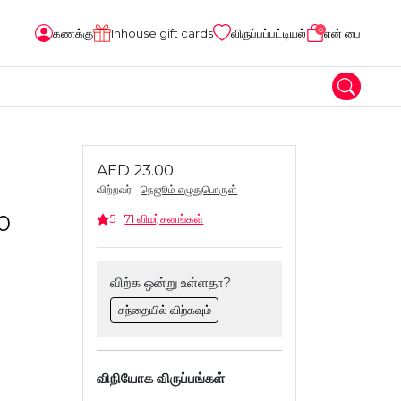
0
கணக்கு
Inhouse gift cards
விருப்பப்பட்டியல்
என் பை
AED 23.00
விற்றவர்
நெஜூம் எழுதுபொருள்
50
5
71 விமர்சனங்கள்
விற்க ஒன்று உள்ளதா?
சந்தையில் விற்கவும்
விநியோக விருப்பங்கள்