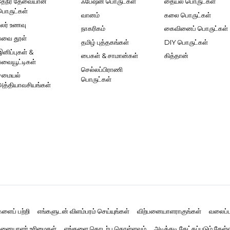
தேநீர் தேவையான
ஃபேஷன் பொருட்கள்
தையல் பொருட்கள்
பொருட்கள்
வானம்
கலை பொருட்கள்
உலர் உணவு
நாகரிகம்
கைவினைப் பொருட்கள்
சுவை தூள்
தமிழ் புத்தகங்கள்
DIY பொருட்கள்
இனிப்புகள் &
பைகள் & சாமான்கள்
கித்தான்
சுவையூட்டிகள்
செல்லப்பிராணி
சமையல்
பொருட்கள்
அத்தியாவசியங்கள்
களைப் பற்றி
எங்களுடன் விளம்பரம் செய்யுங்கள்
விற்பனையாளராகுங்கள்
வலைப்ப
னையாளர் உரிமைகள்
எங்களை தொடர்பு கொள்ளவும்
அடிக்கடி கேட்கப்படும் கேள்