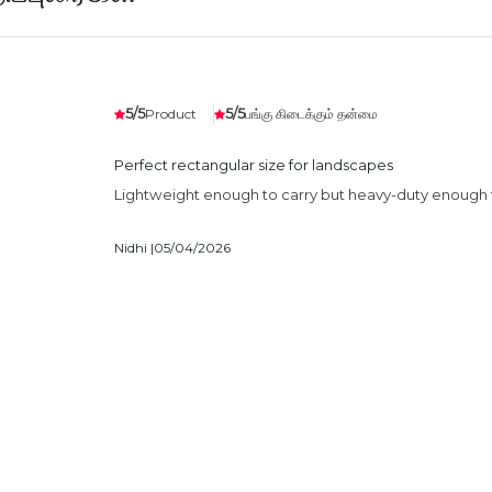
Product
பங்கு கிடைக்கும் தன்மை
5/5
5/5
Perfect rectangular size for landscapes
Lightweight enough to carry but heavy-duty enough for
Nidhi |
05/04/2026