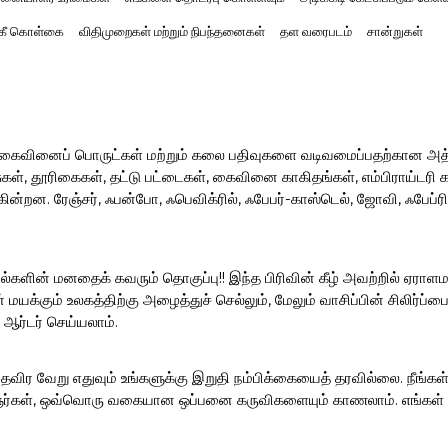
்கீ கொள்கை
விதிமுறைகள் மற்றும் நிபந்தனைகள்
தள வரைபடம்
சான்றுகள்
ர் கைவினைப் பொருட்கள் மற்றும் கலை பதிவுகளை வடிவமைப்பதற்கான அ
, தூரிகைகள், தட்டு பட்டைகள், கைவினை காகிதங்கள், எம்பிராய்டரி கருவ
ின்றன. ரேஞ்சர், ஃபன்போ, ஃபெவிக்ரில், ஃபேபர்-காஸ்டெல், ஜோவி, ஃபேப்
ல்களின் மனதைக் கவரும் தொகுப்பு!! இந்த பிரிவின் கீழ் அவற்றில் ஏராளம
மயக்கும் உலகத்திற்கு அழைத்துச் செல்லும், மேலும் வாசிப்பின் சிலிர்
 ஆர்டர் செய்யலாம்.
த் தவிர வேறு எதுவும் உங்களுக்கு இறுதி நம்பிக்கையைத் தரவில்லை. நீங்
ஞர்கள், ஒவ்வொரு வகையான ஒப்பனை கருவிகளையும் காணலாம். எங்கள் sand