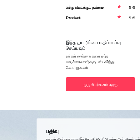
பங்கு கிடைக்கும் தன்மை
5 /5
Product
5 /5
இந்த தயாரிப்பை மதிப்பாய்வு
செய்யவும்
உங்கள் எண்ணங்களை மற்ற
வாடிக்கையாளர்களுடன் பகிர்ந்து
கொள்ளுங்கள்
ஒரு விமர்சனம் எழுத
பதிவு
உங்கள் மின்னஞ்சலை இங்கே விட்டுவிட்டு எங்களின் விளம்பரங