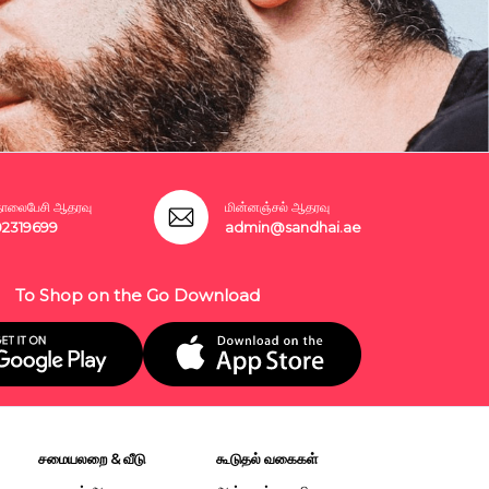
லைபேசி ஆதரவு
மின்னஞ்சல் ஆதரவு
02319699
admin@sandhai.ae
To Shop on the Go Download
சமையலறை & வீடு
கூடுதல் வகைகள்