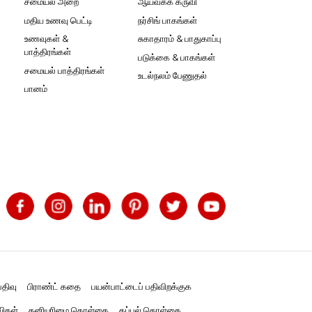
சமையல் அறை
ஆய்வகக் கருவி
மதிய உணவு பெட்டி
நர்சிங் பாகங்கள்
உணவுகள் &
சுகாதாரம் & பாதுகாப்பு
பாத்திரங்கள்
படுக்கை & பாகங்கள்
சமையல் பாத்திரங்கள்
உடல்நலம் பேணுதல்
பானம்
திவு
பிராண்ட் கதை
பயன்பாட்டைப் பதிவிறக்குக
விகள்
தனியுரிமை கொள்கை
கப்பல் கொள்கை