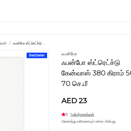
்தான்
ஃபன்போ ஸ்ட்ரெட்ச்டு ...
ஃபன்போ
BestSeller
கைவினைப் பொருட்கள்
ஃபன்போ ஸ்ட்ரெட்ச்டு
களிமண்
கேன்வாஸ் 380 கிராம் 
70 செ.மீ
AED 23
5
1 விமர்சனங்கள்
அனைத்து வரிகளையும் உள்ளடக்கியது