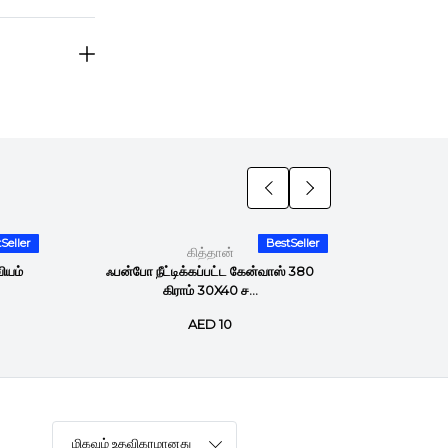
Seller
BestSeller
கித்தான்
ியம்
ஃபன்போ நீட்டிக்கப்பட்ட கேன்வாஸ் 380
ஃபன்போ 
கிராம் 30X40 ச...
AED 10
மிகவும் உதவிகரமானது