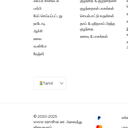
ஃபேபர் காஸ்டெல்
குழந்தை & குழந்தைகள்
பார்பி
குழந்தைகள் பாகங்கள்
மேப் செய்யப்பட்டது
செயல்பாட்டு கருவிகள்
நாடோடி
தாய் & புதிதாகப் பிறந்த
குழந்தை
ஆச்சி
உணவு & பாகங்கள்
சுவை
ஃபன்போ
ரேஞ்சர்
Tamil
© 2020-2025
எங்
www.sandhai.ae. அனைத்து
பாவ
உரிமைகளும்