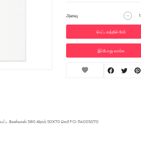
அளவு
பெட்டகத்தில் சேர்
இப்போது வாங்க
கப்பட்ட கேன்வாஸ் 380 கிராம் 50X70 செமீ FO-114005070