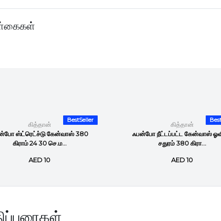
்கைகள்
BestSeller
Best
கித்தான்
கித்தான்
்போ ஸ்ட்ரெட்ச்டு கேன்வாஸ் 380
ஃபன்போ நீட்டப்பட்ட கேன்வாஸ் ஓவ
கிராம் 24 30 செ.ம...
சதுரம் 380 கிரா...
AED 10
AED 10
ிப்புரைகள்