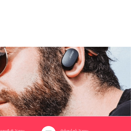
லைபேசி ஆதரவு
மின்னஞ்சல் ஆதரவு