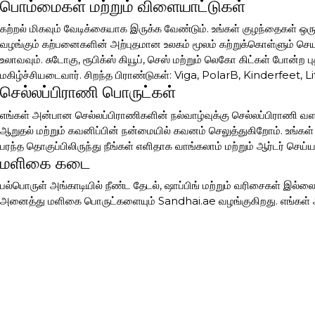
பொம்மைகள் மற்றும் விளையாட்டுகள்
கற்றல் மிகவும் வேடிக்கையாக இருக்க வேண்டும். உங்கள் குழந்தைகள் ஒ
வழங்கும் கற்பனைகளின் அற்புதமான உலகம் மூலம் கற்றுக்கொள்ளும் ச
உலாவவும். சுடோகு, ரூபிக்ஸ் கியூப், செஸ் மற்றும் லெகோ கிட்கள் போன்ற
மகிழ்ச்சியடைவார். சிறந்த பிராண்டுகள்: Viga, PolarB, Kinderfeet,
செல்லப்பிராணி பொருட்கள்
எங்கள் அன்பான செல்லப்பிராணிகளின் நல்வாழ்வுக்கு செல்லப்பிராணி வளர்
ஆறுதல் மற்றும் கவனிப்பின் நன்மையில் கவனம் செலுத்துகிறோம். உங்க
பரந்த தொகுப்பிலிருந்து நீங்கள் எளிதாக வாங்கலாம் மற்றும் ஆர்டர் செய
மளிகை கடை
பல்பொருள் அங்காடியில் நீண்ட தேடல், ஷாப்பிங் மற்றும் வரிசைகள் இல்ல
அனைத்து மளிகை பொருட்களையும் Sandhai.ae வழங்குகிறது. எங்கள் ஆன
ஆச்சி, உத்யம், ஹர்ஷினி, தானியம், மனுகா தேன் மற்றும் ஐபபிள் டீ கிடை
பைகள் மற்றும் சாமான்கள்
வசதியான மற்றும் நம்பகமான பைகள் மற்றும் சாமான்கள் அடிக்கடி மற்றும
கேரி-ஆன் பைகள் முதன்மை காரணிகள். நீங்கள் நீடித்த, நிலையான தர
கேரி பைகள், முதுகுப்பைகள், கை தள்ளுவண்டி பைகள் போன்றவற்றிலிருந்து
தாய் மற்றும் புதிதாகப் பிறந்த குழந்தை