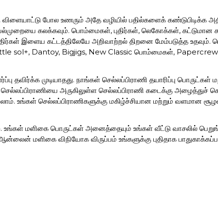
ரு விளையாட்டு போல உணரும் அதே வழியில் பதில்களைக் கண்டுபிடிக்க அத
ெயல்முறையை கலக்கவும். பொம்மைகள், புதிர்கள், லெகோக்கள், கட்டும
 புதிர்கள் இளைய கட்டத்திலேயே அறிவாற்றல் திறனை மேம்படுத்த உதவும். ப
 Little sol+, Dantoy, Bigjigs, New Classic பொம்மைகள், Papercrew
ப்பு தவிர்க்க முடியாதது. நாங்கள் செல்லப்பிராணி தயாரிப்பு பொருட்கள்
ள் செல்லப்பிராணியை அருகிலுள்ள செல்லப்பிராணி கடைக்கு அழைத்துச் ச
்யலாம். உங்கள் செல்லப்பிராணிகளுக்கு மகிழ்ச்சியான மற்றும் வளமான சூழ
ை. உங்கள் மளிகை பொருட்கள் அனைத்தையும் உங்கள் வீட்டு வாசலில் பெறுங
்லைன் மளிகை விநியோக விருப்பம் உங்களுக்கு புதிதாக பாதுகாக்கப்பட
க்கின்றன
் ஓய்வு நேர பயணிகளுக்கு ஒரு ஆசீர்வாதம். பயணப் பைகளைத் தேர்ந்தெடு
மான பயணப் பைகளைத் தேடுகிறீர்களானால், sandhai.ae உங்கள் எல்லா 
 தேர்வு செய்யவும்.