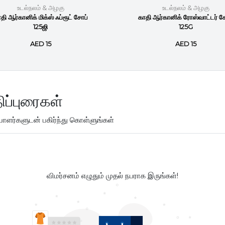
உடல்நலம் & அழகு
உடல்நலம் & அழகு
தி ஆர்கானிக் மிக்ஸ் ஃப்ரூட் சோப்
காதி ஆர்கானிக் ரோஸ்வாட்டர் ச
125ஜி
125G
AED 15
AED 15
ிப்புரைகள்
ளர்களுடன் பகிர்ந்து கொள்ளுங்கள்
விமர்சனம் எழுதும் முதல் நபராக இருங்கள்!