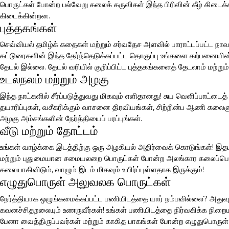
பொருட்கள் போன்ற பல்வேறு கலைக் கருவிகள் இந்த பிரிவின் கீழ் கிடைக்க
கிடைக்கின்றன.
புத்தகங்கள்
செவ்வியல் தமிழ்க் கதைகள் மற்றும் சர்வதேச அளவில் பாராட்டப்பட்ட நாவ
கட்டுரைகளின் இந்த தேர்ந்தெடுக்கப்பட்ட தொகுப்பு உங்களை கற்பனையின் 
தேடல் இல்லை. தேடல் வரியில் குறிப்பிட்ட புத்தகங்களைத் தேடலாம் மற்றும்
உடல்நலம் மற்றும் அழகு
இந்த நாட்களில் சீர்ப்படுத்துவது மிகவும் எளிதானது! சுய வெளிப்பாட்டை
தயாரிப்புகள், வசீகரிக்கும் வாசனை திரவியங்கள், சிற்றின்ப ஆணி கலை
அழகு அம்சங்களின் நேர்த்தியைப் பரப்புங்கள்.
வீடு மற்றும் தோட்டம்
உங்கள் வாழ்க்கை இடத்திற்கு ஒரு அழகியல் அதிர்வைக் கொடுங்கள்! இதய
மற்றும் புதுமையான சமையலறை பொருட்கள் போன்ற அலங்கார கலைப்பொரு
கலையாகிவிடும், வாழும் இடம் மிகவும் உயிர்ப்புள்ளதாக இருக்கும்!
எழுதுபொருள் அலுவலக பொருட்கள்
நேர்த்தியாக ஒழுங்கமைக்கப்பட்ட பணியிடத்தை யார் நம்பவில்லை? அதுவும்
கவனச்சிதறலையும் உணருவீர்கள்! உங்கள் பணியிடத்தை நிர்வகிக்க நிற
பேனா வைத்திருப்பவர்கள் மற்றும் காகித பாகங்கள் போன்ற எழுதுபொருள