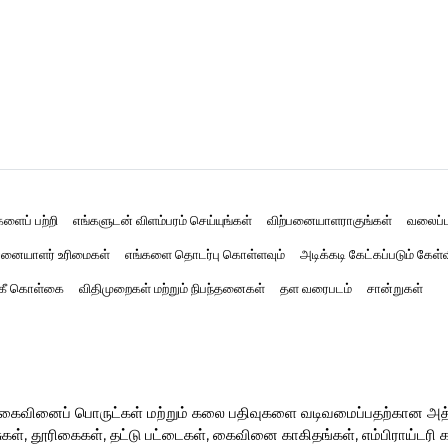
களைப் பற்றி
எங்களுடன் விளம்பரம் செய்யுங்கள்
விற்பனையாளராகுங்கள்
வலைப்ப
னையாளர் உரிமைகள்
எங்களை தொடர்பு கொள்ளவும்
அடிக்கடி கேட்கப்படும் கேள்
்கீ கொள்கை
விதிமுறைகள் மற்றும் நிபந்தனைகள்
தள வரைபடம்
சான்றுகள்
ர் கைவினைப் பொருட்கள் மற்றும் கலை பதிவுகளை வடிவமைப்பதற்கான அ
, தூரிகைகள், தட்டு பட்டைகள், கைவினை காகிதங்கள், எம்பிராய்டரி கருவ