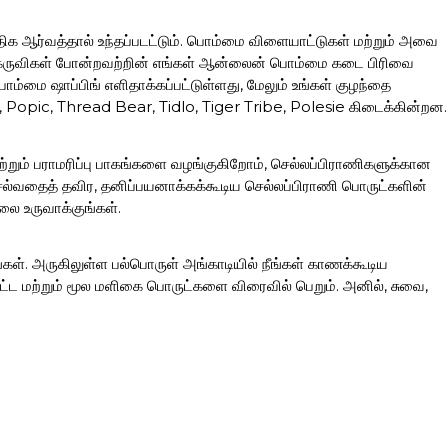
ிக ஆர்வத்தால் உந்தப்படட்டும். பொம்மை விளையாட்டுகள் மற்றும் அவை
ான கருவிகள் போன்றவற்றின் எங்கள் ஆன்லைன் பொம்மை கடை பிரிவை
ொம்மை ஷாப்பிங் எளிதாக்கப்பட்டுள்ளது, மேலும் உங்கள் குழந்தை
, Popic, Thread Bear, Tidlo, Tiger Tribe, Polesie கிடைக்கின்றன.
 மற்றும் பராமரிப்பு பாகங்களை வழங்குகிறோம், செல்லப்பிராணிகளுக்கான
ெல்வதைத் தவிர, தனிப்பயனாக்கக்கூடிய செல்லப்பிராணி பொருட்களின்
லை உருவாக்குங்கள்.
்கள். அருகிலுள்ள பல்பொருள் அங்காடியில் நீங்கள் காணக்கூடிய
்ட மற்றும் மூல மளிகை பொருட்களை விரைவில் பெறும். அனில், சுவை,
க்கும் போது பல பெட்டிகள் மற்றும் இடத்தைக் கொண்ட சூட்கேஸ்கள் /
தேவைகளுக்கும் சரியான தேர்வாகும். பரந்த அளவிலான பயணப் பைகள்,