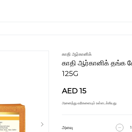
காதி ஆர்கானிக்
கைவினைப் பொருட்கள்
காதி ஆர்கானிக் தங்க ச
களிமண்
125G
AED 15
அனைத்து வரிகளையும் உள்ளடக்கியது
அளவு