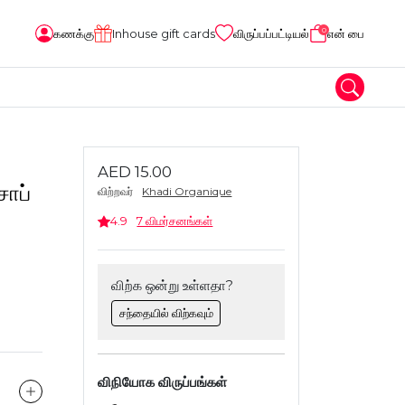
0
கணக்கு
Inhouse gift cards
விருப்பப்பட்டியல்
என் பை
AED 15.00
ோப்
விற்றவர்
Khadi Organique
4.9
7 விமர்சனங்கள்
விற்க ஒன்று உள்ளதா?
சந்தையில் விற்கவும்
விநியோக விருப்பங்கள்