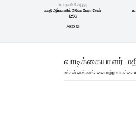
உடல்நலம் & அழகு
ப்பு 125
காதி ஆர்கானிக் அலோ வேரா சோப்
கா
125G
AED 15
வாடிக்கையாளர் மத
உங்கள் எண்ணங்களை மற்ற வாடிக்கையா