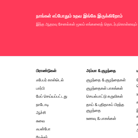
நாங்கள் எப்போதும் உதவ இங்கே இருக்கிறோம்
இந்த ஆதரவு சேனல்கள் மூலம் எங்களைத் தொடர்புகொள்ளவும்
பிராண்டுகள்
அம்மா & குழந்தை
ஃபேபர் காஸ்டெல்
குழந்தை & குழந்தைகள்
பார்பி
குழந்தைகள் பாகங்கள்
மேப் செய்யப்பட்டது
செயல்பாட்டு கருவிகள்
நாடோடி
தாய் & புதிதாகப் பிறந்த
குழந்தை
ஆச்சி
உணவு & பாகங்கள்
சுவை
ஃபன்போ
ரேஞ்சர்