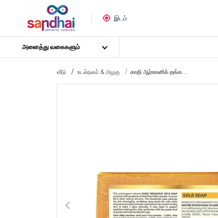
இடம்
அனைத்து வகைகளும்
வீடு
உடல்நலம் & அழகு
காதி ஆர்கானிக் தங்க ...
மிகவும் பிரபலமான
கைவினைப் பொருட்கள்
தையல் பொருட்கள்
கலை பொருட்கள்
DIY பொருட்கள்
கலை & கைவினைக் கருவிகள்
ஸ்டிக்கர் போஸ்டர்
புதிர்