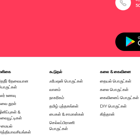
5
மளிகை
கூடுதல்
கலை & கைவினை
தேநீர் தேவையான
ஃபேஷன் பொருட்கள்
தையல் பொருட்கள்
பொருட்கள்
வானம்
கலை பொருட்கள்
உலர் உணவு
நாகரிகம்
கைவினைப் பொருட்கள்
சுவை தூள்
தமிழ் புத்தகங்கள்
DIY பொருட்கள்
இனிப்புகள் &
பைகள் & சாமான்கள்
கித்தான்
சுவையூட்டிகள்
செல்லப்பிராணி
சமையல்
பொருட்கள்
அத்தியாவசியங்கள்