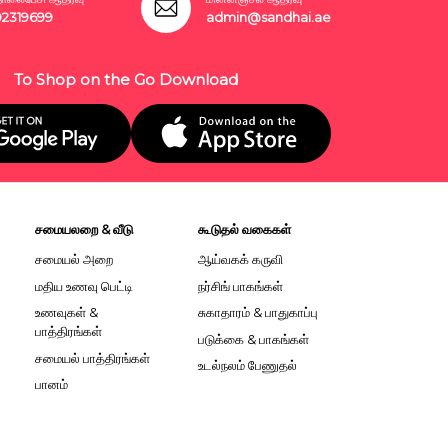
02319699
admin@sandhai.ae
To Shop on the Go Download
சமையலறை & வீடு
கூடுதல் வகைகள்
சமையல் அறை
ஆய்வகக் கருவி
மதிய உணவு பெட்டி
நர்சிங் பாகங்கள்
உணவுகள் &
சுகாதாரம் & பாதுகாப்பு
பாத்திரங்கள்
படுக்கை & பாகங்கள்
சமையல் பாத்திரங்கள்
உடல்நலம் பேணுதல்
பானம்