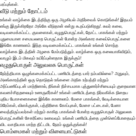
பரப்புங்கள்.
வீடு மற்றும் தோட்டம்
உங்கள் வாழ்க்கை இடத்திற்கு ஒரு அழகியல் அதிர்வைக் கொடுங்கள்! இதயம்
எங்கு இருக்கிறதோ அங்கே வீடுதான் என்று கூறப்படுகிறது!. சுவர் கலை,
வடிவமைக்கப்பட்ட குவளைகள், எழுதுபொருட்கள், தோட்ட பாகங்கள் மற்றும்
புதுமையான சமையலறை பொருட்கள் போன்ற அலங்கார கலைப்பொருட்களை
இங்கே காணலாம். இந்த வடிவமைக்கப்பட்ட பாகங்கள் உங்கள் சொந்த
வாழ்க்கை இடத்தின் அழகை மேம்படுத்தும். வாழ்க்கை ஒரு கலையாகிவிடும்,
வாழும் இடம் மிகவும் உயிர்ப்புள்ளதாக இருக்கும்!
எழுதுபொருள் அலுவலக பொருட்கள்
நேர்த்தியாக ஒழுங்கமைக்கப்பட்ட பணியிடத்தை யார் நம்பவில்லை? அதுவும்,
அலங்காரத்தின் ஒரு தொடுதல் உங்களை அதிக உற்பத்தி மற்றும்
அர்ப்பணிப்புடன் மாற்றினால், நீங்கள் நிச்சயமாக புத்துணர்ச்சியையும் குறைவான
கவனச்சிதறலையும் உணருவீர்கள்! உங்கள் பணியிடத்தை நிர்வகிக்க நிறைய
புதிய யோசனைகளை இங்கே காணலாம். மேசை பாகங்கள், வேடிக்கையான
பிரேம்கள், விளக்குகள், பத்திரிகை கோப்புகள், மேசை பட்டைகள், பேனா
வைத்திருப்பவர்கள் மற்றும் காகித பாகங்கள் போன்ற எழுதுபொருள் அலுவலக
பொருட்களின் சேகரிப்பை உலாவவும். உங்கள் பணியிடத்தை முன்னெப்போதையும்
விட வசதியாக மாற்ற திட்டமிட நேரம் ஒதுக்குங்கள்!
பொம்மைகள் மற்றும் விளையாட்டுகள்