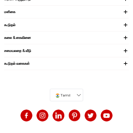
மளிகை
கூடுதல்
கலை & கைவினை
சமையலறை & வீடு
கூடுதல் வகைகள்
Tamil