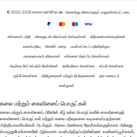
© 2020-2025 www.sandhai.ae. அனைத்து உரிமைகளும் பாதுகாக்கப்பட்டவை.
எங்களைப் பற்றி
எங்களுடன் விளம்பரம் செய்யுங்கள்
விற்பனையாளராகுங்கள்
வலைப்பதிவு
பிராண்ட் கதை
பயன்பாட்டைப் பதிவிறக்குக
பாவனையாளர் உரிமைகள்
எங்களை தொடர்பு கொள்ளவும்
அடிக்கடி கேட்கப்படும் கேள்விகள்
தனியுரிமை கொள்கை
கப்பல் கொள்கை
குக்கீ கொள்கை
விதிமுறைகள் மற்றும் நிபந்தனைகள்
தள வரைபடம்
சான்றுகள்
கலை மற்றும் கைவினைப் பொருட்கள்
கலை மற்றும் கைவினைப் பிரிவின் கீழ் உள்ள பொருட்களில் கைவினைஞர்
கைவினைப் பொருட்கள் மற்றும் கலை பதிவுகளை வடிவமைப்பதற்கான
அத்தியாவசியங்கள் அடங்கும். அவை அலங்கார நோக்கங்களுக்காக அல்லது
பொழுதுபோக்காளரின் ஆர்வமாக பயன்படுத்தப்படுகின்றன. வண்ணப்பூச்சுகள்,