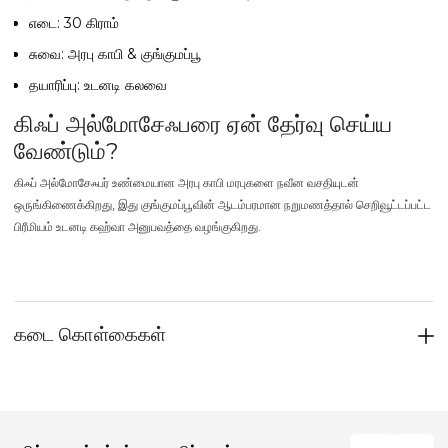
எடை: 30 கிராம்
சுவை: அரபு காபி & குங்குமப்பூ
தயாரிப்பு: உடனடி கலவை
கிஃப் அல்மோசேஃபரை ஏன் தேர்வு செய்ய
வேண்டும்?
கிஃப் அல்மோசேஃபர் உண்மையான அரபு காபி மரபுகளை நவீன வசதியுடன்
ஒருங்கிணைக்கிறது, இது குங்குமப்பூவின் ஆடம்பரமான நறுமணத்தால் செறிவூட்டப்பட்ட
பிரீமியம் உடனடி கஹ்வா அனுபவத்தை வழங்குகிறது.
கடை கொள்கைகள்