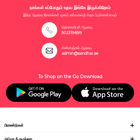
நாங்கள் எப்போதும் உதவ இங்கே இருக்கிறோம்
இந்த ஆதரவு சேனல்கள் மூலம் எங்களைத் தொடர்புகொள்ளவும்
தொலைபேசி ஆதரவு
502319699
மின்னஞ்சல் ஆதரவு
admin@sandhai.ae
To Shop on the Go Download
பிராண்டுகள்
அம்மா & குழந்தை