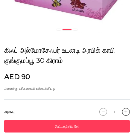
கிஃப் அல்மோசேஃபர் உடனடி அரபிக் காபி
குங்குமப்பூ 30 கிராம்
AED 90
அனைத்து வரிகளையும் உள்ளடக்கியது
அளவு
பெட்டகத்தில் சேர்