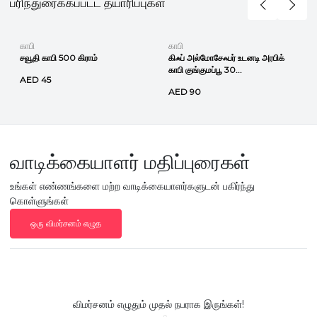
பரிந்துரைக்கப்பட்ட தயாரிப்புகள்
காபி
காபி
சவூதி காபி 500 கிராம்
கிஃப் அல்மோசேஃபர் உடனடி அரபிக்
காபி குங்குமப்பூ 30...
AED 45
AED 90
வாடிக்கையாளர் மதிப்புரைகள்
உங்கள் எண்ணங்களை மற்ற வாடிக்கையாளர்களுடன் பகிர்ந்து
கொள்ளுங்கள்
ஒரு விமர்சனம் எழுத
விமர்சனம் எழுதும் முதல் நபராக இருங்கள்!