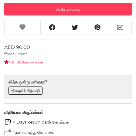
இப்போது வாங்க
AED 90.00
விற்றவர்
சந்தாய்
4.9
39 விமர்சனங்கள்
விற்க ஒன்று உள்ளதா?
சந்தையில் விற்கவும்
விநியோக விருப்பங்கள்
4 Days Return back கொள்கை
1 நாட்கள் ரத்து கொள்கை