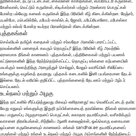
தூரிகைகள், தட்டு பட்டைகள், கைவினை காகிதங்கள், எம்பிராய்டரி கருவிகள்,
கேன்வாஸ், வெட்டும் கருவிகள், ஸ்டிக்கர்கள் மற்றும் அலங்கார பொருட்கள்
போன்ற பல்வேறு கலைக் கருவிகள் இந்த பிரிவின் கீழ் கிடைக்கின்றன. ரேஞ்சர்,
ஃபன்போ, ஃபெவிக்ரில், ஃபேபர்-காஸ்டெல், ஜோவி, ஃபேப்ரியானோ, ஃபோஸ்கா
மற்றும் எல்மர் போன்ற உயர்தர பிராண்டுகள் கிடைக்கின்றன.
புத்தகங்கள்
செவ்வியல் தமிழ்க் கதைகள் மற்றும் சர்வதேச அளவில் பாராட்டப்பட்ட
நாவல்களின் மனதைக் கவரும் தொகுப்பு!! இந்த பிரிவின் கீழ் அவற்றில்
ஏராளமாக நீங்கள் காணலாம். புத்தகங்கள், பத்திரிகைகள் மற்றும் பயணக்
கட்டுரைகளின் இந்த தேர்ந்தெடுக்கப்பட்ட தொகுப்பு உங்களை கற்பனையின்
மயக்கும் உலகத்திற்கு அழைத்துச் செல்லும், மேலும் வாசிப்பின் சிலிர்ப்பை
உங்களுக்கு வழங்கத் தவறாது. புத்தகக் கடைகளில் இனி பயங்கரமான தேடல்
இல்லை. தேடல் வரியில் குறிப்பிட்ட புத்தகங்களைத் தேடலாம் மற்றும் ஆர்டர்
செய்யலாம்.
உடல்நலம் மற்றும் அழகு
இந்த நாட்களில் சீர்ப்படுத்துவது மிகவும் எளிதானது! சுய வெளிப்பாட்டைத் தவிர
வேறு எதுவும் உங்களுக்கு இறுதி நம்பிக்கையைத் தரவில்லை. நீங்கள் ஏராளமான
சுய பாதுகாப்பு அழகுசாதனப் பொருட்கள், சுகாதார தயாரிப்புகள், வசீகரிக்கும்
வாசனை திரவியங்கள், சிற்றின்ப ஆணி கலைஞர்கள், ஒவ்வொரு வகையான
ஒப்பனை கருவிகளையும் காணலாம். எங்கள் sandhai.ae தயாரிப்புகளைப்
பாருங்கள் மற்றும் உங்கள் உடல்நலம் மற்றும் அழகு அம்சங்களின் நேர்த்தியைப்