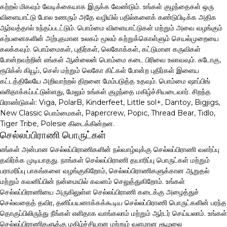
கற்றல் மிகவும் வேடிக்கையாக இருக்க வேண்டும். உங்கள் குழந்தைகள் ஒரு
விளையாட்டு போல உணரும் அதே வழியில் பதில்களைக் கண்டுபிடிக்க அதிக
ஆர்வத்தால் உந்தப்படட்டும். பொம்மை விளையாட்டுகள் மற்றும் அவை வழங்கும்
கற்பனைகளின் அற்புதமான உலகம் மூலம் கற்றுக்கொள்ளும் செயல்முறையை
கலக்கவும். பொம்மைகள், புதிர்கள், லெகோக்கள், கட்டுமான கருவிகள்
போன்றவற்றின் எங்கள் ஆன்லைன் பொம்மை கடை பிரிவை உலாவவும். சுடோகு,
ரூபிக்ஸ் கியூப், செஸ் மற்றும் லெகோ கிட்கள் போன்ற புதிர்கள் இளைய
கட்டத்திலேயே அறிவாற்றல் திறனை மேம்படுத்த உதவும். பொம்மை ஷாப்பிங்
எளிதாக்கப்பட்டுள்ளது, மேலும் உங்கள் குழந்தை மகிழ்ச்சியடைவார். சிறந்த
பிராண்டுகள்: Viga, PolarB, Kinderfeet, Little sol+, Dantoy, Bigjigs,
New Classic பொம்மைகள், Papercrew, Popic, Thread Bear, Tidlo,
Tiger Tribe, Polesie கிடைக்கின்றன.
செல்லப்பிராணி பொருட்கள்
எங்கள் அன்பான செல்லப்பிராணிகளின் நல்வாழ்வுக்கு செல்லப்பிராணி வளர்ப்பு
தவிர்க்க முடியாதது. நாங்கள் செல்லப்பிராணி தயாரிப்பு பொருட்கள் மற்றும்
பராமரிப்பு பாகங்களை வழங்குகிறோம், செல்லப்பிராணிகளுக்கான ஆறுதல்
மற்றும் கவனிப்பின் நன்மையில் கவனம் செலுத்துகிறோம். உங்கள்
செல்லப்பிராணியை அருகிலுள்ள செல்லப்பிராணி கடைக்கு அழைத்துச்
செல்வதைத் தவிர, தனிப்பயனாக்கக்கூடிய செல்லப்பிராணி பொருட்களின் பரந்த
தொகுப்பிலிருந்து நீங்கள் எளிதாக வாங்கலாம் மற்றும் ஆர்டர் செய்யலாம். உங்கள்
செல்லப்பிராணிகளுக்கு மகிழ்ச்சியான மற்றும் வளமான சூழலை