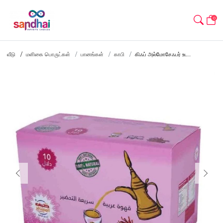
0
வீடு
மளிகை பொருட்கள்
பானங்கள்
காபி
கிஃப் அல்மோசேஃபர் உட...