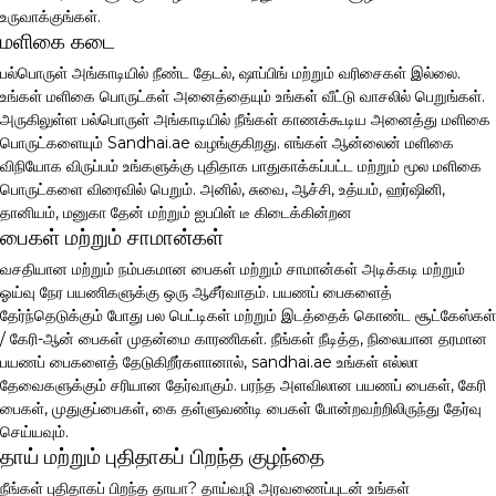
உருவாக்குங்கள்.
மளிகை கடை
பல்பொருள் அங்காடியில் நீண்ட தேடல், ஷாப்பிங் மற்றும் வரிசைகள் இல்லை.
உங்கள் மளிகை பொருட்கள் அனைத்தையும் உங்கள் வீட்டு வாசலில் பெறுங்கள்.
அருகிலுள்ள பல்பொருள் அங்காடியில் நீங்கள் காணக்கூடிய அனைத்து மளிகை
பொருட்களையும் Sandhai.ae வழங்குகிறது. எங்கள் ஆன்லைன் மளிகை
விநியோக விருப்பம் உங்களுக்கு புதிதாக பாதுகாக்கப்பட்ட மற்றும் மூல மளிகை
பொருட்களை விரைவில் பெறும். அனில், சுவை, ஆச்சி, உத்யம், ஹர்ஷினி,
தானியம், மனுகா தேன் மற்றும் ஐபபிள் டீ கிடைக்கின்றன
பைகள் மற்றும் சாமான்கள்
வசதியான மற்றும் நம்பகமான பைகள் மற்றும் சாமான்கள் அடிக்கடி மற்றும்
ஓய்வு நேர பயணிகளுக்கு ஒரு ஆசீர்வாதம். பயணப் பைகளைத்
தேர்ந்தெடுக்கும் போது பல பெட்டிகள் மற்றும் இடத்தைக் கொண்ட சூட்கேஸ்கள்
/ கேரி-ஆன் பைகள் முதன்மை காரணிகள். நீங்கள் நீடித்த, நிலையான தரமான
பயணப் பைகளைத் தேடுகிறீர்களானால், sandhai.ae உங்கள் எல்லா
தேவைகளுக்கும் சரியான தேர்வாகும். பரந்த அளவிலான பயணப் பைகள், கேரி
பைகள், முதுகுப்பைகள், கை தள்ளுவண்டி பைகள் போன்றவற்றிலிருந்து தேர்வு
செய்யவும்.
தாய் மற்றும் புதிதாகப் பிறந்த குழந்தை
நீங்கள் புதிதாகப் பிறந்த தாயா? தாய்வழி அரவணைப்புடன் உங்கள்