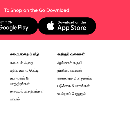
To Shop on the Go Download
சமையலறை & வீடு
கூடுதல் வகைகள்
சமையல் அறை
ஆய்வகக் கருவி
மதிய உணவு பெட்டி
நர்சிங் பாகங்கள்
உணவுகள் &
சுகாதாரம் & பாதுகாப்பு
பாத்திரங்கள்
படுக்கை & பாகங்கள்
சமையல் பாத்திரங்கள்
உடல்நலம் பேணுதல்
பானம்