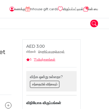
0
கணக்கு
Inhouse gift cards
விருப்பப்பட்டியல்
என் பை
AED 3.00
et
விற்றவர்
நெஜூம் எழுதுபொருள்
5
71 விமர்சனங்கள்
விற்க ஒன்று உள்ளதா?
சந்தையில் விற்கவும்
விநியோக விருப்பங்கள்