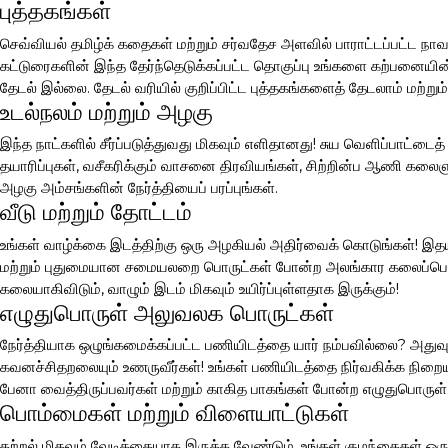
புத்தகங்கள்
செவ்வியல் தமிழ்க் கதைகள் மற்றும் சர்வதேச அளவில் பாராட்டப்பட்ட நாவ
கட்டுரைகளின் இந்த தேர்ந்தெடுக்கப்பட்ட தொகுப்பு உங்களை கற்பனையின் 
தேடல் இல்லை. தேடல் வரியில் குறிப்பிட்ட புத்தகங்களைத் தேடலாம் மற்றும்
உடல்நலம் மற்றும் அழகு
இந்த நாட்களில் சீர்ப்படுத்துவது மிகவும் எளிதானது! சுய வெளிப்பாட்டை
தயாரிப்புகள், வசீகரிக்கும் வாசனை திரவியங்கள், சிற்றின்ப ஆணி கலை
அழகு அம்சங்களின் நேர்த்தியைப் பரப்புங்கள்.
வீடு மற்றும் தோட்டம்
உங்கள் வாழ்க்கை இடத்திற்கு ஒரு அழகியல் அதிர்வைக் கொடுங்கள்! இதய
மற்றும் புதுமையான சமையலறை பொருட்கள் போன்ற அலங்கார கலைப்பொரு
கலையாகிவிடும், வாழும் இடம் மிகவும் உயிர்ப்புள்ளதாக இருக்கும்!
எழுதுபொருள் அலுவலக பொருட்கள்
நேர்த்தியாக ஒழுங்கமைக்கப்பட்ட பணியிடத்தை யார் நம்பவில்லை? அதுவும்
கவனச்சிதறலையும் உணருவீர்கள்! உங்கள் பணியிடத்தை நிர்வகிக்க நிற
பேனா வைத்திருப்பவர்கள் மற்றும் காகித பாகங்கள் போன்ற எழுதுபொருள
பொம்மைகள் மற்றும் விளையாட்டுகள்
கற்றல் மிகவும் வேடிக்கையாக இருக்க வேண்டும். உங்கள் குழந்தைகள் ஒ