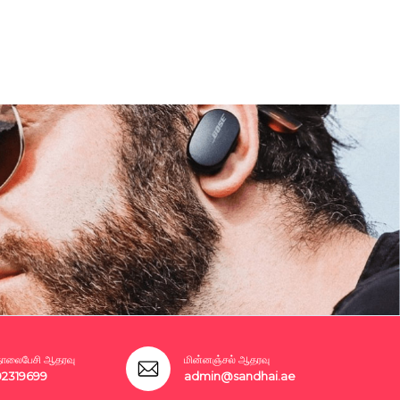
லைபேசி ஆதரவு
மின்னஞ்சல் ஆதரவு
02319699
admin@sandhai.ae