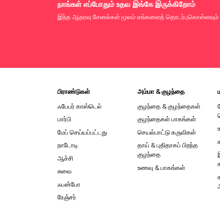
நாங்கள் எப்போதும் உதவ இங்கே இருக்கிறோம்
இந்த ஆதரவு சேனல்கள் மூலம் எங்களைத் தொடர்புகொள்ளவும்
பிராண்டுகள்
அம்மா & குழந்தை
ஃபேபர் காஸ்டெல்
குழந்தை & குழந்தைகள்
பார்பி
குழந்தைகள் பாகங்கள்
மேப் செய்யப்பட்டது
செயல்பாட்டு கருவிகள்
நாடோடி
தாய் & புதிதாகப் பிறந்த
குழந்தை
ஆச்சி
உணவு & பாகங்கள்
சுவை
ஃபன்போ
ரேஞ்சர்