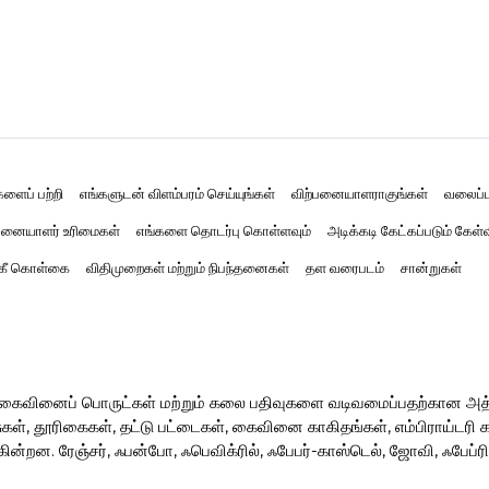
களைப் பற்றி
எங்களுடன் விளம்பரம் செய்யுங்கள்
விற்பனையாளராகுங்கள்
வலைப்ப
னையாளர் உரிமைகள்
எங்களை தொடர்பு கொள்ளவும்
அடிக்கடி கேட்கப்படும் கேள்
்கீ கொள்கை
விதிமுறைகள் மற்றும் நிபந்தனைகள்
தள வரைபடம்
சான்றுகள்
ர் கைவினைப் பொருட்கள் மற்றும் கலை பதிவுகளை வடிவமைப்பதற்கான அ
, தூரிகைகள், தட்டு பட்டைகள், கைவினை காகிதங்கள், எம்பிராய்டரி கருவ
ின்றன. ரேஞ்சர், ஃபன்போ, ஃபெவிக்ரில், ஃபேபர்-காஸ்டெல், ஜோவி, ஃபேப்