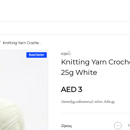
Knitting Yarn Croche...
சதாப்
BestSeller
கைவினைப் பொருட்கள்
Knitting Yarn Croch
களிமண்
25g White
AED 3
அனைத்து வரிகளையும் உள்ளடக்கியது
அளவு