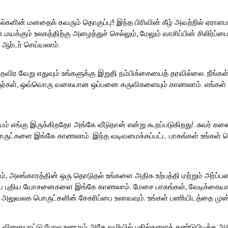
ல்களின் மனதைக் கவரும் தொகுப்பு!! இந்த பிரிவின் கீழ் அவற்றில் ஏராளம
மயக்கும் உலகத்திற்கு அழைத்துச் செல்லும், மேலும் வாசிப்பின் சிலிர்
 ஆர்டர் செய்யலாம்.
த் தவிர வேறு எதுவும் உங்களுக்கு இறுதி நம்பிக்கையைத் தரவில்லை. நீங்
ஞர்கள், ஒவ்வொரு வகையான ஒப்பனை கருவிகளையும் காணலாம். எங்கள் sand
ம் எங்கு இருக்கிறதோ அங்கே வீடுதான் என்று கூறப்படுகிறது!. சுவர் க
ட்களை இங்கே காணலாம். இந்த வடிவமைக்கப்பட்ட பாகங்கள் உங்கள் சொ
, அலங்காரத்தின் ஒரு தொடுதல் உங்களை அதிக உற்பத்தி மற்றும் அர்ப்பணி
ைய புதிய யோசனைகளை இங்கே காணலாம். மேசை பாகங்கள், வேடிக்கையான ப
் அலுவலக பொருட்களின் சேகரிப்பை உலாவவும். உங்கள் பணியிடத்தை முன்
ரு விளையாட்டு போல உணரும் அதே வழியில் பதில்களைக் கண்டுபிடிக்க அத