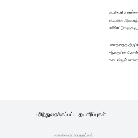
டெலிவரி கொள்
உங்களின் அனைத்து
எமிரேட்டுகளுக்க
பணத்தைத் திரும
சந்தையின் கொள்கை
கடையிலும் வாங்க
பரிந்துரைக்கப்பட்ட தயாரிப்புகள்
ள்
கைவினைப் பொருட்கள்