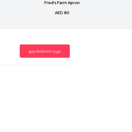
Fred's Farm Apron
Din
AED 80
ஒரு விமர்சனம் எழுத