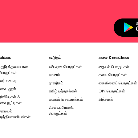
மளிகை
கூடுதல்
கலை & கைவினை
தேநீர் தேவையான
ஃபேஷன் பொருட்கள்
தையல் பொருட்கள்
பொருட்கள்
வானம்
கலை பொருட்கள்
உலர் உணவு
நாகரிகம்
கைவினைப் பொருட்கள்
சுவை தூள்
தமிழ் புத்தகங்கள்
DIY பொருட்கள்
இனிப்புகள் &
பைகள் & சாமான்கள்
கித்தான்
சுவையூட்டிகள்
செல்லப்பிராணி
சமையல்
பொருட்கள்
அத்தியாவசியங்கள்