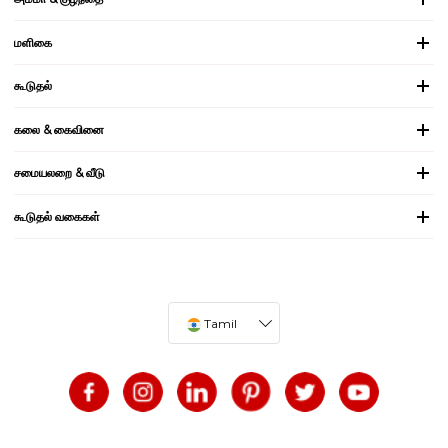
மளிகை
கூடுதல்
கலை & கைவினை
சமையலறை & வீடு
கூடுதல் வகைகள்
Tamil