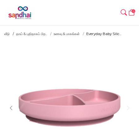
0
வீடு
தாய் & புதிதாகப் பிற...
உணவு & பாகங்கள்
Everyday Baby Silic...