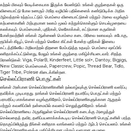
கற்றல் மிகவும் வேடிக்கையாக இருக்க வேண்டும். உங்கள் குழந்தைகள் ஒரு
விளையாட்டு போல உணரும் அதே வழியில் பதில்களைக் கண்டுபிடிக்க அதிக
ஆர்வத்தால் உந்தப்படட்டும். பொம்மை விளையாட்டுகள் மற்றும் அவை வழங்கும்
கற்பனைகளின் அற்புதமான உலகம் மூலம் கற்றுக்கொள்ளும் செயல்முறையை
கலக்கவும். பொம்மைகள், புதிர்கள், லெகோக்கள், கட்டுமான கருவிகள்
போன்றவற்றின் எங்கள் ஆன்லைன் பொம்மை கடை பிரிவை உலாவவும். சுடோகு,
ரூபிக்ஸ் கியூப், செஸ் மற்றும் லெகோ கிட்கள் போன்ற புதிர்கள் இளைய
கட்டத்திலேயே அறிவாற்றல் திறனை மேம்படுத்த உதவும். பொம்மை ஷாப்பிங்
எளிதாக்கப்பட்டுள்ளது, மேலும் உங்கள் குழந்தை மகிழ்ச்சியடைவார். சிறந்த
பிராண்டுகள்: Viga, PolarB, Kinderfeet, Little sol+, Dantoy, Bigjigs,
New Classic பொம்மைகள், Papercrew, Popic, Thread Bear, Tidlo,
Tiger Tribe, Polesie கிடைக்கின்றன.
செல்லப்பிராணி பொருட்கள்
எங்கள் அன்பான செல்லப்பிராணிகளின் நல்வாழ்வுக்கு செல்லப்பிராணி வளர்ப்பு
தவிர்க்க முடியாதது. நாங்கள் செல்லப்பிராணி தயாரிப்பு பொருட்கள் மற்றும்
பராமரிப்பு பாகங்களை வழங்குகிறோம், செல்லப்பிராணிகளுக்கான ஆறுதல்
மற்றும் கவனிப்பின் நன்மையில் கவனம் செலுத்துகிறோம். உங்கள்
செல்லப்பிராணியை அருகிலுள்ள செல்லப்பிராணி கடைக்கு அழைத்துச்
செல்வதைத் தவிர, தனிப்பயனாக்கக்கூடிய செல்லப்பிராணி பொருட்களின் பரந்த
தொகுப்பிலிருந்து நீங்கள் எளிதாக வாங்கலாம் மற்றும் ஆர்டர் செய்யலாம். உங்கள்
செல்லப்பிராணிகளுக்கு மகிழ்ச்சியான மற்றும் வளமான சூழலை