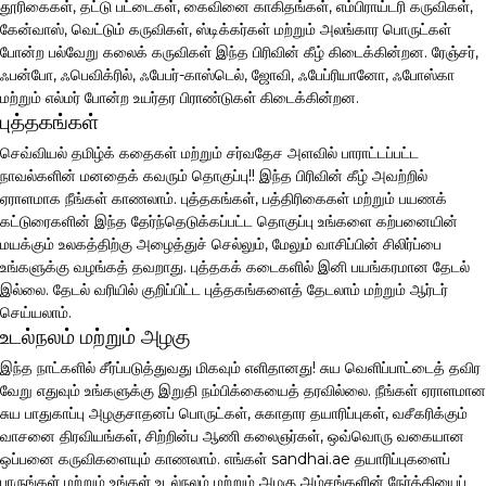
தூரிகைகள், தட்டு பட்டைகள், கைவினை காகிதங்கள், எம்பிராய்டரி கருவிகள்,
கேன்வாஸ், வெட்டும் கருவிகள், ஸ்டிக்கர்கள் மற்றும் அலங்கார பொருட்கள்
போன்ற பல்வேறு கலைக் கருவிகள் இந்த பிரிவின் கீழ் கிடைக்கின்றன. ரேஞ்சர்,
ஃபன்போ, ஃபெவிக்ரில், ஃபேபர்-காஸ்டெல், ஜோவி, ஃபேப்ரியானோ, ஃபோஸ்கா
மற்றும் எல்மர் போன்ற உயர்தர பிராண்டுகள் கிடைக்கின்றன.
புத்தகங்கள்
செவ்வியல் தமிழ்க் கதைகள் மற்றும் சர்வதேச அளவில் பாராட்டப்பட்ட
நாவல்களின் மனதைக் கவரும் தொகுப்பு!! இந்த பிரிவின் கீழ் அவற்றில்
ஏராளமாக நீங்கள் காணலாம். புத்தகங்கள், பத்திரிகைகள் மற்றும் பயணக்
கட்டுரைகளின் இந்த தேர்ந்தெடுக்கப்பட்ட தொகுப்பு உங்களை கற்பனையின்
மயக்கும் உலகத்திற்கு அழைத்துச் செல்லும், மேலும் வாசிப்பின் சிலிர்ப்பை
உங்களுக்கு வழங்கத் தவறாது. புத்தகக் கடைகளில் இனி பயங்கரமான தேடல்
இல்லை. தேடல் வரியில் குறிப்பிட்ட புத்தகங்களைத் தேடலாம் மற்றும் ஆர்டர்
செய்யலாம்.
உடல்நலம் மற்றும் அழகு
இந்த நாட்களில் சீர்ப்படுத்துவது மிகவும் எளிதானது! சுய வெளிப்பாட்டைத் தவிர
வேறு எதுவும் உங்களுக்கு இறுதி நம்பிக்கையைத் தரவில்லை. நீங்கள் ஏராளமான
சுய பாதுகாப்பு அழகுசாதனப் பொருட்கள், சுகாதார தயாரிப்புகள், வசீகரிக்கும்
வாசனை திரவியங்கள், சிற்றின்ப ஆணி கலைஞர்கள், ஒவ்வொரு வகையான
ஒப்பனை கருவிகளையும் காணலாம். எங்கள் sandhai.ae தயாரிப்புகளைப்
பாருங்கள் மற்றும் உங்கள் உடல்நலம் மற்றும் அழகு அம்சங்களின் நேர்த்தியைப்