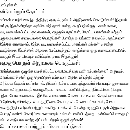
பரப்புங்கள்.
வீடு மற்றும் தோட்டம்
உங்கள் வாழ்க்கை இடத்திற்கு ஒரு அழகியல் அதிர்வைக் கொடுங்கள்! இதயம்
எங்கு இருக்கிறதோ அங்கே வீடுதான் என்று கூறப்படுகிறது!. சுவர் கலை,
வடிவமைக்கப்பட்ட குவளைகள், எழுதுபொருட்கள், தோட்ட பாகங்கள் மற்றும்
புதுமையான சமையலறை பொருட்கள் போன்ற அலங்கார கலைப்பொருட்களை
இங்கே காணலாம். இந்த வடிவமைக்கப்பட்ட பாகங்கள் உங்கள் சொந்த
வாழ்க்கை இடத்தின் அழகை மேம்படுத்தும். வாழ்க்கை ஒரு கலையாகிவிடும்,
வாழும் இடம் மிகவும் உயிர்ப்புள்ளதாக இருக்கும்!
எழுதுபொருள் அலுவலக பொருட்கள்
நேர்த்தியாக ஒழுங்கமைக்கப்பட்ட பணியிடத்தை யார் நம்பவில்லை? அதுவும்,
அலங்காரத்தின் ஒரு தொடுதல் உங்களை அதிக உற்பத்தி மற்றும்
அர்ப்பணிப்புடன் மாற்றினால், நீங்கள் நிச்சயமாக புத்துணர்ச்சியையும் குறைவான
கவனச்சிதறலையும் உணருவீர்கள்! உங்கள் பணியிடத்தை நிர்வகிக்க நிறைய
புதிய யோசனைகளை இங்கே காணலாம். மேசை பாகங்கள், வேடிக்கையான
பிரேம்கள், விளக்குகள், பத்திரிகை கோப்புகள், மேசை பட்டைகள், பேனா
வைத்திருப்பவர்கள் மற்றும் காகித பாகங்கள் போன்ற எழுதுபொருள் அலுவலக
பொருட்களின் சேகரிப்பை உலாவவும். உங்கள் பணியிடத்தை முன்னெப்போதையும்
விட வசதியாக மாற்ற திட்டமிட நேரம் ஒதுக்குங்கள்!
பொம்மைகள் மற்றும் விளையாட்டுகள்