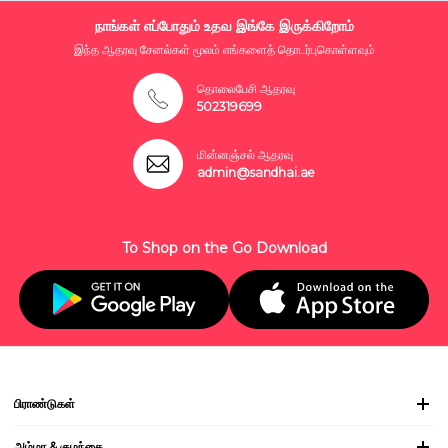
நாங்கள் எப்போதும் உதவ இங்கே இருக்கிறோம்
இந்த ஆதரவு சேனல்கள் மூலம் எங்களைத் தொடர்புகொள்ளவும்
தொலைபேசி ஆதரவு
502319699
மின்னஞ்சல் ஆதரவு
admin@sandhai.ae
To Shop on the Go Download
பிராண்டுகள்
அம்மா & குழந்தை