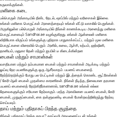
உருவாக்குங்கள்.
மளிகை கடை
பல்பொருள் அங்காடியில் நீண்ட தேடல், ஷாப்பிங் மற்றும் வரிசைகள் இல்லை.
உங்கள் மளிகை பொருட்கள் அனைத்தையும் உங்கள் வீட்டு வாசலில் பெறுங்கள்.
அருகிலுள்ள பல்பொருள் அங்காடியில் நீங்கள் காணக்கூடிய அனைத்து மளிகை
பொருட்களையும் Sandhai.ae வழங்குகிறது. எங்கள் ஆன்லைன் மளிகை
விநியோக விருப்பம் உங்களுக்கு புதிதாக பாதுகாக்கப்பட்ட மற்றும் மூல மளிகை
பொருட்களை விரைவில் பெறும். அனில், சுவை, ஆச்சி, உத்யம், ஹர்ஷினி,
தானியம், மனுகா தேன் மற்றும் ஐபபிள் டீ கிடைக்கின்றன
பைகள் மற்றும் சாமான்கள்
வசதியான மற்றும் நம்பகமான பைகள் மற்றும் சாமான்கள் அடிக்கடி மற்றும்
ஓய்வு நேர பயணிகளுக்கு ஒரு ஆசீர்வாதம். பயணப் பைகளைத்
தேர்ந்தெடுக்கும் போது பல பெட்டிகள் மற்றும் இடத்தைக் கொண்ட சூட்கேஸ்கள்
/ கேரி-ஆன் பைகள் முதன்மை காரணிகள். நீங்கள் நீடித்த, நிலையான தரமான
பயணப் பைகளைத் தேடுகிறீர்களானால், sandhai.ae உங்கள் எல்லா
தேவைகளுக்கும் சரியான தேர்வாகும். பரந்த அளவிலான பயணப் பைகள், கேரி
பைகள், முதுகுப்பைகள், கை தள்ளுவண்டி பைகள் போன்றவற்றிலிருந்து தேர்வு
செய்யவும்.
தாய் மற்றும் புதிதாகப் பிறந்த குழந்தை
நீங்கள் புதிதாகப் பிறந்த தாயா? தாய்வழி அரவணைப்புடன் உங்கள்