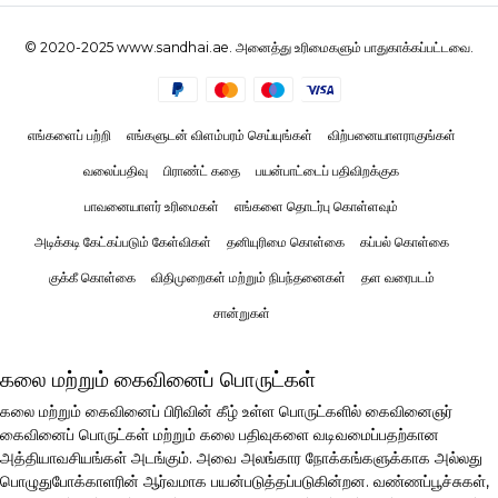
© 2020-2025 www.sandhai.ae. அனைத்து உரிமைகளும் பாதுகாக்கப்பட்டவை.
எங்களைப் பற்றி
எங்களுடன் விளம்பரம் செய்யுங்கள்
விற்பனையாளராகுங்கள்
வலைப்பதிவு
பிராண்ட் கதை
பயன்பாட்டைப் பதிவிறக்குக
பாவனையாளர் உரிமைகள்
எங்களை தொடர்பு கொள்ளவும்
அடிக்கடி கேட்கப்படும் கேள்விகள்
தனியுரிமை கொள்கை
கப்பல் கொள்கை
குக்கீ கொள்கை
விதிமுறைகள் மற்றும் நிபந்தனைகள்
தள வரைபடம்
சான்றுகள்
கலை மற்றும் கைவினைப் பொருட்கள்
கலை மற்றும் கைவினைப் பிரிவின் கீழ் உள்ள பொருட்களில் கைவினைஞர்
கைவினைப் பொருட்கள் மற்றும் கலை பதிவுகளை வடிவமைப்பதற்கான
அத்தியாவசியங்கள் அடங்கும். அவை அலங்கார நோக்கங்களுக்காக அல்லது
பொழுதுபோக்காளரின் ஆர்வமாக பயன்படுத்தப்படுகின்றன. வண்ணப்பூச்சுகள்,