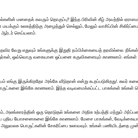
ல்களின் மனதைக் கவரும் தொகுப்பு!! இந்த பிரிவின் கீழ் அவற்றில் ஏராளம
மயக்கும் உலகத்திற்கு அழைத்துச் செல்லும், மேலும் வாசிப்பின் சிலிர்
 ஆர்டர் செய்யலாம்.
த் தவிர வேறு எதுவும் உங்களுக்கு இறுதி நம்பிக்கையைத் தரவில்லை. நீங்
ஞர்கள், ஒவ்வொரு வகையான ஒப்பனை கருவிகளையும் காணலாம். எங்கள் sand
ம் எங்கு இருக்கிறதோ அங்கே வீடுதான் என்று கூறப்படுகிறது!. சுவர் க
ட்களை இங்கே காணலாம். இந்த வடிவமைக்கப்பட்ட பாகங்கள் உங்கள் சொ
, அலங்காரத்தின் ஒரு தொடுதல் உங்களை அதிக உற்பத்தி மற்றும் அர்ப்பணி
ைய புதிய யோசனைகளை இங்கே காணலாம். மேசை பாகங்கள், வேடிக்கையான ப
் அலுவலக பொருட்களின் சேகரிப்பை உலாவவும். உங்கள் பணியிடத்தை முன்