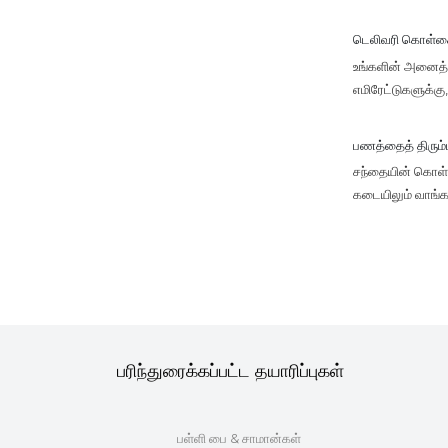
டெலிவரி கொள்
உங்களின் அனைத்து
எமிரேட்டுகளுக்க
பணத்தைத் திரும
சந்தையின் கொள்கை
கடையிலும் வாங்க
பரிந்துரைக்கப்பட்ட தயாரிப்புகள்
ள்
பள்ளி பை & சாமான்கள்