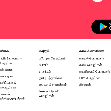
மளிகை
கூடுதல்
கலை & கைவினை
தேநீர் தேவையான
ஃபேஷன் பொருட்கள்
தையல் பொருட்கள்
பொருட்கள்
வானம்
கலை பொருட்கள்
உலர் உணவு
நாகரிகம்
கைவினைப் பொருட்கள்
சுவை தூள்
தமிழ் புத்தகங்கள்
DIY பொருட்கள்
இனிப்புகள் &
பைகள் & சாமான்கள்
கித்தான்
சுவையூட்டிகள்
செல்லப்பிராணி
சமையல்
பொருட்கள்
அத்தியாவசியங்கள்