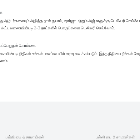
கை
 ஆர்டர்களையும் அடுத்த நாள் துபாய், ஷார்ஜா மற்றும் அஜ்மானுக்கு டெலிவரி செய்வோம
ு, அட்டவணையின்படி 2-3 நாட்களில் பொருட்களை டெலிவரி செய்வோம்.
்பப்பெறுதல் கொள்கை
யின்படி நிதிகள் உங்கள் பணப்பையில் வரவு வைக்கப்படும். இந்த நிதியை நீங்கள் வேற
லாம்.
பள்ளி பை & சாமான்கள்
பள்ளி பை & சாமான்கள்