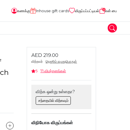
0
கணக்கு
Inhouse gift cards
விருப்பப்பட்டியல்
என் பை
AED 219.00
f
விற்றவர்
நெஜூம் எழுதுபொருள்
nch
5
71 விமர்சனங்கள்
விற்க ஒன்று உள்ளதா?
சந்தையில் விற்கவும்
விநியோக விருப்பங்கள்