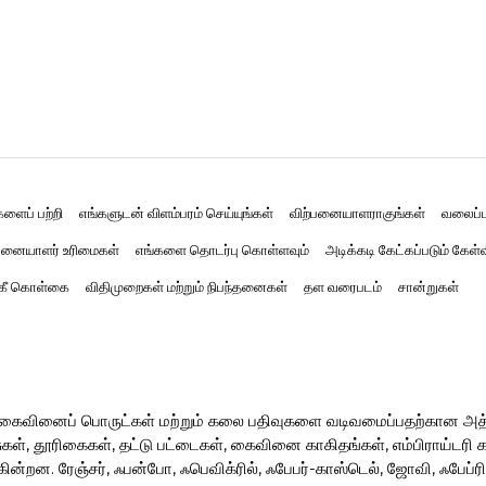
களைப் பற்றி
எங்களுடன் விளம்பரம் செய்யுங்கள்
விற்பனையாளராகுங்கள்
வலைப்ப
னையாளர் உரிமைகள்
எங்களை தொடர்பு கொள்ளவும்
அடிக்கடி கேட்கப்படும் கேள்
்கீ கொள்கை
விதிமுறைகள் மற்றும் நிபந்தனைகள்
தள வரைபடம்
சான்றுகள்
ர் கைவினைப் பொருட்கள் மற்றும் கலை பதிவுகளை வடிவமைப்பதற்கான அ
, தூரிகைகள், தட்டு பட்டைகள், கைவினை காகிதங்கள், எம்பிராய்டரி கருவ
ின்றன. ரேஞ்சர், ஃபன்போ, ஃபெவிக்ரில், ஃபேபர்-காஸ்டெல், ஜோவி, ஃபேப்