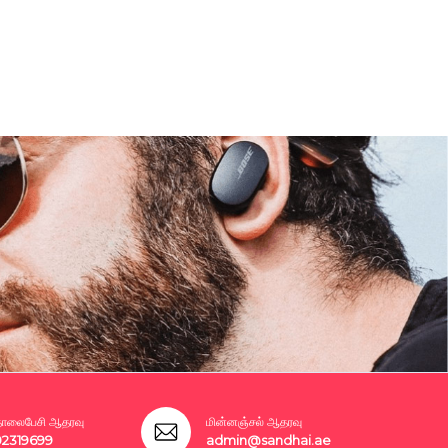
லைபேசி ஆதரவு
மின்னஞ்சல் ஆதரவு
02319699
admin@sandhai.ae