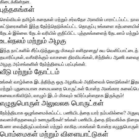
கிடைக்கின்றன.
புத்தகங்கள்
செவ்வியல் தமிழ்க் கதைகள் மற்றும் சர்வதேச அளவில் பாராட்டப்பட்ட நாவ
கட்டுரைகளின் இந்த தேர்ந்தெடுக்கப்பட்ட தொகுப்பு உங்களை கற்பனையின் 
தேடல் இல்லை. தேடல் வரியில் குறிப்பிட்ட புத்தகங்களைத் தேடலாம் மற்றும்
உடல்நலம் மற்றும் அழகு
இந்த நாட்களில் சீர்ப்படுத்துவது மிகவும் எளிதானது! சுய வெளிப்பாட்டை
தயாரிப்புகள், வசீகரிக்கும் வாசனை திரவியங்கள், சிற்றின்ப ஆணி கலை
அழகு அம்சங்களின் நேர்த்தியைப் பரப்புங்கள்.
வீடு மற்றும் தோட்டம்
உங்கள் வாழ்க்கை இடத்திற்கு ஒரு அழகியல் அதிர்வைக் கொடுங்கள்! இதய
மற்றும் புதுமையான சமையலறை பொருட்கள் போன்ற அலங்கார கலைப்பொரு
கலையாகிவிடும், வாழும் இடம் மிகவும் உயிர்ப்புள்ளதாக இருக்கும்!
எழுதுபொருள் அலுவலக பொருட்கள்
நேர்த்தியாக ஒழுங்கமைக்கப்பட்ட பணியிடத்தை யார் நம்பவில்லை? அதுவும்
கவனச்சிதறலையும் உணருவீர்கள்! உங்கள் பணியிடத்தை நிர்வகிக்க நிற
பேனா வைத்திருப்பவர்கள் மற்றும் காகித பாகங்கள் போன்ற எழுதுபொருள
பொம்மைகள் மற்றும் விளையாட்டுகள்