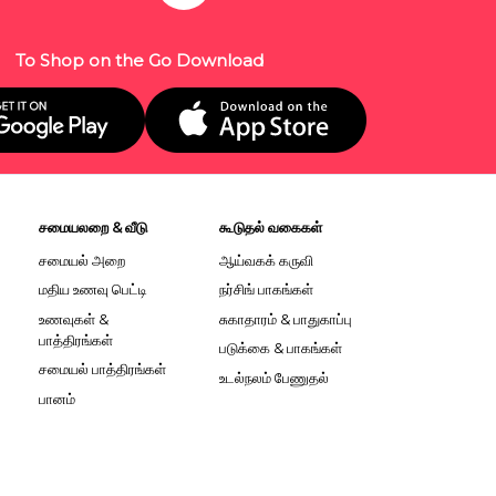
To Shop on the Go Download
சமையலறை & வீடு
கூடுதல் வகைகள்
சமையல் அறை
ஆய்வகக் கருவி
மதிய உணவு பெட்டி
நர்சிங் பாகங்கள்
உணவுகள் &
சுகாதாரம் & பாதுகாப்பு
பாத்திரங்கள்
படுக்கை & பாகங்கள்
சமையல் பாத்திரங்கள்
உடல்நலம் பேணுதல்
பானம்