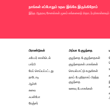
நாங்கள் எப்போதும் உதவ இங்கே இருக்கிறோம்
இந்த ஆதரவு சேனல்கள் மூலம் எங்களைத் தொடர்புகொள்ளவும்
பிராண்டுகள்
அம்மா & குழந்தை
ஃபேபர் காஸ்டெல்
குழந்தை & குழந்தைகள்
பார்பி
குழந்தைகள் பாகங்கள்
மேப் செய்யப்பட்டது
செயல்பாட்டு கருவிகள்
நாடோடி
தாய் & புதிதாகப் பிறந்த
குழந்தை
ஆச்சி
உணவு & பாகங்கள்
சுவை
ஃபன்போ
ரேஞ்சர்