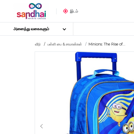
இடம்
அனைத்து வகைகளும்
வீடு
பள்ளி பை & சாமான்கள்
Minions: The Rise of...
மிகவும் பிரபலமான
கைவினைப் பொருட்கள்
தையல் பொருட்கள்
கலை பொருட்கள்
DIY பொருட்கள்
கலை & கைவினைக் கருவிகள்
ஸ்டிக்கர் போஸ்டர்
புதிர்