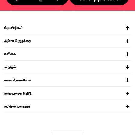
பிராண்டுகள்
அம்மா & குழந்தை
மளிகை
கூடுதல்
கலை & கைவினை
சமையலறை & வீடு
கூடுதல் வகைகள்