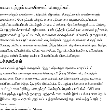
கலை மற்றும் கைவினைப் பொருட்கள்
கலை மற்றும் கைவினைப் பிரிவின் கீழ் உள்ள பொருட்களில் கைவினைஞர்
கைவினைப் பொருட்கள் மற்றும் கலை பதிவுகளை வடிவமைப்பதற்கான
அத்தியாவசியங்கள் அடங்கும். அவை அலங்கார நோக்கங்களுக்காக அல்லது
பொழுதுபோக்காளரின் ஆர்வமாக பயன்படுத்தப்படுகின்றன. வண்ணப்பூச்சுகள்,
தூரிகைகள், தட்டு பட்டைகள், கைவினை காகிதங்கள், எம்பிராய்டரி கருவிகள்,
கேன்வாஸ், வெட்டும் கருவிகள், ஸ்டிக்கர்கள் மற்றும் அலங்கார பொருட்கள்
போன்ற பல்வேறு கலைக் கருவிகள் இந்த பிரிவின் கீழ் கிடைக்கின்றன. ரேஞ்சர்,
ஃபன்போ, ஃபெவிக்ரில், ஃபேபர்-காஸ்டெல், ஜோவி, ஃபேப்ரியானோ, ஃபோஸ்கா
மற்றும் எல்மர் போன்ற உயர்தர பிராண்டுகள் கிடைக்கின்றன.
புத்தகங்கள்
செவ்வியல் தமிழ்க் கதைகள் மற்றும் சர்வதேச அளவில் பாராட்டப்பட்ட
நாவல்களின் மனதைக் கவரும் தொகுப்பு!! இந்த பிரிவின் கீழ் அவற்றில்
ஏராளமாக நீங்கள் காணலாம். புத்தகங்கள், பத்திரிகைகள் மற்றும் பயணக்
கட்டுரைகளின் இந்த தேர்ந்தெடுக்கப்பட்ட தொகுப்பு உங்களை கற்பனையின்
மயக்கும் உலகத்திற்கு அழைத்துச் செல்லும், மேலும் வாசிப்பின் சிலிர்ப்பை
உங்களுக்கு வழங்கத் தவறாது. புத்தகக் கடைகளில் இனி பயங்கரமான தேடல்
இல்லை. தேடல் வரியில் குறிப்பிட்ட புத்தகங்களைத் தேடலாம் மற்றும் ஆர்டர்
செய்யலாம்.
உடல்நலம் மற்றும் அழகு