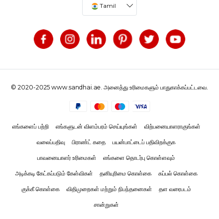
Tamil
© 2020-2025 www.sandhai.ae. அனைத்து உரிமைகளும் பாதுகாக்கப்பட்டவை.
எங்களைப் பற்றி
எங்களுடன் விளம்பரம் செய்யுங்கள்
விற்பனையாளராகுங்கள்
வலைப்பதிவு
பிராண்ட் கதை
பயன்பாட்டைப் பதிவிறக்குக
பாவனையாளர் உரிமைகள்
எங்களை தொடர்பு கொள்ளவும்
அடிக்கடி கேட்கப்படும் கேள்விகள்
தனியுரிமை கொள்கை
கப்பல் கொள்கை
குக்கீ கொள்கை
விதிமுறைகள் மற்றும் நிபந்தனைகள்
தள வரைபடம்
சான்றுகள்