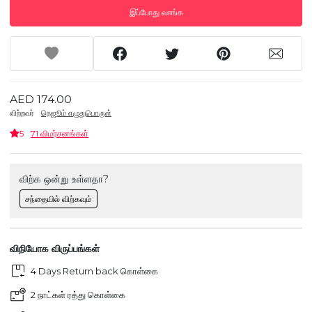
இப்போது வாங்க
AED 174.00
விற்றவர்
நெஜூம் எழுதுபொருள்
5
71 விமர்சனங்கள்
விற்க ஒன்று உள்ளதா?
சந்தையில் விற்கவும்
விநியோக விருப்பங்கள்
4 Days Return back கொள்கை
2 நாட்கள் ரத்து கொள்கை