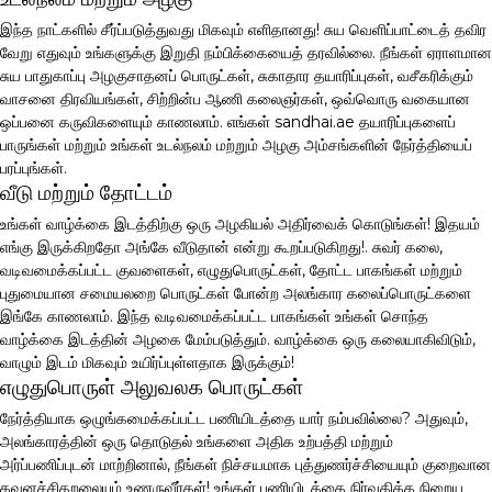
இந்த நாட்களில் சீர்ப்படுத்துவது மிகவும் எளிதானது! சுய வெளிப்பாட்டைத் தவிர
வேறு எதுவும் உங்களுக்கு இறுதி நம்பிக்கையைத் தரவில்லை. நீங்கள் ஏராளமான
சுய பாதுகாப்பு அழகுசாதனப் பொருட்கள், சுகாதார தயாரிப்புகள், வசீகரிக்கும்
வாசனை திரவியங்கள், சிற்றின்ப ஆணி கலைஞர்கள், ஒவ்வொரு வகையான
ஒப்பனை கருவிகளையும் காணலாம். எங்கள் sandhai.ae தயாரிப்புகளைப்
பாருங்கள் மற்றும் உங்கள் உடல்நலம் மற்றும் அழகு அம்சங்களின் நேர்த்தியைப்
பரப்புங்கள்.
வீடு மற்றும் தோட்டம்
உங்கள் வாழ்க்கை இடத்திற்கு ஒரு அழகியல் அதிர்வைக் கொடுங்கள்! இதயம்
எங்கு இருக்கிறதோ அங்கே வீடுதான் என்று கூறப்படுகிறது!. சுவர் கலை,
வடிவமைக்கப்பட்ட குவளைகள், எழுதுபொருட்கள், தோட்ட பாகங்கள் மற்றும்
புதுமையான சமையலறை பொருட்கள் போன்ற அலங்கார கலைப்பொருட்களை
இங்கே காணலாம். இந்த வடிவமைக்கப்பட்ட பாகங்கள் உங்கள் சொந்த
வாழ்க்கை இடத்தின் அழகை மேம்படுத்தும். வாழ்க்கை ஒரு கலையாகிவிடும்,
வாழும் இடம் மிகவும் உயிர்ப்புள்ளதாக இருக்கும்!
எழுதுபொருள் அலுவலக பொருட்கள்
நேர்த்தியாக ஒழுங்கமைக்கப்பட்ட பணியிடத்தை யார் நம்பவில்லை? அதுவும்,
அலங்காரத்தின் ஒரு தொடுதல் உங்களை அதிக உற்பத்தி மற்றும்
அர்ப்பணிப்புடன் மாற்றினால், நீங்கள் நிச்சயமாக புத்துணர்ச்சியையும் குறைவான
கவனச்சிதறலையும் உணருவீர்கள்! உங்கள் பணியிடத்தை நிர்வகிக்க நிறைய