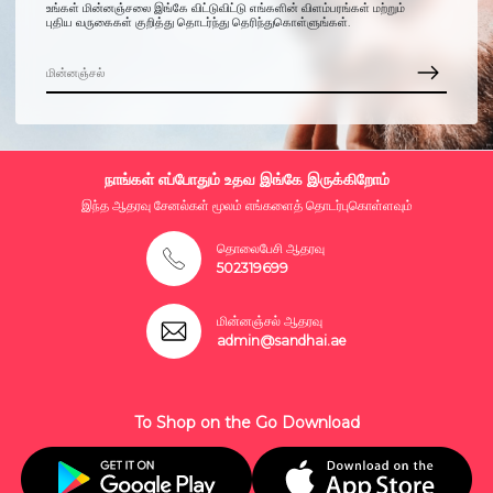
உங்கள் மின்னஞ்சலை இங்கே விட்டுவிட்டு எங்களின் விளம்பரங்கள் மற்றும்
புதிய வருகைகள் குறித்து தொடர்ந்து தெரிந்துகொள்ளுங்கள்.
நாங்கள் எப்போதும் உதவ இங்கே இருக்கிறோம்
இந்த ஆதரவு சேனல்கள் மூலம் எங்களைத் தொடர்புகொள்ளவும்
தொலைபேசி ஆதரவு
502319699
மின்னஞ்சல் ஆதரவு
admin@sandhai.ae
To Shop on the Go Download