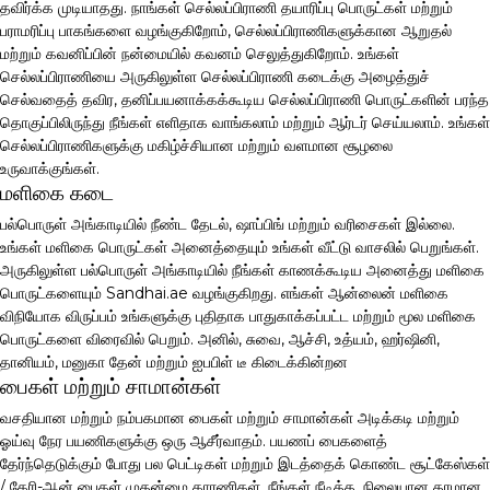
தவிர்க்க முடியாதது. நாங்கள் செல்லப்பிராணி தயாரிப்பு பொருட்கள் மற்றும்
பராமரிப்பு பாகங்களை வழங்குகிறோம், செல்லப்பிராணிகளுக்கான ஆறுதல்
மற்றும் கவனிப்பின் நன்மையில் கவனம் செலுத்துகிறோம். உங்கள்
செல்லப்பிராணியை அருகிலுள்ள செல்லப்பிராணி கடைக்கு அழைத்துச்
செல்வதைத் தவிர, தனிப்பயனாக்கக்கூடிய செல்லப்பிராணி பொருட்களின் பரந்த
தொகுப்பிலிருந்து நீங்கள் எளிதாக வாங்கலாம் மற்றும் ஆர்டர் செய்யலாம். உங்கள்
செல்லப்பிராணிகளுக்கு மகிழ்ச்சியான மற்றும் வளமான சூழலை
உருவாக்குங்கள்.
மளிகை கடை
பல்பொருள் அங்காடியில் நீண்ட தேடல், ஷாப்பிங் மற்றும் வரிசைகள் இல்லை.
உங்கள் மளிகை பொருட்கள் அனைத்தையும் உங்கள் வீட்டு வாசலில் பெறுங்கள்.
அருகிலுள்ள பல்பொருள் அங்காடியில் நீங்கள் காணக்கூடிய அனைத்து மளிகை
பொருட்களையும் Sandhai.ae வழங்குகிறது. எங்கள் ஆன்லைன் மளிகை
விநியோக விருப்பம் உங்களுக்கு புதிதாக பாதுகாக்கப்பட்ட மற்றும் மூல மளிகை
பொருட்களை விரைவில் பெறும். அனில், சுவை, ஆச்சி, உத்யம், ஹர்ஷினி,
தானியம், மனுகா தேன் மற்றும் ஐபபிள் டீ கிடைக்கின்றன
பைகள் மற்றும் சாமான்கள்
வசதியான மற்றும் நம்பகமான பைகள் மற்றும் சாமான்கள் அடிக்கடி மற்றும்
ஓய்வு நேர பயணிகளுக்கு ஒரு ஆசீர்வாதம். பயணப் பைகளைத்
தேர்ந்தெடுக்கும் போது பல பெட்டிகள் மற்றும் இடத்தைக் கொண்ட சூட்கேஸ்கள்
/ கேரி-ஆன் பைகள் முதன்மை காரணிகள். நீங்கள் நீடித்த, நிலையான தரமான