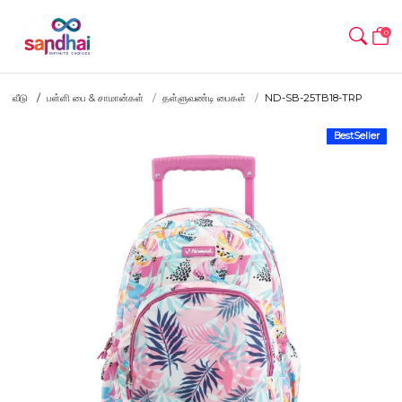
0
வீடு
பள்ளி பை & சாமான்கள்
தள்ளுவண்டி பைகள்
ND-SB-25TB18-TRP
BestSeller