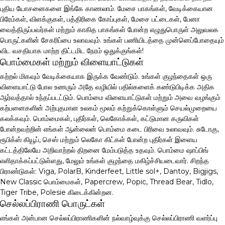
புதிய யோசனைகளை இங்கே காணலாம். மேசை பாகங்கள், வேடிக்கையான
பிரேம்கள், விளக்குகள், பத்திரிகை கோப்புகள், மேசை பட்டைகள், பேனா
வைத்திருப்பவர்கள் மற்றும் காகித பாகங்கள் போன்ற எழுதுபொருள் அலுவலக
பொருட்களின் சேகரிப்பை உலாவவும். உங்கள் பணியிடத்தை முன்னெப்போதையும்
விட வசதியாக மாற்ற திட்டமிட நேரம் ஒதுக்குங்கள்!
பொம்மைகள் மற்றும் விளையாட்டுகள்
கற்றல் மிகவும் வேடிக்கையாக இருக்க வேண்டும். உங்கள் குழந்தைகள் ஒரு
விளையாட்டு போல உணரும் அதே வழியில் பதில்களைக் கண்டுபிடிக்க அதிக
ஆர்வத்தால் உந்தப்படட்டும். பொம்மை விளையாட்டுகள் மற்றும் அவை வழங்கும்
கற்பனைகளின் அற்புதமான உலகம் மூலம் கற்றுக்கொள்ளும் செயல்முறையை
கலக்கவும். பொம்மைகள், புதிர்கள், லெகோக்கள், கட்டுமான கருவிகள்
போன்றவற்றின் எங்கள் ஆன்லைன் பொம்மை கடை பிரிவை உலாவவும். சுடோகு,
ரூபிக்ஸ் கியூப், செஸ் மற்றும் லெகோ கிட்கள் போன்ற புதிர்கள் இளைய
கட்டத்திலேயே அறிவாற்றல் திறனை மேம்படுத்த உதவும். பொம்மை ஷாப்பிங்
எளிதாக்கப்பட்டுள்ளது, மேலும் உங்கள் குழந்தை மகிழ்ச்சியடைவார். சிறந்த
பிராண்டுகள்: Viga, PolarB, Kinderfeet, Little sol+, Dantoy, Bigjigs,
New Classic பொம்மைகள், Papercrew, Popic, Thread Bear, Tidlo,
Tiger Tribe, Polesie கிடைக்கின்றன.
செல்லப்பிராணி பொருட்கள்
எங்கள் அன்பான செல்லப்பிராணிகளின் நல்வாழ்வுக்கு செல்லப்பிராணி வளர்ப்பு