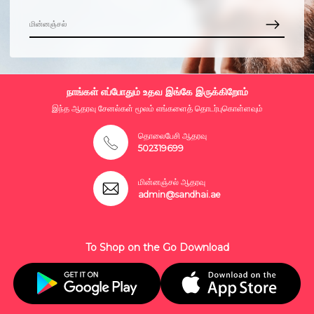
நாங்கள் எப்போதும் உதவ இங்கே இருக்கிறோம்
இந்த ஆதரவு சேனல்கள் மூலம் எங்களைத் தொடர்புகொள்ளவும்
தொலைபேசி ஆதரவு
502319699
மின்னஞ்சல் ஆதரவு
admin@sandhai.ae
To Shop on the Go Download