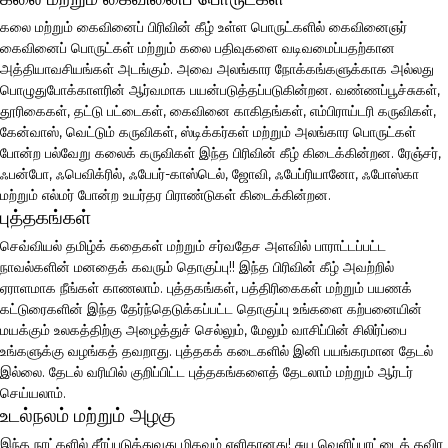
கலை மற்றும் கைவினைப் பிரிவின் கீழ் உள்ள பொருட்களில் கைவினைஞர்
கைவினைப் பொருட்கள் மற்றும் கலை பதிவுகளை வடிவமைப்பதற்கான
அத்தியாவசியங்கள் அடங்கும். அவை அலங்கார நோக்கங்களுக்காக அல்லது
பொழுதுபோக்காளரின் ஆர்வமாக பயன்படுத்தப்படுகின்றன. வண்ணப்பூச்சுகள்,
தூரிகைகள், தட்டு பட்டைகள், கைவினை காகிதங்கள், எம்பிராய்டரி கருவிகள்,
கேன்வாஸ், வெட்டும் கருவிகள், ஸ்டிக்கர்கள் மற்றும் அலங்கார பொருட்கள்
போன்ற பல்வேறு கலைக் கருவிகள் இந்த பிரிவின் கீழ் கிடைக்கின்றன. ரேஞ்சர்,
ஃபன்போ, ஃபெவிக்ரில், ஃபேபர்-காஸ்டெல், ஜோவி, ஃபேப்ரியானோ, ஃபோஸ்கா
மற்றும் எல்மர் போன்ற உயர்தர பிராண்டுகள் கிடைக்கின்றன.
புத்தகங்கள்
செவ்வியல் தமிழ்க் கதைகள் மற்றும் சர்வதேச அளவில் பாராட்டப்பட்ட
நாவல்களின் மனதைக் கவரும் தொகுப்பு!! இந்த பிரிவின் கீழ் அவற்றில்
ஏராளமாக நீங்கள் காணலாம். புத்தகங்கள், பத்திரிகைகள் மற்றும் பயணக்
கட்டுரைகளின் இந்த தேர்ந்தெடுக்கப்பட்ட தொகுப்பு உங்களை கற்பனையின்
மயக்கும் உலகத்திற்கு அழைத்துச் செல்லும், மேலும் வாசிப்பின் சிலிர்ப்பை
உங்களுக்கு வழங்கத் தவறாது. புத்தகக் கடைகளில் இனி பயங்கரமான தேடல்
இல்லை. தேடல் வரியில் குறிப்பிட்ட புத்தகங்களைத் தேடலாம் மற்றும் ஆர்டர்
செய்யலாம்.
உடல்நலம் மற்றும் அழகு
இந்த நாட்களில் சீர்ப்படுத்துவது மிகவும் எளிதானது! சுய வெளிப்பாட்டைத் தவிர