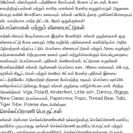
பிரேம்கள், விளக்குகள், பத்திரிகை கோப்புகள், மேசை பட்டைகள், பேனா
வைத்திருப்பவர்கள் மற்றும் காகித பாகங்கள் போன்ற எழுதுபொருள் அலுவலக
பொருட்களின் சேகரிப்பை உலாவவும். உங்கள் பணியிடத்தை முன்னெப்போதையும்
விட வசதியாக மாற்ற திட்டமிட நேரம் ஒதுக்குங்கள்!
பொம்மைகள் மற்றும் விளையாட்டுகள்
கற்றல் மிகவும் வேடிக்கையாக இருக்க வேண்டும். உங்கள் குழந்தைகள் ஒரு
விளையாட்டு போல உணரும் அதே வழியில் பதில்களைக் கண்டுபிடிக்க அதிக
ஆர்வத்தால் உந்தப்படட்டும். பொம்மை விளையாட்டுகள் மற்றும் அவை வழங்கும்
கற்பனைகளின் அற்புதமான உலகம் மூலம் கற்றுக்கொள்ளும் செயல்முறையை
கலக்கவும். பொம்மைகள், புதிர்கள், லெகோக்கள், கட்டுமான கருவிகள்
போன்றவற்றின் எங்கள் ஆன்லைன் பொம்மை கடை பிரிவை உலாவவும். சுடோகு,
ரூபிக்ஸ் கியூப், செஸ் மற்றும் லெகோ கிட்கள் போன்ற புதிர்கள் இளைய
கட்டத்திலேயே அறிவாற்றல் திறனை மேம்படுத்த உதவும். பொம்மை ஷாப்பிங்
எளிதாக்கப்பட்டுள்ளது, மேலும் உங்கள் குழந்தை மகிழ்ச்சியடைவார். சிறந்த
பிராண்டுகள்: Viga, PolarB, Kinderfeet, Little sol+, Dantoy, Bigjigs,
New Classic பொம்மைகள், Papercrew, Popic, Thread Bear, Tidlo,
Tiger Tribe, Polesie கிடைக்கின்றன.
செல்லப்பிராணி பொருட்கள்
எங்கள் அன்பான செல்லப்பிராணிகளின் நல்வாழ்வுக்கு செல்லப்பிராணி வளர்ப்பு
தவிர்க்க முடியாதது. நாங்கள் செல்லப்பிராணி தயாரிப்பு பொருட்கள் மற்றும்
பராமரிப்பு பாகங்களை வழங்குகிறோம், செல்லப்பிராணிகளுக்கான ஆறுதல்