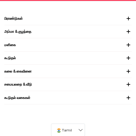
பிராண்டுகள்
அம்மா & குழந்தை
மளிகை
கூடுதல்
கலை & கைவினை
சமையலறை & வீடு
கூடுதல் வகைகள்
Tamil