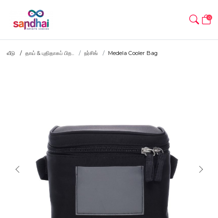
0
வீடு
தாய் & புதிதாகப் பிற...
நர்சிங்
Medela Cooler Bag