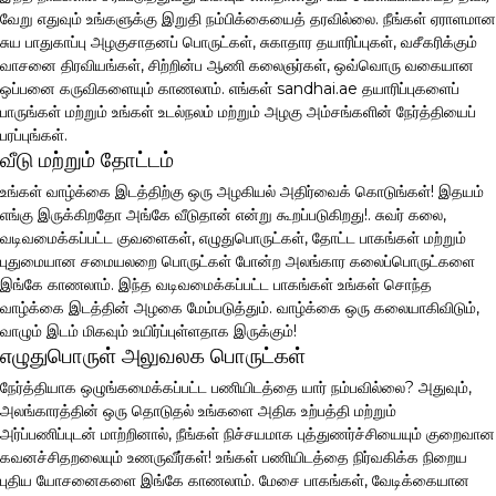
வேறு எதுவும் உங்களுக்கு இறுதி நம்பிக்கையைத் தரவில்லை. நீங்கள் ஏராளமான
சுய பாதுகாப்பு அழகுசாதனப் பொருட்கள், சுகாதார தயாரிப்புகள், வசீகரிக்கும்
வாசனை திரவியங்கள், சிற்றின்ப ஆணி கலைஞர்கள், ஒவ்வொரு வகையான
ஒப்பனை கருவிகளையும் காணலாம். எங்கள் sandhai.ae தயாரிப்புகளைப்
பாருங்கள் மற்றும் உங்கள் உடல்நலம் மற்றும் அழகு அம்சங்களின் நேர்த்தியைப்
பரப்புங்கள்.
வீடு மற்றும் தோட்டம்
உங்கள் வாழ்க்கை இடத்திற்கு ஒரு அழகியல் அதிர்வைக் கொடுங்கள்! இதயம்
எங்கு இருக்கிறதோ அங்கே வீடுதான் என்று கூறப்படுகிறது!. சுவர் கலை,
வடிவமைக்கப்பட்ட குவளைகள், எழுதுபொருட்கள், தோட்ட பாகங்கள் மற்றும்
புதுமையான சமையலறை பொருட்கள் போன்ற அலங்கார கலைப்பொருட்களை
இங்கே காணலாம். இந்த வடிவமைக்கப்பட்ட பாகங்கள் உங்கள் சொந்த
வாழ்க்கை இடத்தின் அழகை மேம்படுத்தும். வாழ்க்கை ஒரு கலையாகிவிடும்,
வாழும் இடம் மிகவும் உயிர்ப்புள்ளதாக இருக்கும்!
எழுதுபொருள் அலுவலக பொருட்கள்
நேர்த்தியாக ஒழுங்கமைக்கப்பட்ட பணியிடத்தை யார் நம்பவில்லை? அதுவும்,
அலங்காரத்தின் ஒரு தொடுதல் உங்களை அதிக உற்பத்தி மற்றும்
அர்ப்பணிப்புடன் மாற்றினால், நீங்கள் நிச்சயமாக புத்துணர்ச்சியையும் குறைவான
கவனச்சிதறலையும் உணருவீர்கள்! உங்கள் பணியிடத்தை நிர்வகிக்க நிறைய
புதிய யோசனைகளை இங்கே காணலாம். மேசை பாகங்கள், வேடிக்கையான