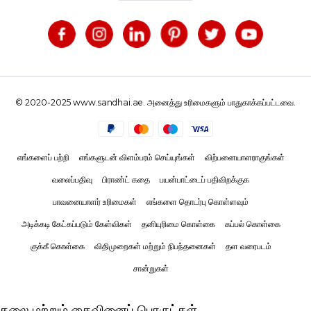
© 2020-2025 www.sandhai.ae. அனைத்து உரிமைகளும் பாதுகாக்கப்பட்டவை.
எங்களைப் பற்றி
எங்களுடன் விளம்பரம் செய்யுங்கள்
விற்பனையாளராகுங்கள்
வலைப்பதிவு
பிராண்ட் கதை
பயன்பாட்டைப் பதிவிறக்குக
பாவனையாளர் உரிமைகள்
எங்களை தொடர்பு கொள்ளவும்
அடிக்கடி கேட்கப்படும் கேள்விகள்
தனியுரிமை கொள்கை
கப்பல் கொள்கை
குக்கீ கொள்கை
விதிமுறைகள் மற்றும் நிபந்தனைகள்
தள வரைபடம்
சான்றுகள்
கலை மற்றும் கைவினைப் பொருட்கள்