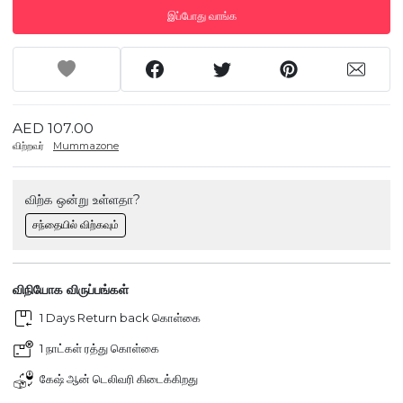
இப்போது வாங்க
AED 107.00
விற்றவர்
Mummazone
விற்க ஒன்று உள்ளதா?
சந்தையில் விற்கவும்
விநியோக விருப்பங்கள்
1 Days Return back கொள்கை
1 நாட்கள் ரத்து கொள்கை
கேஷ் ஆன் டெலிவரி கிடைக்கிறது