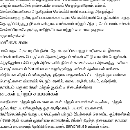
மற்றும் கவனிப்பின் நன்மையில் கவனம் செலுத்துகிறோம். உங்கள்
செல்லப்பிராணியை அருகிலுள்ள செல்லப்பிராணி கடைக்கு அழைத்துச்
செல்வதைத் தவிர, தனிப்பயனாக்கக்கூடிய செல்லப்பிராணி பொருட்களின் பரந்த
தொகுப்பிலிருந்து நீங்கள் எளிதாக வாங்கலாம் மற்றும் ஆர்டர் செய்யலாம். உங்கள்
செல்லப்பிராணிகளுக்கு மகிழ்ச்சியான மற்றும் வளமான சூழலை
உருவாக்குங்கள்.
மளிகை கடை
பல்பொருள் அங்காடியில் நீண்ட தேடல், ஷாப்பிங் மற்றும் வரிசைகள் இல்லை.
உங்கள் மளிகை பொருட்கள் அனைத்தையும் உங்கள் வீட்டு வாசலில் பெறுங்கள்.
அருகிலுள்ள பல்பொருள் அங்காடியில் நீங்கள் காணக்கூடிய அனைத்து மளிகை
பொருட்களையும் Sandhai.ae வழங்குகிறது. எங்கள் ஆன்லைன் மளிகை
விநியோக விருப்பம் உங்களுக்கு புதிதாக பாதுகாக்கப்பட்ட மற்றும் மூல மளிகை
பொருட்களை விரைவில் பெறும். அனில், சுவை, ஆச்சி, உத்யம், ஹர்ஷினி,
தானியம், மனுகா தேன் மற்றும் ஐபபிள் டீ கிடைக்கின்றன
பைகள் மற்றும் சாமான்கள்
வசதியான மற்றும் நம்பகமான பைகள் மற்றும் சாமான்கள் அடிக்கடி மற்றும்
ஓய்வு நேர பயணிகளுக்கு ஒரு ஆசீர்வாதம். பயணப் பைகளைத்
தேர்ந்தெடுக்கும் போது பல பெட்டிகள் மற்றும் இடத்தைக் கொண்ட சூட்கேஸ்கள்
/ கேரி-ஆன் பைகள் முதன்மை காரணிகள். நீங்கள் நீடித்த, நிலையான தரமான
பயணப் பைகளைத் தேடுகிறீர்களானால், sandhai.ae உங்கள் எல்லா