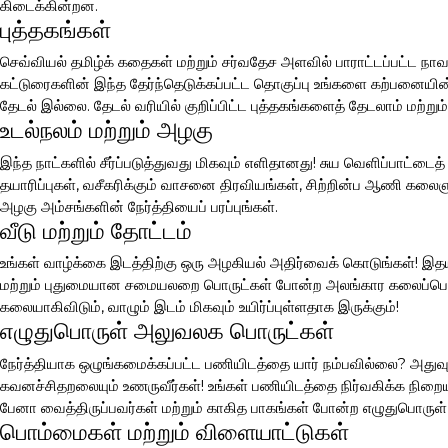
கிடைக்கின்றன.
புத்தகங்கள்
செவ்வியல் தமிழ்க் கதைகள் மற்றும் சர்வதேச அளவில் பாராட்டப்பட்ட நாவ
கட்டுரைகளின் இந்த தேர்ந்தெடுக்கப்பட்ட தொகுப்பு உங்களை கற்பனையின் 
தேடல் இல்லை. தேடல் வரியில் குறிப்பிட்ட புத்தகங்களைத் தேடலாம் மற்றும்
உடல்நலம் மற்றும் அழகு
இந்த நாட்களில் சீர்ப்படுத்துவது மிகவும் எளிதானது! சுய வெளிப்பாட்டை
தயாரிப்புகள், வசீகரிக்கும் வாசனை திரவியங்கள், சிற்றின்ப ஆணி கலை
அழகு அம்சங்களின் நேர்த்தியைப் பரப்புங்கள்.
வீடு மற்றும் தோட்டம்
உங்கள் வாழ்க்கை இடத்திற்கு ஒரு அழகியல் அதிர்வைக் கொடுங்கள்! இதய
மற்றும் புதுமையான சமையலறை பொருட்கள் போன்ற அலங்கார கலைப்பொரு
கலையாகிவிடும், வாழும் இடம் மிகவும் உயிர்ப்புள்ளதாக இருக்கும்!
எழுதுபொருள் அலுவலக பொருட்கள்
நேர்த்தியாக ஒழுங்கமைக்கப்பட்ட பணியிடத்தை யார் நம்பவில்லை? அதுவும்
கவனச்சிதறலையும் உணருவீர்கள்! உங்கள் பணியிடத்தை நிர்வகிக்க நிற
பேனா வைத்திருப்பவர்கள் மற்றும் காகித பாகங்கள் போன்ற எழுதுபொருள
பொம்மைகள் மற்றும் விளையாட்டுகள்