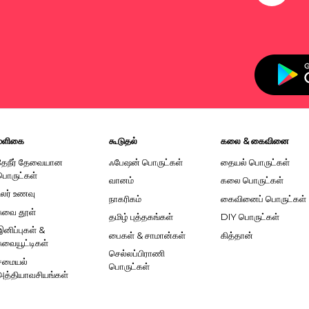
மளிகை
கூடுதல்
கலை & கைவினை
தேநீர் தேவையான
ஃபேஷன் பொருட்கள்
தையல் பொருட்கள்
பொருட்கள்
வானம்
கலை பொருட்கள்
உலர் உணவு
நாகரிகம்
கைவினைப் பொருட்கள்
சுவை தூள்
தமிழ் புத்தகங்கள்
DIY பொருட்கள்
இனிப்புகள் &
பைகள் & சாமான்கள்
கித்தான்
சுவையூட்டிகள்
செல்லப்பிராணி
சமையல்
பொருட்கள்
அத்தியாவசியங்கள்