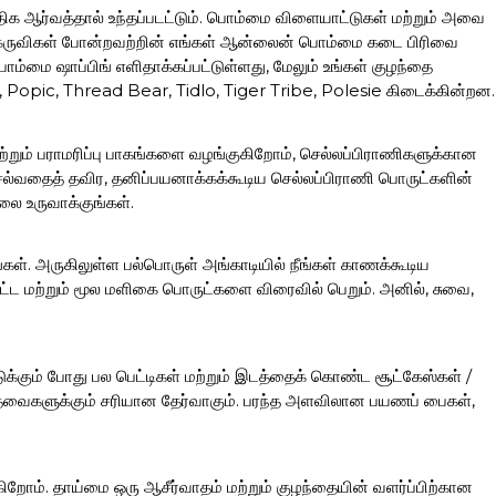
ிக ஆர்வத்தால் உந்தப்படட்டும். பொம்மை விளையாட்டுகள் மற்றும் அவை
ான கருவிகள் போன்றவற்றின் எங்கள் ஆன்லைன் பொம்மை கடை பிரிவை
ொம்மை ஷாப்பிங் எளிதாக்கப்பட்டுள்ளது, மேலும் உங்கள் குழந்தை
, Popic, Thread Bear, Tidlo, Tiger Tribe, Polesie கிடைக்கின்றன.
 மற்றும் பராமரிப்பு பாகங்களை வழங்குகிறோம், செல்லப்பிராணிகளுக்கான
ெல்வதைத் தவிர, தனிப்பயனாக்கக்கூடிய செல்லப்பிராணி பொருட்களின்
லை உருவாக்குங்கள்.
்கள். அருகிலுள்ள பல்பொருள் அங்காடியில் நீங்கள் காணக்கூடிய
்ட மற்றும் மூல மளிகை பொருட்களை விரைவில் பெறும். அனில், சுவை,
க்கும் போது பல பெட்டிகள் மற்றும் இடத்தைக் கொண்ட சூட்கேஸ்கள் /
தேவைகளுக்கும் சரியான தேர்வாகும். பரந்த அளவிலான பயணப் பைகள்,
ிறோம். தாய்மை ஒரு ஆசீர்வாதம் மற்றும் குழந்தையின் வளர்ப்பிற்கான