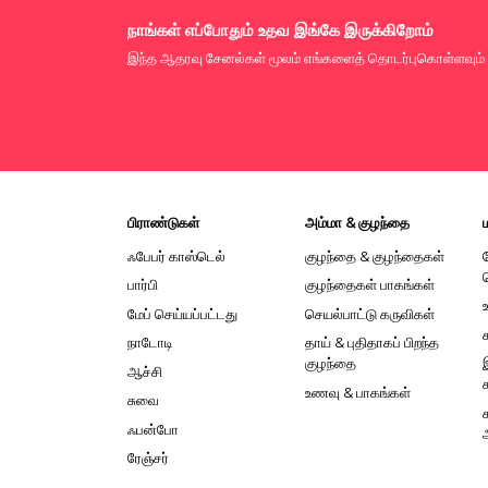
நாங்கள் எப்போதும் உதவ இங்கே இருக்கிறோம்
இந்த ஆதரவு சேனல்கள் மூலம் எங்களைத் தொடர்புகொள்ளவும்
பிராண்டுகள்
அம்மா & குழந்தை
ஃபேபர் காஸ்டெல்
குழந்தை & குழந்தைகள்
பார்பி
குழந்தைகள் பாகங்கள்
மேப் செய்யப்பட்டது
செயல்பாட்டு கருவிகள்
நாடோடி
தாய் & புதிதாகப் பிறந்த
குழந்தை
ஆச்சி
உணவு & பாகங்கள்
சுவை
ஃபன்போ
ரேஞ்சர்