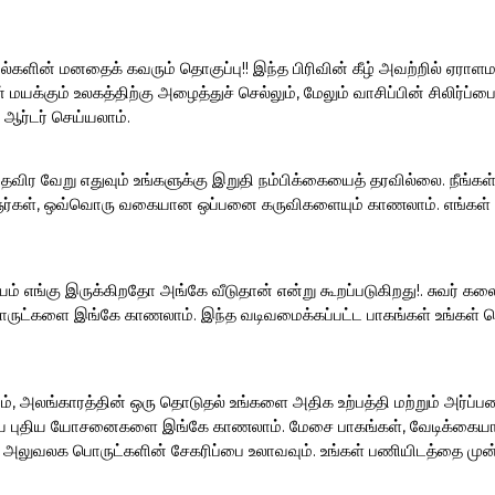
ல்களின் மனதைக் கவரும் தொகுப்பு!! இந்த பிரிவின் கீழ் அவற்றில் ஏராளம
மயக்கும் உலகத்திற்கு அழைத்துச் செல்லும், மேலும் வாசிப்பின் சிலிர்
 ஆர்டர் செய்யலாம்.
த் தவிர வேறு எதுவும் உங்களுக்கு இறுதி நம்பிக்கையைத் தரவில்லை. நீங்
ஞர்கள், ஒவ்வொரு வகையான ஒப்பனை கருவிகளையும் காணலாம். எங்கள் sand
ம் எங்கு இருக்கிறதோ அங்கே வீடுதான் என்று கூறப்படுகிறது!. சுவர் க
ட்களை இங்கே காணலாம். இந்த வடிவமைக்கப்பட்ட பாகங்கள் உங்கள் சொ
, அலங்காரத்தின் ஒரு தொடுதல் உங்களை அதிக உற்பத்தி மற்றும் அர்ப்பணி
ைய புதிய யோசனைகளை இங்கே காணலாம். மேசை பாகங்கள், வேடிக்கையான ப
் அலுவலக பொருட்களின் சேகரிப்பை உலாவவும். உங்கள் பணியிடத்தை முன்