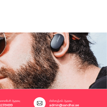
லைபேசி ஆதரவு
மின்னஞ்சல் ஆதரவு
02319699
admin@sandhai.ae