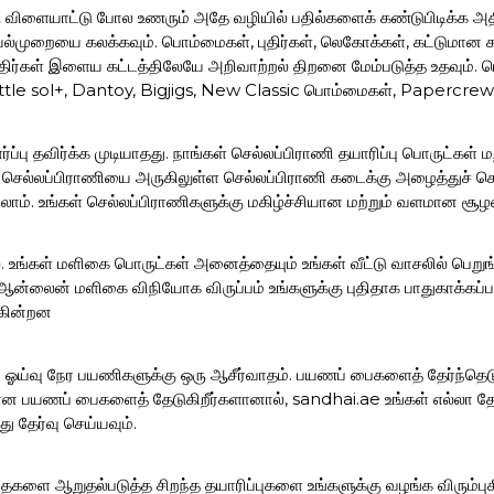
ரு விளையாட்டு போல உணரும் அதே வழியில் பதில்களைக் கண்டுபிடிக்க அத
ெயல்முறையை கலக்கவும். பொம்மைகள், புதிர்கள், லெகோக்கள், கட்டும
 புதிர்கள் இளைய கட்டத்திலேயே அறிவாற்றல் திறனை மேம்படுத்த உதவும். ப
 Little sol+, Dantoy, Bigjigs, New Classic பொம்மைகள், Papercrew
ப்பு தவிர்க்க முடியாதது. நாங்கள் செல்லப்பிராணி தயாரிப்பு பொருட்கள்
ள் செல்லப்பிராணியை அருகிலுள்ள செல்லப்பிராணி கடைக்கு அழைத்துச் ச
்யலாம். உங்கள் செல்லப்பிராணிகளுக்கு மகிழ்ச்சியான மற்றும் வளமான சூழ
ை. உங்கள் மளிகை பொருட்கள் அனைத்தையும் உங்கள் வீட்டு வாசலில் பெறுங
்லைன் மளிகை விநியோக விருப்பம் உங்களுக்கு புதிதாக பாதுகாக்கப்பட
க்கின்றன
் ஓய்வு நேர பயணிகளுக்கு ஒரு ஆசீர்வாதம். பயணப் பைகளைத் தேர்ந்தெடு
மான பயணப் பைகளைத் தேடுகிறீர்களானால், sandhai.ae உங்கள் எல்லா 
 தேர்வு செய்யவும்.
தைகளை ஆறுதல்படுத்த சிறந்த தயாரிப்புகளை உங்களுக்கு வழங்க விரும்புக