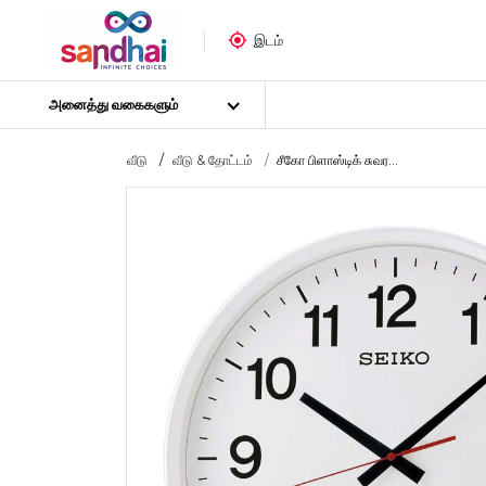
இடம்
அனைத்து வகைகளும்
வீடு
வீடு & தோட்டம்
சீகோ பிளாஸ்டிக் சுவர...
மிகவும் பிரபலமான
கைவினைப் பொருட்கள்
தையல் பொருட்கள்
கலை பொருட்கள்
DIY பொருட்கள்
கலை & கைவினைக் கருவிகள்
ஸ்டிக்கர் போஸ்டர்
புதிர்