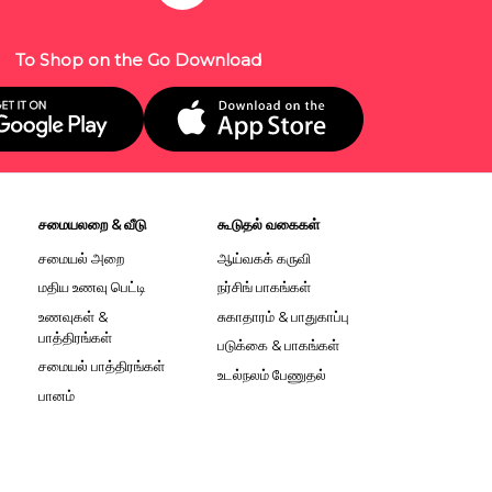
To Shop on the Go Download
சமையலறை & வீடு
கூடுதல் வகைகள்
சமையல் அறை
ஆய்வகக் கருவி
மதிய உணவு பெட்டி
நர்சிங் பாகங்கள்
உணவுகள் &
சுகாதாரம் & பாதுகாப்பு
பாத்திரங்கள்
படுக்கை & பாகங்கள்
சமையல் பாத்திரங்கள்
உடல்நலம் பேணுதல்
பானம்