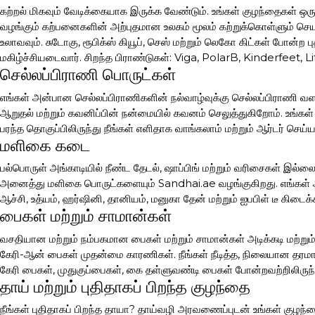
கற்றல் மிகவும் வேடிக்கையாக இருக்க வேண்டும். உங்கள் குழந்தைகள் ஒ
வழங்கும் கற்பனைகளின் அற்புதமான உலகம் மூலம் கற்றுக்கொள்ளும் ச
உலாவவும். சுடோகு, ரூபிக்ஸ் கியூப், செஸ் மற்றும் லெகோ கிட்கள் போன்ற
மகிழ்ச்சியடைவார். சிறந்த பிராண்டுகள்: Viga, PolarB, Kinderfeet,
செல்லப்பிராணி பொருட்கள்
எங்கள் அன்பான செல்லப்பிராணிகளின் நல்வாழ்வுக்கு செல்லப்பிராணி வளர்
ஆறுதல் மற்றும் கவனிப்பின் நன்மையில் கவனம் செலுத்துகிறோம். உங்க
பரந்த தொகுப்பிலிருந்து நீங்கள் எளிதாக வாங்கலாம் மற்றும் ஆர்டர் செய
மளிகை கடை
பல்பொருள் அங்காடியில் நீண்ட தேடல், ஷாப்பிங் மற்றும் வரிசைகள் இல்ல
அனைத்து மளிகை பொருட்களையும் Sandhai.ae வழங்குகிறது. எங்கள் ஆன
ஆச்சி, உத்யம், ஹர்ஷினி, தானியம், மனுகா தேன் மற்றும் ஐபபிள் டீ கிடை
பைகள் மற்றும் சாமான்கள்
வசதியான மற்றும் நம்பகமான பைகள் மற்றும் சாமான்கள் அடிக்கடி மற்றும
கேரி-ஆன் பைகள் முதன்மை காரணிகள். நீங்கள் நீடித்த, நிலையான தர
கேரி பைகள், முதுகுப்பைகள், கை தள்ளுவண்டி பைகள் போன்றவற்றிலிருந்து
தாய் மற்றும் புதிதாகப் பிறந்த குழந்தை
நீங்கள் புதிதாகப் பிறந்த தாயா? தாய்வழி அரவணைப்புடன் உங்கள் குழந்