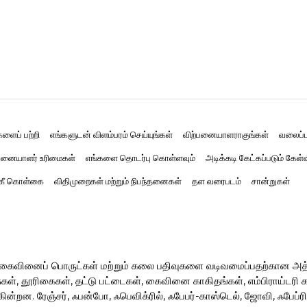
களைப் பற்றி
எங்களுடன் விளம்பரம் செய்யுங்கள்
விற்பனையாளராகுங்கள்
வலைப்ப
னையாளர் உரிமைகள்
எங்களை தொடர்பு கொள்ளவும்
அடிக்கடி கேட்கப்படும் கேள்
்கீ கொள்கை
விதிமுறைகள் மற்றும் நிபந்தனைகள்
தள வரைபடம்
சான்றுகள்
ர் கைவினைப் பொருட்கள் மற்றும் கலை பதிவுகளை வடிவமைப்பதற்கான அ
, தூரிகைகள், தட்டு பட்டைகள், கைவினை காகிதங்கள், எம்பிராய்டரி கருவ
ின்றன. ரேஞ்சர், ஃபன்போ, ஃபெவிக்ரில், ஃபேபர்-காஸ்டெல், ஜோவி, ஃபேப்