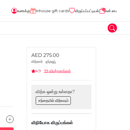
0
கணக்கு
Inhouse gift cards
விருப்பப்பட்டியல்
என் பை
AED 275.00
விற்றவர்
சந்தாய்
4.9
39 விமர்சனங்கள்
விற்க ஒன்று உள்ளதா?
சந்தையில் விற்கவும்
விநியோக விருப்பங்கள்