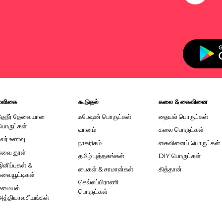
மளிகை
கூடுதல்
கலை & கைவினை
தேநீர் தேவையான
ஃபேஷன் பொருட்கள்
தையல் பொருட்கள்
பொருட்கள்
வானம்
கலை பொருட்கள்
உலர் உணவு
நாகரிகம்
கைவினைப் பொருட்கள்
சுவை தூள்
தமிழ் புத்தகங்கள்
DIY பொருட்கள்
இனிப்புகள் &
பைகள் & சாமான்கள்
கித்தான்
சுவையூட்டிகள்
செல்லப்பிராணி
சமையல்
பொருட்கள்
அத்தியாவசியங்கள்