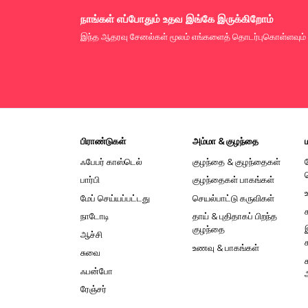
நாங்கள் எப்போதும் உதவ இங்கே இருக்கிறோம்
இந்த ஆதரவு சேனல்கள் மூலம் எங்களைத் தொடர்புகொள்ளவும்
பிராண்டுகள்
அம்மா & குழந்தை
ஃபேபர் காஸ்டெல்
குழந்தை & குழந்தைகள்
பார்பி
குழந்தைகள் பாகங்கள்
மேப் செய்யப்பட்டது
செயல்பாட்டு கருவிகள்
நாடோடி
தாய் & புதிதாகப் பிறந்த
குழந்தை
ஆச்சி
உணவு & பாகங்கள்
சுவை
ஃபன்போ
ரேஞ்சர்