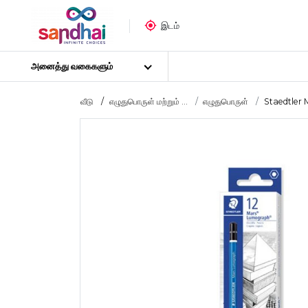
இடம்
அனைத்து வகைகளும்
வீடு
எழுதுபொருள் மற்றும் ...
எழுதுபொருள்
Staedtler 
மிகவும் பிரபலமான
கைவினைப் பொருட்கள்
தையல் பொருட்கள்
கலை பொருட்கள்
DIY பொருட்கள்
கலை & கைவினைக் கருவிகள்
ஸ்டிக்கர் போஸ்டர்
புதிர்