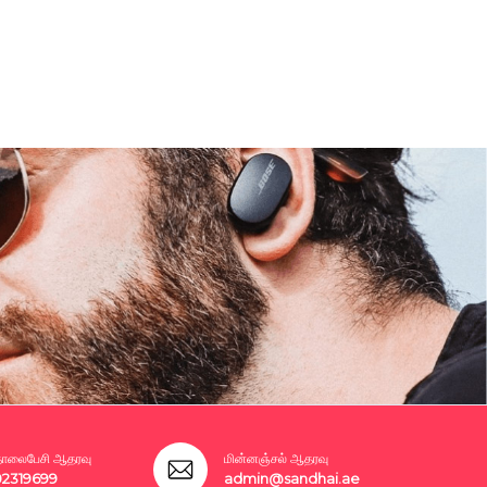
லைபேசி ஆதரவு
மின்னஞ்சல் ஆதரவு
02319699
admin@sandhai.ae