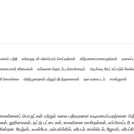
களைப் பற்றி
எங்களுடன் விளம்பரம் செய்யுங்கள்
விற்பனையாளராகுங்கள்
வலைப்ப
னையாளர் உரிமைகள்
எங்களை தொடர்பு கொள்ளவும்
அடிக்கடி கேட்கப்படும் கேள்
்கீ கொள்கை
விதிமுறைகள் மற்றும் நிபந்தனைகள்
தள வரைபடம்
சான்றுகள்
ர் கைவினைப் பொருட்கள் மற்றும் கலை பதிவுகளை வடிவமைப்பதற்கான அ
, தூரிகைகள், தட்டு பட்டைகள், கைவினை காகிதங்கள், எம்பிராய்டரி கருவ
ின்றன. ரேஞ்சர், ஃபன்போ, ஃபெவிக்ரில், ஃபேபர்-காஸ்டெல், ஜோவி, ஃபேப்