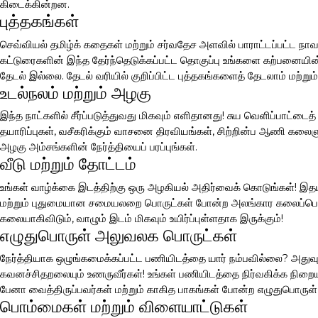
கிடைக்கின்றன.
புத்தகங்கள்
செவ்வியல் தமிழ்க் கதைகள் மற்றும் சர்வதேச அளவில் பாராட்டப்பட்ட நாவ
கட்டுரைகளின் இந்த தேர்ந்தெடுக்கப்பட்ட தொகுப்பு உங்களை கற்பனையின் 
தேடல் இல்லை. தேடல் வரியில் குறிப்பிட்ட புத்தகங்களைத் தேடலாம் மற்றும்
உடல்நலம் மற்றும் அழகு
இந்த நாட்களில் சீர்ப்படுத்துவது மிகவும் எளிதானது! சுய வெளிப்பாட்டை
தயாரிப்புகள், வசீகரிக்கும் வாசனை திரவியங்கள், சிற்றின்ப ஆணி கலை
அழகு அம்சங்களின் நேர்த்தியைப் பரப்புங்கள்.
வீடு மற்றும் தோட்டம்
உங்கள் வாழ்க்கை இடத்திற்கு ஒரு அழகியல் அதிர்வைக் கொடுங்கள்! இதய
மற்றும் புதுமையான சமையலறை பொருட்கள் போன்ற அலங்கார கலைப்பொரு
கலையாகிவிடும், வாழும் இடம் மிகவும் உயிர்ப்புள்ளதாக இருக்கும்!
எழுதுபொருள் அலுவலக பொருட்கள்
நேர்த்தியாக ஒழுங்கமைக்கப்பட்ட பணியிடத்தை யார் நம்பவில்லை? அதுவும்
கவனச்சிதறலையும் உணருவீர்கள்! உங்கள் பணியிடத்தை நிர்வகிக்க நிற
பேனா வைத்திருப்பவர்கள் மற்றும் காகித பாகங்கள் போன்ற எழுதுபொருள
பொம்மைகள் மற்றும் விளையாட்டுகள்