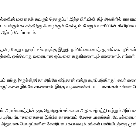
ல்களின் மனதைக் கவரும் தொகுப்பு!! இந்த பிரிவின் கீழ் அவற்றில் ஏராளம
மயக்கும் உலகத்திற்கு அழைத்துச் செல்லும், மேலும் வாசிப்பின் சிலிர்
 ஆர்டர் செய்யலாம்.
த் தவிர வேறு எதுவும் உங்களுக்கு இறுதி நம்பிக்கையைத் தரவில்லை. நீங்
ஞர்கள், ஒவ்வொரு வகையான ஒப்பனை கருவிகளையும் காணலாம். எங்கள் sand
ம் எங்கு இருக்கிறதோ அங்கே வீடுதான் என்று கூறப்படுகிறது!. சுவர் க
ட்களை இங்கே காணலாம். இந்த வடிவமைக்கப்பட்ட பாகங்கள் உங்கள் சொ
, அலங்காரத்தின் ஒரு தொடுதல் உங்களை அதிக உற்பத்தி மற்றும் அர்ப்பணி
ைய புதிய யோசனைகளை இங்கே காணலாம். மேசை பாகங்கள், வேடிக்கையான ப
் அலுவலக பொருட்களின் சேகரிப்பை உலாவவும். உங்கள் பணியிடத்தை முன்