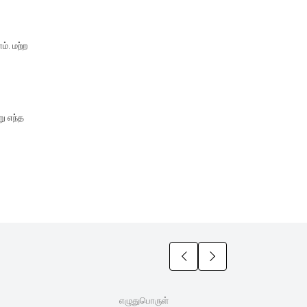
். மற்ற
ு எந்த
எழுதுபொருள்