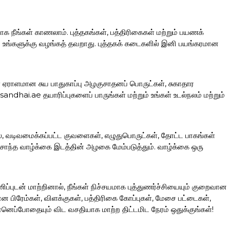
ாக நீங்கள் காணலாம். புத்தகங்கள், பத்திரிகைகள் மற்றும் பயணக்
ப்பை உங்களுக்கு வழங்கத் தவறாது. புத்தகக் கடைகளில் இனி பயங்கரமான
கள் ஏராளமான சுய பாதுகாப்பு அழகுசாதனப் பொருட்கள், சுகாதார
hai.ae தயாரிப்புகளைப் பாருங்கள் மற்றும் உங்கள் உடல்நலம் மற்றும்
லை, வடிவமைக்கப்பட்ட குவளைகள், எழுதுபொருட்கள், தோட்ட பாகங்கள்
ந்த வாழ்க்கை இடத்தின் அழகை மேம்படுத்தும். வாழ்க்கை ஒரு
ப்புடன் மாற்றினால், நீங்கள் நிச்சயமாக புத்துணர்ச்சியையும் குறைவான
ிரேம்கள், விளக்குகள், பத்திரிகை கோப்புகள், மேசை பட்டைகள்,
னெப்போதையும் விட வசதியாக மாற்ற திட்டமிட நேரம் ஒதுக்குங்கள்!