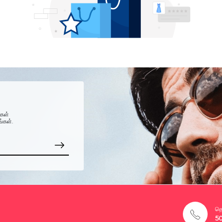
்கள்
ங்கள்.
தொ
5