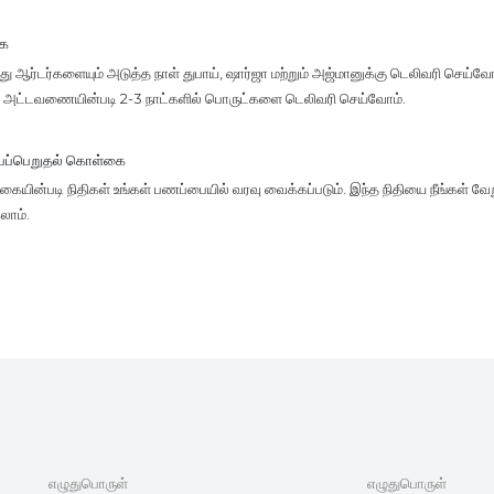
கை
 ஆர்டர்களையும் அடுத்த நாள் துபாய், ஷார்ஜா மற்றும் அஜ்மானுக்கு டெலிவரி செய்வோம
ு, அட்டவணையின்படி 2-3 நாட்களில் பொருட்களை டெலிவரி செய்வோம்.
்பப்பெறுதல் கொள்கை
யின்படி நிதிகள் உங்கள் பணப்பையில் வரவு வைக்கப்படும். இந்த நிதியை நீங்கள் வேற
லாம்.
எழுதுபொருள்
எழுதுபொருள்