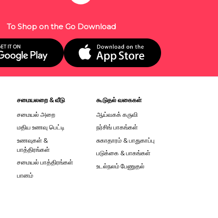
To Shop on the Go Download
சமையலறை & வீடு
கூடுதல் வகைகள்
சமையல் அறை
ஆய்வகக் கருவி
மதிய உணவு பெட்டி
நர்சிங் பாகங்கள்
உணவுகள் &
சுகாதாரம் & பாதுகாப்பு
பாத்திரங்கள்
படுக்கை & பாகங்கள்
சமையல் பாத்திரங்கள்
உடல்நலம் பேணுதல்
பானம்