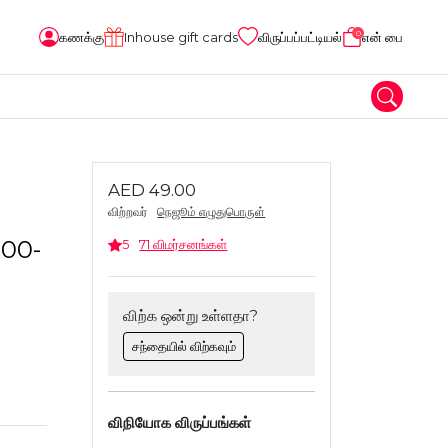
0
கணக்கு
Inhouse gift cards
விருப்பப்பட்டியல்
என் பை
AED 49.00
விற்றவர்
நெஜூம் எழுதுபொருள்
100-
5
71 விமர்சனங்கள்
விற்க ஒன்று உள்ளதா?
சந்தையில் விற்கவும்
விநியோக விருப்பங்கள்