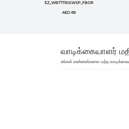
nt marker
EZ_WBTT750SWSP_FBOR
AED 69
வாடிக்கையாளர் மத
உங்கள் எண்ணங்களை மற்ற வாடிக்கையா