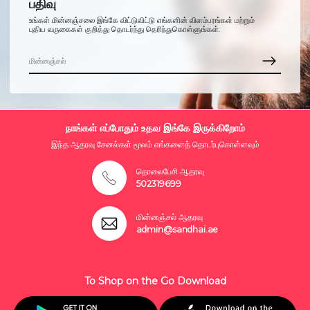
பதிவு
உங்கள் மின்னஞ்சலை இங்கே விட்டுவிட்டு எங்களின் விளம்பரங்கள் மற்றும்
புதிய வருகைகள் குறித்து தொடர்ந்து தெரிந்துகொள்ளுங்கள்.
நாங்கள் எப்போதும் உதவ இங்கே இருக்கிறோம்
இந்த ஆதரவு சேனல்கள் மூலம் எங்களைத் தொடர்புகொள்ளவும்
தொலைபேசி ஆதரவு
502319699
மின்னஞ்சல் ஆதரவு
admin@sandhai.ae
To Shop on the Go Download