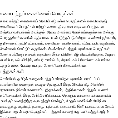
கலை மற்றும் கைவினைப் பொருட்கள்
கலை மற்றும் கைவினைப் பிரிவின் கீழ் உள்ள பொருட்களில் கைவினைஞர்
கைவினைப் பொருட்கள் மற்றும் கலை பதிவுகளை வடிவமைப்பதற்கான
அத்தியாவசியங்கள் அடங்கும். அவை அலங்கார நோக்கங்களுக்காக அல்லது
பொழுதுபோக்காளரின் ஆர்வமாக பயன்படுத்தப்படுகின்றன. வண்ணப்பூச்சுகள்,
தூரிகைகள், தட்டு பட்டைகள், கைவினை காகிதங்கள், எம்பிராய்டரி கருவிகள்,
கேன்வாஸ், வெட்டும் கருவிகள், ஸ்டிக்கர்கள் மற்றும் அலங்கார பொருட்கள்
போன்ற பல்வேறு கலைக் கருவிகள் இந்த பிரிவின் கீழ் கிடைக்கின்றன. ரேஞ்சர்,
ஃபன்போ, ஃபெவிக்ரில், ஃபேபர்-காஸ்டெல், ஜோவி, ஃபேப்ரியானோ, ஃபோஸ்கா
மற்றும் எல்மர் போன்ற உயர்தர பிராண்டுகள் கிடைக்கின்றன.
புத்தகங்கள்
செவ்வியல் தமிழ்க் கதைகள் மற்றும் சர்வதேச அளவில் பாராட்டப்பட்ட
நாவல்களின் மனதைக் கவரும் தொகுப்பு!! இந்த பிரிவின் கீழ் அவற்றில்
ஏராளமாக நீங்கள் காணலாம். புத்தகங்கள், பத்திரிகைகள் மற்றும் பயணக்
கட்டுரைகளின் இந்த தேர்ந்தெடுக்கப்பட்ட தொகுப்பு உங்களை கற்பனையின்
மயக்கும் உலகத்திற்கு அழைத்துச் செல்லும், மேலும் வாசிப்பின் சிலிர்ப்பை
உங்களுக்கு வழங்கத் தவறாது. புத்தகக் கடைகளில் இனி பயங்கரமான தேடல்
இல்லை. தேடல் வரியில் குறிப்பிட்ட புத்தகங்களைத் தேடலாம் மற்றும் ஆர்டர்
செய்யலாம்.