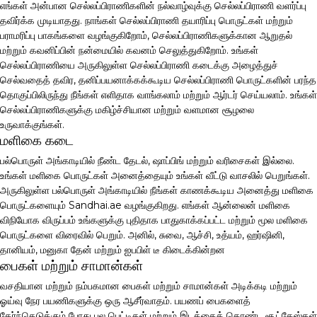
எங்கள் அன்பான செல்லப்பிராணிகளின் நல்வாழ்வுக்கு செல்லப்பிராணி வளர்ப்பு
தவிர்க்க முடியாதது. நாங்கள் செல்லப்பிராணி தயாரிப்பு பொருட்கள் மற்றும்
பராமரிப்பு பாகங்களை வழங்குகிறோம், செல்லப்பிராணிகளுக்கான ஆறுதல்
மற்றும் கவனிப்பின் நன்மையில் கவனம் செலுத்துகிறோம். உங்கள்
செல்லப்பிராணியை அருகிலுள்ள செல்லப்பிராணி கடைக்கு அழைத்துச்
செல்வதைத் தவிர, தனிப்பயனாக்கக்கூடிய செல்லப்பிராணி பொருட்களின் பரந்த
தொகுப்பிலிருந்து நீங்கள் எளிதாக வாங்கலாம் மற்றும் ஆர்டர் செய்யலாம். உங்கள்
செல்லப்பிராணிகளுக்கு மகிழ்ச்சியான மற்றும் வளமான சூழலை
உருவாக்குங்கள்.
மளிகை கடை
பல்பொருள் அங்காடியில் நீண்ட தேடல், ஷாப்பிங் மற்றும் வரிசைகள் இல்லை.
உங்கள் மளிகை பொருட்கள் அனைத்தையும் உங்கள் வீட்டு வாசலில் பெறுங்கள்.
அருகிலுள்ள பல்பொருள் அங்காடியில் நீங்கள் காணக்கூடிய அனைத்து மளிகை
பொருட்களையும் Sandhai.ae வழங்குகிறது. எங்கள் ஆன்லைன் மளிகை
விநியோக விருப்பம் உங்களுக்கு புதிதாக பாதுகாக்கப்பட்ட மற்றும் மூல மளிகை
பொருட்களை விரைவில் பெறும். அனில், சுவை, ஆச்சி, உத்யம், ஹர்ஷினி,
தானியம், மனுகா தேன் மற்றும் ஐபபிள் டீ கிடைக்கின்றன
பைகள் மற்றும் சாமான்கள்
வசதியான மற்றும் நம்பகமான பைகள் மற்றும் சாமான்கள் அடிக்கடி மற்றும்
ஓய்வு நேர பயணிகளுக்கு ஒரு ஆசீர்வாதம். பயணப் பைகளைத்
தேர்ந்தெடுக்கும் போது பல பெட்டிகள் மற்றும் இடத்தைக் கொண்ட சூட்கேஸ்கள்