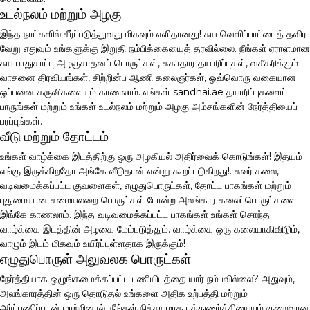
உடல்நலம் மற்றும் அழகு
இந்த நாட்களில் சீர்ப்படுத்துவது மிகவும் எளிதானது! சுய வெளிப்பாட்டைத் தவிர
வேறு எதுவும் உங்களுக்கு இறுதி நம்பிக்கையைத் தரவில்லை. நீங்கள் ஏராளமான
சுய பாதுகாப்பு அழகுசாதனப் பொருட்கள், சுகாதார தயாரிப்புகள், வசீகரிக்கும்
வாசனை திரவியங்கள், சிற்றின்ப ஆணி கலைஞர்கள், ஒவ்வொரு வகையான
ஒப்பனை கருவிகளையும் காணலாம். எங்கள் sandhai.ae தயாரிப்புகளைப்
பாருங்கள் மற்றும் உங்கள் உடல்நலம் மற்றும் அழகு அம்சங்களின் நேர்த்தியைப்
பரப்புங்கள்.
வீடு மற்றும் தோட்டம்
உங்கள் வாழ்க்கை இடத்திற்கு ஒரு அழகியல் அதிர்வைக் கொடுங்கள்! இதயம்
எங்கு இருக்கிறதோ அங்கே வீடுதான் என்று கூறப்படுகிறது!. சுவர் கலை,
வடிவமைக்கப்பட்ட குவளைகள், எழுதுபொருட்கள், தோட்ட பாகங்கள் மற்றும்
புதுமையான சமையலறை பொருட்கள் போன்ற அலங்கார கலைப்பொருட்களை
இங்கே காணலாம். இந்த வடிவமைக்கப்பட்ட பாகங்கள் உங்கள் சொந்த
வாழ்க்கை இடத்தின் அழகை மேம்படுத்தும். வாழ்க்கை ஒரு கலையாகிவிடும்,
வாழும் இடம் மிகவும் உயிர்ப்புள்ளதாக இருக்கும்!
எழுதுபொருள் அலுவலக பொருட்கள்
நேர்த்தியாக ஒழுங்கமைக்கப்பட்ட பணியிடத்தை யார் நம்பவில்லை? அதுவும்,
அலங்காரத்தின் ஒரு தொடுதல் உங்களை அதிக உற்பத்தி மற்றும்
அர்ப்பணிப்புடன் மாற்றினால், நீங்கள் நிச்சயமாக புத்துணர்ச்சியையும் குறைவான