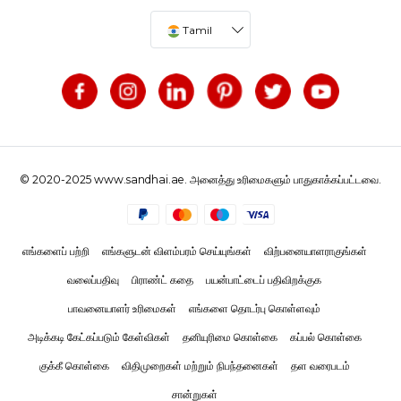
Tamil
© 2020-2025 www.sandhai.ae. அனைத்து உரிமைகளும் பாதுகாக்கப்பட்டவை.
எங்களைப் பற்றி
எங்களுடன் விளம்பரம் செய்யுங்கள்
விற்பனையாளராகுங்கள்
வலைப்பதிவு
பிராண்ட் கதை
பயன்பாட்டைப் பதிவிறக்குக
பாவனையாளர் உரிமைகள்
எங்களை தொடர்பு கொள்ளவும்
அடிக்கடி கேட்கப்படும் கேள்விகள்
தனியுரிமை கொள்கை
கப்பல் கொள்கை
குக்கீ கொள்கை
விதிமுறைகள் மற்றும் நிபந்தனைகள்
தள வரைபடம்
சான்றுகள்