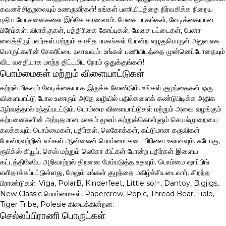
கவனச்சிதறலையும் உணருவீர்கள்! உங்கள் பணியிடத்தை நிர்வகிக்க நிறைய
புதிய யோசனைகளை இங்கே காணலாம். மேசை பாகங்கள், வேடிக்கையான
பிரேம்கள், விளக்குகள், பத்திரிகை கோப்புகள், மேசை பட்டைகள், பேனா
வைத்திருப்பவர்கள் மற்றும் காகித பாகங்கள் போன்ற எழுதுபொருள் அலுவலக
பொருட்களின் சேகரிப்பை உலாவவும். உங்கள் பணியிடத்தை முன்னெப்போதையும்
விட வசதியாக மாற்ற திட்டமிட நேரம் ஒதுக்குங்கள்!
பொம்மைகள் மற்றும் விளையாட்டுகள்
கற்றல் மிகவும் வேடிக்கையாக இருக்க வேண்டும். உங்கள் குழந்தைகள் ஒரு
விளையாட்டு போல உணரும் அதே வழியில் பதில்களைக் கண்டுபிடிக்க அதிக
ஆர்வத்தால் உந்தப்படட்டும். பொம்மை விளையாட்டுகள் மற்றும் அவை வழங்கும்
கற்பனைகளின் அற்புதமான உலகம் மூலம் கற்றுக்கொள்ளும் செயல்முறையை
கலக்கவும். பொம்மைகள், புதிர்கள், லெகோக்கள், கட்டுமான கருவிகள்
போன்றவற்றின் எங்கள் ஆன்லைன் பொம்மை கடை பிரிவை உலாவவும். சுடோகு,
ரூபிக்ஸ் கியூப், செஸ் மற்றும் லெகோ கிட்கள் போன்ற புதிர்கள் இளைய
கட்டத்திலேயே அறிவாற்றல் திறனை மேம்படுத்த உதவும். பொம்மை ஷாப்பிங்
எளிதாக்கப்பட்டுள்ளது, மேலும் உங்கள் குழந்தை மகிழ்ச்சியடைவார். சிறந்த
பிராண்டுகள்: Viga, PolarB, Kinderfeet, Little sol+, Dantoy, Bigjigs,
New Classic பொம்மைகள், Papercrew, Popic, Thread Bear, Tidlo,
Tiger Tribe, Polesie கிடைக்கின்றன.
செல்லப்பிராணி பொருட்கள்