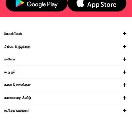
பிராண்டுகள்
அம்மா & குழந்தை
மளிகை
கூடுதல்
கலை & கைவினை
சமையலறை & வீடு
கூடுதல் வகைகள்