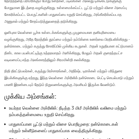
தோற்றத்தை பராமரிக்கும் போது உறைகள், படிவங்கள் அல்லது டிக்கெட்டுகளுக்கு
போதுமான இடத்தை வழங்குகிறது.
உள்ளமைக்கப்பட்ட பூட்டு மற்றும் விசை அமைப்பு
சேகரிக்கப்பட்ட பொருட்களின் பாதுகாப்பை உறுதி செய்கிறது, அங்கீகரிக்கப்படாத
அணுகல் மற்றும் சேதப்படுத்துவதைத் தடுக்கிறது.
ஒளிபுகா வெள்ளை பூச்சு
உள்ளடக்கங்களுக்கு முழுமையான தனியுரிமையை
வழங்குகிறது, அதே நேரத்தில் தூய்மை மற்றும் நம்பிக்கை உணர்வை பிரதிபலிக்கிறது -
நன்கொடை மற்றும் கருத்து சேகரிப்பில் முக்கிய கூறுகள். அதன்
உறுதியான கட்டுமானம்
நீண்ட கால பயன்பாட்டிற்கு உத்தரவாதம் அளிக்கிறது, மேலும் அதன் குறைந்தபட்ச
வடிவமைப்பு எந்த அலங்காரத்திலும் சிரமமின்றி கலக்கிறது.
நிதி திரட்டுபவர்கள், கருத்து பிரச்சாரங்கள், அதிர்ஷ்ட டிராக்கள் மற்றும் பரிந்துரை
இயக்கிகளுக்கு
ஏற்றது, இந்த வெள்ளை அக்ரிலிக் நன்கொடை பெட்டி செயல்பாடு மற்றும்
பாணி இரண்டையும் தேடும் நிறுவனங்களுக்கு அவசியம் இருக்க வேண்டும்.
முக்கிய அம்சங்கள்:
உயர்தர வெள்ளை அக்ரிலிக்:
நீடித்த 3 மிமீ அக்ரிலிக் வலிமை மற்றும்
நம்பகத்தன்மையை உறுதி செய்கிறது.
பாதுகாப்பான பூட்டு மற்றும் விசை பொறிமுறை:
நன்கொடைகள்
மற்றும் உள்ளீடுகளைப் பாதுகாப்பாக வைத்திருக்கிறது.