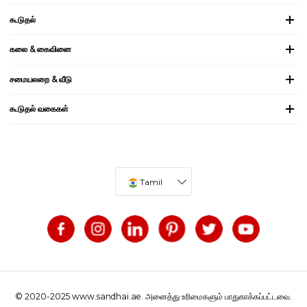
கூடுதல்
கலை & கைவினை
சமையலறை & வீடு
கூடுதல் வகைகள்
Tamil
© 2020-2025 www.sandhai.ae. அனைத்து உரிமைகளும் பாதுகாக்கப்பட்டவை.