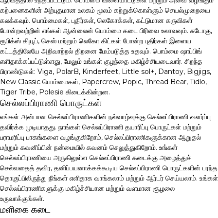
ஆர்வத்தால் உந்தப்படட்டும். பொம்மை விளையாட்டுகள் மற்றும் அவை வழங்கும்
கற்பனைகளின் அற்புதமான உலகம் மூலம் கற்றுக்கொள்ளும் செயல்முறையை
கலக்கவும். பொம்மைகள், புதிர்கள், லெகோக்கள், கட்டுமான கருவிகள்
போன்றவற்றின் எங்கள் ஆன்லைன் பொம்மை கடை பிரிவை உலாவவும். சுடோகு,
ரூபிக்ஸ் கியூப், செஸ் மற்றும் லெகோ கிட்கள் போன்ற புதிர்கள் இளைய
கட்டத்திலேயே அறிவாற்றல் திறனை மேம்படுத்த உதவும். பொம்மை ஷாப்பிங்
எளிதாக்கப்பட்டுள்ளது, மேலும் உங்கள் குழந்தை மகிழ்ச்சியடைவார். சிறந்த
பிராண்டுகள்: Viga, PolarB, Kinderfeet, Little sol+, Dantoy, Bigjigs,
New Classic பொம்மைகள், Papercrew, Popic, Thread Bear, Tidlo,
Tiger Tribe, Polesie கிடைக்கின்றன.
செல்லப்பிராணி பொருட்கள்
எங்கள் அன்பான செல்லப்பிராணிகளின் நல்வாழ்வுக்கு செல்லப்பிராணி வளர்ப்பு
தவிர்க்க முடியாதது. நாங்கள் செல்லப்பிராணி தயாரிப்பு பொருட்கள் மற்றும்
பராமரிப்பு பாகங்களை வழங்குகிறோம், செல்லப்பிராணிகளுக்கான ஆறுதல்
மற்றும் கவனிப்பின் நன்மையில் கவனம் செலுத்துகிறோம். உங்கள்
செல்லப்பிராணியை அருகிலுள்ள செல்லப்பிராணி கடைக்கு அழைத்துச்
செல்வதைத் தவிர, தனிப்பயனாக்கக்கூடிய செல்லப்பிராணி பொருட்களின் பரந்த
தொகுப்பிலிருந்து நீங்கள் எளிதாக வாங்கலாம் மற்றும் ஆர்டர் செய்யலாம். உங்கள்
செல்லப்பிராணிகளுக்கு மகிழ்ச்சியான மற்றும் வளமான சூழலை
உருவாக்குங்கள்.
மளிகை கடை