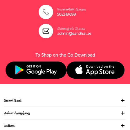
தொலைபேசி ஆதரவு
502319699
மின்னஞ்சல் ஆதரவு
admin@sandhai.ae
To Shop on the Go Download
பிராண்டுகள்
அம்மா & குழந்தை
மளிகை