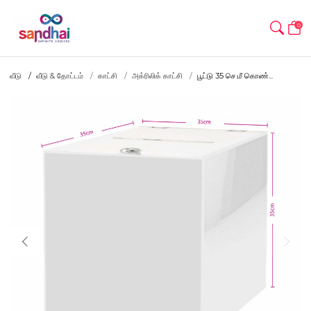
0
வீடு
வீடு & தோட்டம்
காட்சி
அக்ரிலிக் காட்சி
பூட்டு 35 செ.மீ கொண்...