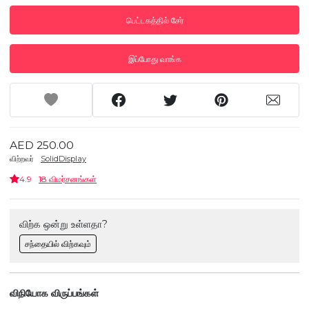
பெட்டகத்தில் சேர்
இப்போது வாங்க
AED 250.00
விற்றவர்
SolidDisplay
4.9
18 விமர்சனங்கள்
விற்க ஒன்று உள்ளதா?
சந்தையில் விற்கவும்
விநியோக விருப்பங்கள்