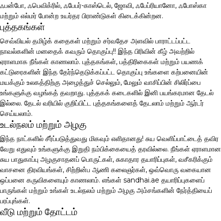
ஃபன்போ, ஃபெவிக்ரில், ஃபேபர்-காஸ்டெல், ஜோவி, ஃபேப்ரியானோ, ஃபோஸ்கா
மற்றும் எல்மர் போன்ற உயர்தர பிராண்டுகள் கிடைக்கின்றன.
புத்தகங்கள்
செவ்வியல் தமிழ்க் கதைகள் மற்றும் சர்வதேச அளவில் பாராட்டப்பட்ட
நாவல்களின் மனதைக் கவரும் தொகுப்பு!! இந்த பிரிவின் கீழ் அவற்றில்
ஏராளமாக நீங்கள் காணலாம். புத்தகங்கள், பத்திரிகைகள் மற்றும் பயணக்
கட்டுரைகளின் இந்த தேர்ந்தெடுக்கப்பட்ட தொகுப்பு உங்களை கற்பனையின்
மயக்கும் உலகத்திற்கு அழைத்துச் செல்லும், மேலும் வாசிப்பின் சிலிர்ப்பை
உங்களுக்கு வழங்கத் தவறாது. புத்தகக் கடைகளில் இனி பயங்கரமான தேடல்
இல்லை. தேடல் வரியில் குறிப்பிட்ட புத்தகங்களைத் தேடலாம் மற்றும் ஆர்டர்
செய்யலாம்.
உடல்நலம் மற்றும் அழகு
இந்த நாட்களில் சீர்ப்படுத்துவது மிகவும் எளிதானது! சுய வெளிப்பாட்டைத் தவிர
வேறு எதுவும் உங்களுக்கு இறுதி நம்பிக்கையைத் தரவில்லை. நீங்கள் ஏராளமான
சுய பாதுகாப்பு அழகுசாதனப் பொருட்கள், சுகாதார தயாரிப்புகள், வசீகரிக்கும்
வாசனை திரவியங்கள், சிற்றின்ப ஆணி கலைஞர்கள், ஒவ்வொரு வகையான
ஒப்பனை கருவிகளையும் காணலாம். எங்கள் sandhai.ae தயாரிப்புகளைப்
பாருங்கள் மற்றும் உங்கள் உடல்நலம் மற்றும் அழகு அம்சங்களின் நேர்த்தியைப்
பரப்புங்கள்.
வீடு மற்றும் தோட்டம்