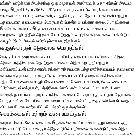
உங்கள் வாழ்க்கை இடத்திற்கு ஒரு அழகியல் அதிர்வைக் கொடுங்கள்! இதயம்
எங்கு இருக்கிறதோ அங்கே வீடுதான் என்று கூறப்படுகிறது!. சுவர் கலை,
வடிவமைக்கப்பட்ட குவளைகள், எழுதுபொருட்கள், தோட்ட பாகங்கள் மற்றும்
புதுமையான சமையலறை பொருட்கள் போன்ற அலங்கார கலைப்பொருட்களை
இங்கே காணலாம். இந்த வடிவமைக்கப்பட்ட பாகங்கள் உங்கள் சொந்த
வாழ்க்கை இடத்தின் அழகை மேம்படுத்தும். வாழ்க்கை ஒரு கலையாகிவிடும்,
வாழும் இடம் மிகவும் உயிர்ப்புள்ளதாக இருக்கும்!
எழுதுபொருள் அலுவலக பொருட்கள்
நேர்த்தியாக ஒழுங்கமைக்கப்பட்ட பணியிடத்தை யார் நம்பவில்லை? அதுவும்,
அலங்காரத்தின் ஒரு தொடுதல் உங்களை அதிக உற்பத்தி மற்றும்
அர்ப்பணிப்புடன் மாற்றினால், நீங்கள் நிச்சயமாக புத்துணர்ச்சியையும் குறைவான
கவனச்சிதறலையும் உணருவீர்கள்! உங்கள் பணியிடத்தை நிர்வகிக்க நிறைய
புதிய யோசனைகளை இங்கே காணலாம். மேசை பாகங்கள், வேடிக்கையான
பிரேம்கள், விளக்குகள், பத்திரிகை கோப்புகள், மேசை பட்டைகள், பேனா
வைத்திருப்பவர்கள் மற்றும் காகித பாகங்கள் போன்ற எழுதுபொருள் அலுவலக
பொருட்களின் சேகரிப்பை உலாவவும். உங்கள் பணியிடத்தை முன்னெப்போதையும்
விட வசதியாக மாற்ற திட்டமிட நேரம் ஒதுக்குங்கள்!
பொம்மைகள் மற்றும் விளையாட்டுகள்
கற்றல் மிகவும் வேடிக்கையாக இருக்க வேண்டும். உங்கள் குழந்தைகள் ஒரு
விளையாட்டு போல உணரும் அதே வழியில் பதில்களைக் கண்டுபிடிக்க அதிக