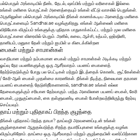
பல்பொருள் அங்காடியில் நீண்ட தேடல், ஷாப்பிங் மற்றும் வரிசைகள் இல்லை.
உங்கள் மளிகை பொருட்கள் அனைத்தையும் உங்கள் வீட்டு வாசலில் பெறுங்கள்.
அருகிலுள்ள பல்பொருள் அங்காடியில் நீங்கள் காணக்கூடிய அனைத்து மளிகை
பொருட்களையும் Sandhai.ae வழங்குகிறது. எங்கள் ஆன்லைன் மளிகை
விநியோக விருப்பம் உங்களுக்கு புதிதாக பாதுகாக்கப்பட்ட மற்றும் மூல மளிகை
பொருட்களை விரைவில் பெறும். அனில், சுவை, ஆச்சி, உத்யம், ஹர்ஷினி,
தானியம், மனுகா தேன் மற்றும் ஐபபிள் டீ கிடைக்கின்றன
பைகள் மற்றும் சாமான்கள்
வசதியான மற்றும் நம்பகமான பைகள் மற்றும் சாமான்கள் அடிக்கடி மற்றும்
ஓய்வு நேர பயணிகளுக்கு ஒரு ஆசீர்வாதம். பயணப் பைகளைத்
தேர்ந்தெடுக்கும் போது பல பெட்டிகள் மற்றும் இடத்தைக் கொண்ட சூட்கேஸ்கள்
/ கேரி-ஆன் பைகள் முதன்மை காரணிகள். நீங்கள் நீடித்த, நிலையான தரமான
பயணப் பைகளைத் தேடுகிறீர்களானால், sandhai.ae உங்கள் எல்லா
தேவைகளுக்கும் சரியான தேர்வாகும். பரந்த அளவிலான பயணப் பைகள், கேரி
பைகள், முதுகுப்பைகள், கை தள்ளுவண்டி பைகள் போன்றவற்றிலிருந்து தேர்வு
செய்யவும்.
தாய் மற்றும் புதிதாகப் பிறந்த குழந்தை
நீங்கள் புதிதாகப் பிறந்த தாயா? தாய்வழி அரவணைப்புடன் உங்கள்
குழந்தைகளை ஆறுதல்படுத்த சிறந்த தயாரிப்புகளை உங்களுக்கு வழங்க
விரும்புகிறோம். தாய்மை ஒரு ஆசீர்வாதம் மற்றும் குழந்தையின் வளர்ப்பிற்கான