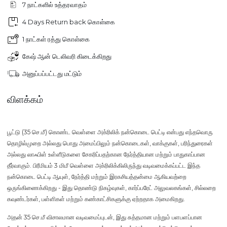
7 நாட்களில் உத்தரவாதம்
4 Days Return back கொள்கை
1 நாட்கள் ரத்து கொள்கை
கேஷ் ஆன் டெலிவரி கிடைக்கிறது
அனுப்பப்பட்டது மட்டும்
விளக்கம்
பூட்டு
(35 செ.மீ) கொண்ட வெள்ளை அக்ரிலிக் நன்கொடை பெட்டி
என்பது எந்தவொரு
தொழில்முறை அல்லது பொது அமைப்பிலும் நன்கொடைகள், வாக்குகள், பரிந்துரைகள்
அல்லது லாஃபிள் உள்ளீடுகளை சேகரிப்பதற்கான நேர்த்தியான மற்றும் பாதுகாப்பான
தீர்வாகும்.
பிரீமியம் 3 மிமீ வெள்ளை அக்ரிலிக்கிலிருந்து
வடிவமைக்கப்பட்ட இந்த
நன்கொடை பெட்டி
ஆயுள், நேர்த்தி மற்றும் இரகசியத்தன்மை
ஆகியவற்றை
ஒருங்கிணைக்கிறது - இது
தொண்டு நிகழ்வுகள், கார்ப்பரேட் அலுவலகங்கள், சில்லறை
கவுண்டர்கள், பள்ளிகள் மற்றும் கண்காட்சிகளுக்கு
ஏற்றதாக அமைகிறது.
அதன்
35 செ.மீ விசாலமான வடிவமைப்புடன்
, இது சுத்தமான மற்றும் பளபளப்பான