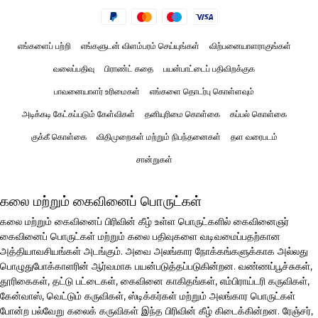
எங்களைப் பற்றி
எங்களுடன் விளம்பரம் செய்யுங்கள்
விற்பனையாளராகுங்கள்
வலைப்பதிவு
பிராண்ட் கதை
பயன்பாட்டைப் பதிவிறக்குக
பாவனையாளர் உரிமைகள்
எங்களை தொடர்பு கொள்ளவும்
அடிக்கடி கேட்கப்படும் கேள்விகள்
தனியுரிமை கொள்கை
கப்பல் கொள்கை
குக்கீ கொள்கை
விதிமுறைகள் மற்றும் நிபந்தனைகள்
தள வரைபடம்
சான்றுகள்
கலை மற்றும் கைவினைப் பொருட்கள்
கலை மற்றும் கைவினைப் பிரிவின் கீழ் உள்ள பொருட்களில் கைவினைஞர்
கைவினைப் பொருட்கள் மற்றும் கலை பதிவுகளை வடிவமைப்பதற்கான
அத்தியாவசியங்கள் அடங்கும். அவை அலங்கார நோக்கங்களுக்காக அல்லது
பொழுதுபோக்காளரின் ஆர்வமாக பயன்படுத்தப்படுகின்றன. வண்ணப்பூச்சுகள்,
தூரிகைகள், தட்டு பட்டைகள், கைவினை காகிதங்கள், எம்பிராய்டரி கருவிகள்,
கேன்வாஸ், வெட்டும் கருவிகள், ஸ்டிக்கர்கள் மற்றும் அலங்கார பொருட்கள்
போன்ற பல்வேறு கலைக் கருவிகள் இந்த பிரிவின் கீழ் கிடைக்கின்றன. ரேஞ்சர்,