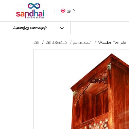
இடம்
அனைத்து வகைகளும்
வீடு
வீடு & தோட்டம்
தளபாடங்கள்
Wooden Temple
மிகவும் பிரபலமான
கைவினைப் பொருட்கள்
தையல் பொருட்கள்
கலை பொருட்கள்
DIY பொருட்கள்
கலை & கைவினைக் கருவிகள்
ஸ்டிக்கர் போஸ்டர்
புதிர்