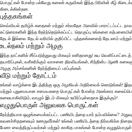
பொருட்கள் போன்ற பல்வேறு கலைக் கருவிகள் இந்த பிரிவின் கீழ் கிடைக்க
கிடைக்கின்றன.
புத்தகங்கள்
செவ்வியல் தமிழ்க் கதைகள் மற்றும் சர்வதேச அளவில் பாராட்டப்பட்ட நாவ
கட்டுரைகளின் இந்த தேர்ந்தெடுக்கப்பட்ட தொகுப்பு உங்களை கற்பனையின் 
தேடல் இல்லை. தேடல் வரியில் குறிப்பிட்ட புத்தகங்களைத் தேடலாம் மற்றும்
உடல்நலம் மற்றும் அழகு
இந்த நாட்களில் சீர்ப்படுத்துவது மிகவும் எளிதானது! சுய வெளிப்பாட்டை
தயாரிப்புகள், வசீகரிக்கும் வாசனை திரவியங்கள், சிற்றின்ப ஆணி கலை
அழகு அம்சங்களின் நேர்த்தியைப் பரப்புங்கள்.
வீடு மற்றும் தோட்டம்
உங்கள் வாழ்க்கை இடத்திற்கு ஒரு அழகியல் அதிர்வைக் கொடுங்கள்! இதய
மற்றும் புதுமையான சமையலறை பொருட்கள் போன்ற அலங்கார கலைப்பொரு
கலையாகிவிடும், வாழும் இடம் மிகவும் உயிர்ப்புள்ளதாக இருக்கும்!
எழுதுபொருள் அலுவலக பொருட்கள்
நேர்த்தியாக ஒழுங்கமைக்கப்பட்ட பணியிடத்தை யார் நம்பவில்லை? அதுவும்
கவனச்சிதறலையும் உணருவீர்கள்! உங்கள் பணியிடத்தை நிர்வகிக்க நிற
பேனா வைத்திருப்பவர்கள் மற்றும் காகித பாகங்கள் போன்ற எழுதுபொருள