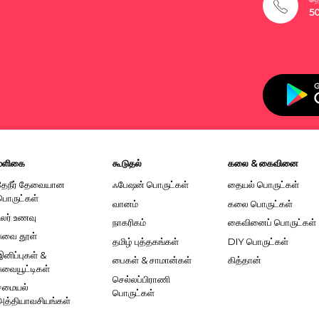
5
மளிகை
கூடுதல்
கலை & கைவினை
தேநீர் தேவையான
ஃபேஷன் பொருட்கள்
தையல் பொருட்கள்
பொருட்கள்
வானம்
கலை பொருட்கள்
உலர் உணவு
நாகரிகம்
கைவினைப் பொருட்கள்
சுவை தூள்
தமிழ் புத்தகங்கள்
DIY பொருட்கள்
இனிப்புகள் &
பைகள் & சாமான்கள்
கித்தான்
சுவையூட்டிகள்
செல்லப்பிராணி
சமையல்
பொருட்கள்
அத்தியாவசியங்கள்