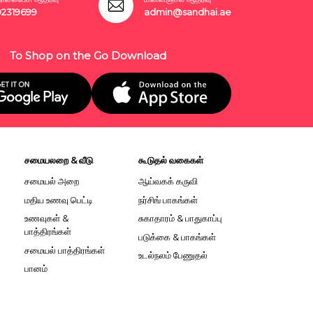
02319699
admin@sandhai.ae
To Shop on the Go Download
சமையலறை & வீடு
கூடுதல் வகைகள்
சமையல் அறை
ஆய்வகக் கருவி
மதிய உணவு பெட்டி
நர்சிங் பாகங்கள்
உணவுகள் &
சுகாதாரம் & பாதுகாப்பு
பாத்திரங்கள்
படுக்கை & பாகங்கள்
சமையல் பாத்திரங்கள்
உடல்நலம் பேணுதல்
பானம்