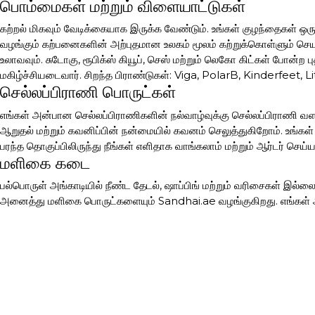
பொம்மைகள் மற்றும் விளையாட்டுகள்
கற்றல் மிகவும் வேடிக்கையாக இருக்க வேண்டும். உங்கள் குழந்தைகள் ஒ
வழங்கும் கற்பனைகளின் அற்புதமான உலகம் மூலம் கற்றுக்கொள்ளும் ச
உலாவவும். சுடோகு, ரூபிக்ஸ் கியூப், செஸ் மற்றும் லெகோ கிட்கள் போன்ற
மகிழ்ச்சியடைவார். சிறந்த பிராண்டுகள்: Viga, PolarB, Kinderfeet,
செல்லப்பிராணி பொருட்கள்
எங்கள் அன்பான செல்லப்பிராணிகளின் நல்வாழ்வுக்கு செல்லப்பிராணி வளர்
ஆறுதல் மற்றும் கவனிப்பின் நன்மையில் கவனம் செலுத்துகிறோம். உங்க
பரந்த தொகுப்பிலிருந்து நீங்கள் எளிதாக வாங்கலாம் மற்றும் ஆர்டர் செய
மளிகை கடை
பல்பொருள் அங்காடியில் நீண்ட தேடல், ஷாப்பிங் மற்றும் வரிசைகள் இல்ல
அனைத்து மளிகை பொருட்களையும் Sandhai.ae வழங்குகிறது. எங்கள் ஆன
ஆச்சி, உத்யம், ஹர்ஷினி, தானியம், மனுகா தேன் மற்றும் ஐபபிள் டீ கிடை
பைகள் மற்றும் சாமான்கள்
வசதியான மற்றும் நம்பகமான பைகள் மற்றும் சாமான்கள் அடிக்கடி மற்றும
கேரி-ஆன் பைகள் முதன்மை காரணிகள். நீங்கள் நீடித்த, நிலையான தர
கேரி பைகள், முதுகுப்பைகள், கை தள்ளுவண்டி பைகள் போன்றவற்றிலிருந்து
தாய் மற்றும் புதிதாகப் பிறந்த குழந்தை