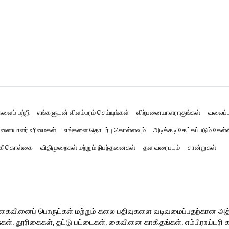
களைப் பற்றி
எங்களுடன் விளம்பரம் செய்யுங்கள்
விற்பனையாளராகுங்கள்
வலைப்ப
னையாளர் உரிமைகள்
எங்களை தொடர்பு கொள்ளவும்
அடிக்கடி கேட்கப்படும் கேள்
்கீ கொள்கை
விதிமுறைகள் மற்றும் நிபந்தனைகள்
தள வரைபடம்
சான்றுகள்
ர் கைவினைப் பொருட்கள் மற்றும் கலை பதிவுகளை வடிவமைப்பதற்கான அ
, தூரிகைகள், தட்டு பட்டைகள், கைவினை காகிதங்கள், எம்பிராய்டரி கருவ