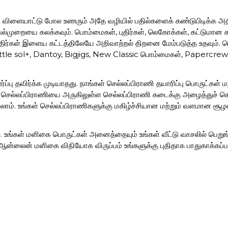
ரு விளையாட்டு போல உணரும் அதே வழியில் பதில்களைக் கண்டுபிடிக்க அத
ெயல்முறையை கலக்கவும். பொம்மைகள், புதிர்கள், லெகோக்கள், கட்டும
 புதிர்கள் இளைய கட்டத்திலேயே அறிவாற்றல் திறனை மேம்படுத்த உதவும். ப
 Little sol+, Dantoy, Bigjigs, New Classic பொம்மைகள், Papercrew
ப்பு தவிர்க்க முடியாதது. நாங்கள் செல்லப்பிராணி தயாரிப்பு பொருட்கள்
ள் செல்லப்பிராணியை அருகிலுள்ள செல்லப்பிராணி கடைக்கு அழைத்துச் ச
்யலாம். உங்கள் செல்லப்பிராணிகளுக்கு மகிழ்ச்சியான மற்றும் வளமான சூழ
ை. உங்கள் மளிகை பொருட்கள் அனைத்தையும் உங்கள் வீட்டு வாசலில் பெறுங
்லைன் மளிகை விநியோக விருப்பம் உங்களுக்கு புதிதாக பாதுகாக்கப்பட
க்கின்றன
் ஓய்வு நேர பயணிகளுக்கு ஒரு ஆசீர்வாதம். பயணப் பைகளைத் தேர்ந்தெடு
மான பயணப் பைகளைத் தேடுகிறீர்களானால், sandhai.ae உங்கள் எல்லா 
 தேர்வு செய்யவும்.