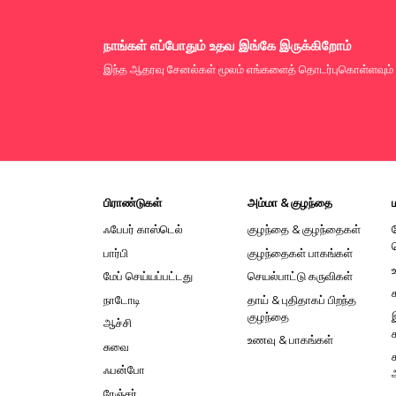
நாங்கள் எப்போதும் உதவ இங்கே இருக்கிறோம்
இந்த ஆதரவு சேனல்கள் மூலம் எங்களைத் தொடர்புகொள்ளவும்
பிராண்டுகள்
அம்மா & குழந்தை
ஃபேபர் காஸ்டெல்
குழந்தை & குழந்தைகள்
பார்பி
குழந்தைகள் பாகங்கள்
மேப் செய்யப்பட்டது
செயல்பாட்டு கருவிகள்
நாடோடி
தாய் & புதிதாகப் பிறந்த
குழந்தை
ஆச்சி
உணவு & பாகங்கள்
சுவை
ஃபன்போ
ரேஞ்சர்