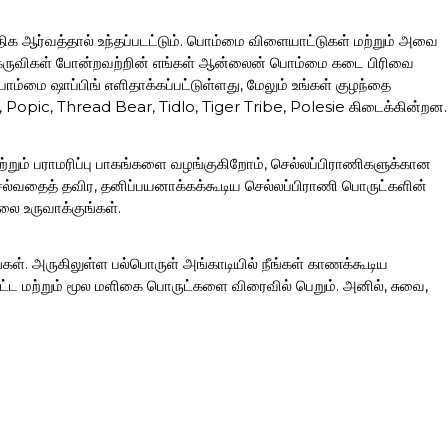
ிக ஆர்வத்தால் உந்தப்படட்டும். பொம்மை விளையாட்டுகள் மற்றும் அவை
ான கருவிகள் போன்றவற்றின் எங்கள் ஆன்லைன் பொம்மை கடை பிரிவை
ொம்மை ஷாப்பிங் எளிதாக்கப்பட்டுள்ளது, மேலும் உங்கள் குழந்தை
, Popic, Thread Bear, Tidlo, Tiger Tribe, Polesie கிடைக்கின்றன.
 மற்றும் பராமரிப்பு பாகங்களை வழங்குகிறோம், செல்லப்பிராணிகளுக்கான
ெல்வதைத் தவிர, தனிப்பயனாக்கக்கூடிய செல்லப்பிராணி பொருட்களின்
லை உருவாக்குங்கள்.
்கள். அருகிலுள்ள பல்பொருள் அங்காடியில் நீங்கள் காணக்கூடிய
்ட மற்றும் மூல மளிகை பொருட்களை விரைவில் பெறும். அனில், சுவை,
க்கும் போது பல பெட்டிகள் மற்றும் இடத்தைக் கொண்ட சூட்கேஸ்கள் /
தேவைகளுக்கும் சரியான தேர்வாகும். பரந்த அளவிலான பயணப் பைகள்,