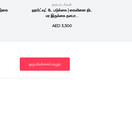
தளபாடங்கள்
ற்கை
ஹார்ட்வுட் டே படுக்கை | கைவினை திட
காபி 
மர இருக்கை தளபா...
கைவ
AED 3,500
ஒரு விமர்சனம் எழுத