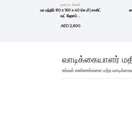
தளபாடங்கள்
 செட் |
மர மந்திர் 80 x 160 x 40 செ.மீ | சாலிட்
க
்...
வுட் ஹோம் ...
AED 2,600
வாடிக்கையாளர் மத
உங்கள் எண்ணங்களை மற்ற வாடிக்கையா