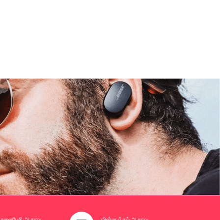
லைபேசி ஆதரவு
மின்னஞ்சல் ஆதரவு