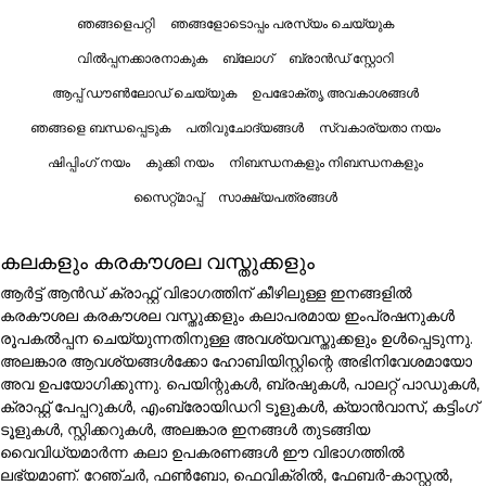
ഞങ്ങളെപറ്റി
ഞങ്ങളോടൊപ്പം പരസ്യം ചെയ്യുക
വിൽപ്പനക്കാരനാകുക
ബ്ലോഗ്
ബ്രാൻഡ് സ്റ്റോറി
ആപ്പ് ഡൗൺലോഡ് ചെയ്യുക
ഉപഭോക്തൃ അവകാശങ്ങൾ
ഞങ്ങളെ ബന്ധപ്പെടുക
പതിവുചോദ്യങ്ങൾ
സ്വകാര്യതാ നയം
ഷിപ്പിംഗ് നയം
കുക്കി നയം
നിബന്ധനകളും നിബന്ധനകളും
സൈറ്റ്മാപ്പ്
സാക്ഷ്യപത്രങ്ങൾ
കലകളും കരകൗശല വസ്തുക്കളും
ആർട്ട് ആൻഡ് ക്രാഫ്റ്റ് വിഭാഗത്തിന് കീഴിലുള്ള ഇനങ്ങളിൽ
കരകൗശല കരകൗശല വസ്തുക്കളും കലാപരമായ ഇംപ്രഷനുകൾ
രൂപകൽപ്പന ചെയ്യുന്നതിനുള്ള അവശ്യവസ്തുക്കളും ഉൾപ്പെടുന്നു.
അലങ്കാര ആവശ്യങ്ങൾക്കോ ഹോബിയിസ്റ്റിന്റെ അഭിനിവേശമായോ
അവ ഉപയോഗിക്കുന്നു. പെയിന്റുകൾ, ബ്രഷുകൾ, പാലറ്റ് പാഡുകൾ,
ക്രാഫ്റ്റ് പേപ്പറുകൾ, എംബ്രോയിഡറി ടൂളുകൾ, ക്യാൻവാസ്, കട്ടിംഗ്
ടൂളുകൾ, സ്റ്റിക്കറുകൾ, അലങ്കാര ഇനങ്ങൾ തുടങ്ങിയ
വൈവിധ്യമാർന്ന കലാ ഉപകരണങ്ങൾ ഈ വിഭാഗത്തിൽ
ലഭ്യമാണ്. റേഞ്ചർ, ഫൺബോ, ഫെവിക്രിൽ, ഫേബർ-കാസ്റ്റൽ,