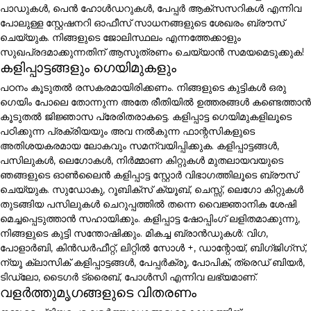
പാഡുകൾ, പെൻ ഹോൾഡറുകൾ, പേപ്പർ ആക്സസറികൾ എന്നിവ
പോലുള്ള സ്റ്റേഷനറി ഓഫീസ് സാധനങ്ങളുടെ ശേഖരം ബ്രൗസ്
ചെയ്യുക. നിങ്ങളുടെ ജോലിസ്ഥലം എന്നത്തേക്കാളും
സുഖപ്രദമാക്കുന്നതിന് ആസൂത്രണം ചെയ്യാൻ സമയമെടുക്കുക!
കളിപ്പാട്ടങ്ങളും ഗെയിമുകളും
പഠനം കൂടുതൽ രസകരമായിരിക്കണം. നിങ്ങളുടെ കുട്ടികൾ ഒരു
ഗെയിം പോലെ തോന്നുന്ന അതേ രീതിയിൽ ഉത്തരങ്ങൾ കണ്ടെത്താൻ
കൂടുതൽ ജിജ്ഞാസ പ്രേരിതരാകട്ടെ. കളിപ്പാട്ട ഗെയിമുകളിലൂടെ
പഠിക്കുന്ന പ്രക്രിയയും അവ നൽകുന്ന ഫാന്റസികളുടെ
അതിശയകരമായ ലോകവും സമന്വയിപ്പിക്കുക. കളിപ്പാട്ടങ്ങൾ,
പസിലുകൾ, ലെഗോകൾ, നിർമ്മാണ കിറ്റുകൾ മുതലായവയുടെ
ഞങ്ങളുടെ ഓൺലൈൻ കളിപ്പാട്ട സ്റ്റോർ വിഭാഗത്തിലൂടെ ബ്രൗസ്
ചെയ്യുക. സുഡോകു, റൂബിക്സ് ക്യൂബ്, ചെസ്സ്, ലെഗോ കിറ്റുകൾ
തുടങ്ങിയ പസിലുകൾ ചെറുപ്പത്തിൽ തന്നെ വൈജ്ഞാനിക ശേഷി
മെച്ചപ്പെടുത്താൻ സഹായിക്കും. കളിപ്പാട്ട ഷോപ്പിംഗ് ലളിതമാക്കുന്നു,
നിങ്ങളുടെ കുട്ടി സന്തോഷിക്കും. മികച്ച ബ്രാൻഡുകൾ: വിഗ,
പോളാർബി, കിൻഡർഫീറ്റ്, ലിറ്റിൽ സോൾ +, ഡാന്റോയ്, ബിഗ്ജിഗ്സ്,
ന്യൂ ക്ലാസിക് കളിപ്പാട്ടങ്ങൾ, പേപ്പർക്രൂ, പോപിക്, ത്രെഡ് ബിയർ,
ടിഡ്ലോ, ടൈഗർ ട്രൈബ്, പോൾസി എന്നിവ ലഭ്യമാണ്.
വളർത്തുമൃഗങ്ങളുടെ വിതരണം