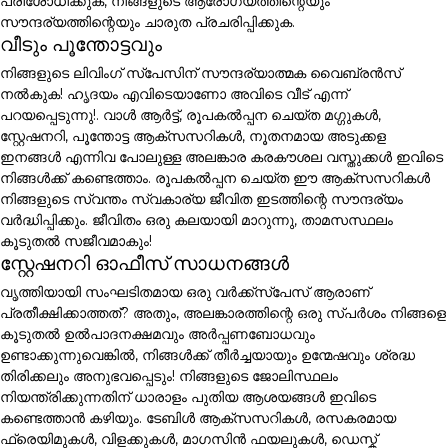
പരിശോധിക്കുക, നിങ്ങളുടെ ആരോഗ്യത്തിന്റെയും
സൗന്ദര്യത്തിന്റെയും ചാരുത പ്രചരിപ്പിക്കുക.
വീടും പൂന്തോട്ടവും
നിങ്ങളുടെ ലിവിംഗ് സ്പേസിന് സൗന്ദര്യാത്മക വൈബ്രൻസ്
നൽകുക! ഹൃദയം എവിടെയാണോ അവിടെ വീട് എന്ന്
പറയപ്പെടുന്നു!. വാൾ ആർട്ട്, രൂപകൽപ്പന ചെയ്ത മഗ്ഗുകൾ,
സ്റ്റേഷനറി, പൂന്തോട്ട ആക്സസറികൾ, നൂതനമായ അടുക്കള
ഇനങ്ങൾ എന്നിവ പോലുള്ള അലങ്കാര കരകൗശല വസ്തുക്കൾ ഇവിടെ
നിങ്ങൾക്ക് കണ്ടെത്താം. രൂപകൽപ്പന ചെയ്ത ഈ ആക്സസറികൾ
നിങ്ങളുടെ സ്വന്തം സ്വകാര്യ ജീവിത ഇടത്തിന്റെ സൗന്ദര്യം
വർദ്ധിപ്പിക്കും. ജീവിതം ഒരു കലയായി മാറുന്നു, താമസസ്ഥലം
കൂടുതൽ സജീവമാകും!
സ്റ്റേഷനറി ഓഫീസ് സാധനങ്ങൾ
വൃത്തിയായി സംഘടിതമായ ഒരു വർക്ക്സ്പേസ് ആരാണ്
പ്രതീക്ഷിക്കാത്തത്? അതും, അലങ്കാരത്തിന്റെ ഒരു സ്പർശം നിങ്ങളെ
കൂടുതൽ ഉൽപാദനക്ഷമവും അർപ്പണബോധവും
ഉണ്ടാക്കുന്നുവെങ്കിൽ, നിങ്ങൾക്ക് തീർച്ചയായും ഉന്മേഷവും ശ്രദ്ധ
തിരിക്കലും അനുഭവപ്പെടും! നിങ്ങളുടെ ജോലിസ്ഥലം
നിയന്ത്രിക്കുന്നതിന് ധാരാളം പുതിയ ആശയങ്ങൾ ഇവിടെ
കണ്ടെത്താൻ കഴിയും. ടേബിൾ ആക്സസറികൾ, രസകരമായ
ഫ്രെയിമുകൾ, വിളക്കുകൾ, മാഗസിൻ ഫയലുകൾ, ഡെസ്ക്