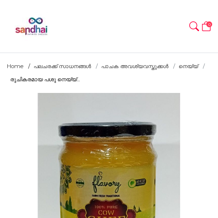
0
Home
പലചരക്ക് സാധനങ്ങൾ
പാചക അവശ്യവസ്തുക്കൾ
നെയ്യ്
രുചികരമായ പശു നെയ്യ്...