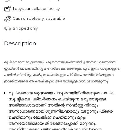
1 days cancellation policy
Cash on delivery is available
Shipped only
Description
രുചികരമായ ശുദ്ധമായ പശു നെയ്യ് ഉപയോഗിച്ച് അസാധാരണമായ
ഇന്ത്യൻ പാചകത്തിന്റെ രഹസ്യം കണ്ടെത്തുക. എ 2 ഇനം പശുക്കളുടെ
പാലിൽ നിന്ന് രൂപകൽപ്പന ചെയ്ത ഈ പ്രീമിയം നെയ്യ് നിങ്ങളുടെ
ഇന്ദ്രിയങ്ങളെ ആകർഷിക്കുന്ന ആഴത്തിലുള്ള സ്വാദ് നൽകുന്നു.
രുചികരമായ ശുദ്ധമായ പശു നെയ്യ് നിങ്ങളുടെ പാചക
സൃഷ്ടികളെ പരിവർത്തനം ചെയ്യുന്ന ഒരു അടുക്കള
അത്യാവശ്യമാണ്. അതിന്റെ സ്വർണ്ണ നിറവും
അസാധാരണമായ ഗുണനിലവാരവും വഴറ്റാനും ഫ്രൈ
ചെയ്യാനും ബേക്കിംഗ് ചെയ്യാനും മറ്റും
അനുയോജ്യമായ തിരഞ്ഞെടുപ്പാക്കി മാറ്റുന്നു.
അഡിറ്റീവുകളോ പ്രിസർവേറ്റീവുകളോ ഇല്ലാതെ