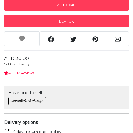
Add to cart
Buy now
AED 30.00
Sold by
flavory
4.9
17 Reviews
Have one to sell
ചന്തയിൽ വിൽക്കുക
Delivery options
4 days return back policy