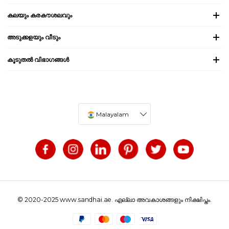
കലയും കരകൗശലവും
അടുക്കളയും വീടും
കൂടുതൽ വിഭാഗങ്ങൾ
Malayalam
© 2020-2025 www.sandhai.ae. എല്ലാ അവകാശങ്ങളും നിക്ഷിപ്തം.