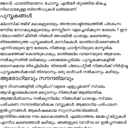
ജോവി, ഫാബ്രിയാനോ, ഫോസ്ക, എൽമർ തുടങ്ങിയ മികച്ച
നിലവാരമുള്ള ബ്രാൻഡുകൾ ലഭ്യമാണ്.
പുസ്തകങ്ങൾ
ക്ലാസിക് തമിഴ് കഥകളുടെയും അന്താരാഷ്ട്രതലത്തിൽ പ്രശംസ
നേടിയ നോവലുകളുടെയും മനസ്സിനെ വളച്ചൊടിക്കുന്ന ശേഖരം !! ഈ
വിഭാഗത്തിന് കീഴിൽ നിങ്ങൾ അവയിൽ ധാരാളം കണ്ടെത്തും.
തിരഞ്ഞെടുത്ത പുസ്തകങ്ങൾ, മാസികകൾ, യാത്രാവിവരണങ്ങൾ
എന്നിവയുടെ ഈ ശേഖരം നിങ്ങളെ ഫാന്റസിയുടെ മാസ്മരിക
ലോകത്തേക്ക് കൊണ്ടുപോകും, മാത്രമല്ല വായനയുടെ ആവേശം
നൽകുന്നതിൽ ഒരിക്കലും പരാജയപ്പെടില്ല. പുസ്തകക്കടകളിൽ
ഭയാനകമായ തിരച്ചിലില്ല. തിരയൽ പ്രോംപ്റ്റിൽ നിങ്ങൾക്ക് നിർദ്ദിഷ്ട
പുസ്തകങ്ങൾക്കായി തിരയാനും ഒരു ഓർഡർ നൽകാനും കഴിയും.
ആരോഗ്യവും സൗന്ദര്യവും
ഈ ദിവസങ്ങളിൽ ഗ്രൂമിംഗ് വളരെ എളുപ്പമാണ്! സ്വയം
ആവിഷ്കാരമല്ലാതെ മറ്റൊന്നും നിങ്ങൾക്ക് ആത്യന്തിക
ആത്മവിശ്വാസം നൽകുന്നില്ല. നിങ്ങൾക്ക് ധാരാളം സ്വയം
പരിചരണ സൗന്ദര്യവർദ്ധക വസ്തുക്കൾ, ആരോഗ്യ പരിപാലന
ഉൽപ്പന്നങ്ങൾ, ആകർഷകമായ സുഗന്ധദ്രവ്യങ്ങൾ,
ഇന്ദ്രിയപരമായ നഖ കലാകാരങ്ങൾ, എല്ലാത്തരം മേക്കപ്പ് കിറ്റുകൾ
എന്നിവ കണ്ടെത്താൻ കഴിയും. ഞങ്ങളുടെ sandhai.ae ഉൽപ്പന്നങ്ങൾ