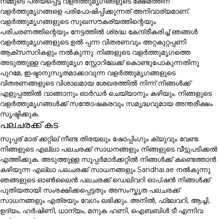
നമ്മുടെ പ്രിയപ്പെട്ട വളർത്തുമൃഗങ്ങളുടെ ക്ഷേമത്തിന്
വളർത്തുമൃഗങ്ങളെ പരിപോഷിപ്പിക്കുന്നത് അനിവാര്യമാണ്.
വളർത്തുമൃഗങ്ങളുടെ സുഖസൗകര്യത്തിന്റെയും
പരിചരണത്തിന്റെയും നേട്ടത്തിൽ ശ്രദ്ധ കേന്ദ്രീകരിച്ച് ഞങ്ങൾ
വളർത്തുമൃഗങ്ങളുടെ ഉൽ പ്പന്ന വിതരണവും അറ്റകുറ്റപ്പണി
ആക്സസറികളും നൽകുന്നു. നിങ്ങളുടെ വളർത്തുമൃഗത്തെ
അടുത്തുള്ള വളർത്തുമൃഗ സ്റ്റോറിലേക്ക് കൊണ്ടുപോകുന്നതിനു
പുറമേ, ഇഷ്ടാനുസൃതമാക്കാവുന്ന വളർത്തുമൃഗങ്ങളുടെ
വിതരണങ്ങളുടെ വിശാലമായ ശേഖരത്തിൽ നിന്ന് നിങ്ങൾക്ക്
എളുപ്പത്തിൽ വാങ്ങാനും ഓർഡർ ചെയ്യാനും കഴിയും. നിങ്ങളുടെ
വളർത്തുമൃഗങ്ങൾക്ക് സന്തോഷകരവും സമൃദ്ധവുമായ അന്തരീക്ഷം
സൃഷ്ടിക്കുക.
പലചരക്ക് കട
സൂപ്പര് മാര് ക്കറ്റില് നീണ്ട തിരയലും ഷോപ്പിംഗും ക്യൂവും വേണ്ട.
നിങ്ങളുടെ എല്ലാ പലചരക്ക് സാധനങ്ങളും നിങ്ങളുടെ വീട്ടുപടിക്കൽ
എത്തിക്കുക. അടുത്തുള്ള സൂപ്പർമാർക്കറ്റിൽ നിങ്ങൾക്ക് കണ്ടെത്താൻ
കഴിയുന്ന എല്ലാ പലചരക്ക് സാധനങ്ങളും Sandhai.ae നൽകുന്നു.
ഞങ്ങളുടെ ഓൺലൈൻ പലചരക്ക് ഡെലിവറി ഓപ്ഷൻ നിങ്ങൾക്ക്
പുതിയതായി സംരക്ഷിക്കപ്പെട്ടതും അസംസ്കൃത പലചരക്ക്
സാധനങ്ങളും എത്രയും വേഗം ലഭിക്കും. അനിൽ, ഫ്ലേവറി, ആച്ചി,
ഉദ്യം, ഹർഷിണി, ധാന്യം, മനുക ഹണി, ഐബബിൾ ടീ എന്നിവ