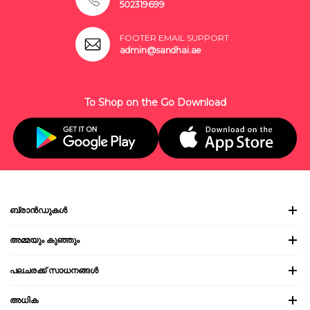
502319699
FOOTER EMAIL SUPPORT
admin@sandhai.ae
To Shop on the Go Download
ബ്രാൻഡുകൾ
അമ്മയും കുഞ്ഞും
പലചരക്ക് സാധനങ്ങൾ
അധിക