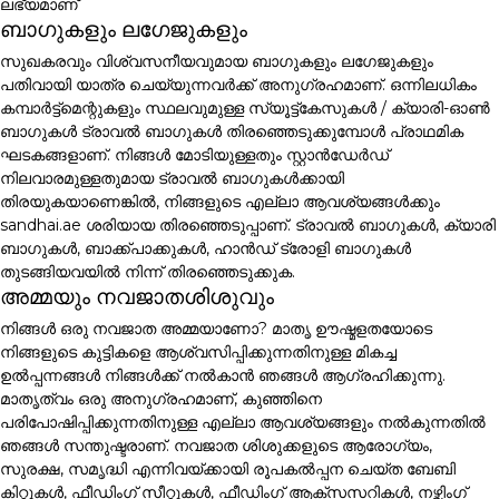
ലഭ്യമാണ്
ബാഗുകളും ലഗേജുകളും
സുഖകരവും വിശ്വസനീയവുമായ ബാഗുകളും ലഗേജുകളും
പതിവായി യാത്ര ചെയ്യുന്നവർക്ക് അനുഗ്രഹമാണ്. ഒന്നിലധികം
കമ്പാർട്ട്മെന്റുകളും സ്ഥലവുമുള്ള സ്യൂട്ട്കേസുകൾ / ക്യാരി-ഓൺ
ബാഗുകൾ ട്രാവൽ ബാഗുകൾ തിരഞ്ഞെടുക്കുമ്പോൾ പ്രാഥമിക
ഘടകങ്ങളാണ്. നിങ്ങൾ മോടിയുള്ളതും സ്റ്റാൻഡേർഡ്
നിലവാരമുള്ളതുമായ ട്രാവൽ ബാഗുകൾക്കായി
തിരയുകയാണെങ്കിൽ, നിങ്ങളുടെ എല്ലാ ആവശ്യങ്ങൾക്കും
sandhai.ae ശരിയായ തിരഞ്ഞെടുപ്പാണ്. ട്രാവൽ ബാഗുകൾ, ക്യാരി
ബാഗുകൾ, ബാക്ക്പാക്കുകൾ, ഹാൻഡ് ട്രോളി ബാഗുകൾ
തുടങ്ങിയവയിൽ നിന്ന് തിരഞ്ഞെടുക്കുക.
അമ്മയും നവജാതശിശുവും
നിങ്ങൾ ഒരു നവജാത അമ്മയാണോ? മാതൃ ഊഷ്മളതയോടെ
നിങ്ങളുടെ കുട്ടികളെ ആശ്വസിപ്പിക്കുന്നതിനുള്ള മികച്ച
ഉൽപ്പന്നങ്ങൾ നിങ്ങൾക്ക് നൽകാൻ ഞങ്ങൾ ആഗ്രഹിക്കുന്നു.
മാതൃത്വം ഒരു അനുഗ്രഹമാണ്, കുഞ്ഞിനെ
പരിപോഷിപ്പിക്കുന്നതിനുള്ള എല്ലാ ആവശ്യങ്ങളും നൽകുന്നതിൽ
ഞങ്ങൾ സന്തുഷ്ടരാണ്. നവജാത ശിശുക്കളുടെ ആരോഗ്യം,
സുരക്ഷ, സമൃദ്ധി എന്നിവയ്ക്കായി രൂപകൽപ്പന ചെയ്ത ബേബി
കിറ്റുകൾ, ഫീഡിംഗ് സീറ്റുകൾ, ഫീഡിംഗ് ആക്സസറികൾ, നഴ്സിംഗ്