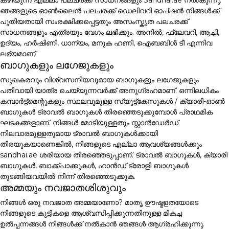
ഞങ്ങളുടെ ഓൺലൈൻ പലചരക്ക് ഡെലിവറി ഓപ്ഷൻ നിങ്ങൾക്ക്
പുതിയതായി സംരക്ഷിക്കപ്പെട്ടതും അസംസ്കൃത പലചരക്ക്
സാധനങ്ങളും എത്രയും വേഗം ലഭിക്കും. അനിൽ, ഫ്ലേവറി, ആച്ചി,
ഉദ്യം, ഹർഷിണി, ധാന്യം, മനുക ഹണി, ഐബബിൾ ടീ എന്നിവ
ലഭ്യമാണ്
ബാഗുകളും ലഗേജുകളും
സുഖകരവും വിശ്വസനീയവുമായ ബാഗുകളും ലഗേജുകളും
പതിവായി യാത്ര ചെയ്യുന്നവർക്ക് അനുഗ്രഹമാണ്. ഒന്നിലധികം
കമ്പാർട്ട്മെന്റുകളും സ്ഥലവുമുള്ള സ്യൂട്ട്കേസുകൾ / ക്യാരി-ഓൺ
ബാഗുകൾ ട്രാവൽ ബാഗുകൾ തിരഞ്ഞെടുക്കുമ്പോൾ പ്രാഥമിക
ഘടകങ്ങളാണ്. നിങ്ങൾ മോടിയുള്ളതും സ്റ്റാൻഡേർഡ്
നിലവാരമുള്ളതുമായ ട്രാവൽ ബാഗുകൾക്കായി
തിരയുകയാണെങ്കിൽ, നിങ്ങളുടെ എല്ലാ ആവശ്യങ്ങൾക്കും
sandhai.ae ശരിയായ തിരഞ്ഞെടുപ്പാണ്. ട്രാവൽ ബാഗുകൾ, ക്യാരി
ബാഗുകൾ, ബാക്ക്പാക്കുകൾ, ഹാൻഡ് ട്രോളി ബാഗുകൾ
തുടങ്ങിയവയിൽ നിന്ന് തിരഞ്ഞെടുക്കുക.
അമ്മയും നവജാതശിശുവും
നിങ്ങൾ ഒരു നവജാത അമ്മയാണോ? മാതൃ ഊഷ്മളതയോടെ
നിങ്ങളുടെ കുട്ടികളെ ആശ്വസിപ്പിക്കുന്നതിനുള്ള മികച്ച
ഉൽപ്പന്നങ്ങൾ നിങ്ങൾക്ക് നൽകാൻ ഞങ്ങൾ ആഗ്രഹിക്കുന്നു.