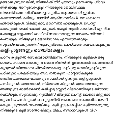
ഉണ്ടാക്കുന്നുവെങ്കിൽ, നിങ്ങൾക്ക് തീർച്ചയായും ഉന്മേഷവും ശ്രദ്ധ
തിരിക്കലും അനുഭവപ്പെടും! നിങ്ങളുടെ ജോലിസ്ഥലം
നിയന്ത്രിക്കുന്നതിന് ധാരാളം പുതിയ ആശയങ്ങൾ ഇവിടെ
കണ്ടെത്താൻ കഴിയും. ടേബിൾ ആക്സസറികൾ, രസകരമായ
ഫ്രെയിമുകൾ, വിളക്കുകൾ, മാഗസിൻ ഫയലുകൾ, ഡെസ്ക്
പാഡുകൾ, പെൻ ഹോൾഡറുകൾ, പേപ്പർ ആക്സസറികൾ എന്നിവ
പോലുള്ള സ്റ്റേഷനറി ഓഫീസ് സാധനങ്ങളുടെ ശേഖരം ബ്രൗസ്
ചെയ്യുക. നിങ്ങളുടെ ജോലിസ്ഥലം എന്നത്തേക്കാളും
സുഖപ്രദമാക്കുന്നതിന് ആസൂത്രണം ചെയ്യാൻ സമയമെടുക്കുക!
കളിപ്പാട്ടങ്ങളും ഗെയിമുകളും
പഠനം കൂടുതൽ രസകരമായിരിക്കണം. നിങ്ങളുടെ കുട്ടികൾ ഒരു
ഗെയിം പോലെ തോന്നുന്ന അതേ രീതിയിൽ ഉത്തരങ്ങൾ കണ്ടെത്താൻ
കൂടുതൽ ജിജ്ഞാസ പ്രേരിതരാകട്ടെ. കളിപ്പാട്ട ഗെയിമുകളിലൂടെ
പഠിക്കുന്ന പ്രക്രിയയും അവ നൽകുന്ന ഫാന്റസികളുടെ
അതിശയകരമായ ലോകവും സമന്വയിപ്പിക്കുക. കളിപ്പാട്ടങ്ങൾ,
പസിലുകൾ, ലെഗോകൾ, നിർമ്മാണ കിറ്റുകൾ മുതലായവയുടെ
ഞങ്ങളുടെ ഓൺലൈൻ കളിപ്പാട്ട സ്റ്റോർ വിഭാഗത്തിലൂടെ ബ്രൗസ്
ചെയ്യുക. സുഡോകു, റൂബിക്സ് ക്യൂബ്, ചെസ്സ്, ലെഗോ കിറ്റുകൾ
തുടങ്ങിയ പസിലുകൾ ചെറുപ്പത്തിൽ തന്നെ വൈജ്ഞാനിക ശേഷി
മെച്ചപ്പെടുത്താൻ സഹായിക്കും. കളിപ്പാട്ട ഷോപ്പിംഗ് ലളിതമാക്കുന്നു,
നിങ്ങളുടെ കുട്ടി സന്തോഷിക്കും. മികച്ച ബ്രാൻഡുകൾ: വിഗ,