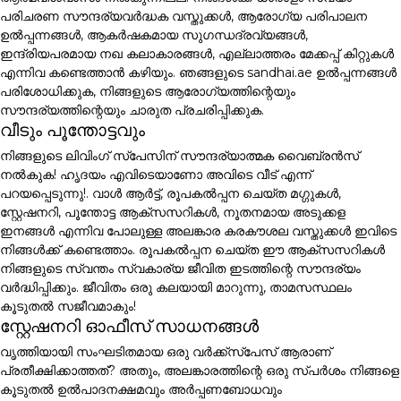
പരിചരണ സൗന്ദര്യവർദ്ധക വസ്തുക്കൾ, ആരോഗ്യ പരിപാലന
ഉൽപ്പന്നങ്ങൾ, ആകർഷകമായ സുഗന്ധദ്രവ്യങ്ങൾ,
ഇന്ദ്രിയപരമായ നഖ കലാകാരങ്ങൾ, എല്ലാത്തരം മേക്കപ്പ് കിറ്റുകൾ
എന്നിവ കണ്ടെത്താൻ കഴിയും. ഞങ്ങളുടെ sandhai.ae ഉൽപ്പന്നങ്ങൾ
പരിശോധിക്കുക, നിങ്ങളുടെ ആരോഗ്യത്തിന്റെയും
സൗന്ദര്യത്തിന്റെയും ചാരുത പ്രചരിപ്പിക്കുക.
വീടും പൂന്തോട്ടവും
നിങ്ങളുടെ ലിവിംഗ് സ്പേസിന് സൗന്ദര്യാത്മക വൈബ്രൻസ്
നൽകുക! ഹൃദയം എവിടെയാണോ അവിടെ വീട് എന്ന്
പറയപ്പെടുന്നു!. വാൾ ആർട്ട്, രൂപകൽപ്പന ചെയ്ത മഗ്ഗുകൾ,
സ്റ്റേഷനറി, പൂന്തോട്ട ആക്സസറികൾ, നൂതനമായ അടുക്കള
ഇനങ്ങൾ എന്നിവ പോലുള്ള അലങ്കാര കരകൗശല വസ്തുക്കൾ ഇവിടെ
നിങ്ങൾക്ക് കണ്ടെത്താം. രൂപകൽപ്പന ചെയ്ത ഈ ആക്സസറികൾ
നിങ്ങളുടെ സ്വന്തം സ്വകാര്യ ജീവിത ഇടത്തിന്റെ സൗന്ദര്യം
വർദ്ധിപ്പിക്കും. ജീവിതം ഒരു കലയായി മാറുന്നു, താമസസ്ഥലം
കൂടുതൽ സജീവമാകും!
സ്റ്റേഷനറി ഓഫീസ് സാധനങ്ങൾ
വൃത്തിയായി സംഘടിതമായ ഒരു വർക്ക്സ്പേസ് ആരാണ്
പ്രതീക്ഷിക്കാത്തത്? അതും, അലങ്കാരത്തിന്റെ ഒരു സ്പർശം നിങ്ങളെ
കൂടുതൽ ഉൽപാദനക്ഷമവും അർപ്പണബോധവും