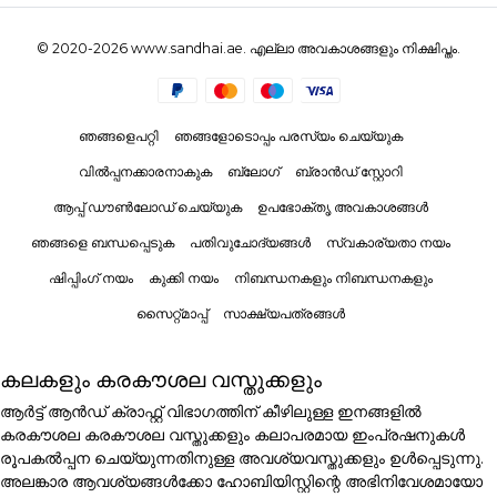
© 2020-2026 www.sandhai.ae. എല്ലാ അവകാശങ്ങളും നിക്ഷിപ്തം.
ഞങ്ങളെപറ്റി
ഞങ്ങളോടൊപ്പം പരസ്യം ചെയ്യുക
വിൽപ്പനക്കാരനാകുക
ബ്ലോഗ്
ബ്രാൻഡ് സ്റ്റോറി
ആപ്പ് ഡൗൺലോഡ് ചെയ്യുക
ഉപഭോക്തൃ അവകാശങ്ങൾ
ഞങ്ങളെ ബന്ധപ്പെടുക
പതിവുചോദ്യങ്ങൾ
സ്വകാര്യതാ നയം
ഷിപ്പിംഗ് നയം
കുക്കി നയം
നിബന്ധനകളും നിബന്ധനകളും
സൈറ്റ്മാപ്പ്
സാക്ഷ്യപത്രങ്ങൾ
കലകളും കരകൗശല വസ്തുക്കളും
ആർട്ട് ആൻഡ് ക്രാഫ്റ്റ് വിഭാഗത്തിന് കീഴിലുള്ള ഇനങ്ങളിൽ
കരകൗശല കരകൗശല വസ്തുക്കളും കലാപരമായ ഇംപ്രഷനുകൾ
രൂപകൽപ്പന ചെയ്യുന്നതിനുള്ള അവശ്യവസ്തുക്കളും ഉൾപ്പെടുന്നു.
അലങ്കാര ആവശ്യങ്ങൾക്കോ ഹോബിയിസ്റ്റിന്റെ അഭിനിവേശമായോ