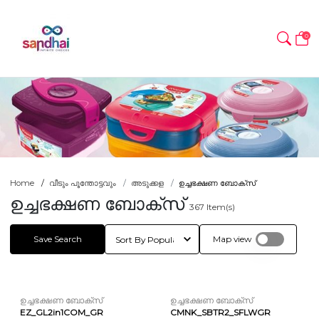
0
Home
വീടും പൂന്തോട്ടവും
അടുക്കള
ഉച്ചഭക്ഷണ ബോക്സ്
ഉച്ചഭക്ഷണ ബോക്സ്
367
Item(s)
Save Search
Map view
ഉച്ചഭക്ഷണ ബോക്സ്
ഉച്ചഭക്ഷണ ബോക്സ്
EZ_GL2in1COM_GR
CMNK_SBTR2_SFLWGR