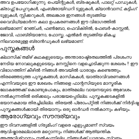
അവ ഉപയോഗിക്കുന്നു. പെയിന്റുകൾ, ബ്രഷുകൾ, പാലറ്റ് പാഡുകൾ,
ക്രാഫ്റ്റ് പേപ്പറുകൾ, എംബ്രോയിഡറി ടൂളുകൾ, ക്യാൻവാസ്, കട്ടിംഗ്
ടൂളുകൾ, സ്റ്റിക്കറുകൾ, അലങ്കാര ഇനങ്ങൾ തുടങ്ങിയ
വൈവിധ്യമാർന്ന കലാ ഉപകരണങ്ങൾ ഈ വിഭാഗത്തിൽ
ലഭ്യമാണ്. റേഞ്ചർ, ഫൺബോ, ഫെവിക്രിൽ, ഫേബർ-കാസ്റ്റൽ,
ജോവി, ഫാബ്രിയാനോ, ഫോസ്ക, എൽമർ തുടങ്ങിയ മികച്ച
നിലവാരമുള്ള ബ്രാൻഡുകൾ ലഭ്യമാണ്.
പുസ്തകങ്ങൾ
ക്ലാസിക് തമിഴ് കഥകളുടെയും അന്താരാഷ്ട്രതലത്തിൽ പ്രശംസ
നേടിയ നോവലുകളുടെയും മനസ്സിനെ വളച്ചൊടിക്കുന്ന ശേഖരം !! ഈ
വിഭാഗത്തിന് കീഴിൽ നിങ്ങൾ അവയിൽ ധാരാളം കണ്ടെത്തും.
തിരഞ്ഞെടുത്ത പുസ്തകങ്ങൾ, മാസികകൾ, യാത്രാവിവരണങ്ങൾ
എന്നിവയുടെ ഈ ശേഖരം നിങ്ങളെ ഫാന്റസിയുടെ മാസ്മരിക
ലോകത്തേക്ക് കൊണ്ടുപോകും, മാത്രമല്ല വായനയുടെ ആവേശം
നൽകുന്നതിൽ ഒരിക്കലും പരാജയപ്പെടില്ല. പുസ്തകക്കടകളിൽ
ഭയാനകമായ തിരച്ചിലില്ല. തിരയൽ പ്രോംപ്റ്റിൽ നിങ്ങൾക്ക് നിർദ്ദിഷ്ട
പുസ്തകങ്ങൾക്കായി തിരയാനും ഒരു ഓർഡർ നൽകാനും കഴിയും.
ആരോഗ്യവും സൗന്ദര്യവും
ഈ ദിവസങ്ങളിൽ ഗ്രൂമിംഗ് വളരെ എളുപ്പമാണ്! സ്വയം
ആവിഷ്കാരമല്ലാതെ മറ്റൊന്നും നിങ്ങൾക്ക് ആത്യന്തിക
ആത്മവിശ്വാസം നൽകുന്നില്ല. നിങ്ങൾക്ക് ധാരാളം സ്വയം