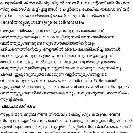
പോളാർബി, കിൻഡർഫീറ്റ്, ലിറ്റിൽ സോൾ +, ഡാന്റോയ്, ബിഗ്ജിഗ്സ്,
ന്യൂ ക്ലാസിക് കളിപ്പാട്ടങ്ങൾ, പേപ്പർക്രൂ, പോപിക്, ത്രെഡ് ബിയർ,
ടിഡ്ലോ, ടൈഗർ ട്രൈബ്, പോൾസി എന്നിവ ലഭ്യമാണ്.
വളർത്തുമൃഗങ്ങളുടെ വിതരണം
നമ്മുടെ പ്രിയപ്പെട്ട വളർത്തുമൃഗങ്ങളുടെ ക്ഷേമത്തിന്
വളർത്തുമൃഗങ്ങളെ പരിപോഷിപ്പിക്കുന്നത് അനിവാര്യമാണ്.
വളർത്തുമൃഗങ്ങളുടെ സുഖസൗകര്യത്തിന്റെയും
പരിചരണത്തിന്റെയും നേട്ടത്തിൽ ശ്രദ്ധ കേന്ദ്രീകരിച്ച് ഞങ്ങൾ
വളർത്തുമൃഗങ്ങളുടെ ഉൽ പ്പന്ന വിതരണവും അറ്റകുറ്റപ്പണി
ആക്സസറികളും നൽകുന്നു. നിങ്ങളുടെ വളർത്തുമൃഗത്തെ
അടുത്തുള്ള വളർത്തുമൃഗ സ്റ്റോറിലേക്ക് കൊണ്ടുപോകുന്നതിനു
പുറമേ, ഇഷ്ടാനുസൃതമാക്കാവുന്ന വളർത്തുമൃഗങ്ങളുടെ
വിതരണങ്ങളുടെ വിശാലമായ ശേഖരത്തിൽ നിന്ന് നിങ്ങൾക്ക്
എളുപ്പത്തിൽ വാങ്ങാനും ഓർഡർ ചെയ്യാനും കഴിയും. നിങ്ങളുടെ
വളർത്തുമൃഗങ്ങൾക്ക് സന്തോഷകരവും സമൃദ്ധവുമായ അന്തരീക്ഷം
സൃഷ്ടിക്കുക.
പലചരക്ക് കട
സൂപ്പര് മാര് ക്കറ്റില് നീണ്ട തിരയലും ഷോപ്പിംഗും ക്യൂവും വേണ്ട.
നിങ്ങളുടെ എല്ലാ പലചരക്ക് സാധനങ്ങളും നിങ്ങളുടെ വീട്ടുപടിക്കൽ
എത്തിക്കുക. അടുത്തുള്ള സൂപ്പർമാർക്കറ്റിൽ നിങ്ങൾക്ക് കണ്ടെത്താൻ
കഴിയുന്ന എല്ലാ പലചരക്ക് സാധനങ്ങളും Sandhai.ae നൽകുന്നു.