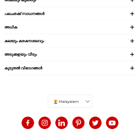
പലചരക്ക് സാധനങ്ങൾ
അധിക
കലയും കരകൗശലവും
അടുക്കളയും വീടും
കൂടുതൽ വിഭാഗങ്ങൾ
Malayalam