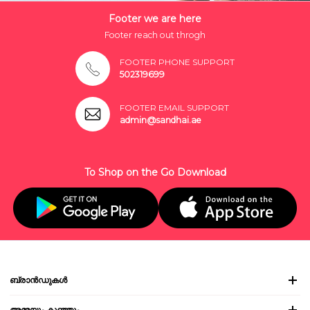
Footer we are here
Footer reach out throgh
FOOTER PHONE SUPPORT
502319699
FOOTER EMAIL SUPPORT
admin@sandhai.ae
To Shop on the Go Download
ബ്രാൻഡുകൾ
അമ്മയും കുഞ്ഞും