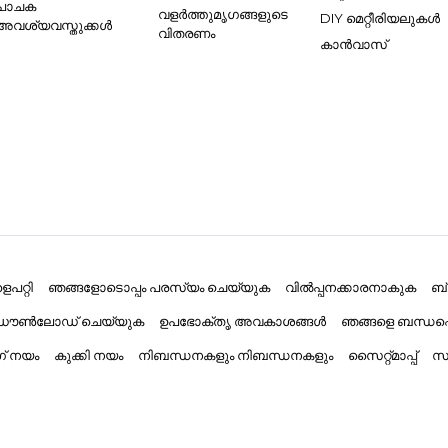
പാചക
വളർത്തുമൃഗങ്ങളുടെ
DIY മെറ്റീരിയലുകൾ
അവശ്യവസ്തുക്കൾ
വിതരണം
കാൻവാസ്
പറ്റി
ഞങ്ങളോടൊപ്പം പരസ്യം ചെയ്യുക
വിൽപ്പനക്കാരനാകുക
ബ
് ഡൗൺലോഡ് ചെയ്യുക
ഉപഭോക്തൃ അവകാശങ്ങൾ
ഞങ്ങളെ ബന്ധപ്
ംഗ് നയം
കുക്കി നയം
നിബന്ധനകളും നിബന്ധനകളും
സൈറ്റ്മാപ്പ്
സാ