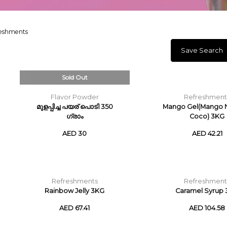
eshments
Save Search
Sold Out
Flavor Powder
Refreshment
മുളപ്പിച്ച പയര് പൊടി 350
Mango Gel(Mango 
ഗ്രാം
Coco) 3KG
AED 30
AED 42.21
Refreshments
Refreshment
Rainbow Jelly 3KG
Caramel Syrup 
AED 67.41
AED 104.58