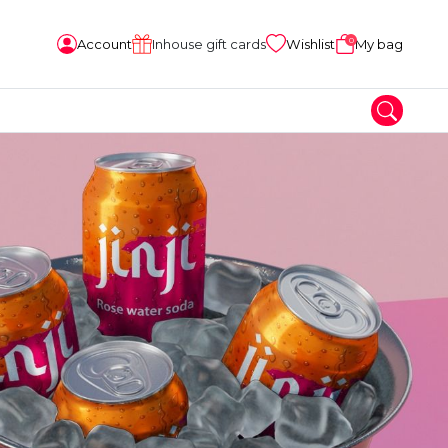
0
Account
Inhouse gift cards
Wishlist
My bag