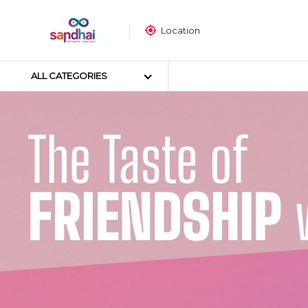
Location
ALL CATEGORIES
Most popular
ക്രാഫ്റ്റ് മെറ്റീരിയലുകൾ
തയ്യൽ സാമഗ്രികൾ
ആർട്ട് മെറ്റീരിയലുകൾ
DIY മെറ്റീരിയലുകൾ
ആർട്സ് & കരകൗശല ഉപകര
സ്റ്റിക്കർ പോസ്റ്റർ
പസിൾ