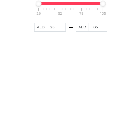
26
52
79
105
AED
AED