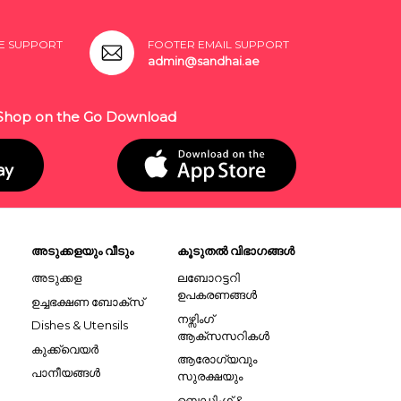
E SUPPORT
FOOTER EMAIL SUPPORT
admin@sandhai.ae
Shop on the Go Download
അടുക്കളയും വീടും
കൂടുതൽ വിഭാഗങ്ങൾ
അടുക്കള
ലബോറട്ടറി
ഉപകരണങ്ങൾ
ഉച്ചഭക്ഷണ ബോക്സ്
നഴ്സിംഗ്
Dishes & Utensils
ആക്സസറികൾ
കുക്ക്വെയർ
ആരോഗ്യവും
പാനീയങ്ങൾ
സുരക്ഷയും
ബെഡ്ഡിംഗ് &