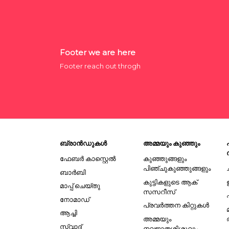
Footer we are here
Footer reach out throgh
ബ്രാൻഡുകൾ
അമ്മയും കുഞ്ഞും
ഫേബർ കാസ്റ്റെൽ
കുഞ്ഞുങ്ങളും
പിഞ്ചുകുഞ്ഞുങ്ങളും
ബാർബി
കുട്ടികളുടെ ആക്
മാപ്പ് ചെയ്തു
സസറീസ്
നോമാഡ്
പ്രവർത്തന കിറ്റുകൾ
ആച്ചി
അമ്മയും
സ്വാദ്
നവജാതശിശുവും