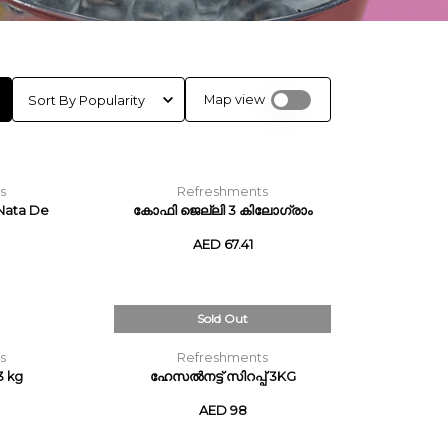
Map view
s
Refreshments
Nata De
കോഫി ജെല്ലി 3 കിലോഗ്രാം
AED 67.41
Sold Out
s
Refreshments
3 kg
ഹേസൽനട്ട് സിറപ്പ് 3KG
AED 98