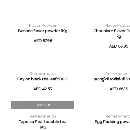
Flavor Powder
Flavor Powd
Banana flavor powder 1Kg
Chocolate Flavor P
kg
AED 57.96
AED 63.95
Refreshments
Refreshment
Ceylon black tea leaf 500 G
ജാസ്മിൻ ഗ്രീൻ ടീ 50
AED 42.53
AED 66.15
Sold Out
Refreshments
Refreshment
Tapoica Pearl bubble tea
Egg Pudding powd
1KG