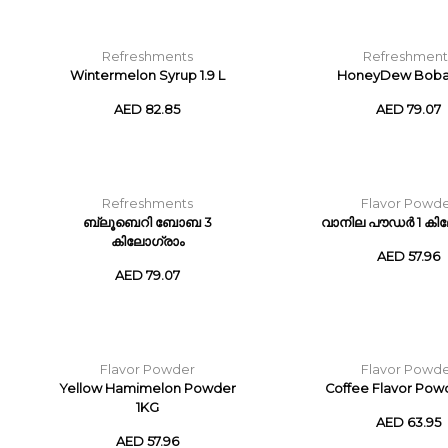
Refreshments
Refreshment
Wintermelon Syrup 1.9 L
HoneyDew Boba
AED 82.85
AED 79.07
Refreshments
Flavor Powd
ബ്ലൂബെറി ബോബ 3
വാനില പൗഡർ 1 കി
കിലോഗ്രാം
AED 57.96
AED 79.07
Flavor Powder
Flavor Powd
Yellow Hamimelon Powder
Coffee Flavor Powd
1KG
AED 63.95
AED 57.96