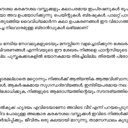
ൽ കരകൗശല കരകൗശല വസ്തുക്കളും കലാപരമായ ഇംപ്രഷനുകൾ രൂപക
അവ ഉപയോഗിക്കുന്നു. പെയിന്റുകൾ, ബ്രഷുകൾ, പാലറ്റ് പാഡു
 ഇനങ്ങൾ തുടങ്ങിയ വൈവിധ്യമാർന്ന കലാ ഉപകരണങ്ങൾ ഈ വിഭാ
കച്ച നിലവാരമുള്ള ബ്രാൻഡുകൾ ലഭ്യമാണ്.
സ നേടിയ നോവലുകളുടെയും മനസ്സിനെ വളച്ചൊടിക്കുന്ന ശേഖര
ാവിവരണങ്ങൾ എന്നിവയുടെ ഈ ശേഖരം നിങ്ങളെ ഫാന്റസിയുടെ മ
ുസ്തകക്കടകളിൽ ഭയാനകമായ തിരച്ചിലില്ല. തിരയൽ പ്രോംപ്റ്റി
ാരമല്ലാതെ മറ്റൊന്നും നിങ്ങൾക്ക് ആത്യന്തിക ആത്മവിശ്വാസ
ങൾ, ആകർഷകമായ സുഗന്ധദ്രവ്യങ്ങൾ, ഇന്ദ്രിയപരമായ നഖ കലാക
ശോധിക്കുക, നിങ്ങളുടെ ആരോഗ്യത്തിന്റെയും സൗന്ദര്യത്തിന്റെ
ുക! ഹൃദയം എവിടെയാണോ അവിടെ വീട് എന്ന് പറയപ്പെടുന്നു!. 
ിവ പോലുള്ള അലങ്കാര കരകൗശല വസ്തുക്കൾ ഇവിടെ നിങ്ങൾക
ർദ്ധിപ്പിക്കും. ജീവിതം ഒരു കലയായി മാറുന്നു, താമസസ്ഥലം ക