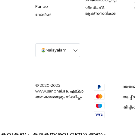
Funbo
ഫീഡിംഗ് &
ആക്സസറികൾ
റേഞ്ചർ
Malayalam
© 2020-2025
ഞങ്ങളെ
www.sandhai.ae. എല്ലാ
ആപ്പ
അവകാശങ്ങളും നിക്ഷിപ്തം.
ഷിപ്പി
കലകളും കരകൗശല വസ്തുക്കളും