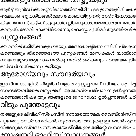
ആർട്ട് ആൻഡ് ക്രാഫ്റ്റ് വിഭാഗത്തിന് കീഴിലുള്ള ഇനങ്ങളി
അലങ്കാര ആവശ്യങ്ങൾക്കോ ഹോബിയിസ്റ്റിന്റെ അഭിനിവേശമായോ 
ക്യാൻവാസ്, കട്ടിംഗ് ടൂളുകൾ, സ്റ്റിക്കറുകൾ, അലങ്കാര
കാസ്റ്റൽ, ജോവി, ഫാബ്രിയാനോ, ഫോസ്ക, എൽമർ തുടങ്ങിയ മി
പുസ്തകങ്ങൾ
ക്ലാസിക് തമിഴ് കഥകളുടെയും അന്താരാഷ്ട്രതലത്തിൽ പ്രശം
കണ്ടെത്തും. തിരഞ്ഞെടുത്ത പുസ്തകങ്ങൾ, മാസികകൾ, യാത്ര
വായനയുടെ ആവേശം നൽകുന്നതിൽ ഒരിക്കലും പരാജയപ്പെടില്ല. പ
ഓർഡർ നൽകാനും കഴിയും.
ആരോഗ്യവും സൗന്ദര്യവും
ഈ ദിവസങ്ങളിൽ ഗ്രൂമിംഗ് വളരെ എളുപ്പമാണ്! സ്വയം ആവിഷ്ക
സൗന്ദര്യവർദ്ധക വസ്തുക്കൾ, ആരോഗ്യ പരിപാലന ഉൽപ്പന്നങ്
കണ്ടെത്താൻ കഴിയും. ഞങ്ങളുടെ sandhai.ae ഉൽപ്പന്നങ്ങൾ പരി
വീടും പൂന്തോട്ടവും
നിങ്ങളുടെ ലിവിംഗ് സ്പേസിന് സൗന്ദര്യാത്മക വൈബ്രൻസ് നൽക
പൂന്തോട്ട ആക്സസറികൾ, നൂതനമായ അടുക്കള ഇനങ്ങൾ എന്ന
നിങ്ങളുടെ സ്വന്തം സ്വകാര്യ ജീവിത ഇടത്തിന്റെ സൗന്ദര്യം വ
സ്റ്റേഷനറി ഓഫീസ് സാധനങ്ങൾ