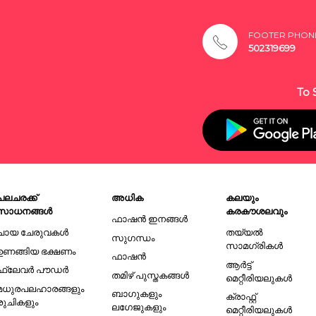
FOOTER PHON
502319699
To 
പലചരക്ക്
അധിക
കലയും
സാധനങ്ങൾ
കരകൗശലവും
ഫാഷൻ ഇനങ്ങൾ
ചായ ചേരുവകൾ
തയ്യൽ
സുഗന്ധം
സാമഗ്രികൾ
ഉണങ്ങിയ ഭക്ഷണം
ഫാഷൻ
ആർട്ട്
ഫ്ലേവർ പൗഡർ
തമിഴ് പുസ്തകങ്ങൾ
മെറ്റീരിയലുകൾ
മധുരപലഹാരങ്ങളും
ബാഗുകളും
ക്രാഫ്റ്റ്
രുചികളും
ലഗേജുകളും
മെറ്റീരിയലുകൾ