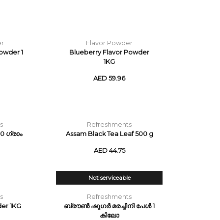
er
Flavor Powder
owder 1
Blueberry Flavor Powder
1KG
AED 59.96
s
Refreshments
0 ഗ്രാം
Assam Black Tea Leaf 500 g
AED 44.75
Not serviceable
Sold Out
s
Refreshments
er 1KG
ബ്രൗൺ ഷുഗർ മരച്ചീനി പേൾ 1
കിലോ