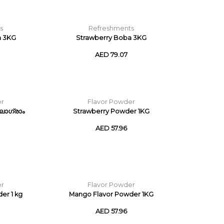
s
Refreshments
 3KG
Strawberry Boba 3KG
AED 79.07
er
Flavor Powder
ലോഗ്രാം
Strawberry Powder 1KG
AED 57.96
er
Flavor Powder
er 1 kg
Mango Flavor Powder 1KG
AED 57.96