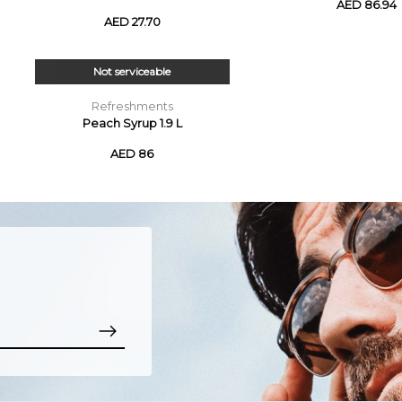
AED 86.94
AED 27.70
Not serviceable
Refreshments
Peach Syrup 1.9 L
AED 86