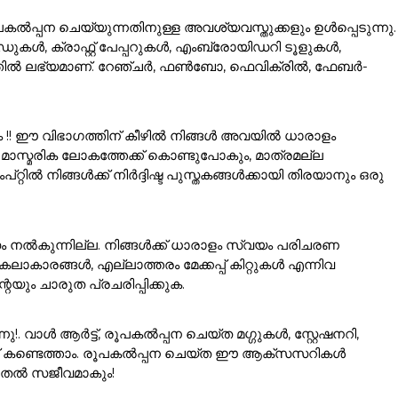
ൽപ്പന ചെയ്യുന്നതിനുള്ള അവശ്യവസ്തുക്കളും ഉൾപ്പെടുന്നു.
കൾ, ക്രാഫ്റ്റ് പേപ്പറുകൾ, എംബ്രോയിഡറി ടൂളുകൾ,
ഗത്തിൽ ലഭ്യമാണ്. റേഞ്ചർ, ഫൺബോ, ഫെവിക്രിൽ, ഫേബർ-
ം !! ഈ വിഭാഗത്തിന് കീഴിൽ നിങ്ങൾ അവയിൽ ധാരാളം
ാസ്മരിക ലോകത്തേക്ക് കൊണ്ടുപോകും, മാത്രമല്ല
ൽ നിങ്ങൾക്ക് നിർദ്ദിഷ്ട പുസ്തകങ്ങൾക്കായി തിരയാനും ഒരു
ം നൽകുന്നില്ല. നിങ്ങൾക്ക് ധാരാളം സ്വയം പരിചരണ
ാരങ്ങൾ, എല്ലാത്തരം മേക്കപ്പ് കിറ്റുകൾ എന്നിവ
യും ചാരുത പ്രചരിപ്പിക്കുക.
വാൾ ആർട്ട്, രൂപകൽപ്പന ചെയ്ത മഗ്ഗുകൾ, സ്റ്റേഷനറി,
്ക് കണ്ടെത്താം. രൂപകൽപ്പന ചെയ്ത ഈ ആക്സസറികൾ
ൂടുതൽ സജീവമാകും!