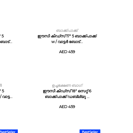
ബാക്ക്പാക്ക്
 5
ഈസി കിഡ്സ് 17" 5 ബാക്ക്പാക്ക്
ബോട്...
w / വാട്ടർ ബോട്...
AED 459
ൾ
ഉച്ചഭക്ഷണ ബാഗ്
 5
ഈസി കിഡ്സ് 18" സെറ്റ് 6
വാട്ട...
ബാക്ക്പാക്ക് ഡബ്ല്യു ...
AED 459
BestSeller
BestSeller