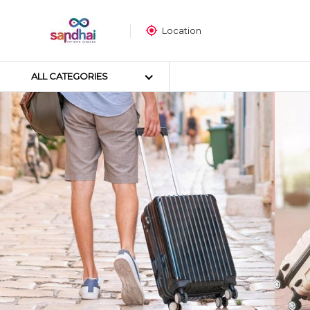
Location
ALL CATEGORIES
Most popular
ക്രാഫ്റ്റ് മെറ്റീരിയലുകൾ
തയ്യൽ സാമഗ്രികൾ
ആർട്ട് മെറ്റീരിയലുകൾ
DIY മെറ്റീരിയലുകൾ
ആർട്സ് & കരകൗശല ഉപകര
സ്റ്റിക്കർ പോസ്റ്റർ
പസിൾ