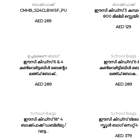
ബാക്ക്പാക്ക്
ബാക്ക്പാക്ക്
CMHB_S24CLBWSF_PU
ഈസി കിഡ്സ് 3 കമ്പാർട്ട
800 മില്ലി സ്റ്റെയിൻ
AED 269
AED 129
ഉച്ചഭക്ഷണ ബാഗ്
School Bags
ഈസി കിഡ്സ് 6 & 4
ഈസി കിഡ്സ് 6 &
കൺവെർട്ടബിൾ ബെന്റോ
കൺവെർട്ടിബിൾ ബെ
ലഞ്ച് ബോക്...
ലഞ്ച് ബോക...
AED 289
AED 289
School Bags
School Bags
ഈസി കിഡ്സ് 18" 4
ഈസി കിഡ്സ് ട്രോളി
ബാക്ക്പാക്ക് ഡബ്ല്യു /
സ്കൂൾ ബാഗ് സെറ്റ് 4 w
വാട്ട...
AED 379