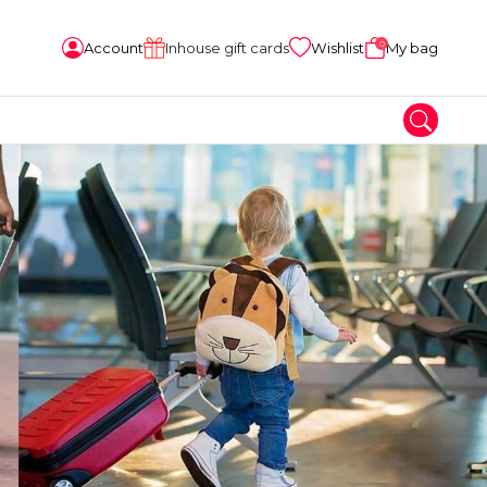
0
Account
Inhouse gift cards
Wishlist
My bag