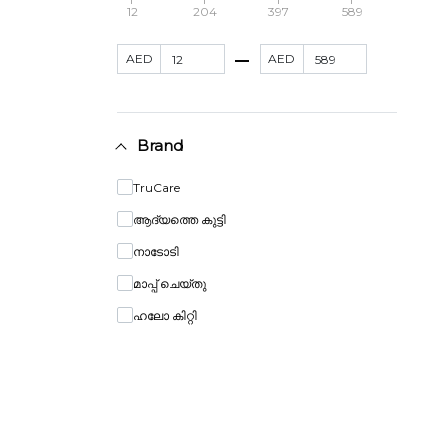
12
204
397
589
AED
AED
Brand
TruCare
ആദ്യത്തെ കുട്ടി
നാടോടി
മാപ്പ് ചെയ്തു
ഹലോ കിറ്റി