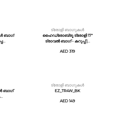
ട്രോളി ബാഗുകൾ
ൂൾ ബാഗ്
ഹൈഡ്രോബ്രൂ ട്രോളി 17"
...
ട്രാവൽ ബാഗ് - കറുപ്പ് |...
AED 319
ട്രോളി ബാഗുകൾ
ൾ ബാഗ്
EZ_TR4W_BK
..
AED 149