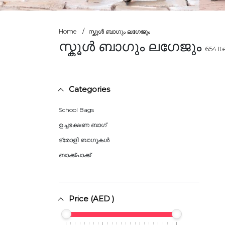
Home
സ്കൂൾ ബാഗും ലഗേജും
സ്കൂൾ ബാഗും ലഗേജും
654
It
Categories
School Bags
ഉച്ചഭക്ഷണ ബാഗ്
ട്രോളി ബാഗുകൾ
ബാക്ക്പാക്ക്
Price (AED )