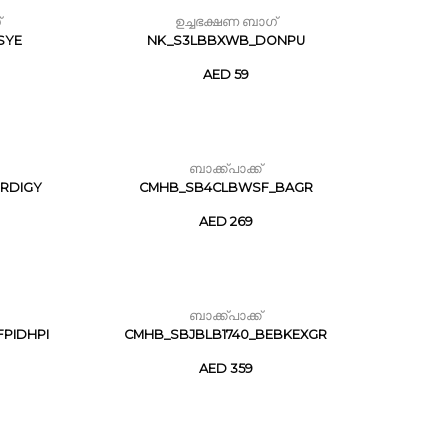
്
ഉച്ചഭക്ഷണ ബാഗ്
SYE
NK_S3LBBXWB_DONPU
AED 59
ബാക്ക്പാക്ക്
RDIGY
CMHB_SB4CLBWSF_BAGR
AED 269
ബാക്ക്പാക്ക്
FPIDHPI
CMHB_SBJBLB1740_BEBKEXGR
AED 359