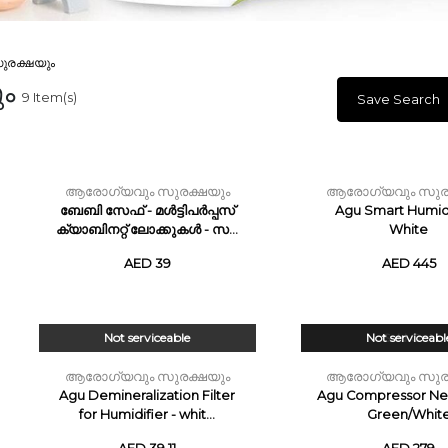
രക്ഷയും
ും
9
Item(s)
Save Search
ആരോഗ്യവും സുരക്ഷയും
ആരോഗ്യവും സുര
ബേബി സേഫ് - മൾട്ടിപർപ്പസ്
Agu Smart Humidi
ക്യാബിനറ്റ് ലോക്കുകൾ - സ...
White
AED 39
AED 445
Not serviceable
Not serviceabl
Sold Out
ആരോഗ്യവും സുരക്ഷയും
ആരോഗ്യവും സുര
Agu Demineralization Filter
Agu Compressor Neb
for Humidifier - whit...
Green/Whit