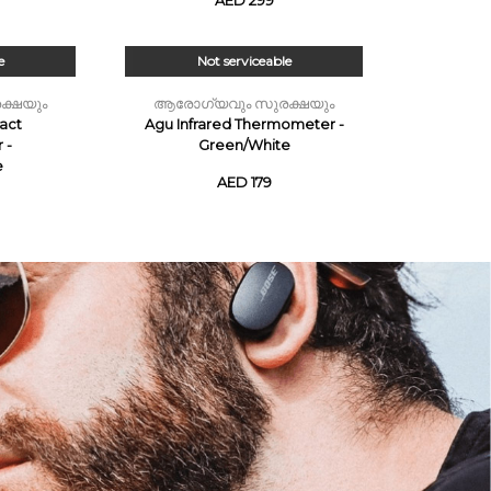
AED 299
e
Not serviceable
ക്ഷയും
ആരോഗ്യവും സുരക്ഷയും
act
Agu Infrared Thermometer -
 -
Green/White
e
AED 179