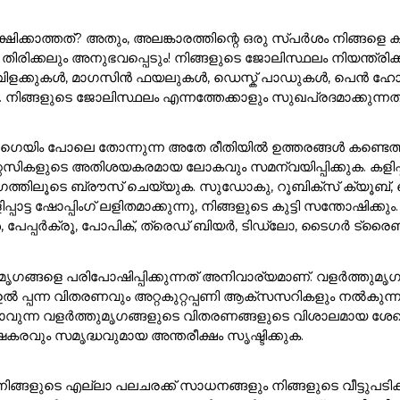
്ഷിക്കാത്തത്? അതും, അലങ്കാരത്തിന്റെ ഒരു സ്പർശം നിങ്
്രദ്ധ തിരിക്കലും അനുഭവപ്പെടും! നിങ്ങളുടെ ജോലിസ്ഥലം നിയന്
വിളക്കുകൾ, മാഗസിൻ ഫയലുകൾ, ഡെസ്ക് പാഡുകൾ, പെൻ ഹ
 നിങ്ങളുടെ ജോലിസ്ഥലം എന്നത്തേക്കാളും സുഖപ്രദമാക്കുന
ഗെയിം പോലെ തോന്നുന്ന അതേ രീതിയിൽ ഉത്തരങ്ങൾ കണ്ടെത്താ
്റസികളുടെ അതിശയകരമായ ലോകവും സമന്വയിപ്പിക്കുക. കളിപ്
ത്തിലൂടെ ബ്രൗസ് ചെയ്യുക. സുഡോകു, റൂബിക്സ് ക്യൂബ്, ചെ
ട്ട ഷോപ്പിംഗ് ലളിതമാക്കുന്നു, നിങ്ങളുടെ കുട്ടി സന്തോഷിക്കു
്ങൾ, പേപ്പർക്രൂ, പോപിക്, ത്രെഡ് ബിയർ, ടിഡ്ലോ, ടൈഗർ ട്ര
ത്തുമൃഗങ്ങളെ പരിപോഷിപ്പിക്കുന്നത് അനിവാര്യമാണ്. വളർത്ത
ുടെ ഉൽ പ്പന്ന വിതരണവും അറ്റകുറ്റപ്പണി ആക്സസറികളും നൽകുന
്കാവുന്ന വളർത്തുമൃഗങ്ങളുടെ വിതരണങ്ങളുടെ വിശാലമായ ശേഖര
കരവും സമൃദ്ധവുമായ അന്തരീക്ഷം സൃഷ്ടിക്കുക.
്ട. നിങ്ങളുടെ എല്ലാ പലചരക്ക് സാധനങ്ങളും നിങ്ങളുടെ വീട്ടുപടിക