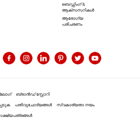
ബെഡ്ഡിംഗ് &
ആക്സസറികൾ
ആരോഗ്യ
പരിചരണം
്ലോഗ്
ബ്രാൻഡ് സ്റ്റോറി
പെടുക
പതിവുചോദ്യങ്ങൾ
സ്വകാര്യതാ നയം
ക്ഷ്യപത്രങ്ങൾ