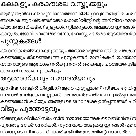
കലകളും കരകൗശല വസ്തുക്കളും
ആർട്ട് ആൻഡ് ക്രാഫ്റ്റ് വിഭാഗത്തിന് കീഴിലുള്ള ഇനങ്ങളി
അലങ്കാര ആവശ്യങ്ങൾക്കോ ഹോബിയിസ്റ്റിന്റെ അഭിനിവേശമായോ 
ക്യാൻവാസ്, കട്ടിംഗ് ടൂളുകൾ, സ്റ്റിക്കറുകൾ, അലങ്കാര
കാസ്റ്റൽ, ജോവി, ഫാബ്രിയാനോ, ഫോസ്ക, എൽമർ തുടങ്ങിയ മി
പുസ്തകങ്ങൾ
ക്ലാസിക് തമിഴ് കഥകളുടെയും അന്താരാഷ്ട്രതലത്തിൽ പ്രശം
കണ്ടെത്തും. തിരഞ്ഞെടുത്ത പുസ്തകങ്ങൾ, മാസികകൾ, യാത്ര
വായനയുടെ ആവേശം നൽകുന്നതിൽ ഒരിക്കലും പരാജയപ്പെടില്ല. പ
ഓർഡർ നൽകാനും കഴിയും.
ആരോഗ്യവും സൗന്ദര്യവും
ഈ ദിവസങ്ങളിൽ ഗ്രൂമിംഗ് വളരെ എളുപ്പമാണ്! സ്വയം ആവിഷ്ക
സൗന്ദര്യവർദ്ധക വസ്തുക്കൾ, ആരോഗ്യ പരിപാലന ഉൽപ്പന്നങ്
കണ്ടെത്താൻ കഴിയും. ഞങ്ങളുടെ sandhai.ae ഉൽപ്പന്നങ്ങൾ പരി
വീടും പൂന്തോട്ടവും
നിങ്ങളുടെ ലിവിംഗ് സ്പേസിന് സൗന്ദര്യാത്മക വൈബ്രൻസ് നൽക
പൂന്തോട്ട ആക്സസറികൾ, നൂതനമായ അടുക്കള ഇനങ്ങൾ എന്ന
നിങ്ങളുടെ സ്വന്തം സ്വകാര്യ ജീവിത ഇടത്തിന്റെ സൗന്ദര്യം വ