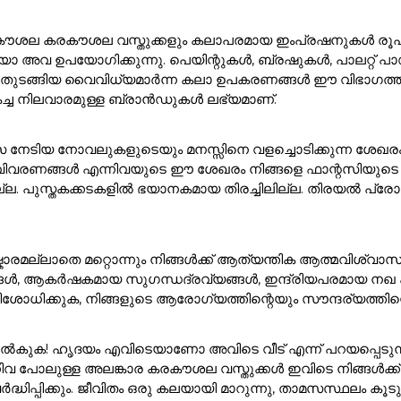
ൽ കരകൗശല കരകൗശല വസ്തുക്കളും കലാപരമായ ഇംപ്രഷനുകൾ രൂപക
അവ ഉപയോഗിക്കുന്നു. പെയിന്റുകൾ, ബ്രഷുകൾ, പാലറ്റ് പാഡു
 ഇനങ്ങൾ തുടങ്ങിയ വൈവിധ്യമാർന്ന കലാ ഉപകരണങ്ങൾ ഈ വിഭാ
കച്ച നിലവാരമുള്ള ബ്രാൻഡുകൾ ലഭ്യമാണ്.
സ നേടിയ നോവലുകളുടെയും മനസ്സിനെ വളച്ചൊടിക്കുന്ന ശേഖര
ാവിവരണങ്ങൾ എന്നിവയുടെ ഈ ശേഖരം നിങ്ങളെ ഫാന്റസിയുടെ മ
ുസ്തകക്കടകളിൽ ഭയാനകമായ തിരച്ചിലില്ല. തിരയൽ പ്രോംപ്റ്റി
ാരമല്ലാതെ മറ്റൊന്നും നിങ്ങൾക്ക് ആത്യന്തിക ആത്മവിശ്വാസ
ങൾ, ആകർഷകമായ സുഗന്ധദ്രവ്യങ്ങൾ, ഇന്ദ്രിയപരമായ നഖ കലാക
ശോധിക്കുക, നിങ്ങളുടെ ആരോഗ്യത്തിന്റെയും സൗന്ദര്യത്തിന്റെ
ുക! ഹൃദയം എവിടെയാണോ അവിടെ വീട് എന്ന് പറയപ്പെടുന്നു!. 
ിവ പോലുള്ള അലങ്കാര കരകൗശല വസ്തുക്കൾ ഇവിടെ നിങ്ങൾക
ർദ്ധിപ്പിക്കും. ജീവിതം ഒരു കലയായി മാറുന്നു, താമസസ്ഥലം ക