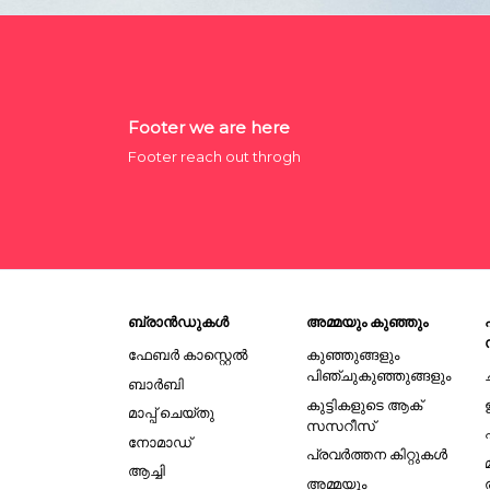
Footer we are here
Footer reach out throgh
ബ്രാൻഡുകൾ
അമ്മയും കുഞ്ഞും
ഫേബർ കാസ്റ്റെൽ
കുഞ്ഞുങ്ങളും
പിഞ്ചുകുഞ്ഞുങ്ങളും
ബാർബി
കുട്ടികളുടെ ആക്
മാപ്പ് ചെയ്തു
സസറീസ്
നോമാഡ്
പ്രവർത്തന കിറ്റുകൾ
ആച്ചി
അമ്മയും