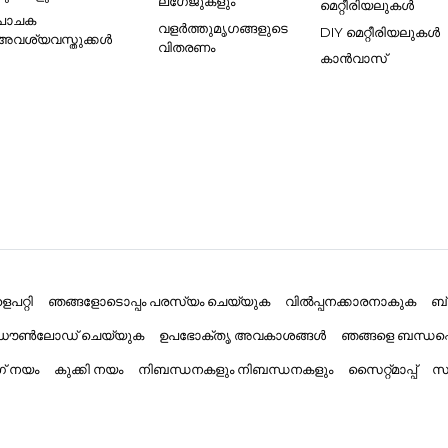
ലഗേജുകളും
മെറ്റീരിയലുകൾ
പാചക
വളർത്തുമൃഗങ്ങളുടെ
DIY മെറ്റീരിയലുകൾ
അവശ്യവസ്തുക്കൾ
വിതരണം
കാൻവാസ്
പറ്റി
ഞങ്ങളോടൊപ്പം പരസ്യം ചെയ്യുക
വിൽപ്പനക്കാരനാകുക
ബ
് ഡൗൺലോഡ് ചെയ്യുക
ഉപഭോക്തൃ അവകാശങ്ങൾ
ഞങ്ങളെ ബന്ധപ്
ംഗ് നയം
കുക്കി നയം
നിബന്ധനകളും നിബന്ധനകളും
സൈറ്റ്മാപ്പ്
സാ