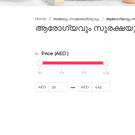
Home
അമ്മയും നവജാതശിശുവും
ആരോഗ്യവും സു
ആരോഗ്യവും സുരക്ഷയ
Price (AED )
39
174
310
445
AED
AED