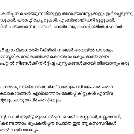
ൽപ്പന ചെയ്യുന്നതിനുള്ള അവശ്യവസ്തുക്കളും ഉൾപ്പെടുന്നു.
കൾ, ക്രാഫ്റ്റ് പേപ്പറുകൾ, എംബ്രോയിഡറി ടൂളുകൾ,
ഗത്തിൽ ലഭ്യമാണ്. റേഞ്ചർ, ഫൺബോ, ഫെവിക്രിൽ, ഫേബർ-
ം !! ഈ വിഭാഗത്തിന് കീഴിൽ നിങ്ങൾ അവയിൽ ധാരാളം
ാസ്മരിക ലോകത്തേക്ക് കൊണ്ടുപോകും, മാത്രമല്ല
ൽ നിങ്ങൾക്ക് നിർദ്ദിഷ്ട പുസ്തകങ്ങൾക്കായി തിരയാനും ഒരു
ം നൽകുന്നില്ല. നിങ്ങൾക്ക് ധാരാളം സ്വയം പരിചരണ
ാരങ്ങൾ, എല്ലാത്തരം മേക്കപ്പ് കിറ്റുകൾ എന്നിവ
യും ചാരുത പ്രചരിപ്പിക്കുക.
വാൾ ആർട്ട്, രൂപകൽപ്പന ചെയ്ത മഗ്ഗുകൾ, സ്റ്റേഷനറി,
്ക് കണ്ടെത്താം. രൂപകൽപ്പന ചെയ്ത ഈ ആക്സസറികൾ
ൂടുതൽ സജീവമാകും!