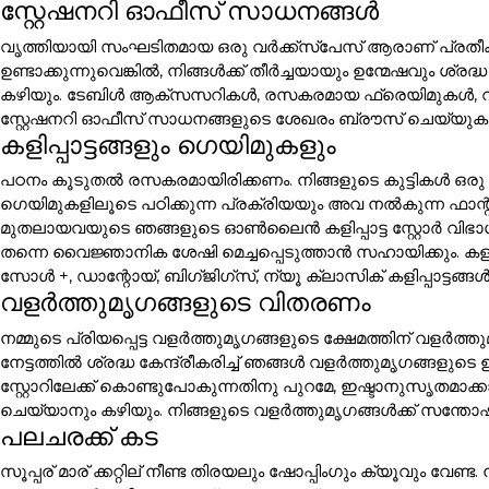
സ്റ്റേഷനറി ഓഫീസ് സാധനങ്ങൾ
വൃത്തിയായി സംഘടിതമായ ഒരു വർക്ക്സ്പേസ് ആരാണ് പ്രതീക
ഉണ്ടാക്കുന്നുവെങ്കിൽ, നിങ്ങൾക്ക് തീർച്ചയായും ഉന്മേഷവും ശ
കഴിയും. ടേബിൾ ആക്സസറികൾ, രസകരമായ ഫ്രെയിമുകൾ, 
സ്റ്റേഷനറി ഓഫീസ് സാധനങ്ങളുടെ ശേഖരം ബ്രൗസ് ചെയ്യുക.
കളിപ്പാട്ടങ്ങളും ഗെയിമുകളും
പഠനം കൂടുതൽ രസകരമായിരിക്കണം. നിങ്ങളുടെ കുട്ടികൾ ഒരു 
ഗെയിമുകളിലൂടെ പഠിക്കുന്ന പ്രക്രിയയും അവ നൽകുന്ന ഫാന
മുതലായവയുടെ ഞങ്ങളുടെ ഓൺലൈൻ കളിപ്പാട്ട സ്റ്റോർ വിഭാഗ
തന്നെ വൈജ്ഞാനിക ശേഷി മെച്ചപ്പെടുത്താൻ സഹായിക്കും. കളിപ്പാ
സോൾ +, ഡാന്റോയ്, ബിഗ്ജിഗ്സ്, ന്യൂ ക്ലാസിക് കളിപ്പാട്ടങ
വളർത്തുമൃഗങ്ങളുടെ വിതരണം
നമ്മുടെ പ്രിയപ്പെട്ട വളർത്തുമൃഗങ്ങളുടെ ക്ഷേമത്തിന് വളർ
നേട്ടത്തിൽ ശ്രദ്ധ കേന്ദ്രീകരിച്ച് ഞങ്ങൾ വളർത്തുമൃഗങ്ങള
സ്റ്റോറിലേക്ക് കൊണ്ടുപോകുന്നതിനു പുറമേ, ഇഷ്ടാനുസൃതമാക
ചെയ്യാനും കഴിയും. നിങ്ങളുടെ വളർത്തുമൃഗങ്ങൾക്ക് സന്തോഷ
പലചരക്ക് കട
സൂപ്പര് മാര് ക്കറ്റില് നീണ്ട തിരയലും ഷോപ്പിംഗും ക്യൂവും വേണ