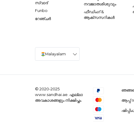
സ്വാദ്
നവജാതശിശുവും
Funbo
ഫീഡിംഗ് &
ആക്സസറികൾ
റേഞ്ചർ
Malayalam
© 2020-2025
ഞങ്ങളെ
www.sandhai.ae. എല്ലാ
ആപ്പ
അവകാശങ്ങളും നിക്ഷിപ്തം.
ഷിപ്പി