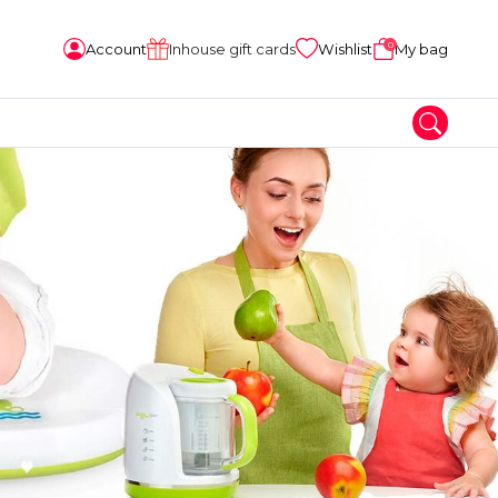
0
Account
Inhouse gift cards
Wishlist
My bag