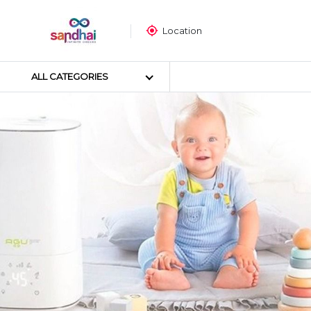
Location
ALL CATEGORIES
Most popular
ക്രാഫ്റ്റ് മെറ്റീരിയലുകൾ
തയ്യൽ സാമഗ്രികൾ
ആർട്ട് മെറ്റീരിയലുകൾ
DIY മെറ്റീരിയലുകൾ
ആർട്സ് & കരകൗശല ഉപകര
സ്റ്റിക്കർ പോസ്റ്റർ
പസിൾ