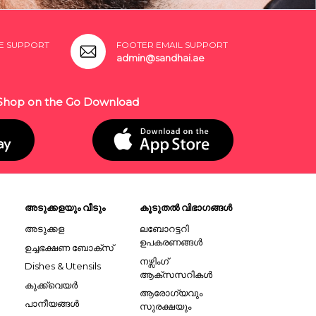
E SUPPORT
FOOTER EMAIL SUPPORT
admin@sandhai.ae
Shop on the Go Download
അടുക്കളയും വീടും
കൂടുതൽ വിഭാഗങ്ങൾ
അടുക്കള
ലബോറട്ടറി
ഉപകരണങ്ങൾ
ഉച്ചഭക്ഷണ ബോക്സ്
നഴ്സിംഗ്
Dishes & Utensils
ആക്സസറികൾ
കുക്ക്വെയർ
ആരോഗ്യവും
പാനീയങ്ങൾ
സുരക്ഷയും