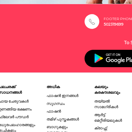
FOOTER PHON
502319699
To 
പലചരക്ക്
അധിക
കലയും
സാധനങ്ങൾ
കരകൗശലവും
ഫാഷൻ ഇനങ്ങൾ
ചായ ചേരുവകൾ
തയ്യൽ
സുഗന്ധം
സാമഗ്രികൾ
ഉണങ്ങിയ ഭക്ഷണം
ഫാഷൻ
ആർട്ട്
ഫ്ലേവർ പൗഡർ
തമിഴ് പുസ്തകങ്ങൾ
മെറ്റീരിയലുകൾ
മധുരപലഹാരങ്ങളും
ബാഗുകളും
ക്രാഫ്റ്റ്
രുചികളും