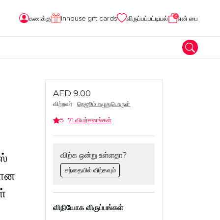
0
கணக்கு
Inhouse gift cards
விருப்பப்பட்டியல்
என் பை
AED 9.00
விற்றவர்
நெஜூம் எழுதுபொருள்
5
71 விமர்சனங்கள்
விற்க ஒன்று உள்ளதா?
ஸ்
சந்தையில் விற்கவும்
மான
ள்
விநியோக விருப்பங்கள்