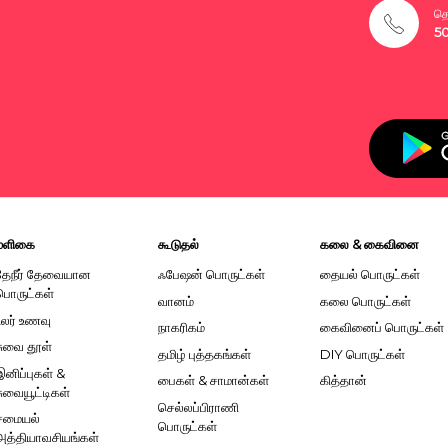
தொ
5
மளிகை
கூடுதல்
கலை & கைவினை
தேநீர் தேவையான
ஃபேஷன் பொருட்கள்
தையல் பொருட்கள்
பொருட்கள்
வானம்
கலை பொருட்கள்
உலர் உணவு
நாகரிகம்
கைவினைப் பொருட்கள்
சுவை தூள்
தமிழ் புத்தகங்கள்
DIY பொருட்கள்
இனிப்புகள் &
பைகள் & சாமான்கள்
கித்தான்
சுவையூட்டிகள்
செல்லப்பிராணி
சமையல்
பொருட்கள்
அத்தியாவசியங்கள்