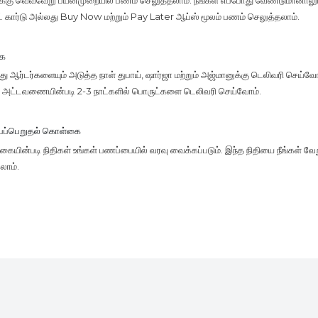
டிட் கார்டு அல்லது Buy Now மற்றும் Pay Later ஆப்ஸ் மூலம் பணம் செலுத்தலாம்.
கை
 ஆர்டர்களையும் அடுத்த நாள் துபாய், ஷார்ஜா மற்றும் அஜ்மானுக்கு டெலிவரி செய்வோம
ு, அட்டவணையின்படி 2-3 நாட்களில் பொருட்களை டெலிவரி செய்வோம்.
்பப்பெறுதல் கொள்கை
யின்படி நிதிகள் உங்கள் பணப்பையில் வரவு வைக்கப்படும். இந்த நிதியை நீங்கள் வேற
லாம்.