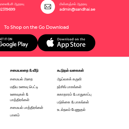
லைபேசி ஆதரவு
மின்னஞ்சல் ஆதரவு
02319699
admin@sandhai.ae
To Shop on the Go Download
சமையலறை & வீடு
கூடுதல் வகைகள்
சமையல் அறை
ஆய்வகக் கருவி
மதிய உணவு பெட்டி
நர்சிங் பாகங்கள்
உணவுகள் &
சுகாதாரம் & பாதுகாப்பு
பாத்திரங்கள்
படுக்கை & பாகங்கள்
சமையல் பாத்திரங்கள்
உடல்நலம் பேணுதல்
பானம்