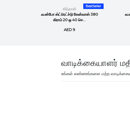
BestSeller
BestSeller
கித்தான்
வாஸ் 380
ஃபன்போ ஸ்ட்ரெட்ச்டு கேன்வாஸ் 380
ஃபன
.
கிராம் 20 ஒ 40 செ...
AED 9
வாடிக்கையாளர் மத
உங்கள் எண்ணங்களை மற்ற வாடிக்கையா