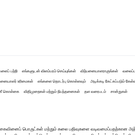
களைப் பற்றி
எங்களுடன் விளம்பரம் செய்யுங்கள்
விற்பனையாளராகுங்கள்
வலைப்ப
னையாளர் உரிமைகள்
எங்களை தொடர்பு கொள்ளவும்
அடிக்கடி கேட்கப்படும் கேள்
்கீ கொள்கை
விதிமுறைகள் மற்றும் நிபந்தனைகள்
தள வரைபடம்
சான்றுகள்
ர் கைவினைப் பொருட்கள் மற்றும் கலை பதிவுகளை வடிவமைப்பதற்கான அ