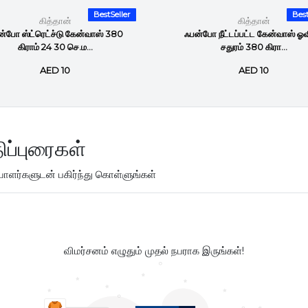
BestSeller
Best
கித்தான்
கித்தான்
்போ ஸ்ட்ரெட்ச்டு கேன்வாஸ் 380
ஃபன்போ நீட்டப்பட்ட கேன்வாஸ் ஓவ
கிராம் 24 30 செ.ம...
சதுரம் 380 கிரா...
AED 10
AED 10
ிப்புரைகள்
ளர்களுடன் பகிர்ந்து கொள்ளுங்கள்
விமர்சனம் எழுதும் முதல் நபராக இருங்கள்!