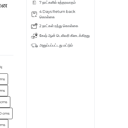
7 நாட்களில் உத்தரவாதம்
கான
4 Days Return back
கொள்கை
2 நாட்கள் ரத்து கொள்கை
கேஷ் ஆன் டெலிவரி கிடைக்கிறது
அனுப்பப்பட்டது மட்டும்
வு
cms
cms
 cms
0 cms
cms