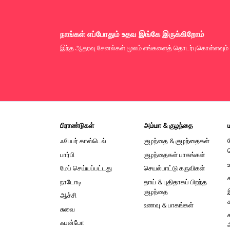
நாங்கள் எப்போதும் உதவ இங்கே இருக்கிறோம்
இந்த ஆதரவு சேனல்கள் மூலம் எங்களைத் தொடர்புகொள்ளவும்
பிராண்டுகள்
அம்மா & குழந்தை
ஃபேபர் காஸ்டெல்
குழந்தை & குழந்தைகள்
பார்பி
குழந்தைகள் பாகங்கள்
மேப் செய்யப்பட்டது
செயல்பாட்டு கருவிகள்
நாடோடி
தாய் & புதிதாகப் பிறந்த
குழந்தை
ஆச்சி
உணவு & பாகங்கள்
சுவை
ஃபன்போ