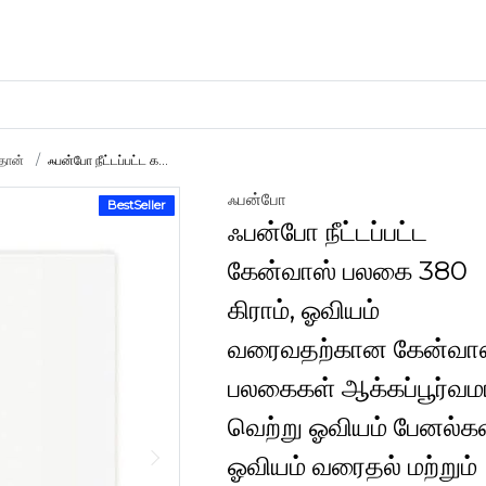
்தான்
ஃபன்போ நீட்டப்பட்ட க...
ஃபன்போ
BestSeller
கைவினைப் பொருட்கள்
ஃபன்போ நீட்டப்பட்ட
களிமண்
கேன்வாஸ் பலகை 380
கிராம், ஓவியம்
வரைவதற்கான கேன்வா
பலகைகள் ஆக்கப்பூர்வ
வெற்று ஓவியம் பேனல்க
ஓவியம் வரைதல் மற்றும்