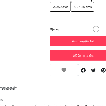
40X50 cms
100X120 cms
அளவு
பெட்டகத்தில் சேர்
இப்போது வாங்க
்கைகள்
கை
ுக்கு வெவ்வேறு பயன்முறையில் பணம் செலுத்தலாம். நீங்கள் எப்போது வேண்டுமானாலு