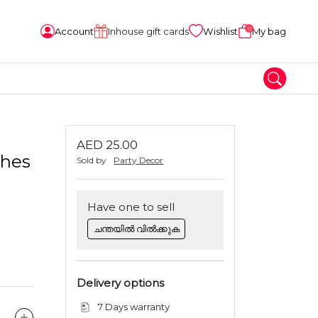
0
Account
Inhouse gift cards
Wishlist
My bag
AED 25.00
thes
Sold by
Party Decor
Have one to sell
ചന്തയിൽ വിൽക്കുക
Delivery options
7 Days warranty