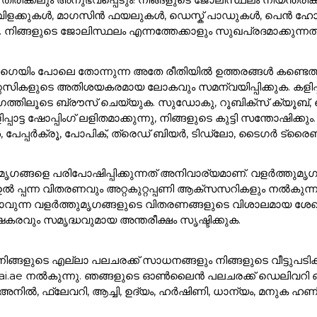
വിളക്കുകൾ, മാഗസിൻ ഫയലുകൾ, ഡെസ്ക് പാഡുകൾ, പെൻ ഹ
 നിങ്ങളുടെ ജോലിസ്ഥലം എന്നത്തേക്കാളും സുഖപ്രദമാക്കുന
ഗെയിം പോലെ തോന്നുന്ന അതേ രീതിയിൽ ഉത്തരങ്ങൾ കണ്ടെത്താ
്റസികളുടെ അതിശയകരമായ ലോകവും സമന്വയിപ്പിക്കുക. കളിപ്
ത്തിലൂടെ ബ്രൗസ് ചെയ്യുക. സുഡോകു, റൂബിക്സ് ക്യൂബ്, ചെ
ട്ട ഷോപ്പിംഗ് ലളിതമാക്കുന്നു, നിങ്ങളുടെ കുട്ടി സന്തോഷിക്കു
്ങൾ, പേപ്പർക്രൂ, പോപിക്, ത്രെഡ് ബിയർ, ടിഡ്ലോ, ടൈഗർ ട്ര
ത്തുമൃഗങ്ങളെ പരിപോഷിപ്പിക്കുന്നത് അനിവാര്യമാണ്. വളർത്ത
ുടെ ഉൽ പ്പന്ന വിതരണവും അറ്റകുറ്റപ്പണി ആക്സസറികളും നൽകുന
്കാവുന്ന വളർത്തുമൃഗങ്ങളുടെ വിതരണങ്ങളുടെ വിശാലമായ ശേഖര
കരവും സമൃദ്ധവുമായ അന്തരീക്ഷം സൃഷ്ടിക്കുക.
്ട. നിങ്ങളുടെ എല്ലാ പലചരക്ക് സാധനങ്ങളും നിങ്ങളുടെ വീട്ടുപടിക
ai.ae നൽകുന്നു. ഞങ്ങളുടെ ഓൺലൈൻ പലചരക്ക് ഡെലിവറി ഓപ്ഷ
 അനിൽ, ഫ്ലേവറി, ആച്ചി, ഉദ്യം, ഹർഷിണി, ധാന്യം, മനുക 