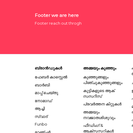
Footer we are here
Footer reach out throgh
ബ്രാൻഡുകൾ
അമ്മയും കുഞ്ഞും
ഫേബർ കാസ്റ്റെൽ
കുഞ്ഞുങ്ങളും
പിഞ്ചുകുഞ്ഞുങ്ങളും
ബാർബി
കുട്ടികളുടെ ആക്
മാപ്പ് ചെയ്തു
സസറീസ്
നോമാഡ്
പ്രവർത്തന കിറ്റുകൾ
ആച്ചി
അമ്മയും
സ്വാദ്
നവജാതശിശുവും
Funbo
ഫീഡിംഗ് &
ആക്സസറികൾ
റേഞ്ചർ