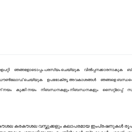
പറ്റി
ഞങ്ങളോടൊപ്പം പരസ്യം ചെയ്യുക
വിൽപ്പനക്കാരനാകുക
ബ
് ഡൗൺലോഡ് ചെയ്യുക
ഉപഭോക്തൃ അവകാശങ്ങൾ
ഞങ്ങളെ ബന്ധപ്
ംഗ് നയം
കുക്കി നയം
നിബന്ധനകളും നിബന്ധനകളും
സൈറ്റ്മാപ്പ്
സാ
ൽ കരകൗശല കരകൗശല വസ്തുക്കളും കലാപരമായ ഇംപ്രഷനുകൾ രൂപക