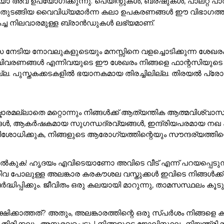
അവ ഉപയോഗിക്കുന്നു. പെയിന്റുകൾ, ബ്രഷുകൾ, പാലറ്റ് പാഡു
 ഇനങ്ങൾ തുടങ്ങിയ വൈവിധ്യമാർന്ന കലാ ഉപകരണങ്ങൾ ഈ വിഭാ
കച്ച നിലവാരമുള്ള ബ്രാൻഡുകൾ ലഭ്യമാണ്.
സ നേടിയ നോവലുകളുടെയും മനസ്സിനെ വളച്ചൊടിക്കുന്ന ശേഖര
ാവിവരണങ്ങൾ എന്നിവയുടെ ഈ ശേഖരം നിങ്ങളെ ഫാന്റസിയുടെ മ
ുസ്തകക്കടകളിൽ ഭയാനകമായ തിരച്ചിലില്ല. തിരയൽ പ്രോംപ്റ്റി
ാരമല്ലാതെ മറ്റൊന്നും നിങ്ങൾക്ക് ആത്യന്തിക ആത്മവിശ്വാസ
ങൾ, ആകർഷകമായ സുഗന്ധദ്രവ്യങ്ങൾ, ഇന്ദ്രിയപരമായ നഖ കലാക
ശോധിക്കുക, നിങ്ങളുടെ ആരോഗ്യത്തിന്റെയും സൗന്ദര്യത്തിന്റെ
ുക! ഹൃദയം എവിടെയാണോ അവിടെ വീട് എന്ന് പറയപ്പെടുന്നു!. 
ിവ പോലുള്ള അലങ്കാര കരകൗശല വസ്തുക്കൾ ഇവിടെ നിങ്ങൾക
ർദ്ധിപ്പിക്കും. ജീവിതം ഒരു കലയായി മാറുന്നു, താമസസ്ഥലം ക
്ഷിക്കാത്തത്? അതും, അലങ്കാരത്തിന്റെ ഒരു സ്പർശം നിങ്
്രദ്ധ തിരിക്കലും അനുഭവപ്പെടും! നിങ്ങളുടെ ജോലിസ്ഥലം നിയന്