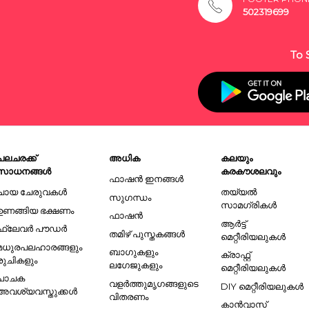
502319699
To 
പലചരക്ക്
അധിക
കലയും
സാധനങ്ങൾ
കരകൗശലവും
ഫാഷൻ ഇനങ്ങൾ
ചായ ചേരുവകൾ
തയ്യൽ
സുഗന്ധം
സാമഗ്രികൾ
ഉണങ്ങിയ ഭക്ഷണം
ഫാഷൻ
ആർട്ട്
ഫ്ലേവർ പൗഡർ
തമിഴ് പുസ്തകങ്ങൾ
മെറ്റീരിയലുകൾ
മധുരപലഹാരങ്ങളും
ബാഗുകളും
ക്രാഫ്റ്റ്
രുചികളും
ലഗേജുകളും
മെറ്റീരിയലുകൾ
പാചക
വളർത്തുമൃഗങ്ങളുടെ
DIY മെറ്റീരിയലുകൾ
അവശ്യവസ്തുക്കൾ
വിതരണം
കാൻവാസ്