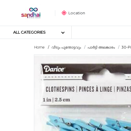
Location
ALL CATEGORIES
Home
വീടും പൂന്തോട്ടവും
പാർട്ടി അലങ്കാരം
30-Pi
Most popular
ക്രാഫ്റ്റ് മെറ്റീരിയലുകൾ
തയ്യൽ സാമഗ്രികൾ
ആർട്ട് മെറ്റീരിയലുകൾ
DIY മെറ്റീരിയലുകൾ
ആർട്സ് & കരകൗശല ഉപകര
സ്റ്റിക്കർ പോസ്റ്റർ
പസിൾ