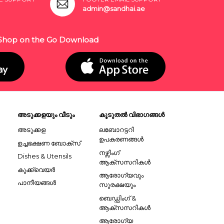
admin@sandhai.ae
Shop on the Go Download
അടുക്കളയും വീടും
കൂടുതൽ വിഭാഗങ്ങൾ
അടുക്കള
ലബോറട്ടറി
ഉപകരണങ്ങൾ
ഉച്ചഭക്ഷണ ബോക്സ്
നഴ്സിംഗ്
Dishes & Utensils
ആക്സസറികൾ
കുക്ക്വെയർ
ആരോഗ്യവും
പാനീയങ്ങൾ
സുരക്ഷയും
ബെഡ്ഡിംഗ് &
ആക്സസറികൾ
ആരോഗ്യ