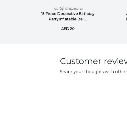
ം
പാർട്ടി അലങ്കാരം
 Party
15-Piece Decorative Birthday
9inch
Party Inflatable Ball...
AED 20
Customer revie
Share your thoughts with othe