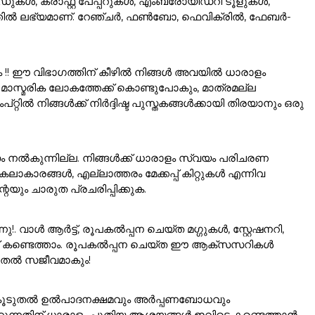
കൾ, ക്രാഫ്റ്റ് പേപ്പറുകൾ, എംബ്രോയിഡറി ടൂളുകൾ,
ഗത്തിൽ ലഭ്യമാണ്. റേഞ്ചർ, ഫൺബോ, ഫെവിക്രിൽ, ഫേബർ-
ം !! ഈ വിഭാഗത്തിന് കീഴിൽ നിങ്ങൾ അവയിൽ ധാരാളം
ാസ്മരിക ലോകത്തേക്ക് കൊണ്ടുപോകും, മാത്രമല്ല
ൽ നിങ്ങൾക്ക് നിർദ്ദിഷ്ട പുസ്തകങ്ങൾക്കായി തിരയാനും ഒരു
ം നൽകുന്നില്ല. നിങ്ങൾക്ക് ധാരാളം സ്വയം പരിചരണ
ാരങ്ങൾ, എല്ലാത്തരം മേക്കപ്പ് കിറ്റുകൾ എന്നിവ
യും ചാരുത പ്രചരിപ്പിക്കുക.
വാൾ ആർട്ട്, രൂപകൽപ്പന ചെയ്ത മഗ്ഗുകൾ, സ്റ്റേഷനറി,
്ക് കണ്ടെത്താം. രൂപകൽപ്പന ചെയ്ത ഈ ആക്സസറികൾ
ൂടുതൽ സജീവമാകും!
ങളെ കൂടുതൽ ഉൽപാദനക്ഷമവും അർപ്പണബോധവും
ത്രിക്കുന്നതിന് ധാരാളം പുതിയ ആശയങ്ങൾ ഇവിടെ കണ്ടെത്താൻ