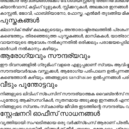
അലങ്കാര ആവശ്യങ്ങൾക്കോ ഹോബിയിസ്റ്റിന്റെ അഭിനിവേശമായോ 
ക്യാൻവാസ്, കട്ടിംഗ് ടൂളുകൾ, സ്റ്റിക്കറുകൾ, അലങ്കാര
കാസ്റ്റൽ, ജോവി, ഫാബ്രിയാനോ, ഫോസ്ക, എൽമർ തുടങ്ങിയ മി
പുസ്തകങ്ങൾ
ക്ലാസിക് തമിഴ് കഥകളുടെയും അന്താരാഷ്ട്രതലത്തിൽ പ്രശം
കണ്ടെത്തും. തിരഞ്ഞെടുത്ത പുസ്തകങ്ങൾ, മാസികകൾ, യാത്ര
വായനയുടെ ആവേശം നൽകുന്നതിൽ ഒരിക്കലും പരാജയപ്പെടില്ല. പ
ഓർഡർ നൽകാനും കഴിയും.
ആരോഗ്യവും സൗന്ദര്യവും
ഈ ദിവസങ്ങളിൽ ഗ്രൂമിംഗ് വളരെ എളുപ്പമാണ്! സ്വയം ആവിഷ്ക
സൗന്ദര്യവർദ്ധക വസ്തുക്കൾ, ആരോഗ്യ പരിപാലന ഉൽപ്പന്നങ്
കണ്ടെത്താൻ കഴിയും. ഞങ്ങളുടെ sandhai.ae ഉൽപ്പന്നങ്ങൾ പരി
വീടും പൂന്തോട്ടവും
നിങ്ങളുടെ ലിവിംഗ് സ്പേസിന് സൗന്ദര്യാത്മക വൈബ്രൻസ് നൽക
പൂന്തോട്ട ആക്സസറികൾ, നൂതനമായ അടുക്കള ഇനങ്ങൾ എന്ന
നിങ്ങളുടെ സ്വന്തം സ്വകാര്യ ജീവിത ഇടത്തിന്റെ സൗന്ദര്യം വ
സ്റ്റേഷനറി ഓഫീസ് സാധനങ്ങൾ
വൃത്തിയായി സംഘടിതമായ ഒരു വർക്ക്സ്പേസ് ആരാണ് പ്രതീക
ഉണ്ടാക്കുന്നുവെങ്കിൽ, നിങ്ങൾക്ക് തീർച്ചയായും ഉന്മേഷവും ശ