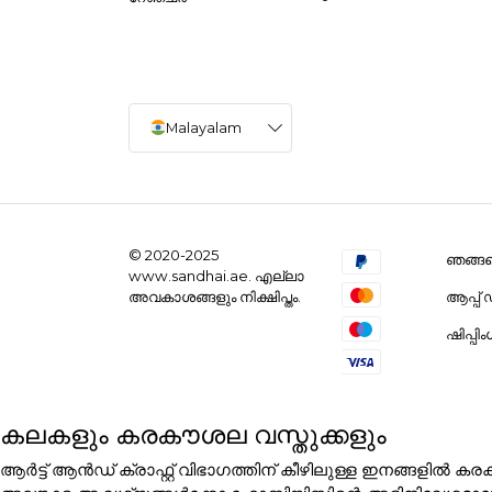
Malayalam
© 2020-2025
ഞങ്ങളെ
www.sandhai.ae. എല്ലാ
ആപ്പ
അവകാശങ്ങളും നിക്ഷിപ്തം.
ഷിപ്പി
കലകളും കരകൗശല വസ്തുക്കളും
ആർട്ട് ആൻഡ് ക്രാഫ്റ്റ് വിഭാഗത്തിന് കീഴിലുള്ള ഇനങ്ങളി