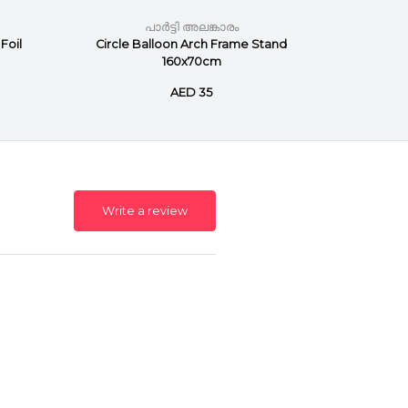
പാർട്ടി അലങ്കാരം
Foil
Circle Balloon Arch Frame Stand
10-P
160x70cm
Ball
AED 35
Write a review