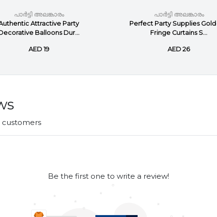
പാർട്ടി അലങ്കാരം
പാർട്ടി അലങ്കാരം
Authentic Attractive Party
Perfect Party Supplies Gold 
Decorative Balloons Dur...
Fringe Curtains S...
AED 19
AED 26
ws
r customers
Be the first one to write a review!