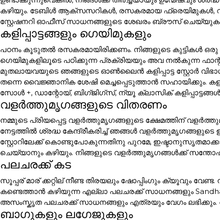
കഴിയും. ടേബിൾ ആക്സസറികൾ, രസകരമായ ഫ്രെയിമുകൾ, 
സ്റ്റേഷനറി ഓഫീസ് സാധനങ്ങളുടെ ശേഖരം ബ്രൗസ് ചെയ്യുക.
കളിപ്പാട്ടങ്ങളും ഗെയിമുകളും
പഠനം കൂടുതൽ രസകരമായിരിക്കണം. നിങ്ങളുടെ കുട്ടികൾ ഒരു 
ഗെയിമുകളിലൂടെ പഠിക്കുന്ന പ്രക്രിയയും അവ നൽകുന്ന ഫാന
മുതലായവയുടെ ഞങ്ങളുടെ ഓൺലൈൻ കളിപ്പാട്ട സ്റ്റോർ വിഭാഗ
തന്നെ വൈജ്ഞാനിക ശേഷി മെച്ചപ്പെടുത്താൻ സഹായിക്കും. കളിപ്പാ
സോൾ +, ഡാന്റോയ്, ബിഗ്ജിഗ്സ്, ന്യൂ ക്ലാസിക് കളിപ്പാട്ടങ
വളർത്തുമൃഗങ്ങളുടെ വിതരണം
നമ്മുടെ പ്രിയപ്പെട്ട വളർത്തുമൃഗങ്ങളുടെ ക്ഷേമത്തിന് വളർ
നേട്ടത്തിൽ ശ്രദ്ധ കേന്ദ്രീകരിച്ച് ഞങ്ങൾ വളർത്തുമൃഗങ്ങള
സ്റ്റോറിലേക്ക് കൊണ്ടുപോകുന്നതിനു പുറമേ, ഇഷ്ടാനുസൃതമാക
ചെയ്യാനും കഴിയും. നിങ്ങളുടെ വളർത്തുമൃഗങ്ങൾക്ക് സന്തോഷ
പലചരക്ക് കട
സൂപ്പര് മാര് ക്കറ്റില് നീണ്ട തിരയലും ഷോപ്പിംഗും ക്യൂവും വേണ
കണ്ടെത്താൻ കഴിയുന്ന എല്ലാ പലചരക്ക് സാധനങ്ങളും Sandh
അസംസ്കൃത പലചരക്ക് സാധനങ്ങളും എത്രയും വേഗം ലഭിക്കും.
ബാഗുകളും ലഗേജുകളും