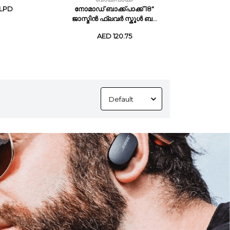
-LPD
നോമാഡ് ബാക്ക്പാക്ക് 18"
ജാസ്മിൻ ഫ്ലവർ സ്കൂൾ ബ...
AED 120.75