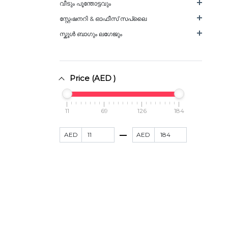
വീടും പൂന്തോട്ടവും
സ്റ്റേഷനറി & ഓഫീസ് സപ്ലൈ
സ്കൂൾ ബാഗും ലഗേജും
Price (AED )
11
69
126
184
AED
AED