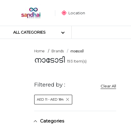
Location
ALL CATEGORIES
Home
Brands
നാടോടി
നാടോടി
193
Item(s)
Most popular
ക്രാഫ്റ്റ് മെറ്റീരിയലുകൾ
തയ്യൽ സാമഗ്രികൾ
Filtered by :
Clear All
ആർട്ട് മെറ്റീരിയലുകൾ
DIY മെറ്റീരിയലുകൾ
AED 11 - AED 184
ആർട്സ് & കരകൗശല ഉപകര
സ്റ്റിക്കർ പോസ്റ്റർ
പസിൾ
Categories