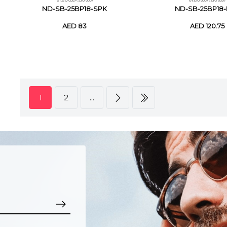
ND-SB-25BP18-SPK
ND-SB-25BP18
AED 83
AED 120.75
1
2
...