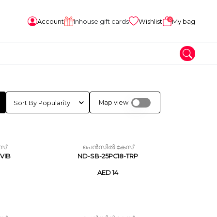
0
Account
Inhouse gift cards
Wishlist
My bag
Map view
സ്
പെൻസിൽ കേസ്
VIB
ND-SB-25PC18-TRP
AED 14