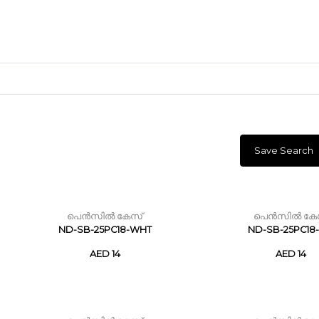
Save Search
ക്രാഫ്റ്റ് മെറ്റീരിയലുകൾ
കളിമണ്ണ്
പെൻസിൽ കേസ്
പെൻസിൽ കേ
ND-SB-25PC18-WHT
ND-SB-25PC18-
ണങ്ങൾ
AED 14
AED 14