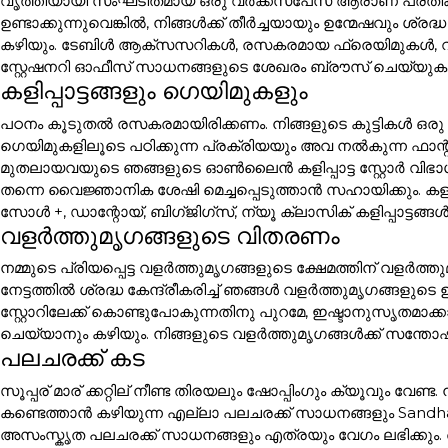
വൃത്തിയായി സംഘടിതമായ ഒരു വർക്ക്സ്പേസ് ആരാണ് പ്രതീക
ഉണ്ടാക്കുന്നുവെങ്കിൽ, നിങ്ങൾക്ക് തീർച്ചയായും ഉന്മേഷവും ശ
കഴിയും. ടേബിൾ ആക്സസറികൾ, രസകരമായ ഫ്രെയിമുകൾ, 
സ്റ്റേഷനറി ഓഫീസ് സാധനങ്ങളുടെ ശേഖരം ബ്രൗസ് ചെയ്യുക.
കളിപ്പാട്ടങ്ങളും ഗെയിമുകളും
പഠനം കൂടുതൽ രസകരമായിരിക്കണം. നിങ്ങളുടെ കുട്ടികൾ ഒരു 
ഗെയിമുകളിലൂടെ പഠിക്കുന്ന പ്രക്രിയയും അവ നൽകുന്ന ഫാന
മുതലായവയുടെ ഞങ്ങളുടെ ഓൺലൈൻ കളിപ്പാട്ട സ്റ്റോർ വിഭാഗ
തന്നെ വൈജ്ഞാനിക ശേഷി മെച്ചപ്പെടുത്താൻ സഹായിക്കും. കളിപ്പാ
സോൾ +, ഡാന്റോയ്, ബിഗ്ജിഗ്സ്, ന്യൂ ക്ലാസിക് കളിപ്പാട്ടങ
വളർത്തുമൃഗങ്ങളുടെ വിതരണം
നമ്മുടെ പ്രിയപ്പെട്ട വളർത്തുമൃഗങ്ങളുടെ ക്ഷേമത്തിന് വളർ
നേട്ടത്തിൽ ശ്രദ്ധ കേന്ദ്രീകരിച്ച് ഞങ്ങൾ വളർത്തുമൃഗങ്ങള
സ്റ്റോറിലേക്ക് കൊണ്ടുപോകുന്നതിനു പുറമേ, ഇഷ്ടാനുസൃതമാക
ചെയ്യാനും കഴിയും. നിങ്ങളുടെ വളർത്തുമൃഗങ്ങൾക്ക് സന്തോഷ
പലചരക്ക് കട
സൂപ്പര് മാര് ക്കറ്റില് നീണ്ട തിരയലും ഷോപ്പിംഗും ക്യൂവും വേണ
കണ്ടെത്താൻ കഴിയുന്ന എല്ലാ പലചരക്ക് സാധനങ്ങളും Sandh
അസംസ്കൃത പലചരക്ക് സാധനങ്ങളും എത്രയും വേഗം ലഭിക്കും.