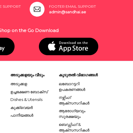
E SUPPORT
FOOTER EMAIL SUPPORT
admin@sandhai.ae
Shop on the Go Download
അടുക്കളയും വീടും
കൂടുതൽ വിഭാഗങ്ങൾ
അടുക്കള
ലബോറട്ടറി
ഉപകരണങ്ങൾ
ഉച്ചഭക്ഷണ ബോക്സ്
നഴ്സിംഗ്
Dishes & Utensils
ആക്സസറികൾ
കുക്ക്വെയർ
ആരോഗ്യവും
പാനീയങ്ങൾ
സുരക്ഷയും
ബെഡ്ഡിംഗ് &
ആക്സസറികൾ