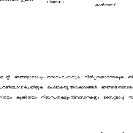
വിതരണം
കാൻവാസ്
പറ്റി
ഞങ്ങളോടൊപ്പം പരസ്യം ചെയ്യുക
വിൽപ്പനക്കാരനാകുക
ബ
് ഡൗൺലോഡ് ചെയ്യുക
ഉപഭോക്തൃ അവകാശങ്ങൾ
ഞങ്ങളെ ബന്ധപ്
ംഗ് നയം
കുക്കി നയം
നിബന്ധനകളും നിബന്ധനകളും
സൈറ്റ്മാപ്പ്
സാ