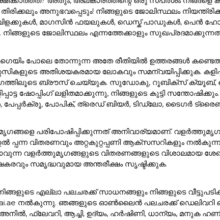
്ഷിക്കാത്തത്? അതും, അലങ്കാരത്തിന്റെ ഒരു സ്പർശം നിങ്
്രദ്ധ തിരിക്കലും അനുഭവപ്പെടും! നിങ്ങളുടെ ജോലിസ്ഥലം നിയന്
വിളക്കുകൾ, മാഗസിൻ ഫയലുകൾ, ഡെസ്ക് പാഡുകൾ, പെൻ ഹ
 നിങ്ങളുടെ ജോലിസ്ഥലം എന്നത്തേക്കാളും സുഖപ്രദമാക്കുന
ഗെയിം പോലെ തോന്നുന്ന അതേ രീതിയിൽ ഉത്തരങ്ങൾ കണ്ടെത്താ
്റസികളുടെ അതിശയകരമായ ലോകവും സമന്വയിപ്പിക്കുക. കളിപ്
ത്തിലൂടെ ബ്രൗസ് ചെയ്യുക. സുഡോകു, റൂബിക്സ് ക്യൂബ്, ചെ
ട്ട ഷോപ്പിംഗ് ലളിതമാക്കുന്നു, നിങ്ങളുടെ കുട്ടി സന്തോഷിക്കു
്ങൾ, പേപ്പർക്രൂ, പോപിക്, ത്രെഡ് ബിയർ, ടിഡ്ലോ, ടൈഗർ ട്ര
ത്തുമൃഗങ്ങളെ പരിപോഷിപ്പിക്കുന്നത് അനിവാര്യമാണ്. വളർത്ത
ുടെ ഉൽ പ്പന്ന വിതരണവും അറ്റകുറ്റപ്പണി ആക്സസറികളും നൽകുന
്കാവുന്ന വളർത്തുമൃഗങ്ങളുടെ വിതരണങ്ങളുടെ വിശാലമായ ശേഖര
കരവും സമൃദ്ധവുമായ അന്തരീക്ഷം സൃഷ്ടിക്കുക.
്ട. നിങ്ങളുടെ എല്ലാ പലചരക്ക് സാധനങ്ങളും നിങ്ങളുടെ വീട്ടുപടിക
ai.ae നൽകുന്നു. ഞങ്ങളുടെ ഓൺലൈൻ പലചരക്ക് ഡെലിവറി ഓപ്ഷ
 അനിൽ, ഫ്ലേവറി, ആച്ചി, ഉദ്യം, ഹർഷിണി, ധാന്യം, മനുക 