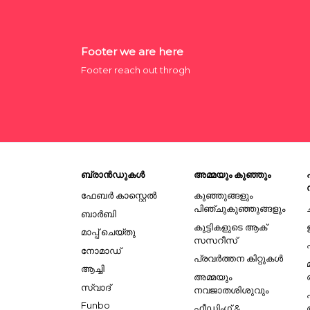
Footer we are here
Footer reach out throgh
ബ്രാൻഡുകൾ
അമ്മയും കുഞ്ഞും
ഫേബർ കാസ്റ്റെൽ
കുഞ്ഞുങ്ങളും
പിഞ്ചുകുഞ്ഞുങ്ങളും
ബാർബി
കുട്ടികളുടെ ആക്
മാപ്പ് ചെയ്തു
സസറീസ്
നോമാഡ്
പ്രവർത്തന കിറ്റുകൾ
ആച്ചി
അമ്മയും
സ്വാദ്
നവജാതശിശുവും
Funbo
ഫീഡിംഗ് &