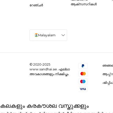
ആക്സസറികൾ
റേഞ്ചർ
Malayalam
© 2020-2025
ഞങ്ങളെ
www.sandhai.ae. എല്ലാ
ആപ്പ
അവകാശങ്ങളും നിക്ഷിപ്തം.
ഷിപ്പി
കലകളും കരകൗശല വസ്തുക്കളും