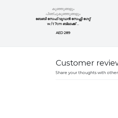
കുഞ്ഞുങ്ങളും
ളും
പിഞ്ചുകുഞ്ഞുങ്ങളും
et
ബേബി സേഫ് വുഡൻ സേഫ്റ്റി ഗേറ്റ്
w / t 7cm ബ്ലാക്ക് ...
AED 289
Customer revie
Share your thoughts with othe