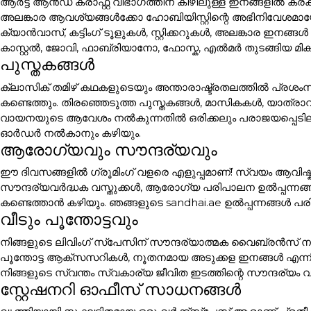
ആർട്ട് ആൻഡ് ക്രാഫ്റ്റ് വിഭാഗത്തിന് കീഴിലുള്ള ഇനങ്ങളി
അലങ്കാര ആവശ്യങ്ങൾക്കോ ഹോബിയിസ്റ്റിന്റെ അഭിനിവേശമായോ 
ക്യാൻവാസ്, കട്ടിംഗ് ടൂളുകൾ, സ്റ്റിക്കറുകൾ, അലങ്കാര
കാസ്റ്റൽ, ജോവി, ഫാബ്രിയാനോ, ഫോസ്ക, എൽമർ തുടങ്ങിയ മി
പുസ്തകങ്ങൾ
ക്ലാസിക് തമിഴ് കഥകളുടെയും അന്താരാഷ്ട്രതലത്തിൽ പ്രശം
കണ്ടെത്തും. തിരഞ്ഞെടുത്ത പുസ്തകങ്ങൾ, മാസികകൾ, യാത്ര
വായനയുടെ ആവേശം നൽകുന്നതിൽ ഒരിക്കലും പരാജയപ്പെടില്ല. പ
ഓർഡർ നൽകാനും കഴിയും.
ആരോഗ്യവും സൗന്ദര്യവും
ഈ ദിവസങ്ങളിൽ ഗ്രൂമിംഗ് വളരെ എളുപ്പമാണ്! സ്വയം ആവിഷ്ക
സൗന്ദര്യവർദ്ധക വസ്തുക്കൾ, ആരോഗ്യ പരിപാലന ഉൽപ്പന്നങ്
കണ്ടെത്താൻ കഴിയും. ഞങ്ങളുടെ sandhai.ae ഉൽപ്പന്നങ്ങൾ പരി
വീടും പൂന്തോട്ടവും
നിങ്ങളുടെ ലിവിംഗ് സ്പേസിന് സൗന്ദര്യാത്മക വൈബ്രൻസ് നൽക
പൂന്തോട്ട ആക്സസറികൾ, നൂതനമായ അടുക്കള ഇനങ്ങൾ എന്ന
നിങ്ങളുടെ സ്വന്തം സ്വകാര്യ ജീവിത ഇടത്തിന്റെ സൗന്ദര്യം വ
സ്റ്റേഷനറി ഓഫീസ് സാധനങ്ങൾ