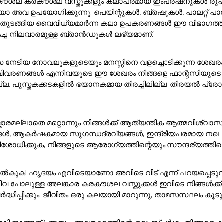
ൽ കരകൗശല കരകൗശല വസ്തുക്കളും കലാപരമായ ഇംപ്രഷനുകൾ രൂപക
അവ ഉപയോഗിക്കുന്നു. പെയിന്റുകൾ, ബ്രഷുകൾ, പാലറ്റ് പാഡു
 ഇനങ്ങൾ തുടങ്ങിയ വൈവിധ്യമാർന്ന കലാ ഉപകരണങ്ങൾ ഈ വിഭാ
കച്ച നിലവാരമുള്ള ബ്രാൻഡുകൾ ലഭ്യമാണ്.
സ നേടിയ നോവലുകളുടെയും മനസ്സിനെ വളച്ചൊടിക്കുന്ന ശേഖര
ാവിവരണങ്ങൾ എന്നിവയുടെ ഈ ശേഖരം നിങ്ങളെ ഫാന്റസിയുടെ മ
ുസ്തകക്കടകളിൽ ഭയാനകമായ തിരച്ചിലില്ല. തിരയൽ പ്രോംപ്റ്റി
ാരമല്ലാതെ മറ്റൊന്നും നിങ്ങൾക്ക് ആത്യന്തിക ആത്മവിശ്വാസ
ങൾ, ആകർഷകമായ സുഗന്ധദ്രവ്യങ്ങൾ, ഇന്ദ്രിയപരമായ നഖ കലാക
ശോധിക്കുക, നിങ്ങളുടെ ആരോഗ്യത്തിന്റെയും സൗന്ദര്യത്തിന്റെ
ുക! ഹൃദയം എവിടെയാണോ അവിടെ വീട് എന്ന് പറയപ്പെടുന്നു!. 
ിവ പോലുള്ള അലങ്കാര കരകൗശല വസ്തുക്കൾ ഇവിടെ നിങ്ങൾക
ർദ്ധിപ്പിക്കും. ജീവിതം ഒരു കലയായി മാറുന്നു, താമസസ്ഥലം ക