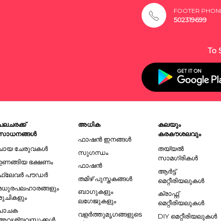
FOOTER PHON
502319699
To 
പലചരക്ക്
അധിക
കലയും
സാധനങ്ങൾ
കരകൗശലവും
ഫാഷൻ ഇനങ്ങൾ
ചായ ചേരുവകൾ
തയ്യൽ
സുഗന്ധം
സാമഗ്രികൾ
ഉണങ്ങിയ ഭക്ഷണം
ഫാഷൻ
ആർട്ട്
ഫ്ലേവർ പൗഡർ
തമിഴ് പുസ്തകങ്ങൾ
മെറ്റീരിയലുകൾ
മധുരപലഹാരങ്ങളും
ബാഗുകളും
ക്രാഫ്റ്റ്
രുചികളും
ലഗേജുകളും
മെറ്റീരിയലുകൾ
പാചക
വളർത്തുമൃഗങ്ങളുടെ
DIY മെറ്റീരിയലുകൾ
അവശ്യവസ്തുക്കൾ