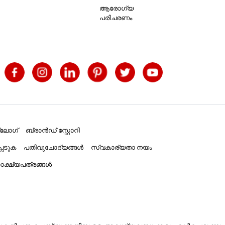
ആരോഗ്യ
പരിചരണം
്ലോഗ്
ബ്രാൻഡ് സ്റ്റോറി
പെടുക
പതിവുചോദ്യങ്ങൾ
സ്വകാര്യതാ നയം
ക്ഷ്യപത്രങ്ങൾ