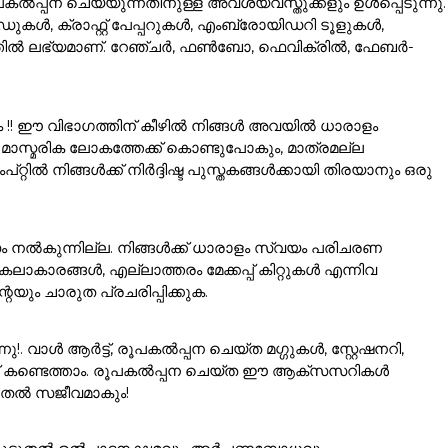
ൽപ്പന ചെയ്യുന്നതിനുള്ള അവശ്യവസ്തുക്കളും ഉൾപ്പെടുന്നു.
കൾ, ക്രാഫ്റ്റ് പേപ്പറുകൾ, എംബ്രോയിഡറി ടൂളുകൾ,
ഗത്തിൽ ലഭ്യമാണ്. റേഞ്ചർ, ഫൺബോ, ഫെവിക്രിൽ, ഫേബർ-
ം !! ഈ വിഭാഗത്തിന് കീഴിൽ നിങ്ങൾ അവയിൽ ധാരാളം
ാസ്മരിക ലോകത്തേക്ക് കൊണ്ടുപോകും, മാത്രമല്ല
ൽ നിങ്ങൾക്ക് നിർദ്ദിഷ്ട പുസ്തകങ്ങൾക്കായി തിരയാനും ഒരു
ം നൽകുന്നില്ല. നിങ്ങൾക്ക് ധാരാളം സ്വയം പരിചരണ
ാരങ്ങൾ, എല്ലാത്തരം മേക്കപ്പ് കിറ്റുകൾ എന്നിവ
യും ചാരുത പ്രചരിപ്പിക്കുക.
വാൾ ആർട്ട്, രൂപകൽപ്പന ചെയ്ത മഗ്ഗുകൾ, സ്റ്റേഷനറി,
്ക് കണ്ടെത്താം. രൂപകൽപ്പന ചെയ്ത ഈ ആക്സസറികൾ
ൂടുതൽ സജീവമാകും!