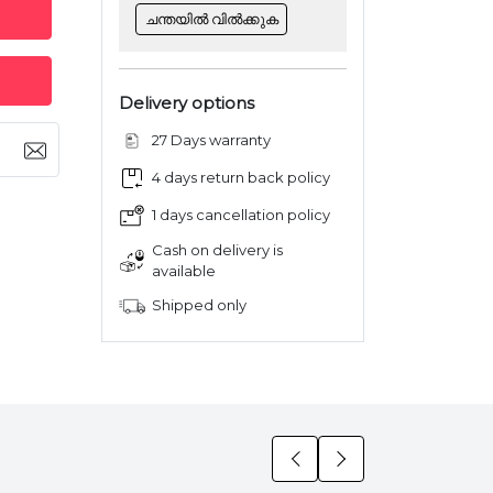
ചന്തയിൽ വിൽക്കുക
Delivery options
27 Days warranty
4 days return back policy
1 days cancellation policy
Cash on delivery is
available
Shipped only