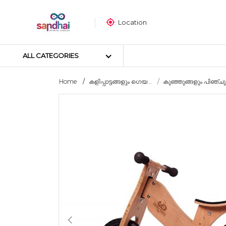
Location
ALL CATEGORIES
Home
കളിപ്പാട്ടങ്ങളും ഗെയ...
കുഞ്ഞുങ്ങളും പിഞ്ചു
Most popular
ക്രാഫ്റ്റ് മെറ്റീരിയലുകൾ
തയ്യൽ സാമഗ്രികൾ
ആർട്ട് മെറ്റീരിയലുകൾ
DIY മെറ്റീരിയലുകൾ
ആർട്സ് & കരകൗശല ഉപകര
സ്റ്റിക്കർ പോസ്റ്റർ
പസിൾ