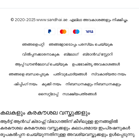
© 2020-2025 www.sandhai.ae. എല്ലാ അവകാശങ്ങളും നിക്ഷിപ്തം.
ഞങ്ങളെപറ്റി
ഞങ്ങളോടൊപ്പം പരസ്യം ചെയ്യുക
വിൽപ്പനക്കാരനാകുക
ബ്ലോഗ്
ബ്രാൻഡ് സ്റ്റോറി
ആപ്പ് ഡൗൺലോഡ് ചെയ്യുക
ഉപഭോക്തൃ അവകാശങ്ങൾ
ഞങ്ങളെ ബന്ധപ്പെടുക
പതിവുചോദ്യങ്ങൾ
സ്വകാര്യതാ നയം
ഷിപ്പിംഗ് നയം
കുക്കി നയം
നിബന്ധനകളും നിബന്ധനകളും
സൈറ്റ്മാപ്പ്
സാക്ഷ്യപത്രങ്ങൾ
കലകളും കരകൗശല വസ്തുക്കളും
ആർട്ട് ആൻഡ് ക്രാഫ്റ്റ് വിഭാഗത്തിന് കീഴിലുള്ള ഇനങ്ങളിൽ
കരകൗശല കരകൗശല വസ്തുക്കളും കലാപരമായ ഇംപ്രഷനുകൾ
രൂപകൽപ്പന ചെയ്യുന്നതിനുള്ള അവശ്യവസ്തുക്കളും ഉൾപ്പെടുന്നു.