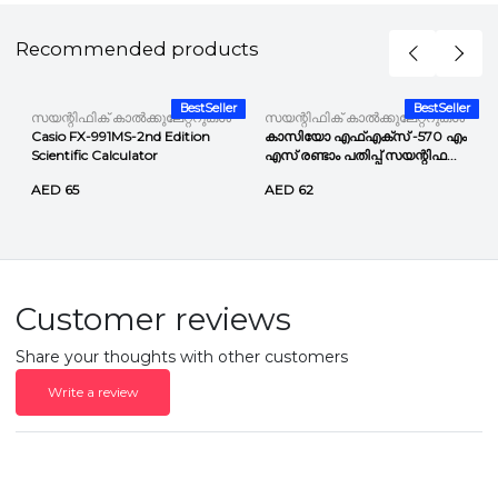
Recommended products
r
BestSeller
BestSeller
സയന്റിഫിക് കാൽക്കുലേറ്ററുകൾ
സയന്റിഫിക് കാൽക്കുലേറ്ററുകൾ
Casio FX-991MS-2nd Edition
കാസിയോ എഫ്എക്സ് -570 എം
Scientific Calculator
എസ് രണ്ടാം പതിപ്പ് സയന്റിഫ...
AED 65
AED 62
Customer reviews
Share your thoughts with other customers
Write a review