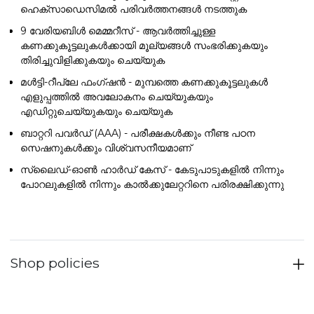
ഹെക്സാഡെസിമൽ പരിവർത്തനങ്ങൾ നടത്തുക
9 വേരിയബിൾ മെമ്മറീസ്
- ആവർത്തിച്ചുള്ള
കണക്കുകൂട്ടലുകൾക്കായി മൂല്യങ്ങൾ സംഭരിക്കുകയും
തിരിച്ചുവിളിക്കുകയും ചെയ്യുക
മൾട്ടി-റീപ്ലേ ഫംഗ്ഷൻ
- മുമ്പത്തെ കണക്കുകൂട്ടലുകൾ
എളുപ്പത്തിൽ അവലോകനം ചെയ്യുകയും
എഡിറ്റുചെയ്യുകയും ചെയ്യുക
ബാറ്ററി പവർഡ് (AAA)
- പരീക്ഷകൾക്കും നീണ്ട പഠന
സെഷനുകൾക്കും വിശ്വസനീയമാണ്
സ്ലൈഡ്-ഓൺ ഹാർഡ് കേസ്
- കേടുപാടുകളിൽ നിന്നും
പോറലുകളിൽ നിന്നും കാൽക്കുലേറ്ററിനെ പരിരക്ഷിക്കുന്നു
Shop policies