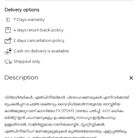
Delivery options
7 Days warranty
4 days return back policy
2 days cancellation policy
Cash on delivery is available
Shipped only
Description
വിദ്യാർത്ഥികൾ, എഞ്ചിനീയർമാർ, പ്രൊഫഷണലുകൾ എന്നിവർക്കായി
രൂപകൽപ്പന ചെയ്ത ശക്തവും വൈവിധ്യമാർന്നതുമായ ശാസ്ത്രീയ
കാൽക്കുലേറ്ററാണ്
കാസിയോ FX-570MS (രണ്ടാം പതിപ്പ്).
400 ലധികം
ബിൽറ്റ്-ഇൻ ഫംഗ്ഷനുകളും ഉപയോക്തൃ സൗഹൃദ ഇന്റർഫേസും
ഉള്ളതിനാൽ, സങ്കീർണ്ണമായ ഗണിതശാസ്ത്ര, സ്റ്റാറ്റിസ്റ്റിക്കൽ,
എഞ്ചിനീയറിംഗ് കണക്കുകൂട്ടലുകൾ കൃത്യതയോടെയും എളുപ്പത്തിലും
കൈകാര്യം ചെയ്യുന്നതിന് ഇത് അനുയോജ്യമാണ്.