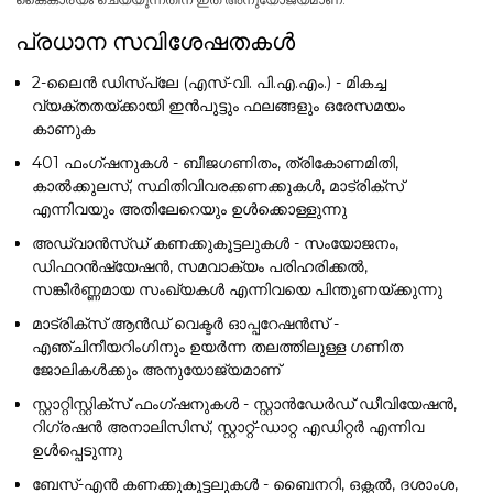
പ്രധാന സവിശേഷതകൾ
2-ലൈൻ ഡിസ്പ്ലേ (എസ്-വി. പി.എ.എം.)
- മികച്ച
വ്യക്തതയ്ക്കായി ഇൻപുട്ടും ഫലങ്ങളും ഒരേസമയം
കാണുക
401 ഫംഗ്ഷനുകൾ
- ബീജഗണിതം, ത്രികോണമിതി,
കാൽക്കുലസ്, സ്ഥിതിവിവരക്കണക്കുകൾ, മാട്രിക്സ്
എന്നിവയും അതിലേറെയും ഉൾക്കൊള്ളുന്നു
അഡ്വാൻസ്ഡ് കണക്കുകൂട്ടലുകൾ
- സംയോജനം,
ഡിഫറൻഷ്യേഷൻ, സമവാക്യം പരിഹരിക്കൽ,
സങ്കീർണ്ണമായ സംഖ്യകൾ എന്നിവയെ പിന്തുണയ്ക്കുന്നു
മാട്രിക്സ് ആൻഡ് വെക്ടർ ഓപ്പറേഷൻസ്
-
എഞ്ചിനീയറിംഗിനും ഉയർന്ന തലത്തിലുള്ള ഗണിത
ജോലികൾക്കും അനുയോജ്യമാണ്
സ്റ്റാറ്റിസ്റ്റിക്സ് ഫംഗ്ഷനുകൾ
- സ്റ്റാൻഡേർഡ് ഡീവിയേഷൻ,
റിഗ്രഷൻ അനാലിസിസ്, സ്റ്റാറ്റ്-ഡാറ്റ എഡിറ്റർ എന്നിവ
ഉൾപ്പെടുന്നു
ബേസ്-എൻ കണക്കുകൂട്ടലുകൾ
- ബൈനറി, ഒക്റ്റൽ, ദശാംശ,