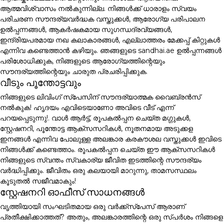
ആത്മവിശ്വാസം നൽകുന്നില്ല. നിങ്ങൾക്ക് ധാരാളം സ്വയം
പരിചരണ സൗന്ദര്യവർദ്ധക വസ്തുക്കൾ, ആരോഗ്യ പരിപാലന
ഉൽപ്പന്നങ്ങൾ, ആകർഷകമായ സുഗന്ധദ്രവ്യങ്ങൾ,
ഇന്ദ്രിയപരമായ നഖ കലാകാരങ്ങൾ, എല്ലാത്തരം മേക്കപ്പ് കിറ്റുകൾ
എന്നിവ കണ്ടെത്താൻ കഴിയും. ഞങ്ങളുടെ sandhai.ae ഉൽപ്പന്നങ്ങൾ
പരിശോധിക്കുക, നിങ്ങളുടെ ആരോഗ്യത്തിന്റെയും
സൗന്ദര്യത്തിന്റെയും ചാരുത പ്രചരിപ്പിക്കുക.
വീടും പൂന്തോട്ടവും
നിങ്ങളുടെ ലിവിംഗ് സ്പേസിന് സൗന്ദര്യാത്മക വൈബ്രൻസ്
നൽകുക! ഹൃദയം എവിടെയാണോ അവിടെ വീട് എന്ന്
പറയപ്പെടുന്നു!. വാൾ ആർട്ട്, രൂപകൽപ്പന ചെയ്ത മഗ്ഗുകൾ,
സ്റ്റേഷനറി, പൂന്തോട്ട ആക്സസറികൾ, നൂതനമായ അടുക്കള
ഇനങ്ങൾ എന്നിവ പോലുള്ള അലങ്കാര കരകൗശല വസ്തുക്കൾ ഇവിടെ
നിങ്ങൾക്ക് കണ്ടെത്താം. രൂപകൽപ്പന ചെയ്ത ഈ ആക്സസറികൾ
നിങ്ങളുടെ സ്വന്തം സ്വകാര്യ ജീവിത ഇടത്തിന്റെ സൗന്ദര്യം
വർദ്ധിപ്പിക്കും. ജീവിതം ഒരു കലയായി മാറുന്നു, താമസസ്ഥലം
കൂടുതൽ സജീവമാകും!
സ്റ്റേഷനറി ഓഫീസ് സാധനങ്ങൾ
വൃത്തിയായി സംഘടിതമായ ഒരു വർക്ക്സ്പേസ് ആരാണ്
പ്രതീക്ഷിക്കാത്തത്? അതും, അലങ്കാരത്തിന്റെ ഒരു സ്പർശം നിങ്ങളെ