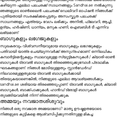
കഴിയുന്ന എല്ലാ പലചരക്ക് സാധനങ്ങളും Sandhai.ae നൽകുന്നു.
ഞങ്ങളുടെ ഓൺലൈൻ പലചരക്ക് ഡെലിവറി ഓപ്ഷൻ നിങ്ങൾക്ക്
പുതിയതായി സംരക്ഷിക്കപ്പെട്ടതും അസംസ്കൃത പലചരക്ക്
സാധനങ്ങളും എത്രയും വേഗം ലഭിക്കും. അനിൽ, ഫ്ലേവറി, ആച്ചി,
ഉദ്യം, ഹർഷിണി, ധാന്യം, മനുക ഹണി, ഐബബിൾ ടീ എന്നിവ
ലഭ്യമാണ്
ബാഗുകളും ലഗേജുകളും
സുഖകരവും വിശ്വസനീയവുമായ ബാഗുകളും ലഗേജുകളും
പതിവായി യാത്ര ചെയ്യുന്നവർക്ക് അനുഗ്രഹമാണ്. ഒന്നിലധികം
കമ്പാർട്ട്മെന്റുകളും സ്ഥലവുമുള്ള സ്യൂട്ട്കേസുകൾ / ക്യാരി-ഓൺ
ബാഗുകൾ ട്രാവൽ ബാഗുകൾ തിരഞ്ഞെടുക്കുമ്പോൾ പ്രാഥമിക
ഘടകങ്ങളാണ്. നിങ്ങൾ മോടിയുള്ളതും സ്റ്റാൻഡേർഡ്
നിലവാരമുള്ളതുമായ ട്രാവൽ ബാഗുകൾക്കായി
തിരയുകയാണെങ്കിൽ, നിങ്ങളുടെ എല്ലാ ആവശ്യങ്ങൾക്കും
sandhai.ae ശരിയായ തിരഞ്ഞെടുപ്പാണ്. ട്രാവൽ ബാഗുകൾ, ക്യാരി
ബാഗുകൾ, ബാക്ക്പാക്കുകൾ, ഹാൻഡ് ട്രോളി ബാഗുകൾ
തുടങ്ങിയവയിൽ നിന്ന് തിരഞ്ഞെടുക്കുക.
അമ്മയും നവജാതശിശുവും
നിങ്ങൾ ഒരു നവജാത അമ്മയാണോ? മാതൃ ഊഷ്മളതയോടെ
നിങ്ങളുടെ കുട്ടികളെ ആശ്വസിപ്പിക്കുന്നതിനുള്ള മികച്ച