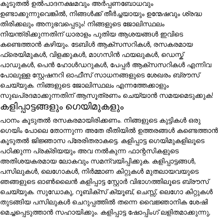
കൂടുതൽ ഉൽപാദനക്ഷമവും അർപ്പണബോധവും
ഉണ്ടാക്കുന്നുവെങ്കിൽ, നിങ്ങൾക്ക് തീർച്ചയായും ഉന്മേഷവും ശ്രദ്ധ
തിരിക്കലും അനുഭവപ്പെടും! നിങ്ങളുടെ ജോലിസ്ഥലം
നിയന്ത്രിക്കുന്നതിന് ധാരാളം പുതിയ ആശയങ്ങൾ ഇവിടെ
കണ്ടെത്താൻ കഴിയും. ടേബിൾ ആക്സസറികൾ, രസകരമായ
ഫ്രെയിമുകൾ, വിളക്കുകൾ, മാഗസിൻ ഫയലുകൾ, ഡെസ്ക്
പാഡുകൾ, പെൻ ഹോൾഡറുകൾ, പേപ്പർ ആക്സസറികൾ എന്നിവ
പോലുള്ള സ്റ്റേഷനറി ഓഫീസ് സാധനങ്ങളുടെ ശേഖരം ബ്രൗസ്
ചെയ്യുക. നിങ്ങളുടെ ജോലിസ്ഥലം എന്നത്തേക്കാളും
സുഖപ്രദമാക്കുന്നതിന് ആസൂത്രണം ചെയ്യാൻ സമയമെടുക്കുക!
കളിപ്പാട്ടങ്ങളും ഗെയിമുകളും
പഠനം കൂടുതൽ രസകരമായിരിക്കണം. നിങ്ങളുടെ കുട്ടികൾ ഒരു
ഗെയിം പോലെ തോന്നുന്ന അതേ രീതിയിൽ ഉത്തരങ്ങൾ കണ്ടെത്താൻ
കൂടുതൽ ജിജ്ഞാസ പ്രേരിതരാകട്ടെ. കളിപ്പാട്ട ഗെയിമുകളിലൂടെ
പഠിക്കുന്ന പ്രക്രിയയും അവ നൽകുന്ന ഫാന്റസികളുടെ
അതിശയകരമായ ലോകവും സമന്വയിപ്പിക്കുക. കളിപ്പാട്ടങ്ങൾ,
പസിലുകൾ, ലെഗോകൾ, നിർമ്മാണ കിറ്റുകൾ മുതലായവയുടെ
ഞങ്ങളുടെ ഓൺലൈൻ കളിപ്പാട്ട സ്റ്റോർ വിഭാഗത്തിലൂടെ ബ്രൗസ്
ചെയ്യുക. സുഡോകു, റൂബിക്സ് ക്യൂബ്, ചെസ്സ്, ലെഗോ കിറ്റുകൾ
തുടങ്ങിയ പസിലുകൾ ചെറുപ്പത്തിൽ തന്നെ വൈജ്ഞാനിക ശേഷി
മെച്ചപ്പെടുത്താൻ സഹായിക്കും. കളിപ്പാട്ട ഷോപ്പിംഗ് ലളിതമാക്കുന്നു,