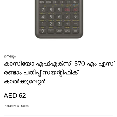
നെജൂം
കാസിയോ എഫ്എക്സ് -570 എം എസ്
രണ്ടാം പതിപ്പ് സയന്റിഫിക്
കാൽക്കുലേറ്റർ
AED 62
Inclusive all taxes