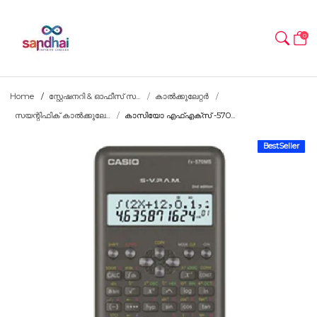
0
Home
സ്റ്റേഷനറി & ഓഫീസ് സ...
കാൽക്കുലേറ്റർ
സയന്റിഫിക് കാൽക്കുലേ...
കാസിയോ എഫ്എക്സ് -570...
BestSeller