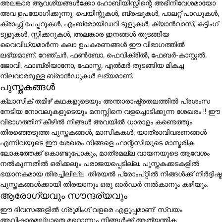
അലങ്കാര ആവശ്യങ്ങൾക്കോ ഹോബിയിസ്റ്റിന്റെ അഭിനിവേശമായോ
അവ ഉപയോഗിക്കുന്നു. പെയിന്റുകൾ, ബ്രഷുകൾ, പാലറ്റ് പാഡുകൾ,
ക്രാഫ്റ്റ് പേപ്പറുകൾ, എംബ്രോയിഡറി ടൂളുകൾ, ക്യാൻവാസ്, കട്ടിംഗ്
ടൂളുകൾ, സ്റ്റിക്കറുകൾ, അലങ്കാര ഇനങ്ങൾ തുടങ്ങിയ
വൈവിധ്യമാർന്ന കലാ ഉപകരണങ്ങൾ ഈ വിഭാഗത്തിൽ
ലഭ്യമാണ്. റേഞ്ചർ, ഫൺബോ, ഫെവിക്രിൽ, ഫേബർ-കാസ്റ്റൽ,
ജോവി, ഫാബ്രിയാനോ, ഫോസ്ക, എൽമർ തുടങ്ങിയ മികച്ച
നിലവാരമുള്ള ബ്രാൻഡുകൾ ലഭ്യമാണ്.
പുസ്തകങ്ങൾ
ക്ലാസിക് തമിഴ് കഥകളുടെയും അന്താരാഷ്ട്രതലത്തിൽ പ്രശംസ
നേടിയ നോവലുകളുടെയും മനസ്സിനെ വളച്ചൊടിക്കുന്ന ശേഖരം !! ഈ
വിഭാഗത്തിന് കീഴിൽ നിങ്ങൾ അവയിൽ ധാരാളം കണ്ടെത്തും.
തിരഞ്ഞെടുത്ത പുസ്തകങ്ങൾ, മാസികകൾ, യാത്രാവിവരണങ്ങൾ
എന്നിവയുടെ ഈ ശേഖരം നിങ്ങളെ ഫാന്റസിയുടെ മാസ്മരിക
ലോകത്തേക്ക് കൊണ്ടുപോകും, മാത്രമല്ല വായനയുടെ ആവേശം
നൽകുന്നതിൽ ഒരിക്കലും പരാജയപ്പെടില്ല. പുസ്തകക്കടകളിൽ
ഭയാനകമായ തിരച്ചിലില്ല. തിരയൽ പ്രോംപ്റ്റിൽ നിങ്ങൾക്ക് നിർദ്ദിഷ്ട
പുസ്തകങ്ങൾക്കായി തിരയാനും ഒരു ഓർഡർ നൽകാനും കഴിയും.
ആരോഗ്യവും സൗന്ദര്യവും
ഈ ദിവസങ്ങളിൽ ഗ്രൂമിംഗ് വളരെ എളുപ്പമാണ്! സ്വയം
ആവിഷ്കാരമല്ലാതെ മറ്റൊന്നും നിങ്ങൾക്ക് ആത്യന്തിക