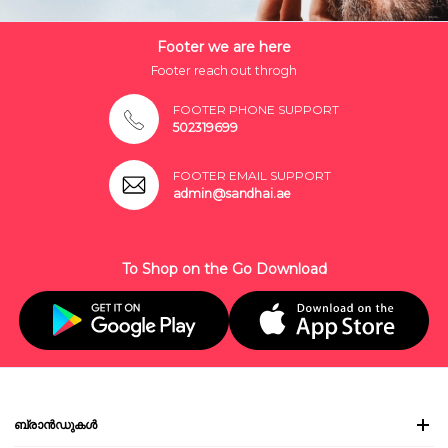
Footer we are here
Footer reach out throgh
FOOTER PHONE SUPPORT
502319699
FOOTER EMAIL SUPPORT
admin@sandhai.ae
To Shop on the Go Download
ബ്രാൻഡുകൾ