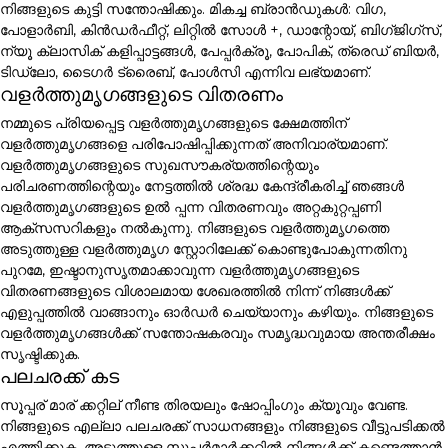
നിങ്ങളുടെ കുട്ടി സന്തോഷിക്കും. മികച്ച ബ്രാൻഡുകൾ: വിഗ,
പോളാർബി, കിൻഡർഫീറ്റ്, ലിറ്റിൽ സോൾ +, ഡാന്റോയ്, ബിഗ്ജിഗ്സ്,
ന്യൂ ക്ലാസിക് കളിപ്പാട്ടങ്ങൾ, പേപ്പർക്രൂ, പോപിക്, ത്രെഡ് ബിയർ,
ടിഡ്ലോ, ടൈഗർ ട്രൈബ്, പോൾസി എന്നിവ ലഭ്യമാണ്.
വളർത്തുമൃഗങ്ങളുടെ വിതരണം
നമ്മുടെ പ്രിയപ്പെട്ട വളർത്തുമൃഗങ്ങളുടെ ക്ഷേമത്തിന്
വളർത്തുമൃഗങ്ങളെ പരിപോഷിപ്പിക്കുന്നത് അനിവാര്യമാണ്.
വളർത്തുമൃഗങ്ങളുടെ സുഖസൗകര്യത്തിന്റെയും
പരിചരണത്തിന്റെയും നേട്ടത്തിൽ ശ്രദ്ധ കേന്ദ്രീകരിച്ച് ഞങ്ങൾ
വളർത്തുമൃഗങ്ങളുടെ ഉൽ പ്പന്ന വിതരണവും അറ്റകുറ്റപ്പണി
ആക്സസറികളും നൽകുന്നു. നിങ്ങളുടെ വളർത്തുമൃഗത്തെ
അടുത്തുള്ള വളർത്തുമൃഗ സ്റ്റോറിലേക്ക് കൊണ്ടുപോകുന്നതിനു
പുറമേ, ഇഷ്ടാനുസൃതമാക്കാവുന്ന വളർത്തുമൃഗങ്ങളുടെ
വിതരണങ്ങളുടെ വിശാലമായ ശേഖരത്തിൽ നിന്ന് നിങ്ങൾക്ക്
എളുപ്പത്തിൽ വാങ്ങാനും ഓർഡർ ചെയ്യാനും കഴിയും. നിങ്ങളുടെ
വളർത്തുമൃഗങ്ങൾക്ക് സന്തോഷകരവും സമൃദ്ധവുമായ അന്തരീക്ഷം
സൃഷ്ടിക്കുക.
പലചരക്ക് കട
സൂപ്പര് മാര് ക്കറ്റില് നീണ്ട തിരയലും ഷോപ്പിംഗും ക്യൂവും വേണ്ട.
നിങ്ങളുടെ എല്ലാ പലചരക്ക് സാധനങ്ങളും നിങ്ങളുടെ വീട്ടുപടിക്കൽ
എത്തിക്കുക. അടുത്തുള്ള സൂപ്പർമാർക്കറ്റിൽ നിങ്ങൾക്ക് കണ്ടെത്താൻ