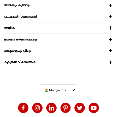
അമ്മയും കുഞ്ഞും
പലചരക്ക് സാധനങ്ങൾ
അധിക
കലയും കരകൗശലവും
അടുക്കളയും വീടും
കൂടുതൽ വിഭാഗങ്ങൾ
Malayalam