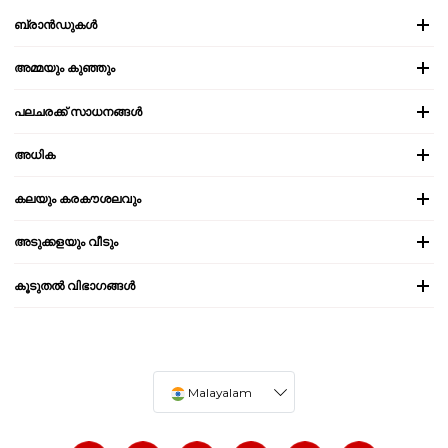
ബ്രാൻഡുകൾ
അമ്മയും കുഞ്ഞും
പലചരക്ക് സാധനങ്ങൾ
അധിക
കലയും കരകൗശലവും
അടുക്കളയും വീടും
കൂടുതൽ വിഭാഗങ്ങൾ
Malayalam