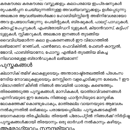
കരകൗശല കരകൗശല വസ്തുക്കളും കലാപരമായ ഇംപ്രഷനുകൾ
രൂപകൽപ്പന ചെയ്യുന്നതിനുള്ള അവശ്യവസ്തുക്കളും ഉൾപ്പെടുന്നു.
അലങ്കാര ആവശ്യങ്ങൾക്കോ ഹോബിയിസ്റ്റിന്റെ അഭിനിവേശമായോ
അവ ഉപയോഗിക്കുന്നു. പെയിന്റുകൾ, ബ്രഷുകൾ, പാലറ്റ് പാഡുകൾ,
ക്രാഫ്റ്റ് പേപ്പറുകൾ, എംബ്രോയിഡറി ടൂളുകൾ, ക്യാൻവാസ്, കട്ടിംഗ്
ടൂളുകൾ, സ്റ്റിക്കറുകൾ, അലങ്കാര ഇനങ്ങൾ തുടങ്ങിയ
വൈവിധ്യമാർന്ന കലാ ഉപകരണങ്ങൾ ഈ വിഭാഗത്തിൽ
ലഭ്യമാണ്. റേഞ്ചർ, ഫൺബോ, ഫെവിക്രിൽ, ഫേബർ-കാസ്റ്റൽ,
ജോവി, ഫാബ്രിയാനോ, ഫോസ്ക, എൽമർ തുടങ്ങിയ മികച്ച
നിലവാരമുള്ള ബ്രാൻഡുകൾ ലഭ്യമാണ്.
പുസ്തകങ്ങൾ
ക്ലാസിക് തമിഴ് കഥകളുടെയും അന്താരാഷ്ട്രതലത്തിൽ പ്രശംസ
നേടിയ നോവലുകളുടെയും മനസ്സിനെ വളച്ചൊടിക്കുന്ന ശേഖരം !! ഈ
വിഭാഗത്തിന് കീഴിൽ നിങ്ങൾ അവയിൽ ധാരാളം കണ്ടെത്തും.
തിരഞ്ഞെടുത്ത പുസ്തകങ്ങൾ, മാസികകൾ, യാത്രാവിവരണങ്ങൾ
എന്നിവയുടെ ഈ ശേഖരം നിങ്ങളെ ഫാന്റസിയുടെ മാസ്മരിക
ലോകത്തേക്ക് കൊണ്ടുപോകും, മാത്രമല്ല വായനയുടെ ആവേശം
നൽകുന്നതിൽ ഒരിക്കലും പരാജയപ്പെടില്ല. പുസ്തകക്കടകളിൽ
ഭയാനകമായ തിരച്ചിലില്ല. തിരയൽ പ്രോംപ്റ്റിൽ നിങ്ങൾക്ക് നിർദ്ദിഷ്ട
പുസ്തകങ്ങൾക്കായി തിരയാനും ഒരു ഓർഡർ നൽകാനും കഴിയും.
ആരോഗ്യവും സൗന്ദര്യവും