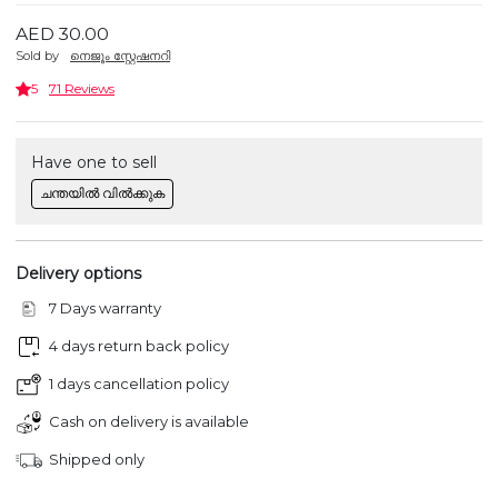
AED 30.00
Sold by
നെജൂം സ്റ്റേഷനറി
5
71 Reviews
Have one to sell
ചന്തയിൽ വിൽക്കുക
Delivery options
7 Days warranty
4 days return back policy
1 days cancellation policy
Cash on delivery is available
Shipped only