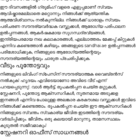
ഈ ദിവസങ്ങളിൽ ഗ്രൂമിംഗ് വളരെ എളുപ്പമാണ്! സ്വയം
ആവിഷ്കാരമല്ലാതെ മറ്റൊന്നും നിങ്ങൾക്ക് ആത്യന്തിക
ആത്മവിശ്വാസം നൽകുന്നില്ല. നിങ്ങൾക്ക് ധാരാളം സ്വയം
പരിചരണ സൗന്ദര്യവർദ്ധക വസ്തുക്കൾ, ആരോഗ്യ പരിപാലന
ഉൽപ്പന്നങ്ങൾ, ആകർഷകമായ സുഗന്ധദ്രവ്യങ്ങൾ,
ഇന്ദ്രിയപരമായ നഖ കലാകാരങ്ങൾ, എല്ലാത്തരം മേക്കപ്പ് കിറ്റുകൾ
എന്നിവ കണ്ടെത്താൻ കഴിയും. ഞങ്ങളുടെ sandhai.ae ഉൽപ്പന്നങ്ങൾ
പരിശോധിക്കുക, നിങ്ങളുടെ ആരോഗ്യത്തിന്റെയും
സൗന്ദര്യത്തിന്റെയും ചാരുത പ്രചരിപ്പിക്കുക.
വീടും പൂന്തോട്ടവും
നിങ്ങളുടെ ലിവിംഗ് സ്പേസിന് സൗന്ദര്യാത്മക വൈബ്രൻസ്
നൽകുക! ഹൃദയം എവിടെയാണോ അവിടെ വീട് എന്ന്
പറയപ്പെടുന്നു!. വാൾ ആർട്ട്, രൂപകൽപ്പന ചെയ്ത മഗ്ഗുകൾ,
സ്റ്റേഷനറി, പൂന്തോട്ട ആക്സസറികൾ, നൂതനമായ അടുക്കള
ഇനങ്ങൾ എന്നിവ പോലുള്ള അലങ്കാര കരകൗശല വസ്തുക്കൾ ഇവിടെ
നിങ്ങൾക്ക് കണ്ടെത്താം. രൂപകൽപ്പന ചെയ്ത ഈ ആക്സസറികൾ
നിങ്ങളുടെ സ്വന്തം സ്വകാര്യ ജീവിത ഇടത്തിന്റെ സൗന്ദര്യം
വർദ്ധിപ്പിക്കും. ജീവിതം ഒരു കലയായി മാറുന്നു, താമസസ്ഥലം
കൂടുതൽ സജീവമാകും!
സ്റ്റേഷനറി ഓഫീസ് സാധനങ്ങൾ