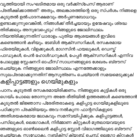
വൃത്തിയായി സംഘടിതമായ ഒരു വർക്ക്സ്പേസ് ആരാണ്
പ്രതീക്ഷിക്കാത്തത്? അതും, അലങ്കാരത്തിന്റെ ഒരു സ്പർശം നിങ്ങളെ
കൂടുതൽ ഉൽപാദനക്ഷമവും അർപ്പണബോധവും
ഉണ്ടാക്കുന്നുവെങ്കിൽ, നിങ്ങൾക്ക് തീർച്ചയായും ഉന്മേഷവും ശ്രദ്ധ
തിരിക്കലും അനുഭവപ്പെടും! നിങ്ങളുടെ ജോലിസ്ഥലം
നിയന്ത്രിക്കുന്നതിന് ധാരാളം പുതിയ ആശയങ്ങൾ ഇവിടെ
കണ്ടെത്താൻ കഴിയും. ടേബിൾ ആക്സസറികൾ, രസകരമായ
ഫ്രെയിമുകൾ, വിളക്കുകൾ, മാഗസിൻ ഫയലുകൾ, ഡെസ്ക്
പാഡുകൾ, പെൻ ഹോൾഡറുകൾ, പേപ്പർ ആക്സസറികൾ എന്നിവ
പോലുള്ള സ്റ്റേഷനറി ഓഫീസ് സാധനങ്ങളുടെ ശേഖരം ബ്രൗസ്
ചെയ്യുക. നിങ്ങളുടെ ജോലിസ്ഥലം എന്നത്തേക്കാളും
സുഖപ്രദമാക്കുന്നതിന് ആസൂത്രണം ചെയ്യാൻ സമയമെടുക്കുക!
കളിപ്പാട്ടങ്ങളും ഗെയിമുകളും
പഠനം കൂടുതൽ രസകരമായിരിക്കണം. നിങ്ങളുടെ കുട്ടികൾ ഒരു
ഗെയിം പോലെ തോന്നുന്ന അതേ രീതിയിൽ ഉത്തരങ്ങൾ കണ്ടെത്താൻ
കൂടുതൽ ജിജ്ഞാസ പ്രേരിതരാകട്ടെ. കളിപ്പാട്ട ഗെയിമുകളിലൂടെ
പഠിക്കുന്ന പ്രക്രിയയും അവ നൽകുന്ന ഫാന്റസികളുടെ
അതിശയകരമായ ലോകവും സമന്വയിപ്പിക്കുക. കളിപ്പാട്ടങ്ങൾ,
പസിലുകൾ, ലെഗോകൾ, നിർമ്മാണ കിറ്റുകൾ മുതലായവയുടെ
ഞങ്ങളുടെ ഓൺലൈൻ കളിപ്പാട്ട സ്റ്റോർ വിഭാഗത്തിലൂടെ ബ്രൗസ്
ചെയ്യുക. സുഡോകു, റൂബിക്സ് ക്യൂബ്, ചെസ്സ്, ലെഗോ കിറ്റുകൾ