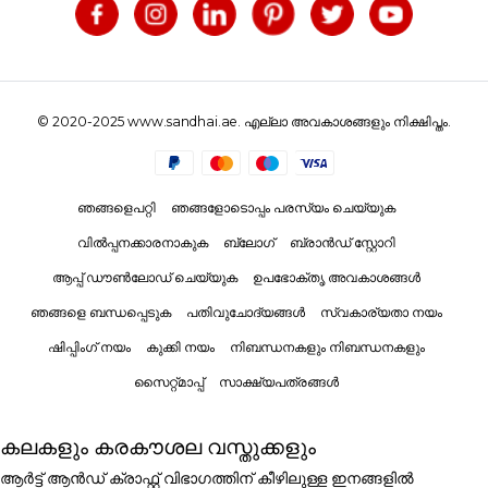
© 2020-2025 www.sandhai.ae. എല്ലാ അവകാശങ്ങളും നിക്ഷിപ്തം.
ഞങ്ങളെപറ്റി
ഞങ്ങളോടൊപ്പം പരസ്യം ചെയ്യുക
വിൽപ്പനക്കാരനാകുക
ബ്ലോഗ്
ബ്രാൻഡ് സ്റ്റോറി
ആപ്പ് ഡൗൺലോഡ് ചെയ്യുക
ഉപഭോക്തൃ അവകാശങ്ങൾ
ഞങ്ങളെ ബന്ധപ്പെടുക
പതിവുചോദ്യങ്ങൾ
സ്വകാര്യതാ നയം
ഷിപ്പിംഗ് നയം
കുക്കി നയം
നിബന്ധനകളും നിബന്ധനകളും
സൈറ്റ്മാപ്പ്
സാക്ഷ്യപത്രങ്ങൾ
കലകളും കരകൗശല വസ്തുക്കളും
ആർട്ട് ആൻഡ് ക്രാഫ്റ്റ് വിഭാഗത്തിന് കീഴിലുള്ള ഇനങ്ങളിൽ