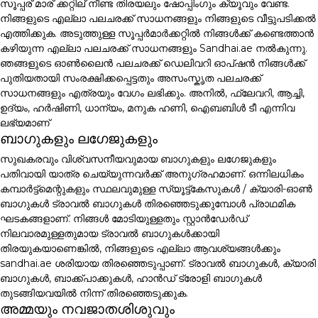
സൂപ്പര് മാര് ക്കറ്റില് നീണ്ട തിരയലും ഷോപ്പിംഗും ക്യൂവും വേണ്ട.
നിങ്ങളുടെ എല്ലാ പലചരക്ക് സാധനങ്ങളും നിങ്ങളുടെ വീട്ടുപടിക്കൽ
എത്തിക്കുക. അടുത്തുള്ള സൂപ്പർമാർക്കറ്റിൽ നിങ്ങൾക്ക് കണ്ടെത്താൻ
കഴിയുന്ന എല്ലാ പലചരക്ക് സാധനങ്ങളും Sandhai.ae നൽകുന്നു.
ഞങ്ങളുടെ ഓൺലൈൻ പലചരക്ക് ഡെലിവറി ഓപ്ഷൻ നിങ്ങൾക്ക്
പുതിയതായി സംരക്ഷിക്കപ്പെട്ടതും അസംസ്കൃത പലചരക്ക്
സാധനങ്ങളും എത്രയും വേഗം ലഭിക്കും. അനിൽ, ഫ്ലേവറി, ആച്ചി,
ഉദ്യം, ഹർഷിണി, ധാന്യം, മനുക ഹണി, ഐബബിൾ ടീ എന്നിവ
ലഭ്യമാണ്
ബാഗുകളും ലഗേജുകളും
സുഖകരവും വിശ്വസനീയവുമായ ബാഗുകളും ലഗേജുകളും
പതിവായി യാത്ര ചെയ്യുന്നവർക്ക് അനുഗ്രഹമാണ്. ഒന്നിലധികം
കമ്പാർട്ട്മെന്റുകളും സ്ഥലവുമുള്ള സ്യൂട്ട്കേസുകൾ / ക്യാരി-ഓൺ
ബാഗുകൾ ട്രാവൽ ബാഗുകൾ തിരഞ്ഞെടുക്കുമ്പോൾ പ്രാഥമിക
ഘടകങ്ങളാണ്. നിങ്ങൾ മോടിയുള്ളതും സ്റ്റാൻഡേർഡ്
നിലവാരമുള്ളതുമായ ട്രാവൽ ബാഗുകൾക്കായി
തിരയുകയാണെങ്കിൽ, നിങ്ങളുടെ എല്ലാ ആവശ്യങ്ങൾക്കും
sandhai.ae ശരിയായ തിരഞ്ഞെടുപ്പാണ്. ട്രാവൽ ബാഗുകൾ, ക്യാരി
ബാഗുകൾ, ബാക്ക്പാക്കുകൾ, ഹാൻഡ് ട്രോളി ബാഗുകൾ
തുടങ്ങിയവയിൽ നിന്ന് തിരഞ്ഞെടുക്കുക.
അമ്മയും നവജാതശിശുവും