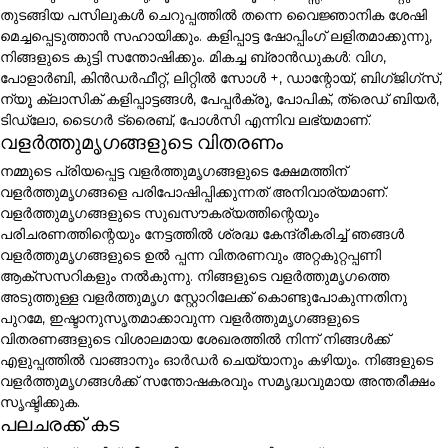
തുടങ്ങിയ പസിലുകൾ ചെറുപ്പത്തിൽ തന്നെ വൈജ്ഞാനിക ശേഷി
മെച്ചപ്പെടുത്താൻ സഹായിക്കും. കളിപ്പാട്ട ഷോപ്പിംഗ് ലളിതമാക്കുന്നു,
നിങ്ങളുടെ കുട്ടി സന്തോഷിക്കും. മികച്ച ബ്രാൻഡുകൾ: വിഗ,
പോളാർബി, കിൻഡർഫീറ്റ്, ലിറ്റിൽ സോൾ +, ഡാന്റോയ്, ബിഗ്ജിഗ്സ്,
ന്യൂ ക്ലാസിക് കളിപ്പാട്ടങ്ങൾ, പേപ്പർക്രൂ, പോപിക്, ത്രെഡ് ബിയർ,
ടിഡ്ലോ, ടൈഗർ ട്രൈബ്, പോൾസി എന്നിവ ലഭ്യമാണ്.
വളർത്തുമൃഗങ്ങളുടെ വിതരണം
നമ്മുടെ പ്രിയപ്പെട്ട വളർത്തുമൃഗങ്ങളുടെ ക്ഷേമത്തിന്
വളർത്തുമൃഗങ്ങളെ പരിപോഷിപ്പിക്കുന്നത് അനിവാര്യമാണ്.
വളർത്തുമൃഗങ്ങളുടെ സുഖസൗകര്യത്തിന്റെയും
പരിചരണത്തിന്റെയും നേട്ടത്തിൽ ശ്രദ്ധ കേന്ദ്രീകരിച്ച് ഞങ്ങൾ
വളർത്തുമൃഗങ്ങളുടെ ഉൽ പ്പന്ന വിതരണവും അറ്റകുറ്റപ്പണി
ആക്സസറികളും നൽകുന്നു. നിങ്ങളുടെ വളർത്തുമൃഗത്തെ
അടുത്തുള്ള വളർത്തുമൃഗ സ്റ്റോറിലേക്ക് കൊണ്ടുപോകുന്നതിനു
പുറമേ, ഇഷ്ടാനുസൃതമാക്കാവുന്ന വളർത്തുമൃഗങ്ങളുടെ
വിതരണങ്ങളുടെ വിശാലമായ ശേഖരത്തിൽ നിന്ന് നിങ്ങൾക്ക്
എളുപ്പത്തിൽ വാങ്ങാനും ഓർഡർ ചെയ്യാനും കഴിയും. നിങ്ങളുടെ
വളർത്തുമൃഗങ്ങൾക്ക് സന്തോഷകരവും സമൃദ്ധവുമായ അന്തരീക്ഷം
സൃഷ്ടിക്കുക.
പലചരക്ക് കട