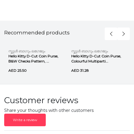
Recommended products
സ്കൂൾ ബാഗും ലഗേജും
സ്കൂൾ ബാഗും ലഗേജും
Hello Kitty D-Cut Coin Purse,
Hello Kitty D-Cut Coin Purse,
B&W Checks Pattern, ...
Colourful Multiparti...
AED 25.50
AED 31.28
Customer reviews
Share your thoughts with other customers
Write a review