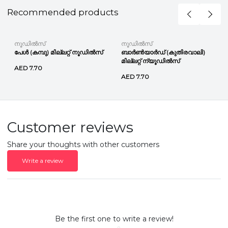
Recommended products
നൂഡിൽസ്
നൂഡിൽസ്
പേൾ (കമ്പു) മില്ലറ്റ് നൂഡിൽസ്
ബാർൺയാർഡ് (കുതിരവാലി)
മില്ലറ്റ് ന്യൂഡിൽസ്
AED 7.70
AED 7.70
Customer reviews
Share your thoughts with other customers
Write a review
Be the first one to write a review!