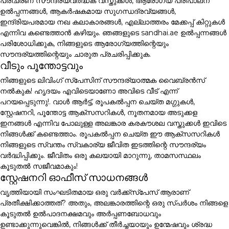
പരിചരണ സൗന്ദര്യവർദ്ധക വസ്തുക്കൾ, ആരോഗ്യ പരിപാലന
ഉൽപ്പന്നങ്ങൾ, ആകർഷകമായ സുഗന്ധദ്രവ്യങ്ങൾ,
ഇന്ദ്രിയപരമായ നഖ കലാകാരങ്ങൾ, എല്ലാത്തരം മേക്കപ്പ് കിറ്റുകൾ
എന്നിവ കണ്ടെത്താൻ കഴിയും. ഞങ്ങളുടെ sandhai.ae ഉൽപ്പന്നങ്ങൾ
പരിശോധിക്കുക, നിങ്ങളുടെ ആരോഗ്യത്തിന്റെയും
സൗന്ദര്യത്തിന്റെയും ചാരുത പ്രചരിപ്പിക്കുക.
വീടും പൂന്തോട്ടവും
നിങ്ങളുടെ ലിവിംഗ് സ്പേസിന് സൗന്ദര്യാത്മക വൈബ്രൻസ്
നൽകുക! ഹൃദയം എവിടെയാണോ അവിടെ വീട് എന്ന്
പറയപ്പെടുന്നു!. വാൾ ആർട്ട്, രൂപകൽപ്പന ചെയ്ത മഗ്ഗുകൾ,
സ്റ്റേഷനറി, പൂന്തോട്ട ആക്സസറികൾ, നൂതനമായ അടുക്കള
ഇനങ്ങൾ എന്നിവ പോലുള്ള അലങ്കാര കരകൗശല വസ്തുക്കൾ ഇവിടെ
നിങ്ങൾക്ക് കണ്ടെത്താം. രൂപകൽപ്പന ചെയ്ത ഈ ആക്സസറികൾ
നിങ്ങളുടെ സ്വന്തം സ്വകാര്യ ജീവിത ഇടത്തിന്റെ സൗന്ദര്യം
വർദ്ധിപ്പിക്കും. ജീവിതം ഒരു കലയായി മാറുന്നു, താമസസ്ഥലം
കൂടുതൽ സജീവമാകും!
സ്റ്റേഷനറി ഓഫീസ് സാധനങ്ങൾ
വൃത്തിയായി സംഘടിതമായ ഒരു വർക്ക്സ്പേസ് ആരാണ്
പ്രതീക്ഷിക്കാത്തത്? അതും, അലങ്കാരത്തിന്റെ ഒരു സ്പർശം നിങ്ങളെ
കൂടുതൽ ഉൽപാദനക്ഷമവും അർപ്പണബോധവും
ഉണ്ടാക്കുന്നുവെങ്കിൽ, നിങ്ങൾക്ക് തീർച്ചയായും ഉന്മേഷവും ശ്രദ്ധ