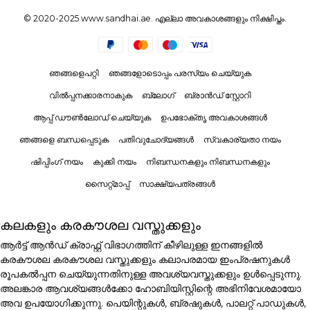
© 2020-2025 www.sandhai.ae. എല്ലാ അവകാശങ്ങളും നിക്ഷിപ്തം.
ഞങ്ങളെപറ്റി
ഞങ്ങളോടൊപ്പം പരസ്യം ചെയ്യുക
വിൽപ്പനക്കാരനാകുക
ബ്ലോഗ്
ബ്രാൻഡ് സ്റ്റോറി
ആപ്പ് ഡൗൺലോഡ് ചെയ്യുക
ഉപഭോക്തൃ അവകാശങ്ങൾ
ഞങ്ങളെ ബന്ധപ്പെടുക
പതിവുചോദ്യങ്ങൾ
സ്വകാര്യതാ നയം
ഷിപ്പിംഗ് നയം
കുക്കി നയം
നിബന്ധനകളും നിബന്ധനകളും
സൈറ്റ്മാപ്പ്
സാക്ഷ്യപത്രങ്ങൾ
കലകളും കരകൗശല വസ്തുക്കളും
ആർട്ട് ആൻഡ് ക്രാഫ്റ്റ് വിഭാഗത്തിന് കീഴിലുള്ള ഇനങ്ങളിൽ
കരകൗശല കരകൗശല വസ്തുക്കളും കലാപരമായ ഇംപ്രഷനുകൾ
രൂപകൽപ്പന ചെയ്യുന്നതിനുള്ള അവശ്യവസ്തുക്കളും ഉൾപ്പെടുന്നു.
അലങ്കാര ആവശ്യങ്ങൾക്കോ ഹോബിയിസ്റ്റിന്റെ അഭിനിവേശമായോ
അവ ഉപയോഗിക്കുന്നു. പെയിന്റുകൾ, ബ്രഷുകൾ, പാലറ്റ് പാഡുകൾ,