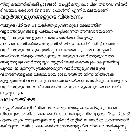
ന്യൂ ക്ലാസിക് കളിപ്പാട്ടങ്ങൾ, പേപ്പർക്രൂ, പോപിക്, ത്രെഡ് ബിയർ,
ടിഡ്ലോ, ടൈഗർ ട്രൈബ്, പോൾസി എന്നിവ ലഭ്യമാണ്.
വളർത്തുമൃഗങ്ങളുടെ വിതരണം
നമ്മുടെ പ്രിയപ്പെട്ട വളർത്തുമൃഗങ്ങളുടെ ക്ഷേമത്തിന്
വളർത്തുമൃഗങ്ങളെ പരിപോഷിപ്പിക്കുന്നത് അനിവാര്യമാണ്.
വളർത്തുമൃഗങ്ങളുടെ സുഖസൗകര്യത്തിന്റെയും
പരിചരണത്തിന്റെയും നേട്ടത്തിൽ ശ്രദ്ധ കേന്ദ്രീകരിച്ച് ഞങ്ങൾ
വളർത്തുമൃഗങ്ങളുടെ ഉൽ പ്പന്ന വിതരണവും അറ്റകുറ്റപ്പണി
ആക്സസറികളും നൽകുന്നു. നിങ്ങളുടെ വളർത്തുമൃഗത്തെ
അടുത്തുള്ള വളർത്തുമൃഗ സ്റ്റോറിലേക്ക് കൊണ്ടുപോകുന്നതിനു
പുറമേ, ഇഷ്ടാനുസൃതമാക്കാവുന്ന വളർത്തുമൃഗങ്ങളുടെ
വിതരണങ്ങളുടെ വിശാലമായ ശേഖരത്തിൽ നിന്ന് നിങ്ങൾക്ക്
എളുപ്പത്തിൽ വാങ്ങാനും ഓർഡർ ചെയ്യാനും കഴിയും. നിങ്ങളുടെ
വളർത്തുമൃഗങ്ങൾക്ക് സന്തോഷകരവും സമൃദ്ധവുമായ അന്തരീക്ഷം
സൃഷ്ടിക്കുക.
പലചരക്ക് കട
സൂപ്പര് മാര് ക്കറ്റില് നീണ്ട തിരയലും ഷോപ്പിംഗും ക്യൂവും വേണ്ട.
നിങ്ങളുടെ എല്ലാ പലചരക്ക് സാധനങ്ങളും നിങ്ങളുടെ വീട്ടുപടിക്കൽ
എത്തിക്കുക. അടുത്തുള്ള സൂപ്പർമാർക്കറ്റിൽ നിങ്ങൾക്ക് കണ്ടെത്താൻ
കഴിയുന്ന എല്ലാ പലചരക്ക് സാധനങ്ങളും Sandhai.ae നൽകുന്നു.