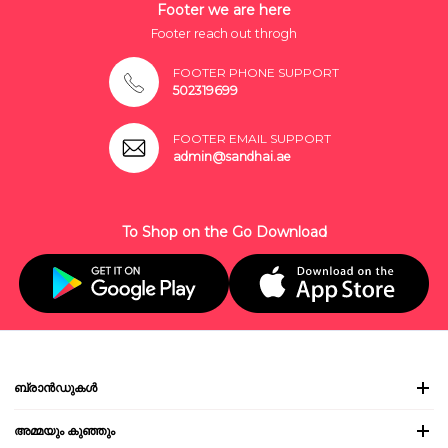
Footer we are here
Footer reach out throgh
FOOTER PHONE SUPPORT
502319699
FOOTER EMAIL SUPPORT
admin@sandhai.ae
To Shop on the Go Download
ബ്രാൻഡുകൾ
അമ്മയും കുഞ്ഞും