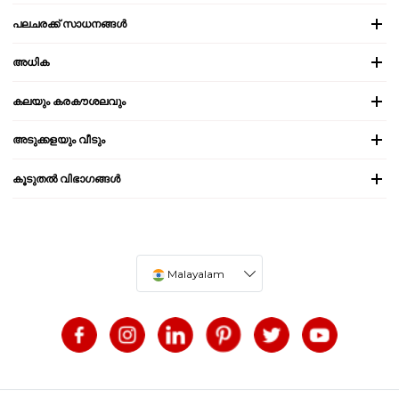
പലചരക്ക് സാധനങ്ങൾ
അധിക
കലയും കരകൗശലവും
അടുക്കളയും വീടും
കൂടുതൽ വിഭാഗങ്ങൾ
Malayalam