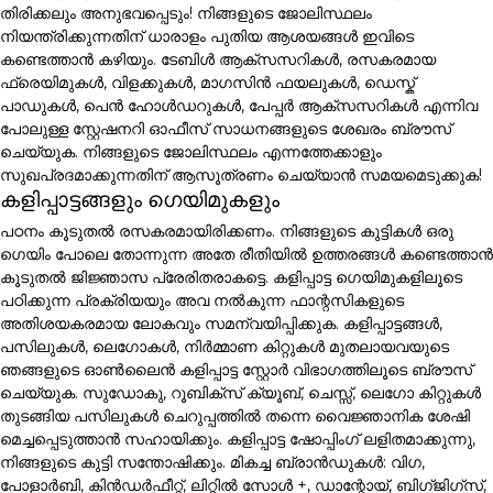
തിരിക്കലും അനുഭവപ്പെടും! നിങ്ങളുടെ ജോലിസ്ഥലം
നിയന്ത്രിക്കുന്നതിന് ധാരാളം പുതിയ ആശയങ്ങൾ ഇവിടെ
കണ്ടെത്താൻ കഴിയും. ടേബിൾ ആക്സസറികൾ, രസകരമായ
ഫ്രെയിമുകൾ, വിളക്കുകൾ, മാഗസിൻ ഫയലുകൾ, ഡെസ്ക്
പാഡുകൾ, പെൻ ഹോൾഡറുകൾ, പേപ്പർ ആക്സസറികൾ എന്നിവ
പോലുള്ള സ്റ്റേഷനറി ഓഫീസ് സാധനങ്ങളുടെ ശേഖരം ബ്രൗസ്
ചെയ്യുക. നിങ്ങളുടെ ജോലിസ്ഥലം എന്നത്തേക്കാളും
സുഖപ്രദമാക്കുന്നതിന് ആസൂത്രണം ചെയ്യാൻ സമയമെടുക്കുക!
കളിപ്പാട്ടങ്ങളും ഗെയിമുകളും
പഠനം കൂടുതൽ രസകരമായിരിക്കണം. നിങ്ങളുടെ കുട്ടികൾ ഒരു
ഗെയിം പോലെ തോന്നുന്ന അതേ രീതിയിൽ ഉത്തരങ്ങൾ കണ്ടെത്താൻ
കൂടുതൽ ജിജ്ഞാസ പ്രേരിതരാകട്ടെ. കളിപ്പാട്ട ഗെയിമുകളിലൂടെ
പഠിക്കുന്ന പ്രക്രിയയും അവ നൽകുന്ന ഫാന്റസികളുടെ
അതിശയകരമായ ലോകവും സമന്വയിപ്പിക്കുക. കളിപ്പാട്ടങ്ങൾ,
പസിലുകൾ, ലെഗോകൾ, നിർമ്മാണ കിറ്റുകൾ മുതലായവയുടെ
ഞങ്ങളുടെ ഓൺലൈൻ കളിപ്പാട്ട സ്റ്റോർ വിഭാഗത്തിലൂടെ ബ്രൗസ്
ചെയ്യുക. സുഡോകു, റൂബിക്സ് ക്യൂബ്, ചെസ്സ്, ലെഗോ കിറ്റുകൾ
തുടങ്ങിയ പസിലുകൾ ചെറുപ്പത്തിൽ തന്നെ വൈജ്ഞാനിക ശേഷി
മെച്ചപ്പെടുത്താൻ സഹായിക്കും. കളിപ്പാട്ട ഷോപ്പിംഗ് ലളിതമാക്കുന്നു,
നിങ്ങളുടെ കുട്ടി സന്തോഷിക്കും. മികച്ച ബ്രാൻഡുകൾ: വിഗ,
പോളാർബി, കിൻഡർഫീറ്റ്, ലിറ്റിൽ സോൾ +, ഡാന്റോയ്, ബിഗ്ജിഗ്സ്,