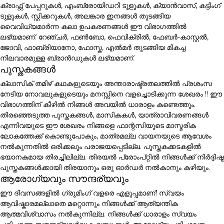
ക്രാഫ്റ്റ് പേപ്പറുകൾ, എംബ്രോയിഡറി ടൂളുകൾ, ക്യാൻവാസ്, കട്ടിംഗ്
ടൂളുകൾ, സ്റ്റിക്കറുകൾ, അലങ്കാര ഇനങ്ങൾ തുടങ്ങിയ
വൈവിധ്യമാർന്ന കലാ ഉപകരണങ്ങൾ ഈ വിഭാഗത്തിൽ
ലഭ്യമാണ്. റേഞ്ചർ, ഫൺബോ, ഫെവിക്രിൽ, ഫേബർ-കാസ്റ്റൽ,
ജോവി, ഫാബ്രിയാനോ, ഫോസ്ക, എൽമർ തുടങ്ങിയ മികച്ച
നിലവാരമുള്ള ബ്രാൻഡുകൾ ലഭ്യമാണ്.
പുസ്തകങ്ങൾ
ക്ലാസിക് തമിഴ് കഥകളുടെയും അന്താരാഷ്ട്രതലത്തിൽ പ്രശംസ
നേടിയ നോവലുകളുടെയും മനസ്സിനെ വളച്ചൊടിക്കുന്ന ശേഖരം !! ഈ
വിഭാഗത്തിന് കീഴിൽ നിങ്ങൾ അവയിൽ ധാരാളം കണ്ടെത്തും.
തിരഞ്ഞെടുത്ത പുസ്തകങ്ങൾ, മാസികകൾ, യാത്രാവിവരണങ്ങൾ
എന്നിവയുടെ ഈ ശേഖരം നിങ്ങളെ ഫാന്റസിയുടെ മാസ്മരിക
ലോകത്തേക്ക് കൊണ്ടുപോകും, മാത്രമല്ല വായനയുടെ ആവേശം
നൽകുന്നതിൽ ഒരിക്കലും പരാജയപ്പെടില്ല. പുസ്തകക്കടകളിൽ
ഭയാനകമായ തിരച്ചിലില്ല. തിരയൽ പ്രോംപ്റ്റിൽ നിങ്ങൾക്ക് നിർദ്ദിഷ്ട
പുസ്തകങ്ങൾക്കായി തിരയാനും ഒരു ഓർഡർ നൽകാനും കഴിയും.
ആരോഗ്യവും സൗന്ദര്യവും
ഈ ദിവസങ്ങളിൽ ഗ്രൂമിംഗ് വളരെ എളുപ്പമാണ്! സ്വയം
ആവിഷ്കാരമല്ലാതെ മറ്റൊന്നും നിങ്ങൾക്ക് ആത്യന്തിക
ആത്മവിശ്വാസം നൽകുന്നില്ല. നിങ്ങൾക്ക് ധാരാളം സ്വയം