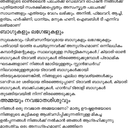
ഞങ്ങളുടെ ഓൺലൈൻ പലചരക്ക് ഡെലിവറി ഓപ്ഷൻ നിങ്ങൾക്ക്
പുതിയതായി സംരക്ഷിക്കപ്പെട്ടതും അസംസ്കൃത പലചരക്ക്
സാധനങ്ങളും എത്രയും വേഗം ലഭിക്കും. അനിൽ, ഫ്ലേവറി, ആച്ചി,
ഉദ്യം, ഹർഷിണി, ധാന്യം, മനുക ഹണി, ഐബബിൾ ടീ എന്നിവ
ലഭ്യമാണ്
ബാഗുകളും ലഗേജുകളും
സുഖകരവും വിശ്വസനീയവുമായ ബാഗുകളും ലഗേജുകളും
പതിവായി യാത്ര ചെയ്യുന്നവർക്ക് അനുഗ്രഹമാണ്. ഒന്നിലധികം
കമ്പാർട്ട്മെന്റുകളും സ്ഥലവുമുള്ള സ്യൂട്ട്കേസുകൾ / ക്യാരി-ഓൺ
ബാഗുകൾ ട്രാവൽ ബാഗുകൾ തിരഞ്ഞെടുക്കുമ്പോൾ പ്രാഥമിക
ഘടകങ്ങളാണ്. നിങ്ങൾ മോടിയുള്ളതും സ്റ്റാൻഡേർഡ്
നിലവാരമുള്ളതുമായ ട്രാവൽ ബാഗുകൾക്കായി
തിരയുകയാണെങ്കിൽ, നിങ്ങളുടെ എല്ലാ ആവശ്യങ്ങൾക്കും
sandhai.ae ശരിയായ തിരഞ്ഞെടുപ്പാണ്. ട്രാവൽ ബാഗുകൾ, ക്യാരി
ബാഗുകൾ, ബാക്ക്പാക്കുകൾ, ഹാൻഡ് ട്രോളി ബാഗുകൾ
തുടങ്ങിയവയിൽ നിന്ന് തിരഞ്ഞെടുക്കുക.
അമ്മയും നവജാതശിശുവും
നിങ്ങൾ ഒരു നവജാത അമ്മയാണോ? മാതൃ ഊഷ്മളതയോടെ
നിങ്ങളുടെ കുട്ടികളെ ആശ്വസിപ്പിക്കുന്നതിനുള്ള മികച്ച
ഉൽപ്പന്നങ്ങൾ നിങ്ങൾക്ക് നൽകാൻ ഞങ്ങൾ ആഗ്രഹിക്കുന്നു.
മാതൃത്വം ഒരു അനുഗ്രഹമാണ്, കുഞ്ഞിനെ