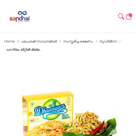
0
Home
പലചരക്ക് സാധനങ്ങൾ
സംസ്കരിച്ച ഭക്ഷണം
നൂഡിൽസ്
ധാനിയം ലിറ്റിൽ മില്ല...