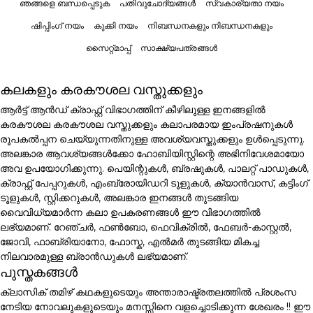
ഞങ്ങളെ ബന്ധപ്പെടുക
പതിവുചോദ്യങ്ങൾ
സ്വകാര്യതാ നയം
ഷിപ്പിംഗ് നയം
കുക്കി നയം
നിബന്ധനകളും നിബന്ധനകളും
സൈറ്റ്മാപ്പ്
സാക്ഷ്യപത്രങ്ങൾ
കലകളും കരകൗശല വസ്തുക്കളും
ആർട്ട് ആൻഡ് ക്രാഫ്റ്റ് വിഭാഗത്തിന് കീഴിലുള്ള ഇനങ്ങളിൽ
കരകൗശല കരകൗശല വസ്തുക്കളും കലാപരമായ ഇംപ്രഷനുകൾ
രൂപകൽപ്പന ചെയ്യുന്നതിനുള്ള അവശ്യവസ്തുക്കളും ഉൾപ്പെടുന്നു.
അലങ്കാര ആവശ്യങ്ങൾക്കോ ഹോബിയിസ്റ്റിന്റെ അഭിനിവേശമായോ
അവ ഉപയോഗിക്കുന്നു. പെയിന്റുകൾ, ബ്രഷുകൾ, പാലറ്റ് പാഡുകൾ,
ക്രാഫ്റ്റ് പേപ്പറുകൾ, എംബ്രോയിഡറി ടൂളുകൾ, ക്യാൻവാസ്, കട്ടിംഗ്
ടൂളുകൾ, സ്റ്റിക്കറുകൾ, അലങ്കാര ഇനങ്ങൾ തുടങ്ങിയ
വൈവിധ്യമാർന്ന കലാ ഉപകരണങ്ങൾ ഈ വിഭാഗത്തിൽ
ലഭ്യമാണ്. റേഞ്ചർ, ഫൺബോ, ഫെവിക്രിൽ, ഫേബർ-കാസ്റ്റൽ,
ജോവി, ഫാബ്രിയാനോ, ഫോസ്ക, എൽമർ തുടങ്ങിയ മികച്ച
നിലവാരമുള്ള ബ്രാൻഡുകൾ ലഭ്യമാണ്.
പുസ്തകങ്ങൾ
ക്ലാസിക് തമിഴ് കഥകളുടെയും അന്താരാഷ്ട്രതലത്തിൽ പ്രശംസ
നേടിയ നോവലുകളുടെയും മനസ്സിനെ വളച്ചൊടിക്കുന്ന ശേഖരം !! ഈ