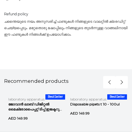
Refund policy
ചന്തൈയുടെ നയം അനുസരിച്ച് ഫണ്ടുകൾ നിങ്ങളുടെ വാലറ്റിൽ ക്രെഡിറ്റ്
ചെയ്യപ്പെടും. മറ്റേതൊരു ഷോപ്പിലും നിങ്ങളുടെ തുടർന്നുള്ള വാങ്ങലിനായി
ഈ ഫണ്ടുകൾ നിങ്ങൾക്ക് ഉപയോഗിക്കാം.
Recommended products
r
BestSeller
BestSeller
laboratory apparatus
laboratory apparatus
ജോവാൻ ലാബ് ഡിജിറ്റൽ
Disposable pipets t 10 - 100ul
മൈക്രോപൈപ്പറ്റ് ടിപ്പ് ഇജക്ടറു...
AED 149.99
AED 149.99