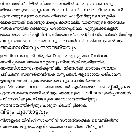
വിഭാഗത്തിന് കീഴിൽ നിങ്ങൾ അവയിൽ ധാരാളം കണ്ടെത്തും.
തിരഞ്ഞെടുത്ത പുസ്തകങ്ങൾ, മാസികകൾ, യാത്രാവിവരണങ്ങൾ
എന്നിവയുടെ ഈ ശേഖരം നിങ്ങളെ ഫാന്റസിയുടെ മാസ്മരിക
ലോകത്തേക്ക് കൊണ്ടുപോകും, മാത്രമല്ല വായനയുടെ ആവേശം
നൽകുന്നതിൽ ഒരിക്കലും പരാജയപ്പെടില്ല. പുസ്തകക്കടകളിൽ
ഭയാനകമായ തിരച്ചിലില്ല. തിരയൽ പ്രോംപ്റ്റിൽ നിങ്ങൾക്ക് നിർദ്ദിഷ്ട
പുസ്തകങ്ങൾക്കായി തിരയാനും ഒരു ഓർഡർ നൽകാനും കഴിയും.
ആരോഗ്യവും സൗന്ദര്യവും
ഈ ദിവസങ്ങളിൽ ഗ്രൂമിംഗ് വളരെ എളുപ്പമാണ്! സ്വയം
ആവിഷ്കാരമല്ലാതെ മറ്റൊന്നും നിങ്ങൾക്ക് ആത്യന്തിക
ആത്മവിശ്വാസം നൽകുന്നില്ല. നിങ്ങൾക്ക് ധാരാളം സ്വയം
പരിചരണ സൗന്ദര്യവർദ്ധക വസ്തുക്കൾ, ആരോഗ്യ പരിപാലന
ഉൽപ്പന്നങ്ങൾ, ആകർഷകമായ സുഗന്ധദ്രവ്യങ്ങൾ,
ഇന്ദ്രിയപരമായ നഖ കലാകാരങ്ങൾ, എല്ലാത്തരം മേക്കപ്പ് കിറ്റുകൾ
എന്നിവ കണ്ടെത്താൻ കഴിയും. ഞങ്ങളുടെ sandhai.ae ഉൽപ്പന്നങ്ങൾ
പരിശോധിക്കുക, നിങ്ങളുടെ ആരോഗ്യത്തിന്റെയും
സൗന്ദര്യത്തിന്റെയും ചാരുത പ്രചരിപ്പിക്കുക.
വീടും പൂന്തോട്ടവും
നിങ്ങളുടെ ലിവിംഗ് സ്പേസിന് സൗന്ദര്യാത്മക വൈബ്രൻസ്
നൽകുക! ഹൃദയം എവിടെയാണോ അവിടെ വീട് എന്ന്