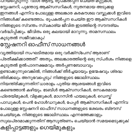
പറയപ്പെടുന്നു!. വാൾ ആർട്ട്, രൂപകൽപ്പന ചെയ്ത മഗ്ഗുകൾ,
സ്റ്റേഷനറി, പൂന്തോട്ട ആക്സസറികൾ, നൂതനമായ അടുക്കള
ഇനങ്ങൾ എന്നിവ പോലുള്ള അലങ്കാര കരകൗശല വസ്തുക്കൾ ഇവിടെ
നിങ്ങൾക്ക് കണ്ടെത്താം. രൂപകൽപ്പന ചെയ്ത ഈ ആക്സസറികൾ
നിങ്ങളുടെ സ്വന്തം സ്വകാര്യ ജീവിത ഇടത്തിന്റെ സൗന്ദര്യം
വർദ്ധിപ്പിക്കും. ജീവിതം ഒരു കലയായി മാറുന്നു, താമസസ്ഥലം
കൂടുതൽ സജീവമാകും!
സ്റ്റേഷനറി ഓഫീസ് സാധനങ്ങൾ
വൃത്തിയായി സംഘടിതമായ ഒരു വർക്ക്സ്പേസ് ആരാണ്
പ്രതീക്ഷിക്കാത്തത്? അതും, അലങ്കാരത്തിന്റെ ഒരു സ്പർശം നിങ്ങളെ
കൂടുതൽ ഉൽപാദനക്ഷമവും അർപ്പണബോധവും
ഉണ്ടാക്കുന്നുവെങ്കിൽ, നിങ്ങൾക്ക് തീർച്ചയായും ഉന്മേഷവും ശ്രദ്ധ
തിരിക്കലും അനുഭവപ്പെടും! നിങ്ങളുടെ ജോലിസ്ഥലം
നിയന്ത്രിക്കുന്നതിന് ധാരാളം പുതിയ ആശയങ്ങൾ ഇവിടെ
കണ്ടെത്താൻ കഴിയും. ടേബിൾ ആക്സസറികൾ, രസകരമായ
ഫ്രെയിമുകൾ, വിളക്കുകൾ, മാഗസിൻ ഫയലുകൾ, ഡെസ്ക്
പാഡുകൾ, പെൻ ഹോൾഡറുകൾ, പേപ്പർ ആക്സസറികൾ എന്നിവ
പോലുള്ള സ്റ്റേഷനറി ഓഫീസ് സാധനങ്ങളുടെ ശേഖരം ബ്രൗസ്
ചെയ്യുക. നിങ്ങളുടെ ജോലിസ്ഥലം എന്നത്തേക്കാളും
സുഖപ്രദമാക്കുന്നതിന് ആസൂത്രണം ചെയ്യാൻ സമയമെടുക്കുക!
കളിപ്പാട്ടങ്ങളും ഗെയിമുകളും