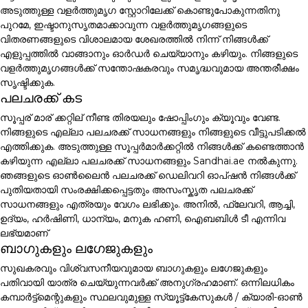
അടുത്തുള്ള വളർത്തുമൃഗ സ്റ്റോറിലേക്ക് കൊണ്ടുപോകുന്നതിനു
പുറമേ, ഇഷ്ടാനുസൃതമാക്കാവുന്ന വളർത്തുമൃഗങ്ങളുടെ
വിതരണങ്ങളുടെ വിശാലമായ ശേഖരത്തിൽ നിന്ന് നിങ്ങൾക്ക്
എളുപ്പത്തിൽ വാങ്ങാനും ഓർഡർ ചെയ്യാനും കഴിയും. നിങ്ങളുടെ
വളർത്തുമൃഗങ്ങൾക്ക് സന്തോഷകരവും സമൃദ്ധവുമായ അന്തരീക്ഷം
സൃഷ്ടിക്കുക.
പലചരക്ക് കട
സൂപ്പര് മാര് ക്കറ്റില് നീണ്ട തിരയലും ഷോപ്പിംഗും ക്യൂവും വേണ്ട.
നിങ്ങളുടെ എല്ലാ പലചരക്ക് സാധനങ്ങളും നിങ്ങളുടെ വീട്ടുപടിക്കൽ
എത്തിക്കുക. അടുത്തുള്ള സൂപ്പർമാർക്കറ്റിൽ നിങ്ങൾക്ക് കണ്ടെത്താൻ
കഴിയുന്ന എല്ലാ പലചരക്ക് സാധനങ്ങളും Sandhai.ae നൽകുന്നു.
ഞങ്ങളുടെ ഓൺലൈൻ പലചരക്ക് ഡെലിവറി ഓപ്ഷൻ നിങ്ങൾക്ക്
പുതിയതായി സംരക്ഷിക്കപ്പെട്ടതും അസംസ്കൃത പലചരക്ക്
സാധനങ്ങളും എത്രയും വേഗം ലഭിക്കും. അനിൽ, ഫ്ലേവറി, ആച്ചി,
ഉദ്യം, ഹർഷിണി, ധാന്യം, മനുക ഹണി, ഐബബിൾ ടീ എന്നിവ
ലഭ്യമാണ്
ബാഗുകളും ലഗേജുകളും
സുഖകരവും വിശ്വസനീയവുമായ ബാഗുകളും ലഗേജുകളും
പതിവായി യാത്ര ചെയ്യുന്നവർക്ക് അനുഗ്രഹമാണ്. ഒന്നിലധികം
കമ്പാർട്ട്മെന്റുകളും സ്ഥലവുമുള്ള സ്യൂട്ട്കേസുകൾ / ക്യാരി-ഓൺ