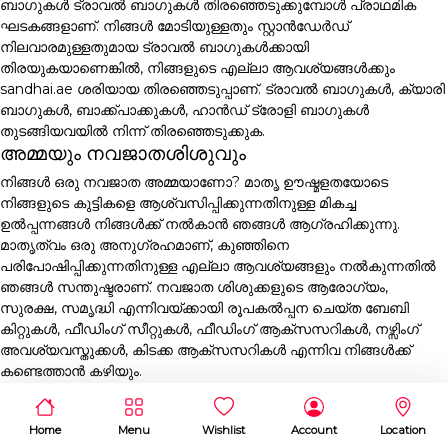
ബാഗുകൾ ട്രാവൽ ബാഗുകൾ തിരഞ്ഞെടുക്കുമ്പോൾ പ്രാഥമിക
ഘടകങ്ങളാണ്. നിങ്ങൾ മോടിയുള്ളതും സ്റ്റാൻഡേർഡ്
നിലവാരമുള്ളതുമായ ട്രാവൽ ബാഗുകൾക്കായി
തിരയുകയാണെങ്കിൽ, നിങ്ങളുടെ എല്ലാ ആവശ്യങ്ങൾക്കും
sandhai.ae ശരിയായ തിരഞ്ഞെടുപ്പാണ്. ട്രാവൽ ബാഗുകൾ, ക്യാരി
ബാഗുകൾ, ബാക്ക്പാക്കുകൾ, ഹാൻഡ് ട്രോളി ബാഗുകൾ
തുടങ്ങിയവയിൽ നിന്ന് തിരഞ്ഞെടുക്കുക.
അമ്മയും നവജാതശിശുവും
നിങ്ങൾ ഒരു നവജാത അമ്മയാണോ? മാതൃ ഊഷ്മളതയോടെ
നിങ്ങളുടെ കുട്ടികളെ ആശ്വസിപ്പിക്കുന്നതിനുള്ള മികച്ച
ഉൽപ്പന്നങ്ങൾ നിങ്ങൾക്ക് നൽകാൻ ഞങ്ങൾ ആഗ്രഹിക്കുന്നു.
മാതൃത്വം ഒരു അനുഗ്രഹമാണ്, കുഞ്ഞിനെ
പരിപോഷിപ്പിക്കുന്നതിനുള്ള എല്ലാ ആവശ്യങ്ങളും നൽകുന്നതിൽ
ഞങ്ങൾ സന്തുഷ്ടരാണ്. നവജാത ശിശുക്കളുടെ ആരോഗ്യം,
സുരക്ഷ, സമൃദ്ധി എന്നിവയ്ക്കായി രൂപകൽപ്പന ചെയ്ത ബേബി
കിറ്റുകൾ, ഫീഡിംഗ് സീറ്റുകൾ, ഫീഡിംഗ് ആക്സസറികൾ, നഴ്സിംഗ്
അവശ്യവസ്തുക്കൾ, കിടക്ക ആക്സസറികൾ എന്നിവ നിങ്ങൾക്ക്
കണ്ടെത്താൻ കഴിയും.
Home
Menu
Wishlist
Account
Location