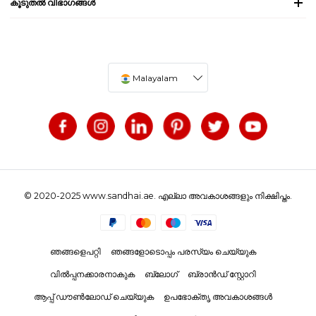
കൂടുതൽ വിഭാഗങ്ങൾ
Malayalam
© 2020-2025 www.sandhai.ae. എല്ലാ അവകാശങ്ങളും നിക്ഷിപ്തം.
ഞങ്ങളെപറ്റി
ഞങ്ങളോടൊപ്പം പരസ്യം ചെയ്യുക
വിൽപ്പനക്കാരനാകുക
ബ്ലോഗ്
ബ്രാൻഡ് സ്റ്റോറി
ആപ്പ് ഡൗൺലോഡ് ചെയ്യുക
ഉപഭോക്തൃ അവകാശങ്ങൾ