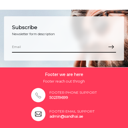
Subscribe
Newsletter form description
Footer we are here
Footer reach out throgh
FOOTER PHONE SUPPORT
502319699
FOOTER EMAIL SUPPORT
admin@sandhai.ae