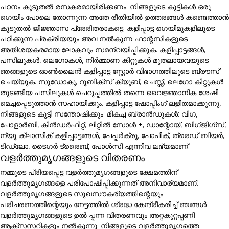
പഠനം കൂടുതൽ രസകരമായിരിക്കണം. നിങ്ങളുടെ കുട്ടികൾ ഒരു
ഗെയിം പോലെ തോന്നുന്ന അതേ രീതിയിൽ ഉത്തരങ്ങൾ കണ്ടെത്താൻ
കൂടുതൽ ജിജ്ഞാസ പ്രേരിതരാകട്ടെ. കളിപ്പാട്ട ഗെയിമുകളിലൂടെ
പഠിക്കുന്ന പ്രക്രിയയും അവ നൽകുന്ന ഫാന്റസികളുടെ
അതിശയകരമായ ലോകവും സമന്വയിപ്പിക്കുക. കളിപ്പാട്ടങ്ങൾ,
പസിലുകൾ, ലെഗോകൾ, നിർമ്മാണ കിറ്റുകൾ മുതലായവയുടെ
ഞങ്ങളുടെ ഓൺലൈൻ കളിപ്പാട്ട സ്റ്റോർ വിഭാഗത്തിലൂടെ ബ്രൗസ്
ചെയ്യുക. സുഡോകു, റൂബിക്സ് ക്യൂബ്, ചെസ്സ്, ലെഗോ കിറ്റുകൾ
തുടങ്ങിയ പസിലുകൾ ചെറുപ്പത്തിൽ തന്നെ വൈജ്ഞാനിക ശേഷി
മെച്ചപ്പെടുത്താൻ സഹായിക്കും. കളിപ്പാട്ട ഷോപ്പിംഗ് ലളിതമാക്കുന്നു,
നിങ്ങളുടെ കുട്ടി സന്തോഷിക്കും. മികച്ച ബ്രാൻഡുകൾ: വിഗ,
പോളാർബി, കിൻഡർഫീറ്റ്, ലിറ്റിൽ സോൾ +, ഡാന്റോയ്, ബിഗ്ജിഗ്സ്,
ന്യൂ ക്ലാസിക് കളിപ്പാട്ടങ്ങൾ, പേപ്പർക്രൂ, പോപിക്, ത്രെഡ് ബിയർ,
ടിഡ്ലോ, ടൈഗർ ട്രൈബ്, പോൾസി എന്നിവ ലഭ്യമാണ്.
വളർത്തുമൃഗങ്ങളുടെ വിതരണം
നമ്മുടെ പ്രിയപ്പെട്ട വളർത്തുമൃഗങ്ങളുടെ ക്ഷേമത്തിന്
വളർത്തുമൃഗങ്ങളെ പരിപോഷിപ്പിക്കുന്നത് അനിവാര്യമാണ്.
വളർത്തുമൃഗങ്ങളുടെ സുഖസൗകര്യത്തിന്റെയും
പരിചരണത്തിന്റെയും നേട്ടത്തിൽ ശ്രദ്ധ കേന്ദ്രീകരിച്ച് ഞങ്ങൾ
വളർത്തുമൃഗങ്ങളുടെ ഉൽ പ്പന്ന വിതരണവും അറ്റകുറ്റപ്പണി
ആക്സസറികളും നൽകുന്നു. നിങ്ങളുടെ വളർത്തുമൃഗത്തെ