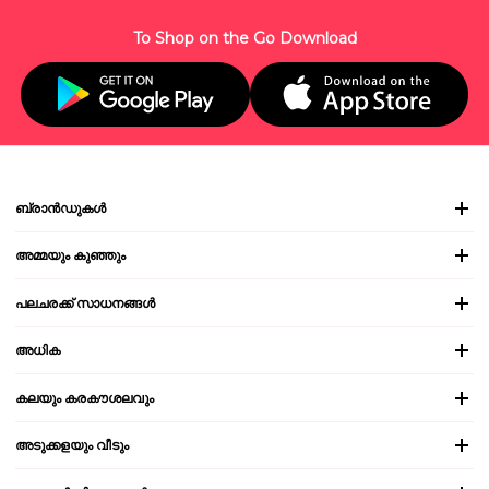
To Shop on the Go Download
ബ്രാൻഡുകൾ
അമ്മയും കുഞ്ഞും
പലചരക്ക് സാധനങ്ങൾ
അധിക
കലയും കരകൗശലവും
അടുക്കളയും വീടും