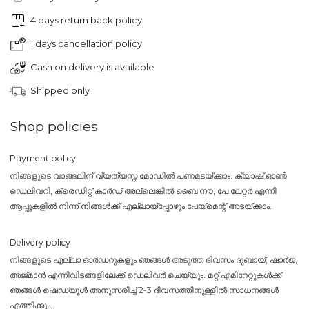
4 days return back policy
1 days cancellation policy
Cash on delivery is available
Shipped only
Shop policies
Payment policy
നിങ്ങളുടെ വാങ്ങലിന് വ്യത്യസ്ത മോഡിൽ പണമടയ്ക്കാം. ക്യാഷ് ഓൺ
ഡെലിവറി, ക്രെഡിറ്റ് കാർഡ് അല്ലെങ്കിൽ ബൈ നൗ, പേ ലേറ്റർ എന്നീ
ആപ്പുകളിൽ നിന്ന് നിങ്ങൾക്ക് എല്ലായ്പ്പോഴും പേയ്‌മെന്റ് അടയ്ക്കാം.
Delivery policy
നിങ്ങളുടെ എല്ലാ ഓർഡറുകളും ഞങ്ങൾ അടുത്ത ദിവസം ദുബായ്, ഷാർജ,
അജ്മാൻ എന്നിവിടങ്ങളിലേക്ക് ഡെലിവർ ചെയ്യും. മറ്റ് എമിറേറ്റുകൾക്ക്
ഞങ്ങൾ ഷെഡ്യൂൾ അനുസരിച്ച് 2-3 ദിവസത്തിനുള്ളിൽ സാധനങ്ങൾ
എത്തിക്കും.