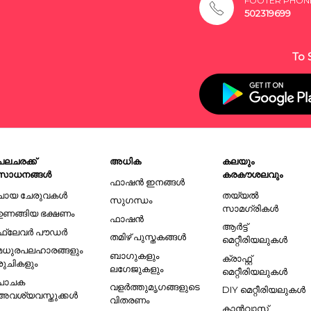
FOOTER PHON
502319699
To 
പലചരക്ക്
അധിക
കലയും
സാധനങ്ങൾ
കരകൗശലവും
ഫാഷൻ ഇനങ്ങൾ
ചായ ചേരുവകൾ
തയ്യൽ
സുഗന്ധം
സാമഗ്രികൾ
ഉണങ്ങിയ ഭക്ഷണം
ഫാഷൻ
ആർട്ട്
ഫ്ലേവർ പൗഡർ
തമിഴ് പുസ്തകങ്ങൾ
മെറ്റീരിയലുകൾ
മധുരപലഹാരങ്ങളും
ബാഗുകളും
ക്രാഫ്റ്റ്
രുചികളും
ലഗേജുകളും
മെറ്റീരിയലുകൾ
പാചക
വളർത്തുമൃഗങ്ങളുടെ
DIY മെറ്റീരിയലുകൾ
അവശ്യവസ്തുക്കൾ
വിതരണം
കാൻവാസ്