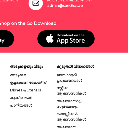
E SUPPORT
FOOTER EMAIL SUPPORT
admin@sandhai.ae
Shop on the Go Download
അടുക്കളയും വീടും
കൂടുതൽ വിഭാഗങ്ങൾ
അടുക്കള
ലബോറട്ടറി
ഉപകരണങ്ങൾ
ഉച്ചഭക്ഷണ ബോക്സ്
നഴ്സിംഗ്
Dishes & Utensils
ആക്സസറികൾ
കുക്ക്വെയർ
ആരോഗ്യവും
പാനീയങ്ങൾ
സുരക്ഷയും
ബെഡ്ഡിംഗ് &
ആക്സസറികൾ
ആരോഗ്യ