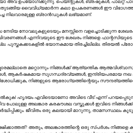
അവ ഉപയോഗിക്കുന്നു. പെയിന്റുകൾ, ബ്രഷുകൾ, പാലറ്റ് പാഡു
 ഇനങ്ങൾ തുടങ്ങിയ വൈവിധ്യമാർന്ന കലാ ഉപകരണങ്ങൾ ഈ വിഭാ
കച്ച നിലവാരമുള്ള ബ്രാൻഡുകൾ ലഭ്യമാണ്.
സ നേടിയ നോവലുകളുടെയും മനസ്സിനെ വളച്ചൊടിക്കുന്ന ശേഖര
ാവിവരണങ്ങൾ എന്നിവയുടെ ഈ ശേഖരം നിങ്ങളെ ഫാന്റസിയുടെ മ
ുസ്തകക്കടകളിൽ ഭയാനകമായ തിരച്ചിലില്ല. തിരയൽ പ്രോംപ്റ്റി
ാരമല്ലാതെ മറ്റൊന്നും നിങ്ങൾക്ക് ആത്യന്തിക ആത്മവിശ്വാസ
ങൾ, ആകർഷകമായ സുഗന്ധദ്രവ്യങ്ങൾ, ഇന്ദ്രിയപരമായ നഖ കലാക
ശോധിക്കുക, നിങ്ങളുടെ ആരോഗ്യത്തിന്റെയും സൗന്ദര്യത്തിന്റെ
ുക! ഹൃദയം എവിടെയാണോ അവിടെ വീട് എന്ന് പറയപ്പെടുന്നു!. 
ിവ പോലുള്ള അലങ്കാര കരകൗശല വസ്തുക്കൾ ഇവിടെ നിങ്ങൾക
ർദ്ധിപ്പിക്കും. ജീവിതം ഒരു കലയായി മാറുന്നു, താമസസ്ഥലം ക
്ഷിക്കാത്തത്? അതും, അലങ്കാരത്തിന്റെ ഒരു സ്പർശം നിങ്