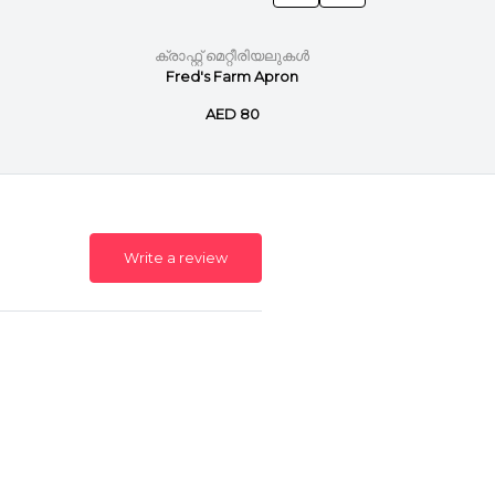
ക്രാഫ്റ്റ് മെറ്റീരിയലുകൾ
ക്ര
Fred's Farm Apron
Din
AED 80
Write a review