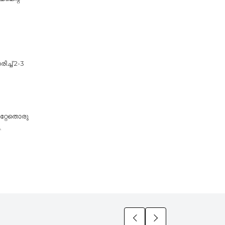
്ച് 2-3
മറ്റേതൊരു
.