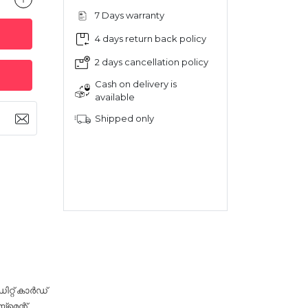
7 Days warranty
4 days return back policy
2 days cancellation policy
Cash on delivery is
available
Shipped only
റ്റ് കാർഡ്
‌മെന്റ്