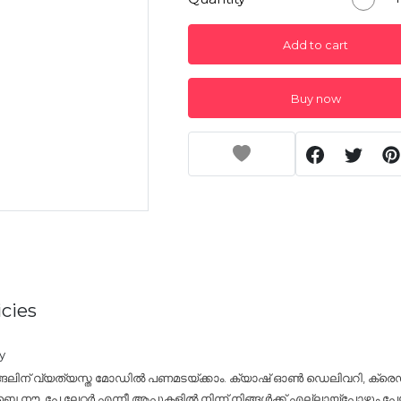
Add to cart
Buy now
cies
y
്ങലിന് വ്യത്യസ്ത മോഡിൽ പണമടയ്ക്കാം. ക്യാഷ് ഓൺ ഡെലിവറി, ക്രെഡി
നൗ, പേ ലേറ്റർ എന്നീ ആപ്പുകളിൽ നിന്ന് നിങ്ങൾക്ക് എല്ലായ്പ്പോഴും പേയ്