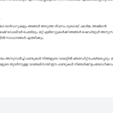
y
ല്ലാ ഓർഡറുകളും ഞങ്ങൾ അടുത്ത ദിവസം ദുബായ്, ഷാർജ, അജ്മാൻ
ലേക്ക് ഡെലിവർ ചെയ്യും. മറ്റ് എമിറേറ്റുകൾക്ക് ഞങ്ങൾ ഷെഡ്യൂൾ അനുസരിച
ളിൽ സാധനങ്ങൾ എത്തിക്കും.
 അനുസരിച്ച് ഫണ്ടുകൾ നിങ്ങളുടെ വാലറ്റിൽ ക്രെഡിറ്റ് ചെയ്യപ്പെടും. 
്ങളുടെ തുടർന്നുള്ള വാങ്ങലിനായി ഈ ഫണ്ടുകൾ നിങ്ങൾക്ക് ഉപയോഗിക്കാം