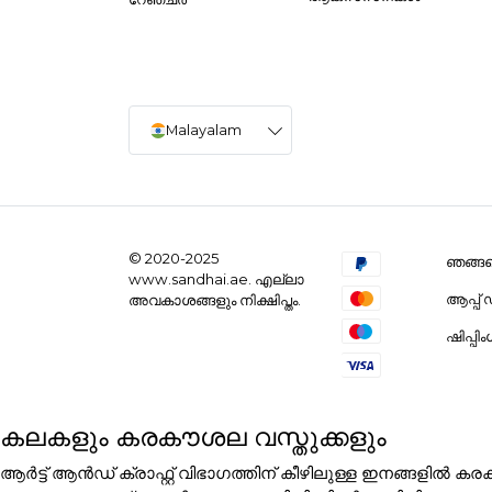
Malayalam
© 2020-2025
ഞങ്ങളെ
www.sandhai.ae. എല്ലാ
ആപ്പ
അവകാശങ്ങളും നിക്ഷിപ്തം.
ഷിപ്പി
കലകളും കരകൗശല വസ്തുക്കളും
ആർട്ട് ആൻഡ് ക്രാഫ്റ്റ് വിഭാഗത്തിന് കീഴിലുള്ള ഇനങ്ങളി