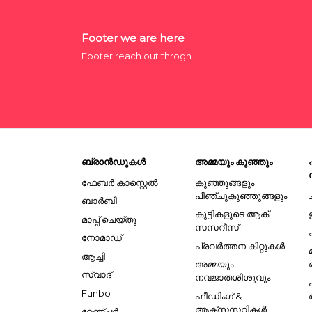
Footer we are here
Footer reach out throgh
ബ്രാൻഡുകൾ
അമ്മയും കുഞ്ഞും
ഫേബർ കാസ്റ്റെൽ
കുഞ്ഞുങ്ങളും
പിഞ്ചുകുഞ്ഞുങ്ങളും
ബാർബി
കുട്ടികളുടെ ആക്
മാപ്പ് ചെയ്തു
സസറീസ്
നോമാഡ്
പ്രവർത്തന കിറ്റുകൾ
ആച്ചി
അമ്മയും
സ്വാദ്
നവജാതശിശുവും
Funbo
ഫീഡിംഗ് &
ആക്സസറികൾ
റേഞ്ചർ