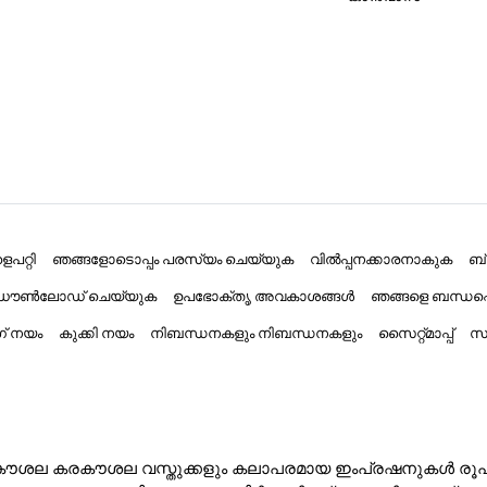
പറ്റി
ഞങ്ങളോടൊപ്പം പരസ്യം ചെയ്യുക
വിൽപ്പനക്കാരനാകുക
ബ
് ഡൗൺലോഡ് ചെയ്യുക
ഉപഭോക്തൃ അവകാശങ്ങൾ
ഞങ്ങളെ ബന്ധപ്
ംഗ് നയം
കുക്കി നയം
നിബന്ധനകളും നിബന്ധനകളും
സൈറ്റ്മാപ്പ്
സാ
ൽ കരകൗശല കരകൗശല വസ്തുക്കളും കലാപരമായ ഇംപ്രഷനുകൾ രൂപക