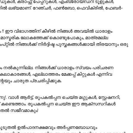
കൾ, ക്രാഫ്റ്റ് പേപ്പറുകൾ, എംബ്രോയിഡറി ടൂളുകൾ,
ഗത്തിൽ ലഭ്യമാണ്. റേഞ്ചർ, ഫൺബോ, ഫെവിക്രിൽ, ഫേബർ-
ം !! ഈ വിഭാഗത്തിന് കീഴിൽ നിങ്ങൾ അവയിൽ ധാരാളം
ാസ്മരിക ലോകത്തേക്ക് കൊണ്ടുപോകും, മാത്രമല്ല
ൽ നിങ്ങൾക്ക് നിർദ്ദിഷ്ട പുസ്തകങ്ങൾക്കായി തിരയാനും ഒരു
ം നൽകുന്നില്ല. നിങ്ങൾക്ക് ധാരാളം സ്വയം പരിചരണ
ാരങ്ങൾ, എല്ലാത്തരം മേക്കപ്പ് കിറ്റുകൾ എന്നിവ
യും ചാരുത പ്രചരിപ്പിക്കുക.
വാൾ ആർട്ട്, രൂപകൽപ്പന ചെയ്ത മഗ്ഗുകൾ, സ്റ്റേഷനറി,
്ക് കണ്ടെത്താം. രൂപകൽപ്പന ചെയ്ത ഈ ആക്സസറികൾ
ൂടുതൽ സജീവമാകും!
ങളെ കൂടുതൽ ഉൽപാദനക്ഷമവും അർപ്പണബോധവും