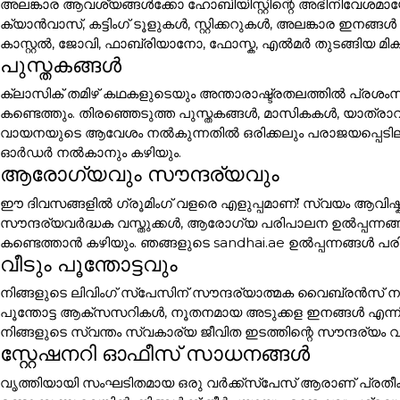
അലങ്കാര ആവശ്യങ്ങൾക്കോ ഹോബിയിസ്റ്റിന്റെ അഭിനിവേശമായോ 
ക്യാൻവാസ്, കട്ടിംഗ് ടൂളുകൾ, സ്റ്റിക്കറുകൾ, അലങ്കാര
കാസ്റ്റൽ, ജോവി, ഫാബ്രിയാനോ, ഫോസ്ക, എൽമർ തുടങ്ങിയ മി
പുസ്തകങ്ങൾ
ക്ലാസിക് തമിഴ് കഥകളുടെയും അന്താരാഷ്ട്രതലത്തിൽ പ്രശം
കണ്ടെത്തും. തിരഞ്ഞെടുത്ത പുസ്തകങ്ങൾ, മാസികകൾ, യാത്ര
വായനയുടെ ആവേശം നൽകുന്നതിൽ ഒരിക്കലും പരാജയപ്പെടില്ല. പ
ഓർഡർ നൽകാനും കഴിയും.
ആരോഗ്യവും സൗന്ദര്യവും
ഈ ദിവസങ്ങളിൽ ഗ്രൂമിംഗ് വളരെ എളുപ്പമാണ്! സ്വയം ആവിഷ്ക
സൗന്ദര്യവർദ്ധക വസ്തുക്കൾ, ആരോഗ്യ പരിപാലന ഉൽപ്പന്നങ്
കണ്ടെത്താൻ കഴിയും. ഞങ്ങളുടെ sandhai.ae ഉൽപ്പന്നങ്ങൾ പരി
വീടും പൂന്തോട്ടവും
നിങ്ങളുടെ ലിവിംഗ് സ്പേസിന് സൗന്ദര്യാത്മക വൈബ്രൻസ് നൽക
പൂന്തോട്ട ആക്സസറികൾ, നൂതനമായ അടുക്കള ഇനങ്ങൾ എന്ന
നിങ്ങളുടെ സ്വന്തം സ്വകാര്യ ജീവിത ഇടത്തിന്റെ സൗന്ദര്യം വ
സ്റ്റേഷനറി ഓഫീസ് സാധനങ്ങൾ
വൃത്തിയായി സംഘടിതമായ ഒരു വർക്ക്സ്പേസ് ആരാണ് പ്രതീക