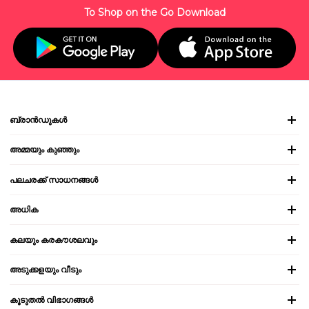
To Shop on the Go Download
ബ്രാൻഡുകൾ
അമ്മയും കുഞ്ഞും
പലചരക്ക് സാധനങ്ങൾ
അധിക
കലയും കരകൗശലവും
അടുക്കളയും വീടും
കൂടുതൽ വിഭാഗങ്ങൾ