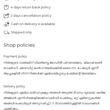
4 days return back policy
2 days cancellation policy
Cash on delivery is available
Shipped only
Shop policies
Payment policy
നിങ്ങളുടെ വാങ്ങലിന് വ്യത്യസ്ത മോഡിൽ പണമടയ്ക്കാം. ക്യാഷ് ഓൺ
ഡെലിവറി, ക്രെഡിറ്റ് കാർഡ് അല്ലെങ്കിൽ ബൈ നൗ, പേ ലേറ്റർ എന്നീ
ആപ്പുകളിൽ നിന്ന് നിങ്ങൾക്ക് എല്ലായ്പ്പോഴും പേയ്‌മെന്റ് അടയ്ക്കാം.
Delivery policy
നിങ്ങളുടെ എല്ലാ ഓർഡറുകളും ഞങ്ങൾ അടുത്ത ദിവസം ദുബായ്, ഷാർജ,
അജ്മാൻ എന്നിവിടങ്ങളിലേക്ക് ഡെലിവർ ചെയ്യും. മറ്റ് എമിറേറ്റുകൾക്ക്
ഞങ്ങൾ ഷെഡ്യൂൾ അനുസരിച്ച് 2-3 ദിവസത്തിനുള്ളിൽ സാധനങ്ങൾ
എത്തിക്കും.