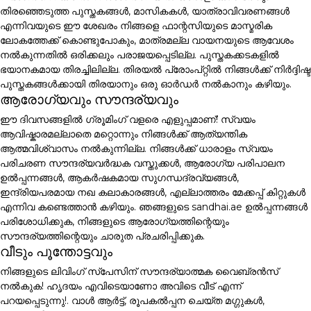
തിരഞ്ഞെടുത്ത പുസ്തകങ്ങൾ, മാസികകൾ, യാത്രാവിവരണങ്ങൾ
എന്നിവയുടെ ഈ ശേഖരം നിങ്ങളെ ഫാന്റസിയുടെ മാസ്മരിക
ലോകത്തേക്ക് കൊണ്ടുപോകും, മാത്രമല്ല വായനയുടെ ആവേശം
നൽകുന്നതിൽ ഒരിക്കലും പരാജയപ്പെടില്ല. പുസ്തകക്കടകളിൽ
ഭയാനകമായ തിരച്ചിലില്ല. തിരയൽ പ്രോംപ്റ്റിൽ നിങ്ങൾക്ക് നിർദ്ദിഷ്ട
പുസ്തകങ്ങൾക്കായി തിരയാനും ഒരു ഓർഡർ നൽകാനും കഴിയും.
ആരോഗ്യവും സൗന്ദര്യവും
ഈ ദിവസങ്ങളിൽ ഗ്രൂമിംഗ് വളരെ എളുപ്പമാണ്! സ്വയം
ആവിഷ്കാരമല്ലാതെ മറ്റൊന്നും നിങ്ങൾക്ക് ആത്യന്തിക
ആത്മവിശ്വാസം നൽകുന്നില്ല. നിങ്ങൾക്ക് ധാരാളം സ്വയം
പരിചരണ സൗന്ദര്യവർദ്ധക വസ്തുക്കൾ, ആരോഗ്യ പരിപാലന
ഉൽപ്പന്നങ്ങൾ, ആകർഷകമായ സുഗന്ധദ്രവ്യങ്ങൾ,
ഇന്ദ്രിയപരമായ നഖ കലാകാരങ്ങൾ, എല്ലാത്തരം മേക്കപ്പ് കിറ്റുകൾ
എന്നിവ കണ്ടെത്താൻ കഴിയും. ഞങ്ങളുടെ sandhai.ae ഉൽപ്പന്നങ്ങൾ
പരിശോധിക്കുക, നിങ്ങളുടെ ആരോഗ്യത്തിന്റെയും
സൗന്ദര്യത്തിന്റെയും ചാരുത പ്രചരിപ്പിക്കുക.
വീടും പൂന്തോട്ടവും
നിങ്ങളുടെ ലിവിംഗ് സ്പേസിന് സൗന്ദര്യാത്മക വൈബ്രൻസ്
നൽകുക! ഹൃദയം എവിടെയാണോ അവിടെ വീട് എന്ന്
പറയപ്പെടുന്നു!. വാൾ ആർട്ട്, രൂപകൽപ്പന ചെയ്ത മഗ്ഗുകൾ,