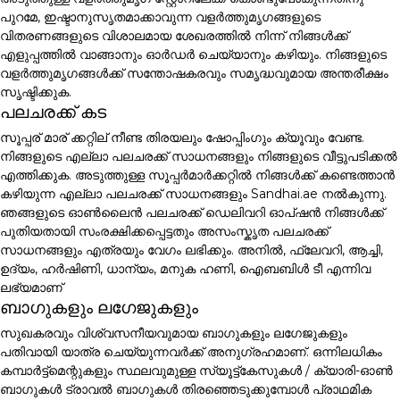
പുറമേ, ഇഷ്ടാനുസൃതമാക്കാവുന്ന വളർത്തുമൃഗങ്ങളുടെ
വിതരണങ്ങളുടെ വിശാലമായ ശേഖരത്തിൽ നിന്ന് നിങ്ങൾക്ക്
എളുപ്പത്തിൽ വാങ്ങാനും ഓർഡർ ചെയ്യാനും കഴിയും. നിങ്ങളുടെ
വളർത്തുമൃഗങ്ങൾക്ക് സന്തോഷകരവും സമൃദ്ധവുമായ അന്തരീക്ഷം
സൃഷ്ടിക്കുക.
പലചരക്ക് കട
സൂപ്പര് മാര് ക്കറ്റില് നീണ്ട തിരയലും ഷോപ്പിംഗും ക്യൂവും വേണ്ട.
നിങ്ങളുടെ എല്ലാ പലചരക്ക് സാധനങ്ങളും നിങ്ങളുടെ വീട്ടുപടിക്കൽ
എത്തിക്കുക. അടുത്തുള്ള സൂപ്പർമാർക്കറ്റിൽ നിങ്ങൾക്ക് കണ്ടെത്താൻ
കഴിയുന്ന എല്ലാ പലചരക്ക് സാധനങ്ങളും Sandhai.ae നൽകുന്നു.
ഞങ്ങളുടെ ഓൺലൈൻ പലചരക്ക് ഡെലിവറി ഓപ്ഷൻ നിങ്ങൾക്ക്
പുതിയതായി സംരക്ഷിക്കപ്പെട്ടതും അസംസ്കൃത പലചരക്ക്
സാധനങ്ങളും എത്രയും വേഗം ലഭിക്കും. അനിൽ, ഫ്ലേവറി, ആച്ചി,
ഉദ്യം, ഹർഷിണി, ധാന്യം, മനുക ഹണി, ഐബബിൾ ടീ എന്നിവ
ലഭ്യമാണ്
ബാഗുകളും ലഗേജുകളും
സുഖകരവും വിശ്വസനീയവുമായ ബാഗുകളും ലഗേജുകളും
പതിവായി യാത്ര ചെയ്യുന്നവർക്ക് അനുഗ്രഹമാണ്. ഒന്നിലധികം
കമ്പാർട്ട്മെന്റുകളും സ്ഥലവുമുള്ള സ്യൂട്ട്കേസുകൾ / ക്യാരി-ഓൺ
ബാഗുകൾ ട്രാവൽ ബാഗുകൾ തിരഞ്ഞെടുക്കുമ്പോൾ പ്രാഥമിക