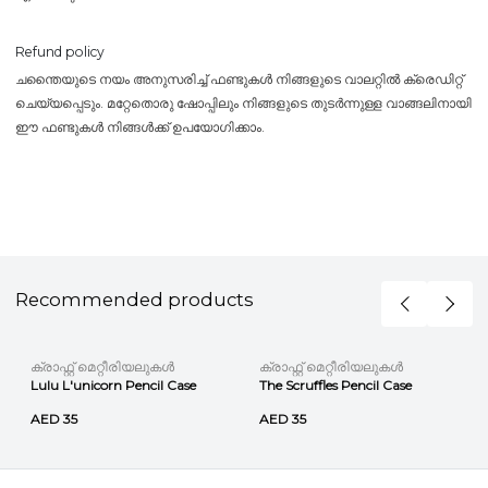
Refund policy
ചന്തൈയുടെ നയം അനുസരിച്ച് ഫണ്ടുകൾ നിങ്ങളുടെ വാലറ്റിൽ ക്രെഡിറ്റ്
ചെയ്യപ്പെടും. മറ്റേതൊരു ഷോപ്പിലും നിങ്ങളുടെ തുടർന്നുള്ള വാങ്ങലിനായി
ഈ ഫണ്ടുകൾ നിങ്ങൾക്ക് ഉപയോഗിക്കാം.
Recommended products
ക്രാഫ്റ്റ് മെറ്റീരിയലുകൾ
ക്രാഫ്റ്റ് മെറ്റീരിയലുകൾ
Lulu L'unicorn Pencil Case
The Scruffles Pencil Case
AED 35
AED 35