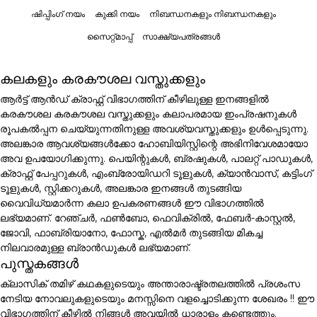
ഷിപ്പിംഗ് നയം
കുക്കി നയം
നിബന്ധനകളും നിബന്ധനകളും
സൈറ്റ്മാപ്പ്
സാക്ഷ്യപത്രങ്ങൾ
കലകളും കരകൗശല വസ്തുക്കളും
ആർട്ട് ആൻഡ് ക്രാഫ്റ്റ് വിഭാഗത്തിന് കീഴിലുള്ള ഇനങ്ങളിൽ
കരകൗശല കരകൗശല വസ്തുക്കളും കലാപരമായ ഇംപ്രഷനുകൾ
രൂപകൽപ്പന ചെയ്യുന്നതിനുള്ള അവശ്യവസ്തുക്കളും ഉൾപ്പെടുന്നു.
അലങ്കാര ആവശ്യങ്ങൾക്കോ ഹോബിയിസ്റ്റിന്റെ അഭിനിവേശമായോ
അവ ഉപയോഗിക്കുന്നു. പെയിന്റുകൾ, ബ്രഷുകൾ, പാലറ്റ് പാഡുകൾ,
ക്രാഫ്റ്റ് പേപ്പറുകൾ, എംബ്രോയിഡറി ടൂളുകൾ, ക്യാൻവാസ്, കട്ടിംഗ്
ടൂളുകൾ, സ്റ്റിക്കറുകൾ, അലങ്കാര ഇനങ്ങൾ തുടങ്ങിയ
വൈവിധ്യമാർന്ന കലാ ഉപകരണങ്ങൾ ഈ വിഭാഗത്തിൽ
ലഭ്യമാണ്. റേഞ്ചർ, ഫൺബോ, ഫെവിക്രിൽ, ഫേബർ-കാസ്റ്റൽ,
ജോവി, ഫാബ്രിയാനോ, ഫോസ്ക, എൽമർ തുടങ്ങിയ മികച്ച
നിലവാരമുള്ള ബ്രാൻഡുകൾ ലഭ്യമാണ്.
പുസ്തകങ്ങൾ
ക്ലാസിക് തമിഴ് കഥകളുടെയും അന്താരാഷ്ട്രതലത്തിൽ പ്രശംസ
നേടിയ നോവലുകളുടെയും മനസ്സിനെ വളച്ചൊടിക്കുന്ന ശേഖരം !! ഈ
വിഭാഗത്തിന് കീഴിൽ നിങ്ങൾ അവയിൽ ധാരാളം കണ്ടെത്തും.