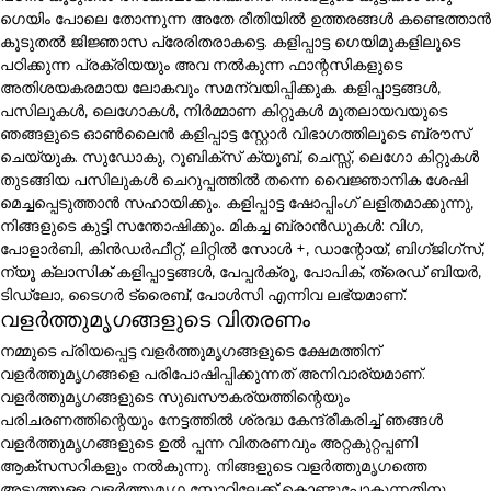
ഗെയിം പോലെ തോന്നുന്ന അതേ രീതിയിൽ ഉത്തരങ്ങൾ കണ്ടെത്താൻ
കൂടുതൽ ജിജ്ഞാസ പ്രേരിതരാകട്ടെ. കളിപ്പാട്ട ഗെയിമുകളിലൂടെ
പഠിക്കുന്ന പ്രക്രിയയും അവ നൽകുന്ന ഫാന്റസികളുടെ
അതിശയകരമായ ലോകവും സമന്വയിപ്പിക്കുക. കളിപ്പാട്ടങ്ങൾ,
പസിലുകൾ, ലെഗോകൾ, നിർമ്മാണ കിറ്റുകൾ മുതലായവയുടെ
ഞങ്ങളുടെ ഓൺലൈൻ കളിപ്പാട്ട സ്റ്റോർ വിഭാഗത്തിലൂടെ ബ്രൗസ്
ചെയ്യുക. സുഡോകു, റൂബിക്സ് ക്യൂബ്, ചെസ്സ്, ലെഗോ കിറ്റുകൾ
തുടങ്ങിയ പസിലുകൾ ചെറുപ്പത്തിൽ തന്നെ വൈജ്ഞാനിക ശേഷി
മെച്ചപ്പെടുത്താൻ സഹായിക്കും. കളിപ്പാട്ട ഷോപ്പിംഗ് ലളിതമാക്കുന്നു,
നിങ്ങളുടെ കുട്ടി സന്തോഷിക്കും. മികച്ച ബ്രാൻഡുകൾ: വിഗ,
പോളാർബി, കിൻഡർഫീറ്റ്, ലിറ്റിൽ സോൾ +, ഡാന്റോയ്, ബിഗ്ജിഗ്സ്,
ന്യൂ ക്ലാസിക് കളിപ്പാട്ടങ്ങൾ, പേപ്പർക്രൂ, പോപിക്, ത്രെഡ് ബിയർ,
ടിഡ്ലോ, ടൈഗർ ട്രൈബ്, പോൾസി എന്നിവ ലഭ്യമാണ്.
വളർത്തുമൃഗങ്ങളുടെ വിതരണം
നമ്മുടെ പ്രിയപ്പെട്ട വളർത്തുമൃഗങ്ങളുടെ ക്ഷേമത്തിന്
വളർത്തുമൃഗങ്ങളെ പരിപോഷിപ്പിക്കുന്നത് അനിവാര്യമാണ്.
വളർത്തുമൃഗങ്ങളുടെ സുഖസൗകര്യത്തിന്റെയും
പരിചരണത്തിന്റെയും നേട്ടത്തിൽ ശ്രദ്ധ കേന്ദ്രീകരിച്ച് ഞങ്ങൾ
വളർത്തുമൃഗങ്ങളുടെ ഉൽ പ്പന്ന വിതരണവും അറ്റകുറ്റപ്പണി
ആക്സസറികളും നൽകുന്നു. നിങ്ങളുടെ വളർത്തുമൃഗത്തെ
അടുത്തുള്ള വളർത്തുമൃഗ സ്റ്റോറിലേക്ക് കൊണ്ടുപോകുന്നതിനു