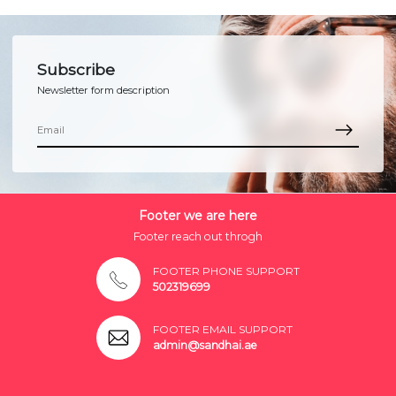
Subscribe
Newsletter form description
Footer we are here
Footer reach out throgh
FOOTER PHONE SUPPORT
502319699
FOOTER EMAIL SUPPORT
admin@sandhai.ae