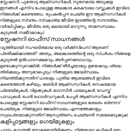
സ്റ്റേഷനറി, പൂന്തോട്ട ആക്സസറികൾ, നൂതനമായ അടുക്കള
ഇനങ്ങൾ എന്നിവ പോലുള്ള അലങ്കാര കരകൗശല വസ്തുക്കൾ ഇവിടെ
നിങ്ങൾക്ക് കണ്ടെത്താം. രൂപകൽപ്പന ചെയ്ത ഈ ആക്സസറികൾ
നിങ്ങളുടെ സ്വന്തം സ്വകാര്യ ജീവിത ഇടത്തിന്റെ സൗന്ദര്യം
വർദ്ധിപ്പിക്കും. ജീവിതം ഒരു കലയായി മാറുന്നു, താമസസ്ഥലം
കൂടുതൽ സജീവമാകും!
സ്റ്റേഷനറി ഓഫീസ് സാധനങ്ങൾ
വൃത്തിയായി സംഘടിതമായ ഒരു വർക്ക്സ്പേസ് ആരാണ്
പ്രതീക്ഷിക്കാത്തത്? അതും, അലങ്കാരത്തിന്റെ ഒരു സ്പർശം നിങ്ങളെ
കൂടുതൽ ഉൽപാദനക്ഷമവും അർപ്പണബോധവും
ഉണ്ടാക്കുന്നുവെങ്കിൽ, നിങ്ങൾക്ക് തീർച്ചയായും ഉന്മേഷവും ശ്രദ്ധ
തിരിക്കലും അനുഭവപ്പെടും! നിങ്ങളുടെ ജോലിസ്ഥലം
നിയന്ത്രിക്കുന്നതിന് ധാരാളം പുതിയ ആശയങ്ങൾ ഇവിടെ
കണ്ടെത്താൻ കഴിയും. ടേബിൾ ആക്സസറികൾ, രസകരമായ
ഫ്രെയിമുകൾ, വിളക്കുകൾ, മാഗസിൻ ഫയലുകൾ, ഡെസ്ക്
പാഡുകൾ, പെൻ ഹോൾഡറുകൾ, പേപ്പർ ആക്സസറികൾ എന്നിവ
പോലുള്ള സ്റ്റേഷനറി ഓഫീസ് സാധനങ്ങളുടെ ശേഖരം ബ്രൗസ്
ചെയ്യുക. നിങ്ങളുടെ ജോലിസ്ഥലം എന്നത്തേക്കാളും
സുഖപ്രദമാക്കുന്നതിന് ആസൂത്രണം ചെയ്യാൻ സമയമെടുക്കുക!
കളിപ്പാട്ടങ്ങളും ഗെയിമുകളും
പഠനം കൂടുതൽ രസകരമായിരിക്കണം. നിങ്ങളുടെ കുട്ടികൾ ഒരു