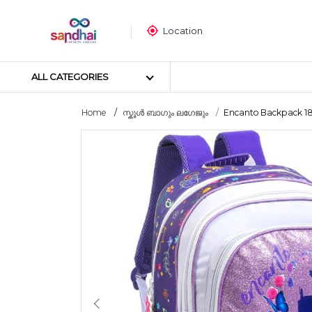
Location
ALL CATEGORIES
Home
സ്കൂൾ ബാഗും ലഗേജും
Encanto Backpack 18I
Most popular
ക്രാഫ്റ്റ് മെറ്റീരിയലുകൾ
തയ്യൽ സാമഗ്രികൾ
ആർട്ട് മെറ്റീരിയലുകൾ
DIY മെറ്റീരിയലുകൾ
ആർട്സ് & കരകൗശല ഉപകര
സ്റ്റിക്കർ പോസ്റ്റർ
പസിൾ