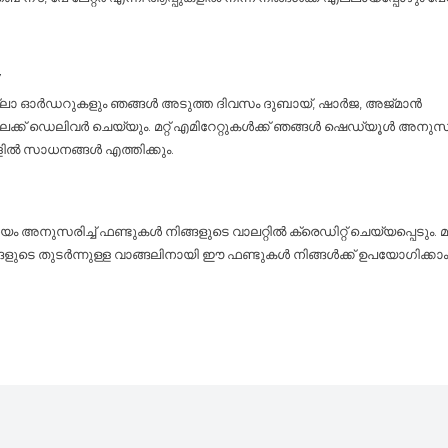
y
ല്ലാ ഓർഡറുകളും ഞങ്ങൾ അടുത്ത ദിവസം ദുബായ്, ഷാർജ, അജ്മാൻ
ലേക്ക് ഡെലിവർ ചെയ്യും. മറ്റ് എമിറേറ്റുകൾക്ക് ഞങ്ങൾ ഷെഡ്യൂൾ അനുസരിച
ളിൽ സാധനങ്ങൾ എത്തിക്കും.
 അനുസരിച്ച് ഫണ്ടുകൾ നിങ്ങളുടെ വാലറ്റിൽ ക്രെഡിറ്റ് ചെയ്യപ്പെടും. 
്ങളുടെ തുടർന്നുള്ള വാങ്ങലിനായി ഈ ഫണ്ടുകൾ നിങ്ങൾക്ക് ഉപയോഗിക്കാം