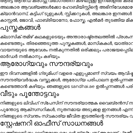
ആർട്ട് ആൻഡ് ക്രാഫ്റ്റ് വിഭാഗത്തിന് കീഴിലുള്ള ഇനങ്ങളി
അലങ്കാര ആവശ്യങ്ങൾക്കോ ഹോബിയിസ്റ്റിന്റെ അഭിനിവേശമായോ 
ക്യാൻവാസ്, കട്ടിംഗ് ടൂളുകൾ, സ്റ്റിക്കറുകൾ, അലങ്കാര
കാസ്റ്റൽ, ജോവി, ഫാബ്രിയാനോ, ഫോസ്ക, എൽമർ തുടങ്ങിയ മി
പുസ്തകങ്ങൾ
ക്ലാസിക് തമിഴ് കഥകളുടെയും അന്താരാഷ്ട്രതലത്തിൽ പ്രശം
കണ്ടെത്തും. തിരഞ്ഞെടുത്ത പുസ്തകങ്ങൾ, മാസികകൾ, യാത്ര
വായനയുടെ ആവേശം നൽകുന്നതിൽ ഒരിക്കലും പരാജയപ്പെടില്ല. പ
ഓർഡർ നൽകാനും കഴിയും.
ആരോഗ്യവും സൗന്ദര്യവും
ഈ ദിവസങ്ങളിൽ ഗ്രൂമിംഗ് വളരെ എളുപ്പമാണ്! സ്വയം ആവിഷ്ക
സൗന്ദര്യവർദ്ധക വസ്തുക്കൾ, ആരോഗ്യ പരിപാലന ഉൽപ്പന്നങ്
കണ്ടെത്താൻ കഴിയും. ഞങ്ങളുടെ sandhai.ae ഉൽപ്പന്നങ്ങൾ പരി
വീടും പൂന്തോട്ടവും
നിങ്ങളുടെ ലിവിംഗ് സ്പേസിന് സൗന്ദര്യാത്മക വൈബ്രൻസ് നൽക
പൂന്തോട്ട ആക്സസറികൾ, നൂതനമായ അടുക്കള ഇനങ്ങൾ എന്ന
നിങ്ങളുടെ സ്വന്തം സ്വകാര്യ ജീവിത ഇടത്തിന്റെ സൗന്ദര്യം വ
സ്റ്റേഷനറി ഓഫീസ് സാധനങ്ങൾ
വൃത്തിയായി സംഘടിതമായ ഒരു വർക്ക്സ്പേസ് ആരാണ് പ്രതീക