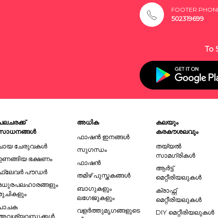
FOOTER PHON
502319699
To 
പലചരക്ക്
അധിക
കലയും
സാധനങ്ങൾ
കരകൗശലവും
ഫാഷൻ ഇനങ്ങൾ
ചായ ചേരുവകൾ
തയ്യൽ
സുഗന്ധം
സാമഗ്രികൾ
ഉണങ്ങിയ ഭക്ഷണം
ഫാഷൻ
ആർട്ട്
ഫ്ലേവർ പൗഡർ
തമിഴ് പുസ്തകങ്ങൾ
മെറ്റീരിയലുകൾ
മധുരപലഹാരങ്ങളും
ബാഗുകളും
ക്രാഫ്റ്റ്
രുചികളും
ലഗേജുകളും
മെറ്റീരിയലുകൾ
പാചക
വളർത്തുമൃഗങ്ങളുടെ
DIY മെറ്റീരിയലുകൾ
അവശ്യവസ്തുക്കൾ