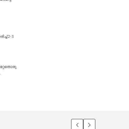
്ച് 2-3
മറ്റേതൊരു
.