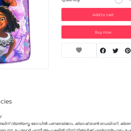
Add to cart
Buy now
cies
y
്ങലിന് വ്യത്യസ്ത മോഡിൽ പണമടയ്ക്കാം. ക്യാഷ് ഓൺ ഡെലിവറി, ക്രെഡി
നൗ, പേ ലേറ്റർ എന്നീ ആപ്പുകളിൽ നിന്ന് നിങ്ങൾക്ക് എല്ലായ്പ്പോഴും പേയ്