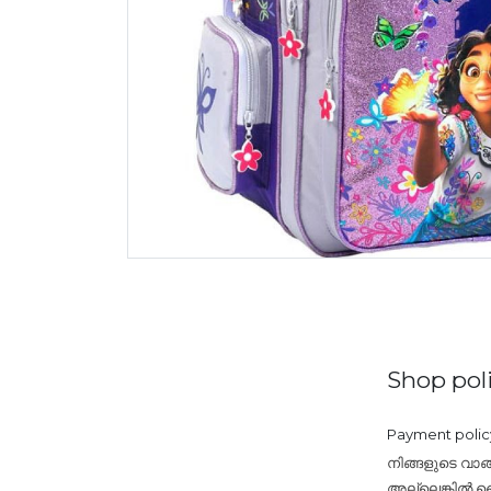
Shop poli
Payment polic
നിങ്ങളുടെ വാങ
അല്ലെങ്കിൽ ബൈ 