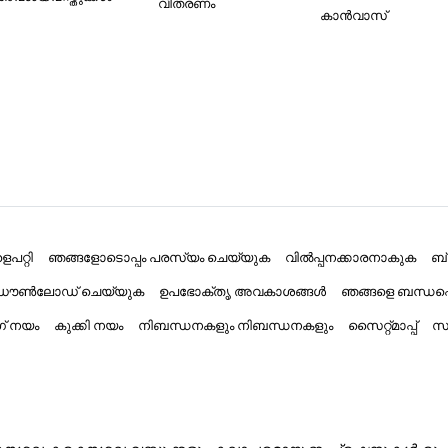
വിതരണം
കാൻവാസ്
പറ്റി
ഞങ്ങളോടൊപ്പം പരസ്യം ചെയ്യുക
വിൽപ്പനക്കാരനാകുക
ബ
് ഡൗൺലോഡ് ചെയ്യുക
ഉപഭോക്തൃ അവകാശങ്ങൾ
ഞങ്ങളെ ബന്ധപ്
ംഗ് നയം
കുക്കി നയം
നിബന്ധനകളും നിബന്ധനകളും
സൈറ്റ്മാപ്പ്
സാ