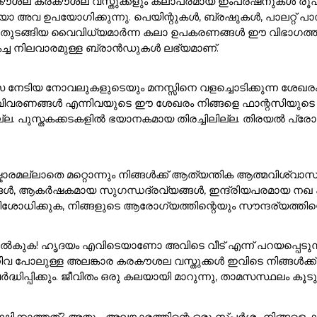
ൽ കരകൗശല കരകൗശല വസ്തുക്കളും കലാപരമായ ഇംപ്രഷനുകൾ രൂപക
അവ ഉപയോഗിക്കുന്നു. പെയിന്റുകൾ, ബ്രഷുകൾ, പാലറ്റ് പാഡു
 ഇനങ്ങൾ തുടങ്ങിയ വൈവിധ്യമാർന്ന കലാ ഉപകരണങ്ങൾ ഈ വിഭാ
കച്ച നിലവാരമുള്ള ബ്രാൻഡുകൾ ലഭ്യമാണ്.
സ നേടിയ നോവലുകളുടെയും മനസ്സിനെ വളച്ചൊടിക്കുന്ന ശേഖര
ാവിവരണങ്ങൾ എന്നിവയുടെ ഈ ശേഖരം നിങ്ങളെ ഫാന്റസിയുടെ മ
ുസ്തകക്കടകളിൽ ഭയാനകമായ തിരച്ചിലില്ല. തിരയൽ പ്രോംപ്റ്റി
ാരമല്ലാതെ മറ്റൊന്നും നിങ്ങൾക്ക് ആത്യന്തിക ആത്മവിശ്വാസ
ങൾ, ആകർഷകമായ സുഗന്ധദ്രവ്യങ്ങൾ, ഇന്ദ്രിയപരമായ നഖ കലാക
ശോധിക്കുക, നിങ്ങളുടെ ആരോഗ്യത്തിന്റെയും സൗന്ദര്യത്തിന്റെ
ുക! ഹൃദയം എവിടെയാണോ അവിടെ വീട് എന്ന് പറയപ്പെടുന്നു!. 
ിവ പോലുള്ള അലങ്കാര കരകൗശല വസ്തുക്കൾ ഇവിടെ നിങ്ങൾക
ർദ്ധിപ്പിക്കും. ജീവിതം ഒരു കലയായി മാറുന്നു, താമസസ്ഥലം ക
്ഷിക്കാത്തത്? അതും, അലങ്കാരത്തിന്റെ ഒരു സ്പർശം നിങ്