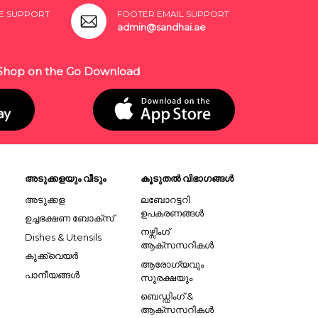
E SUPPORT
FOOTER EMAIL SUPPORT
admin@sandhai.ae
Shop on the Go Download
അടുക്കളയും വീടും
കൂടുതൽ വിഭാഗങ്ങൾ
അടുക്കള
ലബോറട്ടറി
ഉപകരണങ്ങൾ
ഉച്ചഭക്ഷണ ബോക്സ്
നഴ്സിംഗ്
Dishes & Utensils
ആക്സസറികൾ
കുക്ക്വെയർ
ആരോഗ്യവും
പാനീയങ്ങൾ
സുരക്ഷയും
ബെഡ്ഡിംഗ് &
ആക്സസറികൾ