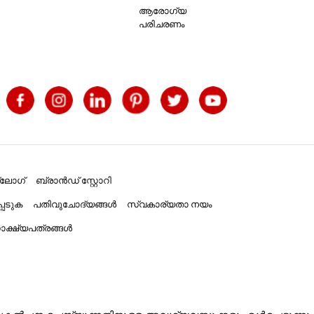
ആരോഗ്യ
പരിചരണം
്ലോഗ്
ബ്രാൻഡ് സ്റ്റോറി
പെടുക
പതിവുചോദ്യങ്ങൾ
സ്വകാര്യതാ നയം
ക്ഷ്യപത്രങ്ങൾ