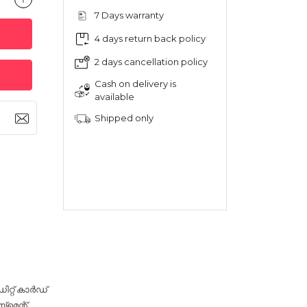
7 Days warranty
4 days return back policy
2 days cancellation policy
Cash on delivery is
available
Shipped only
റ്റ് കാർഡ്
‌മെന്റ്