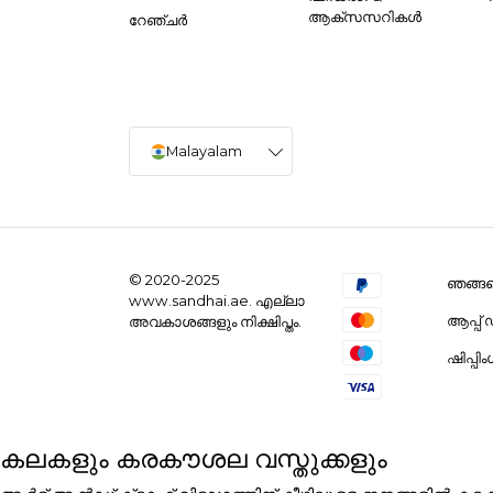
ആക്സസറികൾ
റേഞ്ചർ
Malayalam
© 2020-2025
ഞങ്ങളെ
www.sandhai.ae. എല്ലാ
ആപ്പ
അവകാശങ്ങളും നിക്ഷിപ്തം.
ഷിപ്പി
കലകളും കരകൗശല വസ്തുക്കളും