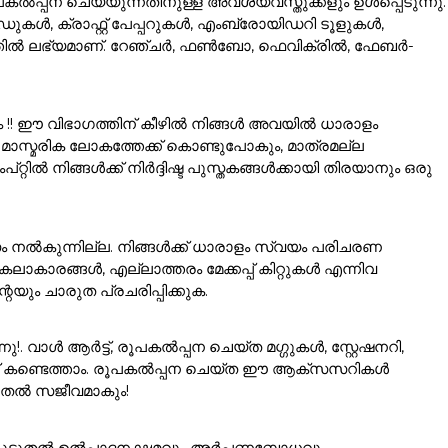
ൽപ്പന ചെയ്യുന്നതിനുള്ള അവശ്യവസ്തുക്കളും ഉൾപ്പെടുന്നു.
കൾ, ക്രാഫ്റ്റ് പേപ്പറുകൾ, എംബ്രോയിഡറി ടൂളുകൾ,
ഗത്തിൽ ലഭ്യമാണ്. റേഞ്ചർ, ഫൺബോ, ഫെവിക്രിൽ, ഫേബർ-
ം !! ഈ വിഭാഗത്തിന് കീഴിൽ നിങ്ങൾ അവയിൽ ധാരാളം
ാസ്മരിക ലോകത്തേക്ക് കൊണ്ടുപോകും, മാത്രമല്ല
ൽ നിങ്ങൾക്ക് നിർദ്ദിഷ്ട പുസ്തകങ്ങൾക്കായി തിരയാനും ഒരു
ം നൽകുന്നില്ല. നിങ്ങൾക്ക് ധാരാളം സ്വയം പരിചരണ
ാരങ്ങൾ, എല്ലാത്തരം മേക്കപ്പ് കിറ്റുകൾ എന്നിവ
യും ചാരുത പ്രചരിപ്പിക്കുക.
വാൾ ആർട്ട്, രൂപകൽപ്പന ചെയ്ത മഗ്ഗുകൾ, സ്റ്റേഷനറി,
്ക് കണ്ടെത്താം. രൂപകൽപ്പന ചെയ്ത ഈ ആക്സസറികൾ
ൂടുതൽ സജീവമാകും!
ങളെ കൂടുതൽ ഉൽപാദനക്ഷമവും അർപ്പണബോധവും