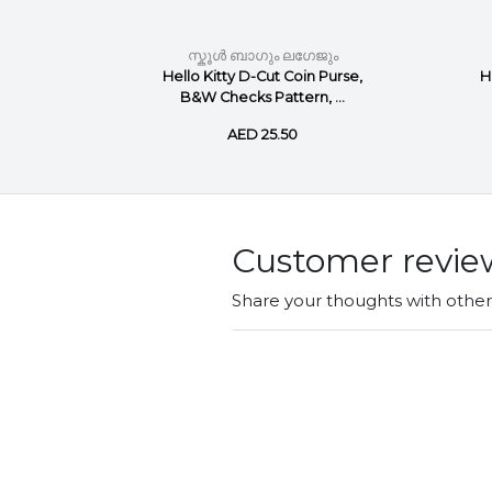
ജും
സ്കൂൾ ബാഗും ലഗേജും
im Coin
Hello Kitty D-Cut Coin Purse,
H
ite
B&W Checks Pattern, ...
AED 25.50
Customer revie
Share your thoughts with othe