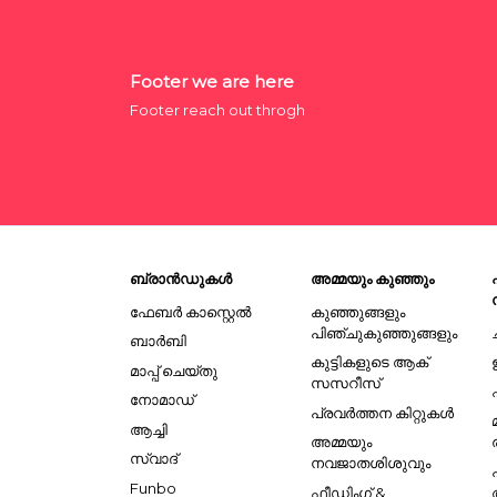
Footer we are here
Footer reach out throgh
ബ്രാൻഡുകൾ
അമ്മയും കുഞ്ഞും
ഫേബർ കാസ്റ്റെൽ
കുഞ്ഞുങ്ങളും
പിഞ്ചുകുഞ്ഞുങ്ങളും
ബാർബി
കുട്ടികളുടെ ആക്
മാപ്പ് ചെയ്തു
സസറീസ്
നോമാഡ്
പ്രവർത്തന കിറ്റുകൾ
ആച്ചി
അമ്മയും
സ്വാദ്
നവജാതശിശുവും
Funbo
ഫീഡിംഗ് &