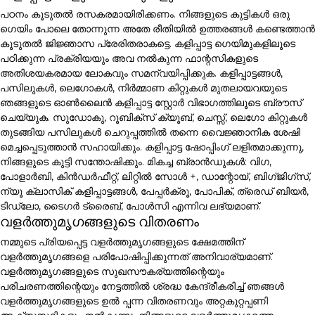
പഠനം കൂടുതൽ രസകരമായിരിക്കണം. നിങ്ങളുടെ കുട്ടികൾ ഒരു
ഗെയിം പോലെ തോന്നുന്ന അതേ രീതിയിൽ ഉത്തരങ്ങൾ കണ്ടെത്താൻ
കൂടുതൽ ജിജ്ഞാസ പ്രേരിതരാകട്ടെ. കളിപ്പാട്ട ഗെയിമുകളിലൂടെ
പഠിക്കുന്ന പ്രക്രിയയും അവ നൽകുന്ന ഫാന്റസികളുടെ
അതിശയകരമായ ലോകവും സമന്വയിപ്പിക്കുക. കളിപ്പാട്ടങ്ങൾ,
പസിലുകൾ, ലെഗോകൾ, നിർമ്മാണ കിറ്റുകൾ മുതലായവയുടെ
ഞങ്ങളുടെ ഓൺലൈൻ കളിപ്പാട്ട സ്റ്റോർ വിഭാഗത്തിലൂടെ ബ്രൗസ്
ചെയ്യുക. സുഡോകു, റൂബിക്സ് ക്യൂബ്, ചെസ്സ്, ലെഗോ കിറ്റുകൾ
തുടങ്ങിയ പസിലുകൾ ചെറുപ്പത്തിൽ തന്നെ വൈജ്ഞാനിക ശേഷി
മെച്ചപ്പെടുത്താൻ സഹായിക്കും. കളിപ്പാട്ട ഷോപ്പിംഗ് ലളിതമാക്കുന്നു,
നിങ്ങളുടെ കുട്ടി സന്തോഷിക്കും. മികച്ച ബ്രാൻഡുകൾ: വിഗ,
പോളാർബി, കിൻഡർഫീറ്റ്, ലിറ്റിൽ സോൾ +, ഡാന്റോയ്, ബിഗ്ജിഗ്സ്,
ന്യൂ ക്ലാസിക് കളിപ്പാട്ടങ്ങൾ, പേപ്പർക്രൂ, പോപിക്, ത്രെഡ് ബിയർ,
ടിഡ്ലോ, ടൈഗർ ട്രൈബ്, പോൾസി എന്നിവ ലഭ്യമാണ്.
വളർത്തുമൃഗങ്ങളുടെ വിതരണം
നമ്മുടെ പ്രിയപ്പെട്ട വളർത്തുമൃഗങ്ങളുടെ ക്ഷേമത്തിന്
വളർത്തുമൃഗങ്ങളെ പരിപോഷിപ്പിക്കുന്നത് അനിവാര്യമാണ്.
വളർത്തുമൃഗങ്ങളുടെ സുഖസൗകര്യത്തിന്റെയും
പരിചരണത്തിന്റെയും നേട്ടത്തിൽ ശ്രദ്ധ കേന്ദ്രീകരിച്ച് ഞങ്ങൾ
വളർത്തുമൃഗങ്ങളുടെ ഉൽ പ്പന്ന വിതരണവും അറ്റകുറ്റപ്പണി