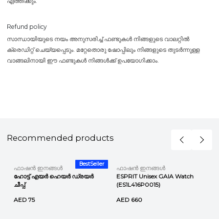
എത്തിക്കും.
Refund policy
സാന്ധായിയുടെ നയം അനുസരിച്ച് ഫണ്ടുകൾ നിങ്ങളുടെ വാലറ്റിൽ
ക്രെഡിറ്റ് ചെയ്യപ്പെടും. മറ്റേതൊരു ഷോപ്പിലും നിങ്ങളുടെ തുടർന്നുള്ള
വാങ്ങലിനായി ഈ ഫണ്ടുകൾ നിങ്ങൾക്ക് ഉപയോഗിക്കാം.
Recommended products
BestSeller
ഫാഷൻ ഇനങ്ങൾ
ഫാഷൻ ഇനങ്ങൾ
ഹോട്ട് എയർ ഹെയർ ഡ്രയർ
ESPRIT Unisex GAIA Watch
ചീപ്പ്
(ES1L416P0015)
AED 75
AED 660