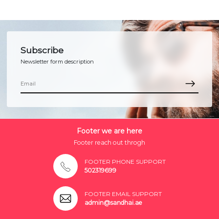
Subscribe
Newsletter form description
Footer we are here
Footer reach out throgh
FOOTER PHONE SUPPORT
502319699
FOOTER EMAIL SUPPORT
admin@sandhai.ae