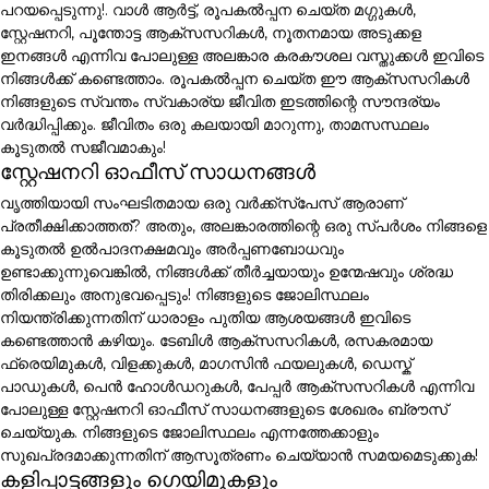
പറയപ്പെടുന്നു!. വാൾ ആർട്ട്, രൂപകൽപ്പന ചെയ്ത മഗ്ഗുകൾ,
സ്റ്റേഷനറി, പൂന്തോട്ട ആക്സസറികൾ, നൂതനമായ അടുക്കള
ഇനങ്ങൾ എന്നിവ പോലുള്ള അലങ്കാര കരകൗശല വസ്തുക്കൾ ഇവിടെ
നിങ്ങൾക്ക് കണ്ടെത്താം. രൂപകൽപ്പന ചെയ്ത ഈ ആക്സസറികൾ
നിങ്ങളുടെ സ്വന്തം സ്വകാര്യ ജീവിത ഇടത്തിന്റെ സൗന്ദര്യം
വർദ്ധിപ്പിക്കും. ജീവിതം ഒരു കലയായി മാറുന്നു, താമസസ്ഥലം
കൂടുതൽ സജീവമാകും!
സ്റ്റേഷനറി ഓഫീസ് സാധനങ്ങൾ
വൃത്തിയായി സംഘടിതമായ ഒരു വർക്ക്സ്പേസ് ആരാണ്
പ്രതീക്ഷിക്കാത്തത്? അതും, അലങ്കാരത്തിന്റെ ഒരു സ്പർശം നിങ്ങളെ
കൂടുതൽ ഉൽപാദനക്ഷമവും അർപ്പണബോധവും
ഉണ്ടാക്കുന്നുവെങ്കിൽ, നിങ്ങൾക്ക് തീർച്ചയായും ഉന്മേഷവും ശ്രദ്ധ
തിരിക്കലും അനുഭവപ്പെടും! നിങ്ങളുടെ ജോലിസ്ഥലം
നിയന്ത്രിക്കുന്നതിന് ധാരാളം പുതിയ ആശയങ്ങൾ ഇവിടെ
കണ്ടെത്താൻ കഴിയും. ടേബിൾ ആക്സസറികൾ, രസകരമായ
ഫ്രെയിമുകൾ, വിളക്കുകൾ, മാഗസിൻ ഫയലുകൾ, ഡെസ്ക്
പാഡുകൾ, പെൻ ഹോൾഡറുകൾ, പേപ്പർ ആക്സസറികൾ എന്നിവ
പോലുള്ള സ്റ്റേഷനറി ഓഫീസ് സാധനങ്ങളുടെ ശേഖരം ബ്രൗസ്
ചെയ്യുക. നിങ്ങളുടെ ജോലിസ്ഥലം എന്നത്തേക്കാളും
സുഖപ്രദമാക്കുന്നതിന് ആസൂത്രണം ചെയ്യാൻ സമയമെടുക്കുക!
കളിപ്പാട്ടങ്ങളും ഗെയിമുകളും