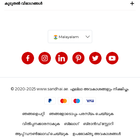
കൂടുതൽ വിഭാഗങ്ങൾ
Malayalam
© 2020-2025 www.sandhai.ae. എല്ലാ അവകാശങ്ങളും നിക്ഷിപ്തം.
ഞങ്ങളെപറ്റി
ഞങ്ങളോടൊപ്പം പരസ്യം ചെയ്യുക
വിൽപ്പനക്കാരനാകുക
ബ്ലോഗ്
ബ്രാൻഡ് സ്റ്റോറി
ആപ്പ് ഡൗൺലോഡ് ചെയ്യുക
ഉപഭോക്തൃ അവകാശങ്ങൾ