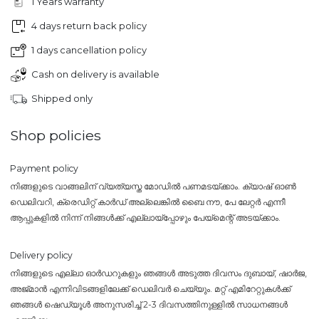
1 Years warranty
4 days return back policy
1 days cancellation policy
Cash on delivery is available
Shipped only
Shop policies
Payment policy
നിങ്ങളുടെ വാങ്ങലിന് വ്യത്യസ്ത മോഡിൽ പണമടയ്ക്കാം. ക്യാഷ് ഓൺ
ഡെലിവറി, ക്രെഡിറ്റ് കാർഡ് അല്ലെങ്കിൽ ബൈ നൗ, പേ ലേറ്റർ എന്നീ
ആപ്പുകളിൽ നിന്ന് നിങ്ങൾക്ക് എല്ലായ്പ്പോഴും പേയ്‌മെന്റ് അടയ്ക്കാം.
Delivery policy
നിങ്ങളുടെ എല്ലാ ഓർഡറുകളും ഞങ്ങൾ അടുത്ത ദിവസം ദുബായ്, ഷാർജ,
അജ്മാൻ എന്നിവിടങ്ങളിലേക്ക് ഡെലിവർ ചെയ്യും. മറ്റ് എമിറേറ്റുകൾക്ക്
ഞങ്ങൾ ഷെഡ്യൂൾ അനുസരിച്ച് 2-3 ദിവസത്തിനുള്ളിൽ സാധനങ്ങൾ