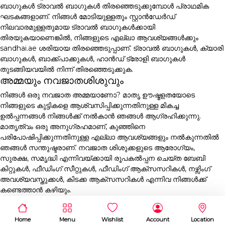
ബാഗുകൾ ട്രാവൽ ബാഗുകൾ തിരഞ്ഞെടുക്കുമ്പോൾ പ്രാഥമിക
ഘടകങ്ങളാണ്. നിങ്ങൾ മോടിയുള്ളതും സ്റ്റാൻഡേർഡ്
നിലവാരമുള്ളതുമായ ട്രാവൽ ബാഗുകൾക്കായി
തിരയുകയാണെങ്കിൽ, നിങ്ങളുടെ എല്ലാ ആവശ്യങ്ങൾക്കും
sandhai.ae ശരിയായ തിരഞ്ഞെടുപ്പാണ്. ട്രാവൽ ബാഗുകൾ, ക്യാരി
ബാഗുകൾ, ബാക്ക്പാക്കുകൾ, ഹാൻഡ് ട്രോളി ബാഗുകൾ
തുടങ്ങിയവയിൽ നിന്ന് തിരഞ്ഞെടുക്കുക.
അമ്മയും നവജാതശിശുവും
നിങ്ങൾ ഒരു നവജാത അമ്മയാണോ? മാതൃ ഊഷ്മളതയോടെ
നിങ്ങളുടെ കുട്ടികളെ ആശ്വസിപ്പിക്കുന്നതിനുള്ള മികച്ച
ഉൽപ്പന്നങ്ങൾ നിങ്ങൾക്ക് നൽകാൻ ഞങ്ങൾ ആഗ്രഹിക്കുന്നു.
മാതൃത്വം ഒരു അനുഗ്രഹമാണ്, കുഞ്ഞിനെ
പരിപോഷിപ്പിക്കുന്നതിനുള്ള എല്ലാ ആവശ്യങ്ങളും നൽകുന്നതിൽ
ഞങ്ങൾ സന്തുഷ്ടരാണ്. നവജാത ശിശുക്കളുടെ ആരോഗ്യം,
സുരക്ഷ, സമൃദ്ധി എന്നിവയ്ക്കായി രൂപകൽപ്പന ചെയ്ത ബേബി
കിറ്റുകൾ, ഫീഡിംഗ് സീറ്റുകൾ, ഫീഡിംഗ് ആക്സസറികൾ, നഴ്സിംഗ്
അവശ്യവസ്തുക്കൾ, കിടക്ക ആക്സസറികൾ എന്നിവ നിങ്ങൾക്ക്
കണ്ടെത്താൻ കഴിയും.
Home
Menu
Wishlist
Account
Location