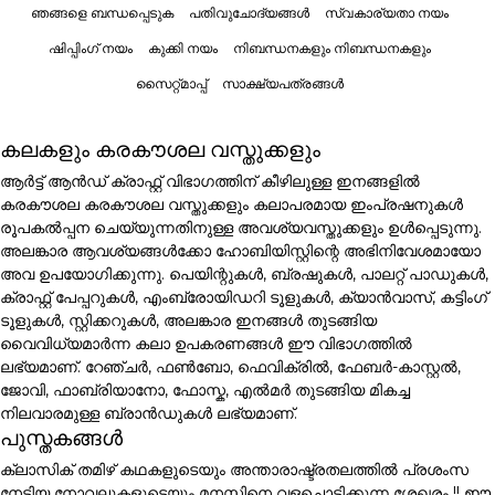
ഞങ്ങളെ ബന്ധപ്പെടുക
പതിവുചോദ്യങ്ങൾ
സ്വകാര്യതാ നയം
ഷിപ്പിംഗ് നയം
കുക്കി നയം
നിബന്ധനകളും നിബന്ധനകളും
സൈറ്റ്മാപ്പ്
സാക്ഷ്യപത്രങ്ങൾ
കലകളും കരകൗശല വസ്തുക്കളും
ആർട്ട് ആൻഡ് ക്രാഫ്റ്റ് വിഭാഗത്തിന് കീഴിലുള്ള ഇനങ്ങളിൽ
കരകൗശല കരകൗശല വസ്തുക്കളും കലാപരമായ ഇംപ്രഷനുകൾ
രൂപകൽപ്പന ചെയ്യുന്നതിനുള്ള അവശ്യവസ്തുക്കളും ഉൾപ്പെടുന്നു.
അലങ്കാര ആവശ്യങ്ങൾക്കോ ഹോബിയിസ്റ്റിന്റെ അഭിനിവേശമായോ
അവ ഉപയോഗിക്കുന്നു. പെയിന്റുകൾ, ബ്രഷുകൾ, പാലറ്റ് പാഡുകൾ,
ക്രാഫ്റ്റ് പേപ്പറുകൾ, എംബ്രോയിഡറി ടൂളുകൾ, ക്യാൻവാസ്, കട്ടിംഗ്
ടൂളുകൾ, സ്റ്റിക്കറുകൾ, അലങ്കാര ഇനങ്ങൾ തുടങ്ങിയ
വൈവിധ്യമാർന്ന കലാ ഉപകരണങ്ങൾ ഈ വിഭാഗത്തിൽ
ലഭ്യമാണ്. റേഞ്ചർ, ഫൺബോ, ഫെവിക്രിൽ, ഫേബർ-കാസ്റ്റൽ,
ജോവി, ഫാബ്രിയാനോ, ഫോസ്ക, എൽമർ തുടങ്ങിയ മികച്ച
നിലവാരമുള്ള ബ്രാൻഡുകൾ ലഭ്യമാണ്.
പുസ്തകങ്ങൾ
ക്ലാസിക് തമിഴ് കഥകളുടെയും അന്താരാഷ്ട്രതലത്തിൽ പ്രശംസ
നേടിയ നോവലുകളുടെയും മനസ്സിനെ വളച്ചൊടിക്കുന്ന ശേഖരം !! ഈ