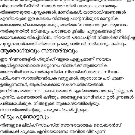
വിഭാഗത്തിന് കീഴിൽ നിങ്ങൾ അവയിൽ ധാരാളം കണ്ടെത്തും.
തിരഞ്ഞെടുത്ത പുസ്തകങ്ങൾ, മാസികകൾ, യാത്രാവിവരണങ്ങൾ
എന്നിവയുടെ ഈ ശേഖരം നിങ്ങളെ ഫാന്റസിയുടെ മാസ്മരിക
ലോകത്തേക്ക് കൊണ്ടുപോകും, മാത്രമല്ല വായനയുടെ ആവേശം
നൽകുന്നതിൽ ഒരിക്കലും പരാജയപ്പെടില്ല. പുസ്തകക്കടകളിൽ
ഭയാനകമായ തിരച്ചിലില്ല. തിരയൽ പ്രോംപ്റ്റിൽ നിങ്ങൾക്ക് നിർദ്ദിഷ്ട
പുസ്തകങ്ങൾക്കായി തിരയാനും ഒരു ഓർഡർ നൽകാനും കഴിയും.
ആരോഗ്യവും സൗന്ദര്യവും
ഈ ദിവസങ്ങളിൽ ഗ്രൂമിംഗ് വളരെ എളുപ്പമാണ്! സ്വയം
ആവിഷ്കാരമല്ലാതെ മറ്റൊന്നും നിങ്ങൾക്ക് ആത്യന്തിക
ആത്മവിശ്വാസം നൽകുന്നില്ല. നിങ്ങൾക്ക് ധാരാളം സ്വയം
പരിചരണ സൗന്ദര്യവർദ്ധക വസ്തുക്കൾ, ആരോഗ്യ പരിപാലന
ഉൽപ്പന്നങ്ങൾ, ആകർഷകമായ സുഗന്ധദ്രവ്യങ്ങൾ,
ഇന്ദ്രിയപരമായ നഖ കലാകാരങ്ങൾ, എല്ലാത്തരം മേക്കപ്പ് കിറ്റുകൾ
എന്നിവ കണ്ടെത്താൻ കഴിയും. ഞങ്ങളുടെ sandhai.ae ഉൽപ്പന്നങ്ങൾ
പരിശോധിക്കുക, നിങ്ങളുടെ ആരോഗ്യത്തിന്റെയും
സൗന്ദര്യത്തിന്റെയും ചാരുത പ്രചരിപ്പിക്കുക.
വീടും പൂന്തോട്ടവും
നിങ്ങളുടെ ലിവിംഗ് സ്പേസിന് സൗന്ദര്യാത്മക വൈബ്രൻസ്
നൽകുക! ഹൃദയം എവിടെയാണോ അവിടെ വീട് എന്ന്