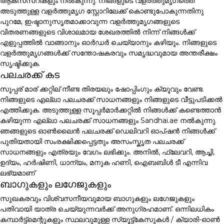
ആക്സസറികളും നൽകുന്നു. നിങ്ങളുടെ വളർത്തുമൃഗത്തെ
അടുത്തുള്ള വളർത്തുമൃഗ സ്റ്റോറിലേക്ക് കൊണ്ടുപോകുന്നതിനു
പുറമേ, ഇഷ്ടാനുസൃതമാക്കാവുന്ന വളർത്തുമൃഗങ്ങളുടെ
വിതരണങ്ങളുടെ വിശാലമായ ശേഖരത്തിൽ നിന്ന് നിങ്ങൾക്ക്
എളുപ്പത്തിൽ വാങ്ങാനും ഓർഡർ ചെയ്യാനും കഴിയും. നിങ്ങളുടെ
വളർത്തുമൃഗങ്ങൾക്ക് സന്തോഷകരവും സമൃദ്ധവുമായ അന്തരീക്ഷം
സൃഷ്ടിക്കുക.
പലചരക്ക് കട
സൂപ്പര് മാര് ക്കറ്റില് നീണ്ട തിരയലും ഷോപ്പിംഗും ക്യൂവും വേണ്ട.
നിങ്ങളുടെ എല്ലാ പലചരക്ക് സാധനങ്ങളും നിങ്ങളുടെ വീട്ടുപടിക്കൽ
എത്തിക്കുക. അടുത്തുള്ള സൂപ്പർമാർക്കറ്റിൽ നിങ്ങൾക്ക് കണ്ടെത്താൻ
കഴിയുന്ന എല്ലാ പലചരക്ക് സാധനങ്ങളും Sandhai.ae നൽകുന്നു.
ഞങ്ങളുടെ ഓൺലൈൻ പലചരക്ക് ഡെലിവറി ഓപ്ഷൻ നിങ്ങൾക്ക്
പുതിയതായി സംരക്ഷിക്കപ്പെട്ടതും അസംസ്കൃത പലചരക്ക്
സാധനങ്ങളും എത്രയും വേഗം ലഭിക്കും. അനിൽ, ഫ്ലേവറി, ആച്ചി,
ഉദ്യം, ഹർഷിണി, ധാന്യം, മനുക ഹണി, ഐബബിൾ ടീ എന്നിവ
ലഭ്യമാണ്
ബാഗുകളും ലഗേജുകളും
സുഖകരവും വിശ്വസനീയവുമായ ബാഗുകളും ലഗേജുകളും
പതിവായി യാത്ര ചെയ്യുന്നവർക്ക് അനുഗ്രഹമാണ്. ഒന്നിലധികം
കമ്പാർട്ട്മെന്റുകളും സ്ഥലവുമുള്ള സ്യൂട്ട്കേസുകൾ / ക്യാരി-ഓൺ