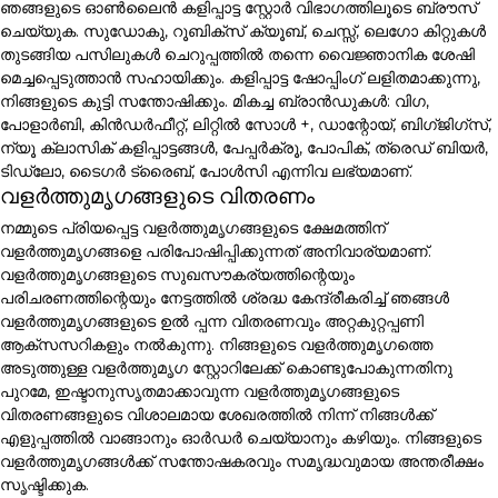
ഞങ്ങളുടെ ഓൺലൈൻ കളിപ്പാട്ട സ്റ്റോർ വിഭാഗത്തിലൂടെ ബ്രൗസ്
ചെയ്യുക. സുഡോകു, റൂബിക്സ് ക്യൂബ്, ചെസ്സ്, ലെഗോ കിറ്റുകൾ
തുടങ്ങിയ പസിലുകൾ ചെറുപ്പത്തിൽ തന്നെ വൈജ്ഞാനിക ശേഷി
മെച്ചപ്പെടുത്താൻ സഹായിക്കും. കളിപ്പാട്ട ഷോപ്പിംഗ് ലളിതമാക്കുന്നു,
നിങ്ങളുടെ കുട്ടി സന്തോഷിക്കും. മികച്ച ബ്രാൻഡുകൾ: വിഗ,
പോളാർബി, കിൻഡർഫീറ്റ്, ലിറ്റിൽ സോൾ +, ഡാന്റോയ്, ബിഗ്ജിഗ്സ്,
ന്യൂ ക്ലാസിക് കളിപ്പാട്ടങ്ങൾ, പേപ്പർക്രൂ, പോപിക്, ത്രെഡ് ബിയർ,
ടിഡ്ലോ, ടൈഗർ ട്രൈബ്, പോൾസി എന്നിവ ലഭ്യമാണ്.
വളർത്തുമൃഗങ്ങളുടെ വിതരണം
നമ്മുടെ പ്രിയപ്പെട്ട വളർത്തുമൃഗങ്ങളുടെ ക്ഷേമത്തിന്
വളർത്തുമൃഗങ്ങളെ പരിപോഷിപ്പിക്കുന്നത് അനിവാര്യമാണ്.
വളർത്തുമൃഗങ്ങളുടെ സുഖസൗകര്യത്തിന്റെയും
പരിചരണത്തിന്റെയും നേട്ടത്തിൽ ശ്രദ്ധ കേന്ദ്രീകരിച്ച് ഞങ്ങൾ
വളർത്തുമൃഗങ്ങളുടെ ഉൽ പ്പന്ന വിതരണവും അറ്റകുറ്റപ്പണി
ആക്സസറികളും നൽകുന്നു. നിങ്ങളുടെ വളർത്തുമൃഗത്തെ
അടുത്തുള്ള വളർത്തുമൃഗ സ്റ്റോറിലേക്ക് കൊണ്ടുപോകുന്നതിനു
പുറമേ, ഇഷ്ടാനുസൃതമാക്കാവുന്ന വളർത്തുമൃഗങ്ങളുടെ
വിതരണങ്ങളുടെ വിശാലമായ ശേഖരത്തിൽ നിന്ന് നിങ്ങൾക്ക്
എളുപ്പത്തിൽ വാങ്ങാനും ഓർഡർ ചെയ്യാനും കഴിയും. നിങ്ങളുടെ
വളർത്തുമൃഗങ്ങൾക്ക് സന്തോഷകരവും സമൃദ്ധവുമായ അന്തരീക്ഷം
സൃഷ്ടിക്കുക.