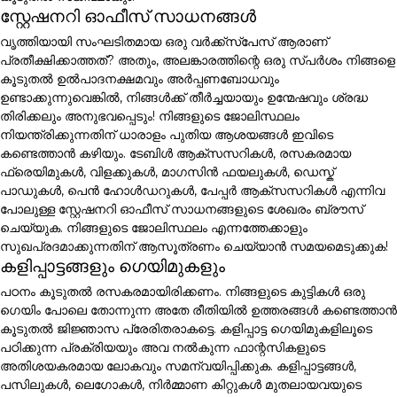
സ്റ്റേഷനറി ഓഫീസ് സാധനങ്ങൾ
വൃത്തിയായി സംഘടിതമായ ഒരു വർക്ക്സ്പേസ് ആരാണ്
പ്രതീക്ഷിക്കാത്തത്? അതും, അലങ്കാരത്തിന്റെ ഒരു സ്പർശം നിങ്ങളെ
കൂടുതൽ ഉൽപാദനക്ഷമവും അർപ്പണബോധവും
ഉണ്ടാക്കുന്നുവെങ്കിൽ, നിങ്ങൾക്ക് തീർച്ചയായും ഉന്മേഷവും ശ്രദ്ധ
തിരിക്കലും അനുഭവപ്പെടും! നിങ്ങളുടെ ജോലിസ്ഥലം
നിയന്ത്രിക്കുന്നതിന് ധാരാളം പുതിയ ആശയങ്ങൾ ഇവിടെ
കണ്ടെത്താൻ കഴിയും. ടേബിൾ ആക്സസറികൾ, രസകരമായ
ഫ്രെയിമുകൾ, വിളക്കുകൾ, മാഗസിൻ ഫയലുകൾ, ഡെസ്ക്
പാഡുകൾ, പെൻ ഹോൾഡറുകൾ, പേപ്പർ ആക്സസറികൾ എന്നിവ
പോലുള്ള സ്റ്റേഷനറി ഓഫീസ് സാധനങ്ങളുടെ ശേഖരം ബ്രൗസ്
ചെയ്യുക. നിങ്ങളുടെ ജോലിസ്ഥലം എന്നത്തേക്കാളും
സുഖപ്രദമാക്കുന്നതിന് ആസൂത്രണം ചെയ്യാൻ സമയമെടുക്കുക!
കളിപ്പാട്ടങ്ങളും ഗെയിമുകളും
പഠനം കൂടുതൽ രസകരമായിരിക്കണം. നിങ്ങളുടെ കുട്ടികൾ ഒരു
ഗെയിം പോലെ തോന്നുന്ന അതേ രീതിയിൽ ഉത്തരങ്ങൾ കണ്ടെത്താൻ
കൂടുതൽ ജിജ്ഞാസ പ്രേരിതരാകട്ടെ. കളിപ്പാട്ട ഗെയിമുകളിലൂടെ
പഠിക്കുന്ന പ്രക്രിയയും അവ നൽകുന്ന ഫാന്റസികളുടെ
അതിശയകരമായ ലോകവും സമന്വയിപ്പിക്കുക. കളിപ്പാട്ടങ്ങൾ,
പസിലുകൾ, ലെഗോകൾ, നിർമ്മാണ കിറ്റുകൾ മുതലായവയുടെ