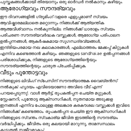
പുസ്തകങ്ങൾക്കായി തിരയാനും ഒരു ഓർഡർ നൽകാനും കഴിയും.
ആരോഗ്യവും സൗന്ദര്യവും
ഈ ദിവസങ്ങളിൽ ഗ്രൂമിംഗ് വളരെ എളുപ്പമാണ്! സ്വയം
ആവിഷ്കാരമല്ലാതെ മറ്റൊന്നും നിങ്ങൾക്ക് ആത്യന്തിക
ആത്മവിശ്വാസം നൽകുന്നില്ല. നിങ്ങൾക്ക് ധാരാളം സ്വയം
പരിചരണ സൗന്ദര്യവർദ്ധക വസ്തുക്കൾ, ആരോഗ്യ പരിപാലന
ഉൽപ്പന്നങ്ങൾ, ആകർഷകമായ സുഗന്ധദ്രവ്യങ്ങൾ,
ഇന്ദ്രിയപരമായ നഖ കലാകാരങ്ങൾ, എല്ലാത്തരം മേക്കപ്പ് കിറ്റുകൾ
എന്നിവ കണ്ടെത്താൻ കഴിയും. ഞങ്ങളുടെ sandhai.ae ഉൽപ്പന്നങ്ങൾ
പരിശോധിക്കുക, നിങ്ങളുടെ ആരോഗ്യത്തിന്റെയും
സൗന്ദര്യത്തിന്റെയും ചാരുത പ്രചരിപ്പിക്കുക.
വീടും പൂന്തോട്ടവും
നിങ്ങളുടെ ലിവിംഗ് സ്പേസിന് സൗന്ദര്യാത്മക വൈബ്രൻസ്
നൽകുക! ഹൃദയം എവിടെയാണോ അവിടെ വീട് എന്ന്
പറയപ്പെടുന്നു!. വാൾ ആർട്ട്, രൂപകൽപ്പന ചെയ്ത മഗ്ഗുകൾ,
സ്റ്റേഷനറി, പൂന്തോട്ട ആക്സസറികൾ, നൂതനമായ അടുക്കള
ഇനങ്ങൾ എന്നിവ പോലുള്ള അലങ്കാര കരകൗശല വസ്തുക്കൾ ഇവിടെ
നിങ്ങൾക്ക് കണ്ടെത്താം. രൂപകൽപ്പന ചെയ്ത ഈ ആക്സസറികൾ
നിങ്ങളുടെ സ്വന്തം സ്വകാര്യ ജീവിത ഇടത്തിന്റെ സൗന്ദര്യം
വർദ്ധിപ്പിക്കും. ജീവിതം ഒരു കലയായി മാറുന്നു, താമസസ്ഥലം
കൂടുതൽ സജീവമാകും!