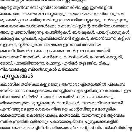
ആർട്ട് ആൻഡ് ക്രാഫ്റ്റ് വിഭാഗത്തിന് കീഴിലുള്ള ഇനങ്ങളിൽ
കരകൗശല കരകൗശല വസ്തുക്കളും കലാപരമായ ഇംപ്രഷനുകൾ
രൂപകൽപ്പന ചെയ്യുന്നതിനുള്ള അവശ്യവസ്തുക്കളും ഉൾപ്പെടുന്നു.
അലങ്കാര ആവശ്യങ്ങൾക്കോ ഹോബിയിസ്റ്റിന്റെ അഭിനിവേശമായോ
അവ ഉപയോഗിക്കുന്നു. പെയിന്റുകൾ, ബ്രഷുകൾ, പാലറ്റ് പാഡുകൾ,
ക്രാഫ്റ്റ് പേപ്പറുകൾ, എംബ്രോയിഡറി ടൂളുകൾ, ക്യാൻവാസ്, കട്ടിംഗ്
ടൂളുകൾ, സ്റ്റിക്കറുകൾ, അലങ്കാര ഇനങ്ങൾ തുടങ്ങിയ
വൈവിധ്യമാർന്ന കലാ ഉപകരണങ്ങൾ ഈ വിഭാഗത്തിൽ
ലഭ്യമാണ്. റേഞ്ചർ, ഫൺബോ, ഫെവിക്രിൽ, ഫേബർ-കാസ്റ്റൽ,
ജോവി, ഫാബ്രിയാനോ, ഫോസ്ക, എൽമർ തുടങ്ങിയ മികച്ച
നിലവാരമുള്ള ബ്രാൻഡുകൾ ലഭ്യമാണ്.
പുസ്തകങ്ങൾ
ക്ലാസിക് തമിഴ് കഥകളുടെയും അന്താരാഷ്ട്രതലത്തിൽ പ്രശംസ
നേടിയ നോവലുകളുടെയും മനസ്സിനെ വളച്ചൊടിക്കുന്ന ശേഖരം !! ഈ
വിഭാഗത്തിന് കീഴിൽ നിങ്ങൾ അവയിൽ ധാരാളം കണ്ടെത്തും.
തിരഞ്ഞെടുത്ത പുസ്തകങ്ങൾ, മാസികകൾ, യാത്രാവിവരണങ്ങൾ
എന്നിവയുടെ ഈ ശേഖരം നിങ്ങളെ ഫാന്റസിയുടെ മാസ്മരിക
ലോകത്തേക്ക് കൊണ്ടുപോകും, മാത്രമല്ല വായനയുടെ ആവേശം
നൽകുന്നതിൽ ഒരിക്കലും പരാജയപ്പെടില്ല. പുസ്തകക്കടകളിൽ
ഭയാനകമായ തിരച്ചിലില്ല. തിരയൽ പ്രോംപ്റ്റിൽ നിങ്ങൾക്ക് നിർദ്ദിഷ്ട