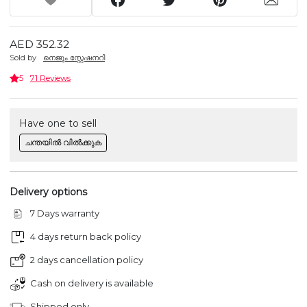
AED 352.32
Sold by
നെജൂം സ്റ്റേഷനറി
5
71 Reviews
Have one to sell
ചന്തയിൽ വിൽക്കുക
Delivery options
7 Days warranty
4 days return back policy
2 days cancellation policy
Cash on delivery is available
Shipped only