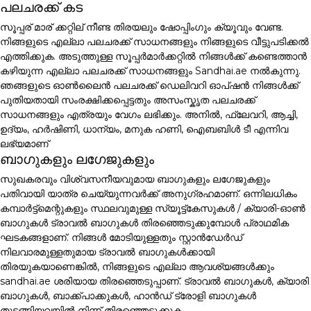
പലചരക്ക് കട
സൂപ്പര് മാര് ക്കറ്റില് നീണ്ട തിരയലും ഷോപ്പിംഗും ക്യൂവും വേണ്ട.
നിങ്ങളുടെ എല്ലാ പലചരക്ക് സാധനങ്ങളും നിങ്ങളുടെ വീട്ടുപടിക്കൽ
എത്തിക്കുക. അടുത്തുള്ള സൂപ്പർമാർക്കറ്റിൽ നിങ്ങൾക്ക് കണ്ടെത്താൻ
കഴിയുന്ന എല്ലാ പലചരക്ക് സാധനങ്ങളും Sandhai.ae നൽകുന്നു.
ഞങ്ങളുടെ ഓൺലൈൻ പലചരക്ക് ഡെലിവറി ഓപ്ഷൻ നിങ്ങൾക്ക്
പുതിയതായി സംരക്ഷിക്കപ്പെട്ടതും അസംസ്കൃത പലചരക്ക്
സാധനങ്ങളും എത്രയും വേഗം ലഭിക്കും. അനിൽ, ഫ്ലേവറി, ആച്ചി,
ഉദ്യം, ഹർഷിണി, ധാന്യം, മനുക ഹണി, ഐബബിൾ ടീ എന്നിവ
ലഭ്യമാണ്
ബാഗുകളും ലഗേജുകളും
സുഖകരവും വിശ്വസനീയവുമായ ബാഗുകളും ലഗേജുകളും
പതിവായി യാത്ര ചെയ്യുന്നവർക്ക് അനുഗ്രഹമാണ്. ഒന്നിലധികം
കമ്പാർട്ട്മെന്റുകളും സ്ഥലവുമുള്ള സ്യൂട്ട്കേസുകൾ / ക്യാരി-ഓൺ
ബാഗുകൾ ട്രാവൽ ബാഗുകൾ തിരഞ്ഞെടുക്കുമ്പോൾ പ്രാഥമിക
ഘടകങ്ങളാണ്. നിങ്ങൾ മോടിയുള്ളതും സ്റ്റാൻഡേർഡ്
നിലവാരമുള്ളതുമായ ട്രാവൽ ബാഗുകൾക്കായി
തിരയുകയാണെങ്കിൽ, നിങ്ങളുടെ എല്ലാ ആവശ്യങ്ങൾക്കും
sandhai.ae ശരിയായ തിരഞ്ഞെടുപ്പാണ്. ട്രാവൽ ബാഗുകൾ, ക്യാരി
ബാഗുകൾ, ബാക്ക്പാക്കുകൾ, ഹാൻഡ് ട്രോളി ബാഗുകൾ
തുടങ്ങിയവയിൽ നിന്ന് തിരഞ്ഞെടുക്കുക.