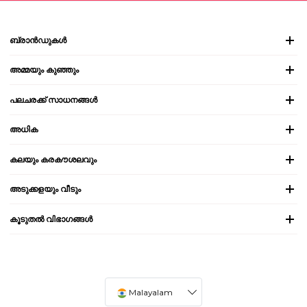
ബ്രാൻഡുകൾ
അമ്മയും കുഞ്ഞും
പലചരക്ക് സാധനങ്ങൾ
അധിക
കലയും കരകൗശലവും
അടുക്കളയും വീടും
കൂടുതൽ വിഭാഗങ്ങൾ
Malayalam