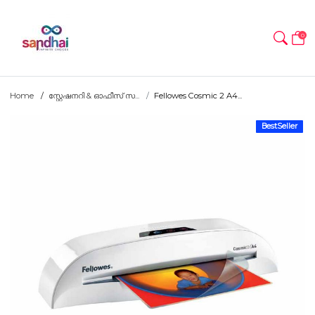
0
Home
സ്റ്റേഷനറി & ഓഫീസ് സ...
Fellowes Cosmic 2 A4...
BestSeller