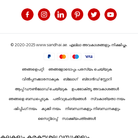
© 2020-2025 www.sandhai.ae. എല്ലാ അവകാശങ്ങളും നിക്ഷിപ്തം.
ഞങ്ങളെപറ്റി
ഞങ്ങളോടൊപ്പം പരസ്യം ചെയ്യുക
വിൽപ്പനക്കാരനാകുക
ബ്ലോഗ്
ബ്രാൻഡ് സ്റ്റോറി
ആപ്പ് ഡൗൺലോഡ് ചെയ്യുക
ഉപഭോക്തൃ അവകാശങ്ങൾ
ഞങ്ങളെ ബന്ധപ്പെടുക
പതിവുചോദ്യങ്ങൾ
സ്വകാര്യതാ നയം
ഷിപ്പിംഗ് നയം
കുക്കി നയം
നിബന്ധനകളും നിബന്ധനകളും
സൈറ്റ്മാപ്പ്
സാക്ഷ്യപത്രങ്ങൾ
കലകളും കരകൗശല വസ്തുക്കളും