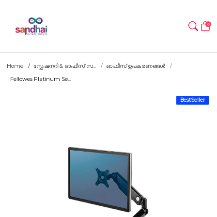
0
Home
സ്റ്റേഷനറി & ഓഫീസ് സ...
ഓഫീസ് ഉപകരണങ്ങൾ
Fellowes Platinum Se...
BestSeller