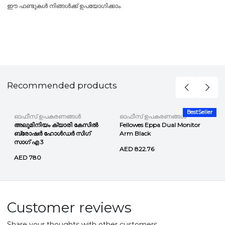
ഈ ഫണ്ടുകൾ നിങ്ങൾക്ക് ഉപയോഗിക്കാം.
Recommended products
r
BestSeller
ഓഫീസ് ഉപകരണങ്ങൾ
ഓഫീസ് ഉപകരണങ്ങൾ
അലുമിനിയം ക്യാരി കേസിൽ
Fellowes Eppa Dual Monitor
ബ്രോഷർ ഹോൾഡർ സിഗ്
Arm Black
സാഗ് എ 3
AED 822.76
AED 780
Customer reviews
Share your thoughts with other customers