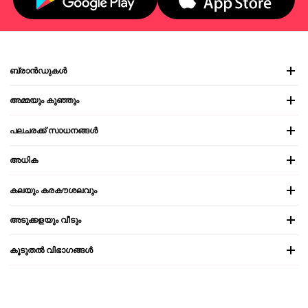
ബ്രാൻഡുകൾ
അമ്മയും കുഞ്ഞും
പലചരക്ക് സാധനങ്ങൾ
അധിക
കലയും കരകൗശലവും
അടുക്കളയും വീടും
കൂടുതൽ വിഭാഗങ്ങൾ