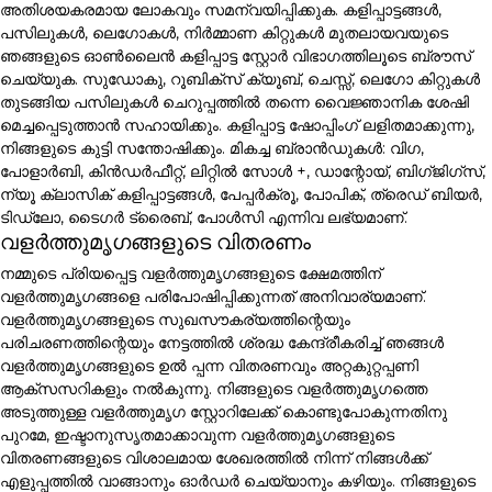
അതിശയകരമായ ലോകവും സമന്വയിപ്പിക്കുക. കളിപ്പാട്ടങ്ങൾ,
പസിലുകൾ, ലെഗോകൾ, നിർമ്മാണ കിറ്റുകൾ മുതലായവയുടെ
ഞങ്ങളുടെ ഓൺലൈൻ കളിപ്പാട്ട സ്റ്റോർ വിഭാഗത്തിലൂടെ ബ്രൗസ്
ചെയ്യുക. സുഡോകു, റൂബിക്സ് ക്യൂബ്, ചെസ്സ്, ലെഗോ കിറ്റുകൾ
തുടങ്ങിയ പസിലുകൾ ചെറുപ്പത്തിൽ തന്നെ വൈജ്ഞാനിക ശേഷി
മെച്ചപ്പെടുത്താൻ സഹായിക്കും. കളിപ്പാട്ട ഷോപ്പിംഗ് ലളിതമാക്കുന്നു,
നിങ്ങളുടെ കുട്ടി സന്തോഷിക്കും. മികച്ച ബ്രാൻഡുകൾ: വിഗ,
പോളാർബി, കിൻഡർഫീറ്റ്, ലിറ്റിൽ സോൾ +, ഡാന്റോയ്, ബിഗ്ജിഗ്സ്,
ന്യൂ ക്ലാസിക് കളിപ്പാട്ടങ്ങൾ, പേപ്പർക്രൂ, പോപിക്, ത്രെഡ് ബിയർ,
ടിഡ്ലോ, ടൈഗർ ട്രൈബ്, പോൾസി എന്നിവ ലഭ്യമാണ്.
വളർത്തുമൃഗങ്ങളുടെ വിതരണം
നമ്മുടെ പ്രിയപ്പെട്ട വളർത്തുമൃഗങ്ങളുടെ ക്ഷേമത്തിന്
വളർത്തുമൃഗങ്ങളെ പരിപോഷിപ്പിക്കുന്നത് അനിവാര്യമാണ്.
വളർത്തുമൃഗങ്ങളുടെ സുഖസൗകര്യത്തിന്റെയും
പരിചരണത്തിന്റെയും നേട്ടത്തിൽ ശ്രദ്ധ കേന്ദ്രീകരിച്ച് ഞങ്ങൾ
വളർത്തുമൃഗങ്ങളുടെ ഉൽ പ്പന്ന വിതരണവും അറ്റകുറ്റപ്പണി
ആക്സസറികളും നൽകുന്നു. നിങ്ങളുടെ വളർത്തുമൃഗത്തെ
അടുത്തുള്ള വളർത്തുമൃഗ സ്റ്റോറിലേക്ക് കൊണ്ടുപോകുന്നതിനു
പുറമേ, ഇഷ്ടാനുസൃതമാക്കാവുന്ന വളർത്തുമൃഗങ്ങളുടെ
വിതരണങ്ങളുടെ വിശാലമായ ശേഖരത്തിൽ നിന്ന് നിങ്ങൾക്ക്
എളുപ്പത്തിൽ വാങ്ങാനും ഓർഡർ ചെയ്യാനും കഴിയും. നിങ്ങളുടെ