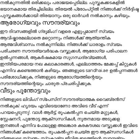
നൽകുന്നതിൽ ഒരിക്കലും പരാജയപ്പെടില്ല. പുസ്തകക്കടകളിൽ
ഭയാനകമായ തിരച്ചിലില്ല. തിരയൽ പ്രോംപ്റ്റിൽ നിങ്ങൾക്ക് നിർദ്ദിഷ്ട
പുസ്തകങ്ങൾക്കായി തിരയാനും ഒരു ഓർഡർ നൽകാനും കഴിയും.
ആരോഗ്യവും സൗന്ദര്യവും
ഈ ദിവസങ്ങളിൽ ഗ്രൂമിംഗ് വളരെ എളുപ്പമാണ്! സ്വയം
ആവിഷ്കാരമല്ലാതെ മറ്റൊന്നും നിങ്ങൾക്ക് ആത്യന്തിക
ആത്മവിശ്വാസം നൽകുന്നില്ല. നിങ്ങൾക്ക് ധാരാളം സ്വയം
പരിചരണ സൗന്ദര്യവർദ്ധക വസ്തുക്കൾ, ആരോഗ്യ പരിപാലന
ഉൽപ്പന്നങ്ങൾ, ആകർഷകമായ സുഗന്ധദ്രവ്യങ്ങൾ,
ഇന്ദ്രിയപരമായ നഖ കലാകാരങ്ങൾ, എല്ലാത്തരം മേക്കപ്പ് കിറ്റുകൾ
എന്നിവ കണ്ടെത്താൻ കഴിയും. ഞങ്ങളുടെ sandhai.ae ഉൽപ്പന്നങ്ങൾ
പരിശോധിക്കുക, നിങ്ങളുടെ ആരോഗ്യത്തിന്റെയും
സൗന്ദര്യത്തിന്റെയും ചാരുത പ്രചരിപ്പിക്കുക.
വീടും പൂന്തോട്ടവും
നിങ്ങളുടെ ലിവിംഗ് സ്പേസിന് സൗന്ദര്യാത്മക വൈബ്രൻസ്
നൽകുക! ഹൃദയം എവിടെയാണോ അവിടെ വീട് എന്ന്
പറയപ്പെടുന്നു!. വാൾ ആർട്ട്, രൂപകൽപ്പന ചെയ്ത മഗ്ഗുകൾ,
സ്റ്റേഷനറി, പൂന്തോട്ട ആക്സസറികൾ, നൂതനമായ അടുക്കള
ഇനങ്ങൾ എന്നിവ പോലുള്ള അലങ്കാര കരകൗശല വസ്തുക്കൾ ഇവിടെ
നിങ്ങൾക്ക് കണ്ടെത്താം. രൂപകൽപ്പന ചെയ്ത ഈ ആക്സസറികൾ
നിങ്ങളുടെ സ്വന്തം സ്വകാര്യ ജീവിത ഇടത്തിന്റെ സൗന്ദര്യം