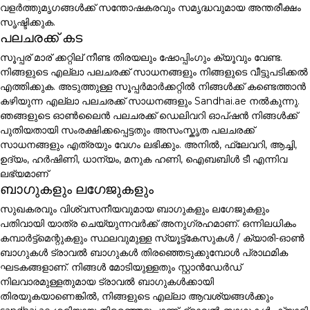
വളർത്തുമൃഗങ്ങൾക്ക് സന്തോഷകരവും സമൃദ്ധവുമായ അന്തരീക്ഷം
സൃഷ്ടിക്കുക.
പലചരക്ക് കട
സൂപ്പര് മാര് ക്കറ്റില് നീണ്ട തിരയലും ഷോപ്പിംഗും ക്യൂവും വേണ്ട.
നിങ്ങളുടെ എല്ലാ പലചരക്ക് സാധനങ്ങളും നിങ്ങളുടെ വീട്ടുപടിക്കൽ
എത്തിക്കുക. അടുത്തുള്ള സൂപ്പർമാർക്കറ്റിൽ നിങ്ങൾക്ക് കണ്ടെത്താൻ
കഴിയുന്ന എല്ലാ പലചരക്ക് സാധനങ്ങളും Sandhai.ae നൽകുന്നു.
ഞങ്ങളുടെ ഓൺലൈൻ പലചരക്ക് ഡെലിവറി ഓപ്ഷൻ നിങ്ങൾക്ക്
പുതിയതായി സംരക്ഷിക്കപ്പെട്ടതും അസംസ്കൃത പലചരക്ക്
സാധനങ്ങളും എത്രയും വേഗം ലഭിക്കും. അനിൽ, ഫ്ലേവറി, ആച്ചി,
ഉദ്യം, ഹർഷിണി, ധാന്യം, മനുക ഹണി, ഐബബിൾ ടീ എന്നിവ
ലഭ്യമാണ്
ബാഗുകളും ലഗേജുകളും
സുഖകരവും വിശ്വസനീയവുമായ ബാഗുകളും ലഗേജുകളും
പതിവായി യാത്ര ചെയ്യുന്നവർക്ക് അനുഗ്രഹമാണ്. ഒന്നിലധികം
കമ്പാർട്ട്മെന്റുകളും സ്ഥലവുമുള്ള സ്യൂട്ട്കേസുകൾ / ക്യാരി-ഓൺ
ബാഗുകൾ ട്രാവൽ ബാഗുകൾ തിരഞ്ഞെടുക്കുമ്പോൾ പ്രാഥമിക
ഘടകങ്ങളാണ്. നിങ്ങൾ മോടിയുള്ളതും സ്റ്റാൻഡേർഡ്
നിലവാരമുള്ളതുമായ ട്രാവൽ ബാഗുകൾക്കായി
തിരയുകയാണെങ്കിൽ, നിങ്ങളുടെ എല്ലാ ആവശ്യങ്ങൾക്കും