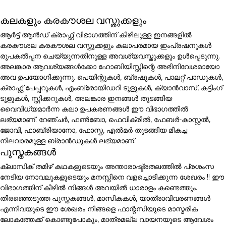
കലകളും കരകൗശല വസ്തുക്കളും
ആർട്ട് ആൻഡ് ക്രാഫ്റ്റ് വിഭാഗത്തിന് കീഴിലുള്ള ഇനങ്ങളിൽ
കരകൗശല കരകൗശല വസ്തുക്കളും കലാപരമായ ഇംപ്രഷനുകൾ
രൂപകൽപ്പന ചെയ്യുന്നതിനുള്ള അവശ്യവസ്തുക്കളും ഉൾപ്പെടുന്നു.
അലങ്കാര ആവശ്യങ്ങൾക്കോ ഹോബിയിസ്റ്റിന്റെ അഭിനിവേശമായോ
അവ ഉപയോഗിക്കുന്നു. പെയിന്റുകൾ, ബ്രഷുകൾ, പാലറ്റ് പാഡുകൾ,
ക്രാഫ്റ്റ് പേപ്പറുകൾ, എംബ്രോയിഡറി ടൂളുകൾ, ക്യാൻവാസ്, കട്ടിംഗ്
ടൂളുകൾ, സ്റ്റിക്കറുകൾ, അലങ്കാര ഇനങ്ങൾ തുടങ്ങിയ
വൈവിധ്യമാർന്ന കലാ ഉപകരണങ്ങൾ ഈ വിഭാഗത്തിൽ
ലഭ്യമാണ്. റേഞ്ചർ, ഫൺബോ, ഫെവിക്രിൽ, ഫേബർ-കാസ്റ്റൽ,
ജോവി, ഫാബ്രിയാനോ, ഫോസ്ക, എൽമർ തുടങ്ങിയ മികച്ച
നിലവാരമുള്ള ബ്രാൻഡുകൾ ലഭ്യമാണ്.
പുസ്തകങ്ങൾ
ക്ലാസിക് തമിഴ് കഥകളുടെയും അന്താരാഷ്ട്രതലത്തിൽ പ്രശംസ
നേടിയ നോവലുകളുടെയും മനസ്സിനെ വളച്ചൊടിക്കുന്ന ശേഖരം !! ഈ
വിഭാഗത്തിന് കീഴിൽ നിങ്ങൾ അവയിൽ ധാരാളം കണ്ടെത്തും.
തിരഞ്ഞെടുത്ത പുസ്തകങ്ങൾ, മാസികകൾ, യാത്രാവിവരണങ്ങൾ
എന്നിവയുടെ ഈ ശേഖരം നിങ്ങളെ ഫാന്റസിയുടെ മാസ്മരിക
ലോകത്തേക്ക് കൊണ്ടുപോകും, മാത്രമല്ല വായനയുടെ ആവേശം