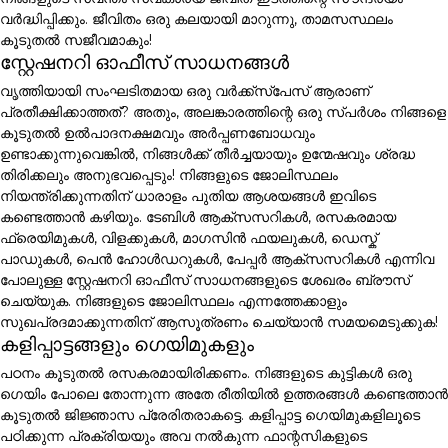
വർദ്ധിപ്പിക്കും. ജീവിതം ഒരു കലയായി മാറുന്നു, താമസസ്ഥലം
കൂടുതൽ സജീവമാകും!
സ്റ്റേഷനറി ഓഫീസ് സാധനങ്ങൾ
വൃത്തിയായി സംഘടിതമായ ഒരു വർക്ക്സ്പേസ് ആരാണ്
പ്രതീക്ഷിക്കാത്തത്? അതും, അലങ്കാരത്തിന്റെ ഒരു സ്പർശം നിങ്ങളെ
കൂടുതൽ ഉൽപാദനക്ഷമവും അർപ്പണബോധവും
ഉണ്ടാക്കുന്നുവെങ്കിൽ, നിങ്ങൾക്ക് തീർച്ചയായും ഉന്മേഷവും ശ്രദ്ധ
തിരിക്കലും അനുഭവപ്പെടും! നിങ്ങളുടെ ജോലിസ്ഥലം
നിയന്ത്രിക്കുന്നതിന് ധാരാളം പുതിയ ആശയങ്ങൾ ഇവിടെ
കണ്ടെത്താൻ കഴിയും. ടേബിൾ ആക്സസറികൾ, രസകരമായ
ഫ്രെയിമുകൾ, വിളക്കുകൾ, മാഗസിൻ ഫയലുകൾ, ഡെസ്ക്
പാഡുകൾ, പെൻ ഹോൾഡറുകൾ, പേപ്പർ ആക്സസറികൾ എന്നിവ
പോലുള്ള സ്റ്റേഷനറി ഓഫീസ് സാധനങ്ങളുടെ ശേഖരം ബ്രൗസ്
ചെയ്യുക. നിങ്ങളുടെ ജോലിസ്ഥലം എന്നത്തേക്കാളും
സുഖപ്രദമാക്കുന്നതിന് ആസൂത്രണം ചെയ്യാൻ സമയമെടുക്കുക!
കളിപ്പാട്ടങ്ങളും ഗെയിമുകളും
പഠനം കൂടുതൽ രസകരമായിരിക്കണം. നിങ്ങളുടെ കുട്ടികൾ ഒരു
ഗെയിം പോലെ തോന്നുന്ന അതേ രീതിയിൽ ഉത്തരങ്ങൾ കണ്ടെത്താൻ
കൂടുതൽ ജിജ്ഞാസ പ്രേരിതരാകട്ടെ. കളിപ്പാട്ട ഗെയിമുകളിലൂടെ
പഠിക്കുന്ന പ്രക്രിയയും അവ നൽകുന്ന ഫാന്റസികളുടെ