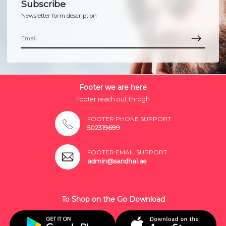
Subscribe
Newsletter form description
Footer we are here
Footer reach out throgh
FOOTER PHONE SUPPORT
502319699
FOOTER EMAIL SUPPORT
admin@sandhai.ae
To Shop on the Go Download