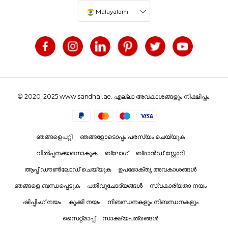
Malayalam
© 2020-2025 www.sandhai.ae. എല്ലാ അവകാശങ്ങളും നിക്ഷിപ്തം.
ഞങ്ങളെപറ്റി
ഞങ്ങളോടൊപ്പം പരസ്യം ചെയ്യുക
വിൽപ്പനക്കാരനാകുക
ബ്ലോഗ്
ബ്രാൻഡ് സ്റ്റോറി
ആപ്പ് ഡൗൺലോഡ് ചെയ്യുക
ഉപഭോക്തൃ അവകാശങ്ങൾ
ഞങ്ങളെ ബന്ധപ്പെടുക
പതിവുചോദ്യങ്ങൾ
സ്വകാര്യതാ നയം
ഷിപ്പിംഗ് നയം
കുക്കി നയം
നിബന്ധനകളും നിബന്ധനകളും
സൈറ്റ്മാപ്പ്
സാക്ഷ്യപത്രങ്ങൾ