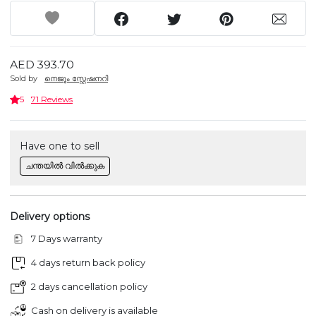
AED 393.70
Sold by
നെജൂം സ്റ്റേഷനറി
5
71 Reviews
Have one to sell
ചന്തയിൽ വിൽക്കുക
Delivery options
7 Days warranty
4 days return back policy
2 days cancellation policy
Cash on delivery is available