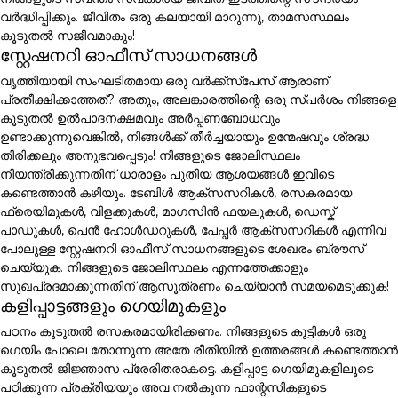
വർദ്ധിപ്പിക്കും. ജീവിതം ഒരു കലയായി മാറുന്നു, താമസസ്ഥലം
കൂടുതൽ സജീവമാകും!
സ്റ്റേഷനറി ഓഫീസ് സാധനങ്ങൾ
വൃത്തിയായി സംഘടിതമായ ഒരു വർക്ക്സ്പേസ് ആരാണ്
പ്രതീക്ഷിക്കാത്തത്? അതും, അലങ്കാരത്തിന്റെ ഒരു സ്പർശം നിങ്ങളെ
കൂടുതൽ ഉൽപാദനക്ഷമവും അർപ്പണബോധവും
ഉണ്ടാക്കുന്നുവെങ്കിൽ, നിങ്ങൾക്ക് തീർച്ചയായും ഉന്മേഷവും ശ്രദ്ധ
തിരിക്കലും അനുഭവപ്പെടും! നിങ്ങളുടെ ജോലിസ്ഥലം
നിയന്ത്രിക്കുന്നതിന് ധാരാളം പുതിയ ആശയങ്ങൾ ഇവിടെ
കണ്ടെത്താൻ കഴിയും. ടേബിൾ ആക്സസറികൾ, രസകരമായ
ഫ്രെയിമുകൾ, വിളക്കുകൾ, മാഗസിൻ ഫയലുകൾ, ഡെസ്ക്
പാഡുകൾ, പെൻ ഹോൾഡറുകൾ, പേപ്പർ ആക്സസറികൾ എന്നിവ
പോലുള്ള സ്റ്റേഷനറി ഓഫീസ് സാധനങ്ങളുടെ ശേഖരം ബ്രൗസ്
ചെയ്യുക. നിങ്ങളുടെ ജോലിസ്ഥലം എന്നത്തേക്കാളും
സുഖപ്രദമാക്കുന്നതിന് ആസൂത്രണം ചെയ്യാൻ സമയമെടുക്കുക!
കളിപ്പാട്ടങ്ങളും ഗെയിമുകളും
പഠനം കൂടുതൽ രസകരമായിരിക്കണം. നിങ്ങളുടെ കുട്ടികൾ ഒരു
ഗെയിം പോലെ തോന്നുന്ന അതേ രീതിയിൽ ഉത്തരങ്ങൾ കണ്ടെത്താൻ
കൂടുതൽ ജിജ്ഞാസ പ്രേരിതരാകട്ടെ. കളിപ്പാട്ട ഗെയിമുകളിലൂടെ
പഠിക്കുന്ന പ്രക്രിയയും അവ നൽകുന്ന ഫാന്റസികളുടെ