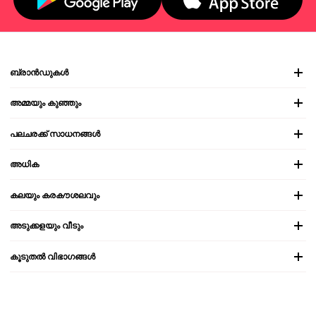
ബ്രാൻഡുകൾ
അമ്മയും കുഞ്ഞും
പലചരക്ക് സാധനങ്ങൾ
അധിക
കലയും കരകൗശലവും
അടുക്കളയും വീടും
കൂടുതൽ വിഭാഗങ്ങൾ