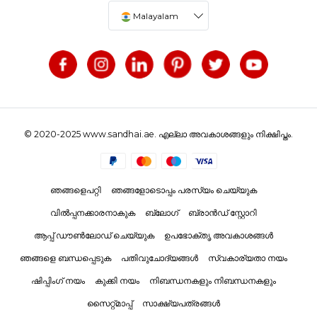
Malayalam
© 2020-2025 www.sandhai.ae. എല്ലാ അവകാശങ്ങളും നിക്ഷിപ്തം.
ഞങ്ങളെപറ്റി
ഞങ്ങളോടൊപ്പം പരസ്യം ചെയ്യുക
വിൽപ്പനക്കാരനാകുക
ബ്ലോഗ്
ബ്രാൻഡ് സ്റ്റോറി
ആപ്പ് ഡൗൺലോഡ് ചെയ്യുക
ഉപഭോക്തൃ അവകാശങ്ങൾ
ഞങ്ങളെ ബന്ധപ്പെടുക
പതിവുചോദ്യങ്ങൾ
സ്വകാര്യതാ നയം
ഷിപ്പിംഗ് നയം
കുക്കി നയം
നിബന്ധനകളും നിബന്ധനകളും
സൈറ്റ്മാപ്പ്
സാക്ഷ്യപത്രങ്ങൾ