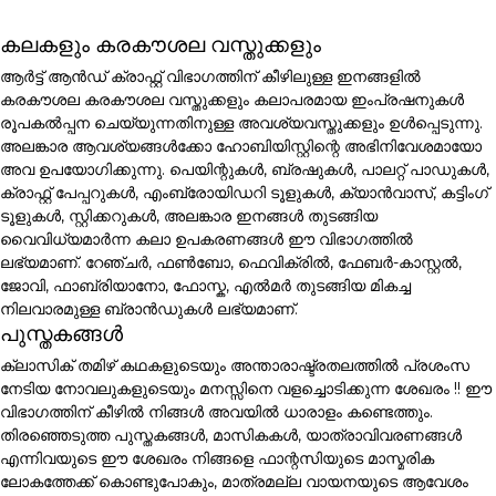
കലകളും കരകൗശല വസ്തുക്കളും
ആർട്ട് ആൻഡ് ക്രാഫ്റ്റ് വിഭാഗത്തിന് കീഴിലുള്ള ഇനങ്ങളിൽ
കരകൗശല കരകൗശല വസ്തുക്കളും കലാപരമായ ഇംപ്രഷനുകൾ
രൂപകൽപ്പന ചെയ്യുന്നതിനുള്ള അവശ്യവസ്തുക്കളും ഉൾപ്പെടുന്നു.
അലങ്കാര ആവശ്യങ്ങൾക്കോ ഹോബിയിസ്റ്റിന്റെ അഭിനിവേശമായോ
അവ ഉപയോഗിക്കുന്നു. പെയിന്റുകൾ, ബ്രഷുകൾ, പാലറ്റ് പാഡുകൾ,
ക്രാഫ്റ്റ് പേപ്പറുകൾ, എംബ്രോയിഡറി ടൂളുകൾ, ക്യാൻവാസ്, കട്ടിംഗ്
ടൂളുകൾ, സ്റ്റിക്കറുകൾ, അലങ്കാര ഇനങ്ങൾ തുടങ്ങിയ
വൈവിധ്യമാർന്ന കലാ ഉപകരണങ്ങൾ ഈ വിഭാഗത്തിൽ
ലഭ്യമാണ്. റേഞ്ചർ, ഫൺബോ, ഫെവിക്രിൽ, ഫേബർ-കാസ്റ്റൽ,
ജോവി, ഫാബ്രിയാനോ, ഫോസ്ക, എൽമർ തുടങ്ങിയ മികച്ച
നിലവാരമുള്ള ബ്രാൻഡുകൾ ലഭ്യമാണ്.
പുസ്തകങ്ങൾ
ക്ലാസിക് തമിഴ് കഥകളുടെയും അന്താരാഷ്ട്രതലത്തിൽ പ്രശംസ
നേടിയ നോവലുകളുടെയും മനസ്സിനെ വളച്ചൊടിക്കുന്ന ശേഖരം !! ഈ
വിഭാഗത്തിന് കീഴിൽ നിങ്ങൾ അവയിൽ ധാരാളം കണ്ടെത്തും.
തിരഞ്ഞെടുത്ത പുസ്തകങ്ങൾ, മാസികകൾ, യാത്രാവിവരണങ്ങൾ
എന്നിവയുടെ ഈ ശേഖരം നിങ്ങളെ ഫാന്റസിയുടെ മാസ്മരിക
ലോകത്തേക്ക് കൊണ്ടുപോകും, മാത്രമല്ല വായനയുടെ ആവേശം