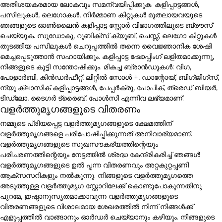
അതിശയകരമായ ലോകവും സമന്വയിപ്പിക്കുക. കളിപ്പാട്ടങ്ങൾ,
പസിലുകൾ, ലെഗോകൾ, നിർമ്മാണ കിറ്റുകൾ മുതലായവയുടെ
ഞങ്ങളുടെ ഓൺലൈൻ കളിപ്പാട്ട സ്റ്റോർ വിഭാഗത്തിലൂടെ ബ്രൗസ്
ചെയ്യുക. സുഡോകു, റൂബിക്സ് ക്യൂബ്, ചെസ്സ്, ലെഗോ കിറ്റുകൾ
തുടങ്ങിയ പസിലുകൾ ചെറുപ്പത്തിൽ തന്നെ വൈജ്ഞാനിക ശേഷി
മെച്ചപ്പെടുത്താൻ സഹായിക്കും. കളിപ്പാട്ട ഷോപ്പിംഗ് ലളിതമാക്കുന്നു,
നിങ്ങളുടെ കുട്ടി സന്തോഷിക്കും. മികച്ച ബ്രാൻഡുകൾ: വിഗ,
പോളാർബി, കിൻഡർഫീറ്റ്, ലിറ്റിൽ സോൾ +, ഡാന്റോയ്, ബിഗ്ജിഗ്സ്,
ന്യൂ ക്ലാസിക് കളിപ്പാട്ടങ്ങൾ, പേപ്പർക്രൂ, പോപിക്, ത്രെഡ് ബിയർ,
ടിഡ്ലോ, ടൈഗർ ട്രൈബ്, പോൾസി എന്നിവ ലഭ്യമാണ്.
വളർത്തുമൃഗങ്ങളുടെ വിതരണം
നമ്മുടെ പ്രിയപ്പെട്ട വളർത്തുമൃഗങ്ങളുടെ ക്ഷേമത്തിന്
വളർത്തുമൃഗങ്ങളെ പരിപോഷിപ്പിക്കുന്നത് അനിവാര്യമാണ്.
വളർത്തുമൃഗങ്ങളുടെ സുഖസൗകര്യത്തിന്റെയും
പരിചരണത്തിന്റെയും നേട്ടത്തിൽ ശ്രദ്ധ കേന്ദ്രീകരിച്ച് ഞങ്ങൾ
വളർത്തുമൃഗങ്ങളുടെ ഉൽ പ്പന്ന വിതരണവും അറ്റകുറ്റപ്പണി
ആക്സസറികളും നൽകുന്നു. നിങ്ങളുടെ വളർത്തുമൃഗത്തെ
അടുത്തുള്ള വളർത്തുമൃഗ സ്റ്റോറിലേക്ക് കൊണ്ടുപോകുന്നതിനു
പുറമേ, ഇഷ്ടാനുസൃതമാക്കാവുന്ന വളർത്തുമൃഗങ്ങളുടെ
വിതരണങ്ങളുടെ വിശാലമായ ശേഖരത്തിൽ നിന്ന് നിങ്ങൾക്ക്
എളുപ്പത്തിൽ വാങ്ങാനും ഓർഡർ ചെയ്യാനും കഴിയും. നിങ്ങളുടെ