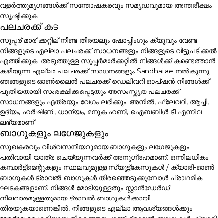
വളർത്തുമൃഗങ്ങൾക്ക് സന്തോഷകരവും സമൃദ്ധവുമായ അന്തരീക്ഷം
സൃഷ്ടിക്കുക.
പലചരക്ക് കട
സൂപ്പര് മാര് ക്കറ്റില് നീണ്ട തിരയലും ഷോപ്പിംഗും ക്യൂവും വേണ്ട.
നിങ്ങളുടെ എല്ലാ പലചരക്ക് സാധനങ്ങളും നിങ്ങളുടെ വീട്ടുപടിക്കൽ
എത്തിക്കുക. അടുത്തുള്ള സൂപ്പർമാർക്കറ്റിൽ നിങ്ങൾക്ക് കണ്ടെത്താൻ
കഴിയുന്ന എല്ലാ പലചരക്ക് സാധനങ്ങളും Sandhai.ae നൽകുന്നു.
ഞങ്ങളുടെ ഓൺലൈൻ പലചരക്ക് ഡെലിവറി ഓപ്ഷൻ നിങ്ങൾക്ക്
പുതിയതായി സംരക്ഷിക്കപ്പെട്ടതും അസംസ്കൃത പലചരക്ക്
സാധനങ്ങളും എത്രയും വേഗം ലഭിക്കും. അനിൽ, ഫ്ലേവറി, ആച്ചി,
ഉദ്യം, ഹർഷിണി, ധാന്യം, മനുക ഹണി, ഐബബിൾ ടീ എന്നിവ
ലഭ്യമാണ്
ബാഗുകളും ലഗേജുകളും
സുഖകരവും വിശ്വസനീയവുമായ ബാഗുകളും ലഗേജുകളും
പതിവായി യാത്ര ചെയ്യുന്നവർക്ക് അനുഗ്രഹമാണ്. ഒന്നിലധികം
കമ്പാർട്ട്മെന്റുകളും സ്ഥലവുമുള്ള സ്യൂട്ട്കേസുകൾ / ക്യാരി-ഓൺ
ബാഗുകൾ ട്രാവൽ ബാഗുകൾ തിരഞ്ഞെടുക്കുമ്പോൾ പ്രാഥമിക
ഘടകങ്ങളാണ്. നിങ്ങൾ മോടിയുള്ളതും സ്റ്റാൻഡേർഡ്
നിലവാരമുള്ളതുമായ ട്രാവൽ ബാഗുകൾക്കായി
തിരയുകയാണെങ്കിൽ, നിങ്ങളുടെ എല്ലാ ആവശ്യങ്ങൾക്കും