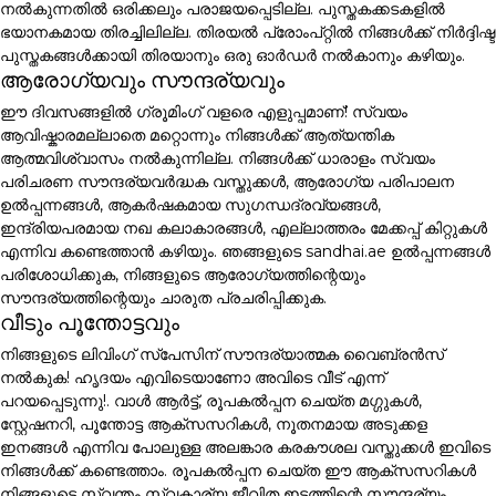
നൽകുന്നതിൽ ഒരിക്കലും പരാജയപ്പെടില്ല. പുസ്തകക്കടകളിൽ
ഭയാനകമായ തിരച്ചിലില്ല. തിരയൽ പ്രോംപ്റ്റിൽ നിങ്ങൾക്ക് നിർദ്ദിഷ്ട
പുസ്തകങ്ങൾക്കായി തിരയാനും ഒരു ഓർഡർ നൽകാനും കഴിയും.
ആരോഗ്യവും സൗന്ദര്യവും
ഈ ദിവസങ്ങളിൽ ഗ്രൂമിംഗ് വളരെ എളുപ്പമാണ്! സ്വയം
ആവിഷ്കാരമല്ലാതെ മറ്റൊന്നും നിങ്ങൾക്ക് ആത്യന്തിക
ആത്മവിശ്വാസം നൽകുന്നില്ല. നിങ്ങൾക്ക് ധാരാളം സ്വയം
പരിചരണ സൗന്ദര്യവർദ്ധക വസ്തുക്കൾ, ആരോഗ്യ പരിപാലന
ഉൽപ്പന്നങ്ങൾ, ആകർഷകമായ സുഗന്ധദ്രവ്യങ്ങൾ,
ഇന്ദ്രിയപരമായ നഖ കലാകാരങ്ങൾ, എല്ലാത്തരം മേക്കപ്പ് കിറ്റുകൾ
എന്നിവ കണ്ടെത്താൻ കഴിയും. ഞങ്ങളുടെ sandhai.ae ഉൽപ്പന്നങ്ങൾ
പരിശോധിക്കുക, നിങ്ങളുടെ ആരോഗ്യത്തിന്റെയും
സൗന്ദര്യത്തിന്റെയും ചാരുത പ്രചരിപ്പിക്കുക.
വീടും പൂന്തോട്ടവും
നിങ്ങളുടെ ലിവിംഗ് സ്പേസിന് സൗന്ദര്യാത്മക വൈബ്രൻസ്
നൽകുക! ഹൃദയം എവിടെയാണോ അവിടെ വീട് എന്ന്
പറയപ്പെടുന്നു!. വാൾ ആർട്ട്, രൂപകൽപ്പന ചെയ്ത മഗ്ഗുകൾ,
സ്റ്റേഷനറി, പൂന്തോട്ട ആക്സസറികൾ, നൂതനമായ അടുക്കള
ഇനങ്ങൾ എന്നിവ പോലുള്ള അലങ്കാര കരകൗശല വസ്തുക്കൾ ഇവിടെ
നിങ്ങൾക്ക് കണ്ടെത്താം. രൂപകൽപ്പന ചെയ്ത ഈ ആക്സസറികൾ
നിങ്ങളുടെ സ്വന്തം സ്വകാര്യ ജീവിത ഇടത്തിന്റെ സൗന്ദര്യം