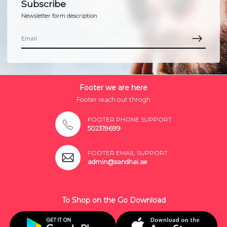
Subscribe
Newsletter form description
Footer we are here
Footer reach out throgh
FOOTER PHONE SUPPORT
502319699
FOOTER EMAIL SUPPORT
admin@sandhai.ae
To Shop on the Go Download