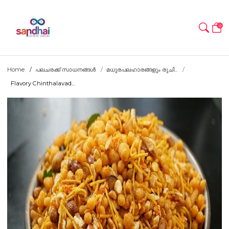
0
Home
പലചരക്ക് സാധനങ്ങൾ
മധുരപലഹാരങ്ങളും രുചി...
Flavory Chinthalavad...