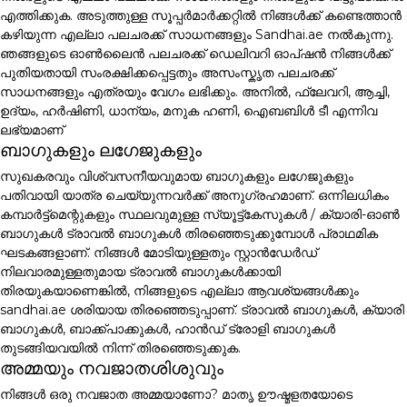
എത്തിക്കുക. അടുത്തുള്ള സൂപ്പർമാർക്കറ്റിൽ നിങ്ങൾക്ക് കണ്ടെത്താൻ
കഴിയുന്ന എല്ലാ പലചരക്ക് സാധനങ്ങളും Sandhai.ae നൽകുന്നു.
ഞങ്ങളുടെ ഓൺലൈൻ പലചരക്ക് ഡെലിവറി ഓപ്ഷൻ നിങ്ങൾക്ക്
പുതിയതായി സംരക്ഷിക്കപ്പെട്ടതും അസംസ്കൃത പലചരക്ക്
സാധനങ്ങളും എത്രയും വേഗം ലഭിക്കും. അനിൽ, ഫ്ലേവറി, ആച്ചി,
ഉദ്യം, ഹർഷിണി, ധാന്യം, മനുക ഹണി, ഐബബിൾ ടീ എന്നിവ
ലഭ്യമാണ്
ബാഗുകളും ലഗേജുകളും
സുഖകരവും വിശ്വസനീയവുമായ ബാഗുകളും ലഗേജുകളും
പതിവായി യാത്ര ചെയ്യുന്നവർക്ക് അനുഗ്രഹമാണ്. ഒന്നിലധികം
കമ്പാർട്ട്മെന്റുകളും സ്ഥലവുമുള്ള സ്യൂട്ട്കേസുകൾ / ക്യാരി-ഓൺ
ബാഗുകൾ ട്രാവൽ ബാഗുകൾ തിരഞ്ഞെടുക്കുമ്പോൾ പ്രാഥമിക
ഘടകങ്ങളാണ്. നിങ്ങൾ മോടിയുള്ളതും സ്റ്റാൻഡേർഡ്
നിലവാരമുള്ളതുമായ ട്രാവൽ ബാഗുകൾക്കായി
തിരയുകയാണെങ്കിൽ, നിങ്ങളുടെ എല്ലാ ആവശ്യങ്ങൾക്കും
sandhai.ae ശരിയായ തിരഞ്ഞെടുപ്പാണ്. ട്രാവൽ ബാഗുകൾ, ക്യാരി
ബാഗുകൾ, ബാക്ക്പാക്കുകൾ, ഹാൻഡ് ട്രോളി ബാഗുകൾ
തുടങ്ങിയവയിൽ നിന്ന് തിരഞ്ഞെടുക്കുക.
അമ്മയും നവജാതശിശുവും
നിങ്ങൾ ഒരു നവജാത അമ്മയാണോ? മാതൃ ഊഷ്മളതയോടെ