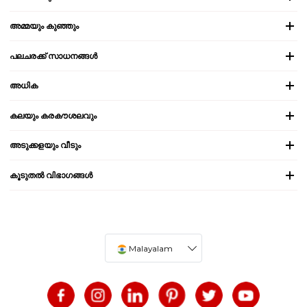
അമ്മയും കുഞ്ഞും
പലചരക്ക് സാധനങ്ങൾ
അധിക
കലയും കരകൗശലവും
അടുക്കളയും വീടും
കൂടുതൽ വിഭാഗങ്ങൾ
Malayalam