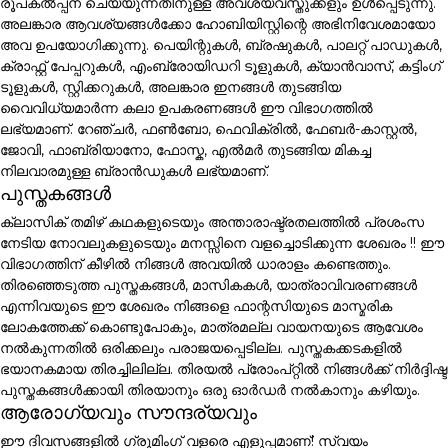
രൂപകൽപ്പന ചെയ്യുന്നതിനുള്ള അവശ്യവസ്തുക്കളും ഉൾപ്പെടുന്നു.
അലങ്കാര ആവശ്യങ്ങൾക്കോ ഹോബിയിസ്റ്റിന്റെ അഭിനിവേശമായോ
അവ ഉപയോഗിക്കുന്നു. പെയിന്റുകൾ, ബ്രഷുകൾ, പാലറ്റ് പാഡുകൾ,
ക്രാഫ്റ്റ് പേപ്പറുകൾ, എംബ്രോയിഡറി ടൂളുകൾ, ക്യാൻവാസ്, കട്ടിംഗ്
ടൂളുകൾ, സ്റ്റിക്കറുകൾ, അലങ്കാര ഇനങ്ങൾ തുടങ്ങിയ
വൈവിധ്യമാർന്ന കലാ ഉപകരണങ്ങൾ ഈ വിഭാഗത്തിൽ
ലഭ്യമാണ്. റേഞ്ചർ, ഫൺബോ, ഫെവിക്രിൽ, ഫേബർ-കാസ്റ്റൽ,
ജോവി, ഫാബ്രിയാനോ, ഫോസ്ക, എൽമർ തുടങ്ങിയ മികച്ച
നിലവാരമുള്ള ബ്രാൻഡുകൾ ലഭ്യമാണ്.
പുസ്തകങ്ങൾ
ക്ലാസിക് തമിഴ് കഥകളുടെയും അന്താരാഷ്ട്രതലത്തിൽ പ്രശംസ
നേടിയ നോവലുകളുടെയും മനസ്സിനെ വളച്ചൊടിക്കുന്ന ശേഖരം !! ഈ
വിഭാഗത്തിന് കീഴിൽ നിങ്ങൾ അവയിൽ ധാരാളം കണ്ടെത്തും.
തിരഞ്ഞെടുത്ത പുസ്തകങ്ങൾ, മാസികകൾ, യാത്രാവിവരണങ്ങൾ
എന്നിവയുടെ ഈ ശേഖരം നിങ്ങളെ ഫാന്റസിയുടെ മാസ്മരിക
ലോകത്തേക്ക് കൊണ്ടുപോകും, മാത്രമല്ല വായനയുടെ ആവേശം
നൽകുന്നതിൽ ഒരിക്കലും പരാജയപ്പെടില്ല. പുസ്തകക്കടകളിൽ
ഭയാനകമായ തിരച്ചിലില്ല. തിരയൽ പ്രോംപ്റ്റിൽ നിങ്ങൾക്ക് നിർദ്ദിഷ്ട
പുസ്തകങ്ങൾക്കായി തിരയാനും ഒരു ഓർഡർ നൽകാനും കഴിയും.
ആരോഗ്യവും സൗന്ദര്യവും
ഈ ദിവസങ്ങളിൽ ഗ്രൂമിംഗ് വളരെ എളുപ്പമാണ്! സ്വയം