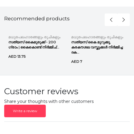
Recommended products
മധുരപലഹാരങ്ങളും രുചികളും
മധുരപലഹാരങ്ങളും രുചികളും
സത്യസ് കൈമുരുക്ക് - 200
സത്യസ് കൈ മുറുക്കു,
ഗ്രാം | കൈകൊണ്ട് നിർമ്മിച്...
കരകൗശല വസ്തുക്കൾ നിർമ്മിച്ച
ദക...
AED 13.75
AED 7
Customer reviews
Share your thoughts with other customers
Write a review