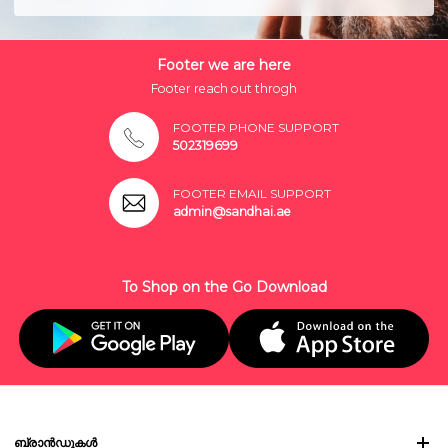
Footer we are here
Footer reach out throgh
FOOTER PHONE SUPPORT
502319699
FOOTER EMAIL SUPPORT
admin@sandhai.ae
To Shop on the Go Download
ബ്രാൻഡുകൾ