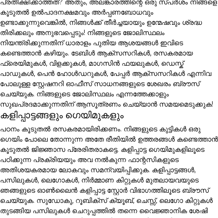
പ്രതീക്ഷിക്കാത്തത്? അതും, അലങ്കാരത്തിന്റെ ഒരു സ്പർശം നിങ്ങളെ
കൂടുതൽ ഉൽപാദനക്ഷമവും അർപ്പണബോധവും
ഉണ്ടാക്കുന്നുവെങ്കിൽ, നിങ്ങൾക്ക് തീർച്ചയായും ഉന്മേഷവും ശ്രദ്ധ
തിരിക്കലും അനുഭവപ്പെടും! നിങ്ങളുടെ ജോലിസ്ഥലം
നിയന്ത്രിക്കുന്നതിന് ധാരാളം പുതിയ ആശയങ്ങൾ ഇവിടെ
കണ്ടെത്താൻ കഴിയും. ടേബിൾ ആക്സസറികൾ, രസകരമായ
ഫ്രെയിമുകൾ, വിളക്കുകൾ, മാഗസിൻ ഫയലുകൾ, ഡെസ്ക്
പാഡുകൾ, പെൻ ഹോൾഡറുകൾ, പേപ്പർ ആക്സസറികൾ എന്നിവ
പോലുള്ള സ്റ്റേഷനറി ഓഫീസ് സാധനങ്ങളുടെ ശേഖരം ബ്രൗസ്
ചെയ്യുക. നിങ്ങളുടെ ജോലിസ്ഥലം എന്നത്തേക്കാളും
സുഖപ്രദമാക്കുന്നതിന് ആസൂത്രണം ചെയ്യാൻ സമയമെടുക്കുക!
കളിപ്പാട്ടങ്ങളും ഗെയിമുകളും
പഠനം കൂടുതൽ രസകരമായിരിക്കണം. നിങ്ങളുടെ കുട്ടികൾ ഒരു
ഗെയിം പോലെ തോന്നുന്ന അതേ രീതിയിൽ ഉത്തരങ്ങൾ കണ്ടെത്താൻ
കൂടുതൽ ജിജ്ഞാസ പ്രേരിതരാകട്ടെ. കളിപ്പാട്ട ഗെയിമുകളിലൂടെ
പഠിക്കുന്ന പ്രക്രിയയും അവ നൽകുന്ന ഫാന്റസികളുടെ
അതിശയകരമായ ലോകവും സമന്വയിപ്പിക്കുക. കളിപ്പാട്ടങ്ങൾ,
പസിലുകൾ, ലെഗോകൾ, നിർമ്മാണ കിറ്റുകൾ മുതലായവയുടെ
ഞങ്ങളുടെ ഓൺലൈൻ കളിപ്പാട്ട സ്റ്റോർ വിഭാഗത്തിലൂടെ ബ്രൗസ്
ചെയ്യുക. സുഡോകു, റൂബിക്സ് ക്യൂബ്, ചെസ്സ്, ലെഗോ കിറ്റുകൾ
തുടങ്ങിയ പസിലുകൾ ചെറുപ്പത്തിൽ തന്നെ വൈജ്ഞാനിക ശേഷി