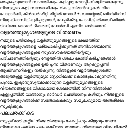
മെച്ചപ്പെടുത്താൻ സഹായിക്കും. കളിപ്പാട്ട ഷോപ്പിംഗ് ലളിതമാക്കുന്നു,
നിങ്ങളുടെ കുട്ടി സന്തോഷിക്കും. മികച്ച ബ്രാൻഡുകൾ: വിഗ,
പോളാർബി, കിൻഡർഫീറ്റ്, ലിറ്റിൽ സോൾ +, ഡാന്റോയ്, ബിഗ്ജിഗ്സ്,
ന്യൂ ക്ലാസിക് കളിപ്പാട്ടങ്ങൾ, പേപ്പർക്രൂ, പോപിക്, ത്രെഡ് ബിയർ,
ടിഡ്ലോ, ടൈഗർ ട്രൈബ്, പോൾസി എന്നിവ ലഭ്യമാണ്.
വളർത്തുമൃഗങ്ങളുടെ വിതരണം
നമ്മുടെ പ്രിയപ്പെട്ട വളർത്തുമൃഗങ്ങളുടെ ക്ഷേമത്തിന്
വളർത്തുമൃഗങ്ങളെ പരിപോഷിപ്പിക്കുന്നത് അനിവാര്യമാണ്.
വളർത്തുമൃഗങ്ങളുടെ സുഖസൗകര്യത്തിന്റെയും
പരിചരണത്തിന്റെയും നേട്ടത്തിൽ ശ്രദ്ധ കേന്ദ്രീകരിച്ച് ഞങ്ങൾ
വളർത്തുമൃഗങ്ങളുടെ ഉൽ പ്പന്ന വിതരണവും അറ്റകുറ്റപ്പണി
ആക്സസറികളും നൽകുന്നു. നിങ്ങളുടെ വളർത്തുമൃഗത്തെ
അടുത്തുള്ള വളർത്തുമൃഗ സ്റ്റോറിലേക്ക് കൊണ്ടുപോകുന്നതിനു
പുറമേ, ഇഷ്ടാനുസൃതമാക്കാവുന്ന വളർത്തുമൃഗങ്ങളുടെ
വിതരണങ്ങളുടെ വിശാലമായ ശേഖരത്തിൽ നിന്ന് നിങ്ങൾക്ക്
എളുപ്പത്തിൽ വാങ്ങാനും ഓർഡർ ചെയ്യാനും കഴിയും. നിങ്ങളുടെ
വളർത്തുമൃഗങ്ങൾക്ക് സന്തോഷകരവും സമൃദ്ധവുമായ അന്തരീക്ഷം
സൃഷ്ടിക്കുക.
പലചരക്ക് കട
സൂപ്പര് മാര് ക്കറ്റില് നീണ്ട തിരയലും ഷോപ്പിംഗും ക്യൂവും വേണ്ട.
നിങ്ങളുടെ എല്ലാ പലചരക്ക് സാധനങ്ങളും നിങ്ങളുടെ വീട്ടുപടിക്കൽ