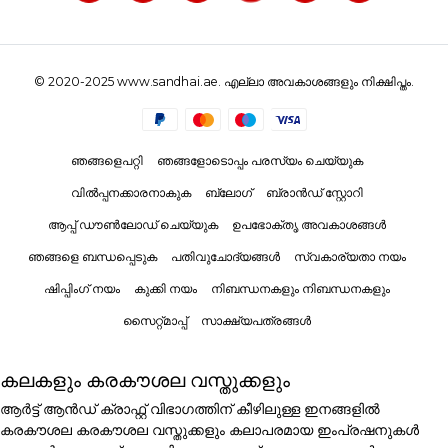
© 2020-2025 www.sandhai.ae. എല്ലാ അവകാശങ്ങളും നിക്ഷിപ്തം.
ഞങ്ങളെപറ്റി
ഞങ്ങളോടൊപ്പം പരസ്യം ചെയ്യുക
വിൽപ്പനക്കാരനാകുക
ബ്ലോഗ്
ബ്രാൻഡ് സ്റ്റോറി
ആപ്പ് ഡൗൺലോഡ് ചെയ്യുക
ഉപഭോക്തൃ അവകാശങ്ങൾ
ഞങ്ങളെ ബന്ധപ്പെടുക
പതിവുചോദ്യങ്ങൾ
സ്വകാര്യതാ നയം
ഷിപ്പിംഗ് നയം
കുക്കി നയം
നിബന്ധനകളും നിബന്ധനകളും
സൈറ്റ്മാപ്പ്
സാക്ഷ്യപത്രങ്ങൾ
കലകളും കരകൗശല വസ്തുക്കളും
ആർട്ട് ആൻഡ് ക്രാഫ്റ്റ് വിഭാഗത്തിന് കീഴിലുള്ള ഇനങ്ങളിൽ
കരകൗശല കരകൗശല വസ്തുക്കളും കലാപരമായ ഇംപ്രഷനുകൾ