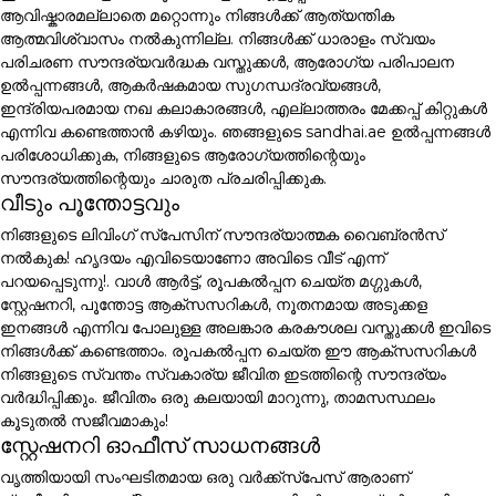
ആവിഷ്കാരമല്ലാതെ മറ്റൊന്നും നിങ്ങൾക്ക് ആത്യന്തിക
ആത്മവിശ്വാസം നൽകുന്നില്ല. നിങ്ങൾക്ക് ധാരാളം സ്വയം
പരിചരണ സൗന്ദര്യവർദ്ധക വസ്തുക്കൾ, ആരോഗ്യ പരിപാലന
ഉൽപ്പന്നങ്ങൾ, ആകർഷകമായ സുഗന്ധദ്രവ്യങ്ങൾ,
ഇന്ദ്രിയപരമായ നഖ കലാകാരങ്ങൾ, എല്ലാത്തരം മേക്കപ്പ് കിറ്റുകൾ
എന്നിവ കണ്ടെത്താൻ കഴിയും. ഞങ്ങളുടെ sandhai.ae ഉൽപ്പന്നങ്ങൾ
പരിശോധിക്കുക, നിങ്ങളുടെ ആരോഗ്യത്തിന്റെയും
സൗന്ദര്യത്തിന്റെയും ചാരുത പ്രചരിപ്പിക്കുക.
വീടും പൂന്തോട്ടവും
നിങ്ങളുടെ ലിവിംഗ് സ്പേസിന് സൗന്ദര്യാത്മക വൈബ്രൻസ്
നൽകുക! ഹൃദയം എവിടെയാണോ അവിടെ വീട് എന്ന്
പറയപ്പെടുന്നു!. വാൾ ആർട്ട്, രൂപകൽപ്പന ചെയ്ത മഗ്ഗുകൾ,
സ്റ്റേഷനറി, പൂന്തോട്ട ആക്സസറികൾ, നൂതനമായ അടുക്കള
ഇനങ്ങൾ എന്നിവ പോലുള്ള അലങ്കാര കരകൗശല വസ്തുക്കൾ ഇവിടെ
നിങ്ങൾക്ക് കണ്ടെത്താം. രൂപകൽപ്പന ചെയ്ത ഈ ആക്സസറികൾ
നിങ്ങളുടെ സ്വന്തം സ്വകാര്യ ജീവിത ഇടത്തിന്റെ സൗന്ദര്യം
വർദ്ധിപ്പിക്കും. ജീവിതം ഒരു കലയായി മാറുന്നു, താമസസ്ഥലം
കൂടുതൽ സജീവമാകും!
സ്റ്റേഷനറി ഓഫീസ് സാധനങ്ങൾ
വൃത്തിയായി സംഘടിതമായ ഒരു വർക്ക്സ്പേസ് ആരാണ്