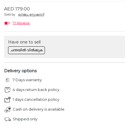
AED 179.00
Sold by
നെജൂം സ്റ്റേഷനറി
5
71 Reviews
Have one to sell
ചന്തയിൽ വിൽക്കുക
Delivery options
7 Days warranty
4 days return back policy
1 days cancellation policy
Cash on delivery is available
Shipped only