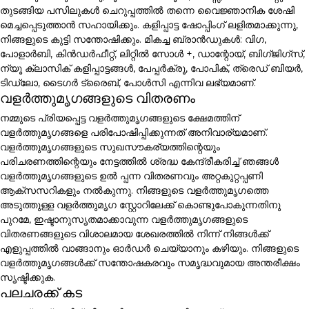
തുടങ്ങിയ പസിലുകൾ ചെറുപ്പത്തിൽ തന്നെ വൈജ്ഞാനിക ശേഷി
മെച്ചപ്പെടുത്താൻ സഹായിക്കും. കളിപ്പാട്ട ഷോപ്പിംഗ് ലളിതമാക്കുന്നു,
നിങ്ങളുടെ കുട്ടി സന്തോഷിക്കും. മികച്ച ബ്രാൻഡുകൾ: വിഗ,
പോളാർബി, കിൻഡർഫീറ്റ്, ലിറ്റിൽ സോൾ +, ഡാന്റോയ്, ബിഗ്ജിഗ്സ്,
ന്യൂ ക്ലാസിക് കളിപ്പാട്ടങ്ങൾ, പേപ്പർക്രൂ, പോപിക്, ത്രെഡ് ബിയർ,
ടിഡ്ലോ, ടൈഗർ ട്രൈബ്, പോൾസി എന്നിവ ലഭ്യമാണ്.
വളർത്തുമൃഗങ്ങളുടെ വിതരണം
നമ്മുടെ പ്രിയപ്പെട്ട വളർത്തുമൃഗങ്ങളുടെ ക്ഷേമത്തിന്
വളർത്തുമൃഗങ്ങളെ പരിപോഷിപ്പിക്കുന്നത് അനിവാര്യമാണ്.
വളർത്തുമൃഗങ്ങളുടെ സുഖസൗകര്യത്തിന്റെയും
പരിചരണത്തിന്റെയും നേട്ടത്തിൽ ശ്രദ്ധ കേന്ദ്രീകരിച്ച് ഞങ്ങൾ
വളർത്തുമൃഗങ്ങളുടെ ഉൽ പ്പന്ന വിതരണവും അറ്റകുറ്റപ്പണി
ആക്സസറികളും നൽകുന്നു. നിങ്ങളുടെ വളർത്തുമൃഗത്തെ
അടുത്തുള്ള വളർത്തുമൃഗ സ്റ്റോറിലേക്ക് കൊണ്ടുപോകുന്നതിനു
പുറമേ, ഇഷ്ടാനുസൃതമാക്കാവുന്ന വളർത്തുമൃഗങ്ങളുടെ
വിതരണങ്ങളുടെ വിശാലമായ ശേഖരത്തിൽ നിന്ന് നിങ്ങൾക്ക്
എളുപ്പത്തിൽ വാങ്ങാനും ഓർഡർ ചെയ്യാനും കഴിയും. നിങ്ങളുടെ
വളർത്തുമൃഗങ്ങൾക്ക് സന്തോഷകരവും സമൃദ്ധവുമായ അന്തരീക്ഷം
സൃഷ്ടിക്കുക.
പലചരക്ക് കട