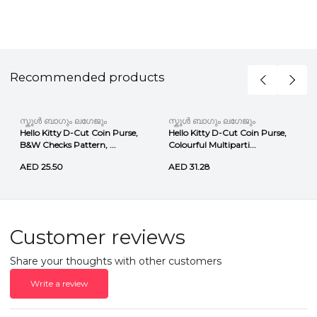
Recommended products
സ്കൂൾ ബാഗും ലഗേജും
സ്കൂൾ ബാഗും ലഗേജും
Hello Kitty D-Cut Coin Purse,
Hello Kitty D-Cut Coin Purse,
B&W Checks Pattern, ...
Colourful Multiparti...
AED 25.50
AED 31.28
Customer reviews
Share your thoughts with other customers
Write a review