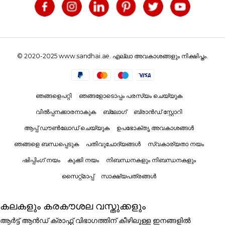
© 2020-2025 www.sandhai.ae. എല്ലാ അവകാശങ്ങളും നിക്ഷിപ്തം.
ഞങ്ങളെപറ്റി
ഞങ്ങളോടൊപ്പം പരസ്യം ചെയ്യുക
വിൽപ്പനക്കാരനാകുക
ബ്ലോഗ്
ബ്രാൻഡ് സ്റ്റോറി
ആപ്പ് ഡൗൺലോഡ് ചെയ്യുക
ഉപഭോക്തൃ അവകാശങ്ങൾ
ഞങ്ങളെ ബന്ധപ്പെടുക
പതിവുചോദ്യങ്ങൾ
സ്വകാര്യതാ നയം
ഷിപ്പിംഗ് നയം
കുക്കി നയം
നിബന്ധനകളും നിബന്ധനകളും
സൈറ്റ്മാപ്പ്
സാക്ഷ്യപത്രങ്ങൾ
കലകളും കരകൗശല വസ്തുക്കളും
ആർട്ട് ആൻഡ് ക്രാഫ്റ്റ് വിഭാഗത്തിന് കീഴിലുള്ള ഇനങ്ങളിൽ