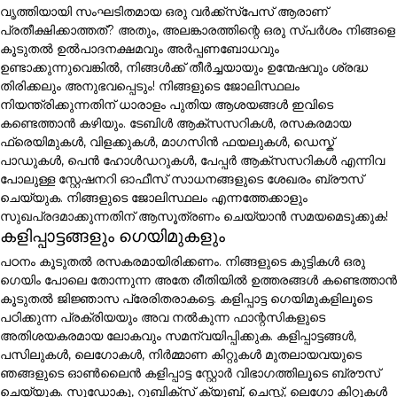
വൃത്തിയായി സംഘടിതമായ ഒരു വർക്ക്സ്പേസ് ആരാണ്
പ്രതീക്ഷിക്കാത്തത്? അതും, അലങ്കാരത്തിന്റെ ഒരു സ്പർശം നിങ്ങളെ
കൂടുതൽ ഉൽപാദനക്ഷമവും അർപ്പണബോധവും
ഉണ്ടാക്കുന്നുവെങ്കിൽ, നിങ്ങൾക്ക് തീർച്ചയായും ഉന്മേഷവും ശ്രദ്ധ
തിരിക്കലും അനുഭവപ്പെടും! നിങ്ങളുടെ ജോലിസ്ഥലം
നിയന്ത്രിക്കുന്നതിന് ധാരാളം പുതിയ ആശയങ്ങൾ ഇവിടെ
കണ്ടെത്താൻ കഴിയും. ടേബിൾ ആക്സസറികൾ, രസകരമായ
ഫ്രെയിമുകൾ, വിളക്കുകൾ, മാഗസിൻ ഫയലുകൾ, ഡെസ്ക്
പാഡുകൾ, പെൻ ഹോൾഡറുകൾ, പേപ്പർ ആക്സസറികൾ എന്നിവ
പോലുള്ള സ്റ്റേഷനറി ഓഫീസ് സാധനങ്ങളുടെ ശേഖരം ബ്രൗസ്
ചെയ്യുക. നിങ്ങളുടെ ജോലിസ്ഥലം എന്നത്തേക്കാളും
സുഖപ്രദമാക്കുന്നതിന് ആസൂത്രണം ചെയ്യാൻ സമയമെടുക്കുക!
കളിപ്പാട്ടങ്ങളും ഗെയിമുകളും
പഠനം കൂടുതൽ രസകരമായിരിക്കണം. നിങ്ങളുടെ കുട്ടികൾ ഒരു
ഗെയിം പോലെ തോന്നുന്ന അതേ രീതിയിൽ ഉത്തരങ്ങൾ കണ്ടെത്താൻ
കൂടുതൽ ജിജ്ഞാസ പ്രേരിതരാകട്ടെ. കളിപ്പാട്ട ഗെയിമുകളിലൂടെ
പഠിക്കുന്ന പ്രക്രിയയും അവ നൽകുന്ന ഫാന്റസികളുടെ
അതിശയകരമായ ലോകവും സമന്വയിപ്പിക്കുക. കളിപ്പാട്ടങ്ങൾ,
പസിലുകൾ, ലെഗോകൾ, നിർമ്മാണ കിറ്റുകൾ മുതലായവയുടെ
ഞങ്ങളുടെ ഓൺലൈൻ കളിപ്പാട്ട സ്റ്റോർ വിഭാഗത്തിലൂടെ ബ്രൗസ്
ചെയ്യുക. സുഡോകു, റൂബിക്സ് ക്യൂബ്, ചെസ്സ്, ലെഗോ കിറ്റുകൾ