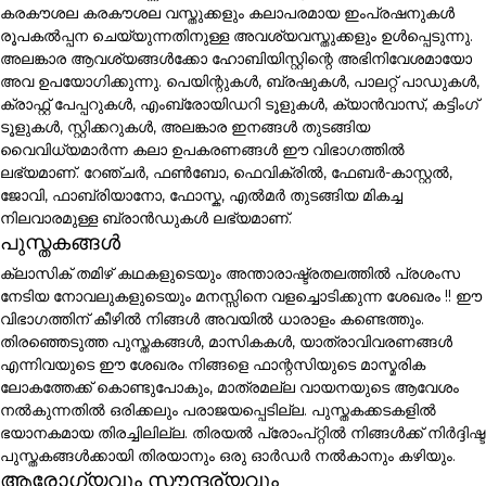
കരകൗശല കരകൗശല വസ്തുക്കളും കലാപരമായ ഇംപ്രഷനുകൾ
രൂപകൽപ്പന ചെയ്യുന്നതിനുള്ള അവശ്യവസ്തുക്കളും ഉൾപ്പെടുന്നു.
അലങ്കാര ആവശ്യങ്ങൾക്കോ ഹോബിയിസ്റ്റിന്റെ അഭിനിവേശമായോ
അവ ഉപയോഗിക്കുന്നു. പെയിന്റുകൾ, ബ്രഷുകൾ, പാലറ്റ് പാഡുകൾ,
ക്രാഫ്റ്റ് പേപ്പറുകൾ, എംബ്രോയിഡറി ടൂളുകൾ, ക്യാൻവാസ്, കട്ടിംഗ്
ടൂളുകൾ, സ്റ്റിക്കറുകൾ, അലങ്കാര ഇനങ്ങൾ തുടങ്ങിയ
വൈവിധ്യമാർന്ന കലാ ഉപകരണങ്ങൾ ഈ വിഭാഗത്തിൽ
ലഭ്യമാണ്. റേഞ്ചർ, ഫൺബോ, ഫെവിക്രിൽ, ഫേബർ-കാസ്റ്റൽ,
ജോവി, ഫാബ്രിയാനോ, ഫോസ്ക, എൽമർ തുടങ്ങിയ മികച്ച
നിലവാരമുള്ള ബ്രാൻഡുകൾ ലഭ്യമാണ്.
പുസ്തകങ്ങൾ
ക്ലാസിക് തമിഴ് കഥകളുടെയും അന്താരാഷ്ട്രതലത്തിൽ പ്രശംസ
നേടിയ നോവലുകളുടെയും മനസ്സിനെ വളച്ചൊടിക്കുന്ന ശേഖരം !! ഈ
വിഭാഗത്തിന് കീഴിൽ നിങ്ങൾ അവയിൽ ധാരാളം കണ്ടെത്തും.
തിരഞ്ഞെടുത്ത പുസ്തകങ്ങൾ, മാസികകൾ, യാത്രാവിവരണങ്ങൾ
എന്നിവയുടെ ഈ ശേഖരം നിങ്ങളെ ഫാന്റസിയുടെ മാസ്മരിക
ലോകത്തേക്ക് കൊണ്ടുപോകും, മാത്രമല്ല വായനയുടെ ആവേശം
നൽകുന്നതിൽ ഒരിക്കലും പരാജയപ്പെടില്ല. പുസ്തകക്കടകളിൽ
ഭയാനകമായ തിരച്ചിലില്ല. തിരയൽ പ്രോംപ്റ്റിൽ നിങ്ങൾക്ക് നിർദ്ദിഷ്ട
പുസ്തകങ്ങൾക്കായി തിരയാനും ഒരു ഓർഡർ നൽകാനും കഴിയും.
ആരോഗ്യവും സൗന്ദര്യവും