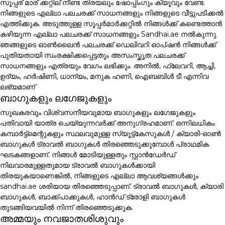
സൂപ്പര് മാര് ക്കറ്റില് നീണ്ട തിരയലും ഷോപ്പിംഗും ക്യൂവും വേണ്ട.
നിങ്ങളുടെ എല്ലാ പലചരക്ക് സാധനങ്ങളും നിങ്ങളുടെ വീട്ടുപടിക്കൽ
എത്തിക്കുക. അടുത്തുള്ള സൂപ്പർമാർക്കറ്റിൽ നിങ്ങൾക്ക് കണ്ടെത്താൻ
കഴിയുന്ന എല്ലാ പലചരക്ക് സാധനങ്ങളും Sandhai.ae നൽകുന്നു.
ഞങ്ങളുടെ ഓൺലൈൻ പലചരക്ക് ഡെലിവറി ഓപ്ഷൻ നിങ്ങൾക്ക്
പുതിയതായി സംരക്ഷിക്കപ്പെട്ടതും അസംസ്കൃത പലചരക്ക്
സാധനങ്ങളും എത്രയും വേഗം ലഭിക്കും. അനിൽ, ഫ്ലേവറി, ആച്ചി,
ഉദ്യം, ഹർഷിണി, ധാന്യം, മനുക ഹണി, ഐബബിൾ ടീ എന്നിവ
ലഭ്യമാണ്
ബാഗുകളും ലഗേജുകളും
സുഖകരവും വിശ്വസനീയവുമായ ബാഗുകളും ലഗേജുകളും
പതിവായി യാത്ര ചെയ്യുന്നവർക്ക് അനുഗ്രഹമാണ്. ഒന്നിലധികം
കമ്പാർട്ട്മെന്റുകളും സ്ഥലവുമുള്ള സ്യൂട്ട്കേസുകൾ / ക്യാരി-ഓൺ
ബാഗുകൾ ട്രാവൽ ബാഗുകൾ തിരഞ്ഞെടുക്കുമ്പോൾ പ്രാഥമിക
ഘടകങ്ങളാണ്. നിങ്ങൾ മോടിയുള്ളതും സ്റ്റാൻഡേർഡ്
നിലവാരമുള്ളതുമായ ട്രാവൽ ബാഗുകൾക്കായി
തിരയുകയാണെങ്കിൽ, നിങ്ങളുടെ എല്ലാ ആവശ്യങ്ങൾക്കും
sandhai.ae ശരിയായ തിരഞ്ഞെടുപ്പാണ്. ട്രാവൽ ബാഗുകൾ, ക്യാരി
ബാഗുകൾ, ബാക്ക്പാക്കുകൾ, ഹാൻഡ് ട്രോളി ബാഗുകൾ
തുടങ്ങിയവയിൽ നിന്ന് തിരഞ്ഞെടുക്കുക.
അമ്മയും നവജാതശിശുവും