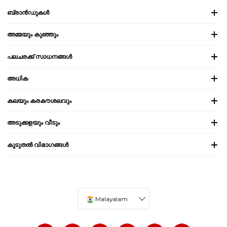
ബ്രാൻഡുകൾ
അമ്മയും കുഞ്ഞും
പലചരക്ക് സാധനങ്ങൾ
അധിക
കലയും കരകൗശലവും
അടുക്കളയും വീടും
കൂടുതൽ വിഭാഗങ്ങൾ
Malayalam