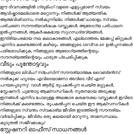
ഈ ദിവസങ്ങളിൽ ഗ്രൂമിംഗ് വളരെ എളുപ്പമാണ്! സ്വയം
ആവിഷ്കാരമല്ലാതെ മറ്റൊന്നും നിങ്ങൾക്ക് ആത്യന്തിക
ആത്മവിശ്വാസം നൽകുന്നില്ല. നിങ്ങൾക്ക് ധാരാളം സ്വയം
പരിചരണ സൗന്ദര്യവർദ്ധക വസ്തുക്കൾ, ആരോഗ്യ പരിപാലന
ഉൽപ്പന്നങ്ങൾ, ആകർഷകമായ സുഗന്ധദ്രവ്യങ്ങൾ,
ഇന്ദ്രിയപരമായ നഖ കലാകാരങ്ങൾ, എല്ലാത്തരം മേക്കപ്പ് കിറ്റുകൾ
എന്നിവ കണ്ടെത്താൻ കഴിയും. ഞങ്ങളുടെ sandhai.ae ഉൽപ്പന്നങ്ങൾ
പരിശോധിക്കുക, നിങ്ങളുടെ ആരോഗ്യത്തിന്റെയും
സൗന്ദര്യത്തിന്റെയും ചാരുത പ്രചരിപ്പിക്കുക.
വീടും പൂന്തോട്ടവും
നിങ്ങളുടെ ലിവിംഗ് സ്പേസിന് സൗന്ദര്യാത്മക വൈബ്രൻസ്
നൽകുക! ഹൃദയം എവിടെയാണോ അവിടെ വീട് എന്ന്
പറയപ്പെടുന്നു!. വാൾ ആർട്ട്, രൂപകൽപ്പന ചെയ്ത മഗ്ഗുകൾ,
സ്റ്റേഷനറി, പൂന്തോട്ട ആക്സസറികൾ, നൂതനമായ അടുക്കള
ഇനങ്ങൾ എന്നിവ പോലുള്ള അലങ്കാര കരകൗശല വസ്തുക്കൾ ഇവിടെ
നിങ്ങൾക്ക് കണ്ടെത്താം. രൂപകൽപ്പന ചെയ്ത ഈ ആക്സസറികൾ
നിങ്ങളുടെ സ്വന്തം സ്വകാര്യ ജീവിത ഇടത്തിന്റെ സൗന്ദര്യം
വർദ്ധിപ്പിക്കും. ജീവിതം ഒരു കലയായി മാറുന്നു, താമസസ്ഥലം
കൂടുതൽ സജീവമാകും!
സ്റ്റേഷനറി ഓഫീസ് സാധനങ്ങൾ