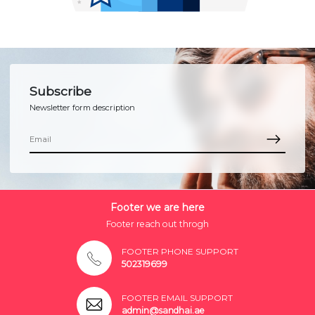
Subscribe
Newsletter form description
Footer we are here
Footer reach out throgh
FOOTER PHONE SUPPORT
502319699
FOOTER EMAIL SUPPORT
admin@sandhai.ae