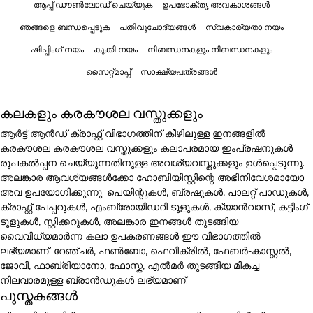
ആപ്പ് ഡൗൺലോഡ് ചെയ്യുക
ഉപഭോക്തൃ അവകാശങ്ങൾ
ഞങ്ങളെ ബന്ധപ്പെടുക
പതിവുചോദ്യങ്ങൾ
സ്വകാര്യതാ നയം
ഷിപ്പിംഗ് നയം
കുക്കി നയം
നിബന്ധനകളും നിബന്ധനകളും
സൈറ്റ്മാപ്പ്
സാക്ഷ്യപത്രങ്ങൾ
കലകളും കരകൗശല വസ്തുക്കളും
ആർട്ട് ആൻഡ് ക്രാഫ്റ്റ് വിഭാഗത്തിന് കീഴിലുള്ള ഇനങ്ങളിൽ
കരകൗശല കരകൗശല വസ്തുക്കളും കലാപരമായ ഇംപ്രഷനുകൾ
രൂപകൽപ്പന ചെയ്യുന്നതിനുള്ള അവശ്യവസ്തുക്കളും ഉൾപ്പെടുന്നു.
അലങ്കാര ആവശ്യങ്ങൾക്കോ ഹോബിയിസ്റ്റിന്റെ അഭിനിവേശമായോ
അവ ഉപയോഗിക്കുന്നു. പെയിന്റുകൾ, ബ്രഷുകൾ, പാലറ്റ് പാഡുകൾ,
ക്രാഫ്റ്റ് പേപ്പറുകൾ, എംബ്രോയിഡറി ടൂളുകൾ, ക്യാൻവാസ്, കട്ടിംഗ്
ടൂളുകൾ, സ്റ്റിക്കറുകൾ, അലങ്കാര ഇനങ്ങൾ തുടങ്ങിയ
വൈവിധ്യമാർന്ന കലാ ഉപകരണങ്ങൾ ഈ വിഭാഗത്തിൽ
ലഭ്യമാണ്. റേഞ്ചർ, ഫൺബോ, ഫെവിക്രിൽ, ഫേബർ-കാസ്റ്റൽ,
ജോവി, ഫാബ്രിയാനോ, ഫോസ്ക, എൽമർ തുടങ്ങിയ മികച്ച
നിലവാരമുള്ള ബ്രാൻഡുകൾ ലഭ്യമാണ്.
പുസ്തകങ്ങൾ