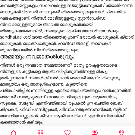
കമ്പാർട്ട്മെന്റുകളും സ്ഥലവുമുള്ള സ്യൂട്ട്കേസുകൾ / ക്യാരി-ഓൺ
ബാഗുകൾ ട്രാവൽ ബാഗുകൾ തിരഞ്ഞെടുക്കുമ്പോൾ പ്രാഥമിക
ഘടകങ്ങളാണ്. നിങ്ങൾ മോടിയുള്ളതും സ്റ്റാൻഡേർഡ്
നിലവാരമുള്ളതുമായ ട്രാവൽ ബാഗുകൾക്കായി
തിരയുകയാണെങ്കിൽ, നിങ്ങളുടെ എല്ലാ ആവശ്യങ്ങൾക്കും
sandhai.ae ശരിയായ തിരഞ്ഞെടുപ്പാണ്. ട്രാവൽ ബാഗുകൾ, ക്യാരി
ബാഗുകൾ, ബാക്ക്പാക്കുകൾ, ഹാൻഡ് ട്രോളി ബാഗുകൾ
തുടങ്ങിയവയിൽ നിന്ന് തിരഞ്ഞെടുക്കുക.
അമ്മയും നവജാതശിശുവും
നിങ്ങൾ ഒരു നവജാത അമ്മയാണോ? മാതൃ ഊഷ്മളതയോടെ
നിങ്ങളുടെ കുട്ടികളെ ആശ്വസിപ്പിക്കുന്നതിനുള്ള മികച്ച
ഉൽപ്പന്നങ്ങൾ നിങ്ങൾക്ക് നൽകാൻ ഞങ്ങൾ ആഗ്രഹിക്കുന്നു.
മാതൃത്വം ഒരു അനുഗ്രഹമാണ്, കുഞ്ഞിനെ
പരിപോഷിപ്പിക്കുന്നതിനുള്ള എല്ലാ ആവശ്യങ്ങളും നൽകുന്നതിൽ
ഞങ്ങൾ സന്തുഷ്ടരാണ്. നവജാത ശിശുക്കളുടെ ആരോഗ്യം,
സുരക്ഷ, സമൃദ്ധി എന്നിവയ്ക്കായി രൂപകൽപ്പന ചെയ്ത ബേബി
കിറ്റുകൾ, ഫീഡിംഗ് സീറ്റുകൾ, ഫീഡിംഗ് ആക്സസറികൾ, നഴ്സിംഗ്
അവശ്യവസ്തുക്കൾ, കിടക്ക ആക്സസറികൾ എന്നിവ നിങ്ങൾക്ക്
കണ്ടെത്താൻ കഴിയും.