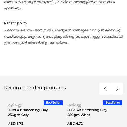
ഞങ്ങൾ ഷെഡ്യൂൾ അനുസരിച്ച് 2-3 ദിവസത്തിനുള്ളിൽ സാധനങ്ങൾ
എത്തിക്കും.
Refund policy
ചന്തൈയുടെ നയം അനുസരിച്ച് ഫണ്ടുകൾ നിങ്ങളുടെ വാലറ്റിൽ ക്രെഡിറ്റ്
ചെയ്യപ്പെടും. മറ്റേതൊരു ഷോപ്പിലും നിങ്ങളുടെ തുടർന്നുള്ള വാങ്ങലിനായി
ഈ ഫണ്ടുകൾ നിങ്ങൾക്ക് ഉപയോഗിക്കാം.
Recommended products
r
BestSeller
BestSeller
കളിമണ്ണ്
കളിമണ്ണ്
JOVI Air Hardening Clay
JOVI Air Hardening Clay
250gm Grey
250gm White
AED 6.72
AED 6.72