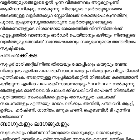
വളർത്തുമൃഗങ്ങളുടെ ഉൽ പ്പന്ന വിതരണവും അറ്റകുറ്റപ്പണി
ആക്സസറികളും നൽകുന്നു. നിങ്ങളുടെ വളർത്തുമൃഗത്തെ
അടുത്തുള്ള വളർത്തുമൃഗ സ്റ്റോറിലേക്ക് കൊണ്ടുപോകുന്നതിനു
പുറമേ, ഇഷ്ടാനുസൃതമാക്കാവുന്ന വളർത്തുമൃഗങ്ങളുടെ
വിതരണങ്ങളുടെ വിശാലമായ ശേഖരത്തിൽ നിന്ന് നിങ്ങൾക്ക്
എളുപ്പത്തിൽ വാങ്ങാനും ഓർഡർ ചെയ്യാനും കഴിയും. നിങ്ങളുടെ
വളർത്തുമൃഗങ്ങൾക്ക് സന്തോഷകരവും സമൃദ്ധവുമായ അന്തരീക്ഷം
സൃഷ്ടിക്കുക.
പലചരക്ക് കട
സൂപ്പര് മാര് ക്കറ്റില് നീണ്ട തിരയലും ഷോപ്പിംഗും ക്യൂവും വേണ്ട.
നിങ്ങളുടെ എല്ലാ പലചരക്ക് സാധനങ്ങളും നിങ്ങളുടെ വീട്ടുപടിക്കൽ
എത്തിക്കുക. അടുത്തുള്ള സൂപ്പർമാർക്കറ്റിൽ നിങ്ങൾക്ക് കണ്ടെത്താൻ
കഴിയുന്ന എല്ലാ പലചരക്ക് സാധനങ്ങളും Sandhai.ae നൽകുന്നു.
ഞങ്ങളുടെ ഓൺലൈൻ പലചരക്ക് ഡെലിവറി ഓപ്ഷൻ നിങ്ങൾക്ക്
പുതിയതായി സംരക്ഷിക്കപ്പെട്ടതും അസംസ്കൃത പലചരക്ക്
സാധനങ്ങളും എത്രയും വേഗം ലഭിക്കും. അനിൽ, ഫ്ലേവറി, ആച്ചി,
ഉദ്യം, ഹർഷിണി, ധാന്യം, മനുക ഹണി, ഐബബിൾ ടീ എന്നിവ
ലഭ്യമാണ്
ബാഗുകളും ലഗേജുകളും
സുഖകരവും വിശ്വസനീയവുമായ ബാഗുകളും ലഗേജുകളും
പതിവായി യാത്ര ചെയ്യുന്നവർക്ക് അനുഗ്രഹമാണ്. ഒന്നിലധികം