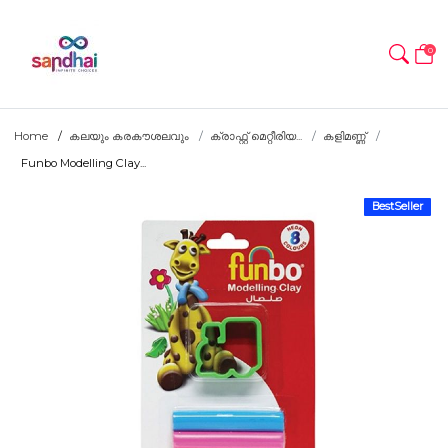
0
Home
കലയും കരകൗശലവും
ക്രാഫ്റ്റ് മെറ്റീരിയ...
കളിമണ്ണ്
Funbo Modelling Clay...
BestSeller