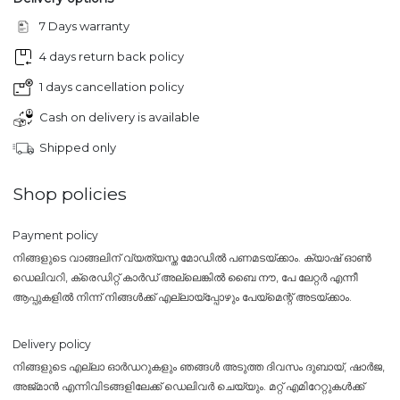
7 Days warranty
4 days return back policy
1 days cancellation policy
Cash on delivery is available
Shipped only
Shop policies
Payment policy
നിങ്ങളുടെ വാങ്ങലിന് വ്യത്യസ്ത മോഡിൽ പണമടയ്ക്കാം. ക്യാഷ് ഓൺ
ഡെലിവറി, ക്രെഡിറ്റ് കാർഡ് അല്ലെങ്കിൽ ബൈ നൗ, പേ ലേറ്റർ എന്നീ
ആപ്പുകളിൽ നിന്ന് നിങ്ങൾക്ക് എല്ലായ്പ്പോഴും പേയ്‌മെന്റ് അടയ്ക്കാം.
Delivery policy
നിങ്ങളുടെ എല്ലാ ഓർഡറുകളും ഞങ്ങൾ അടുത്ത ദിവസം ദുബായ്, ഷാർജ,
അജ്മാൻ എന്നിവിടങ്ങളിലേക്ക് ഡെലിവർ ചെയ്യും. മറ്റ് എമിറേറ്റുകൾക്ക്