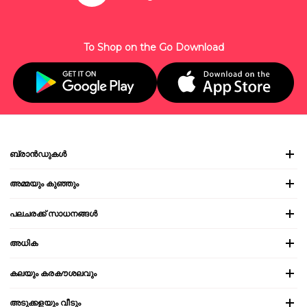
To Shop on the Go Download
ബ്രാൻഡുകൾ
അമ്മയും കുഞ്ഞും
പലചരക്ക് സാധനങ്ങൾ
അധിക
കലയും കരകൗശലവും
അടുക്കളയും വീടും