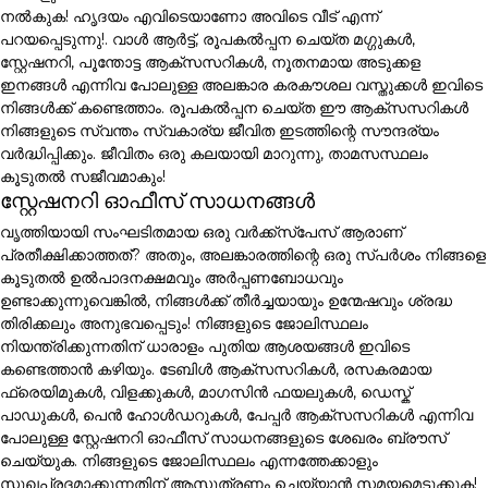
നൽകുക! ഹൃദയം എവിടെയാണോ അവിടെ വീട് എന്ന്
പറയപ്പെടുന്നു!. വാൾ ആർട്ട്, രൂപകൽപ്പന ചെയ്ത മഗ്ഗുകൾ,
സ്റ്റേഷനറി, പൂന്തോട്ട ആക്സസറികൾ, നൂതനമായ അടുക്കള
ഇനങ്ങൾ എന്നിവ പോലുള്ള അലങ്കാര കരകൗശല വസ്തുക്കൾ ഇവിടെ
നിങ്ങൾക്ക് കണ്ടെത്താം. രൂപകൽപ്പന ചെയ്ത ഈ ആക്സസറികൾ
നിങ്ങളുടെ സ്വന്തം സ്വകാര്യ ജീവിത ഇടത്തിന്റെ സൗന്ദര്യം
വർദ്ധിപ്പിക്കും. ജീവിതം ഒരു കലയായി മാറുന്നു, താമസസ്ഥലം
കൂടുതൽ സജീവമാകും!
സ്റ്റേഷനറി ഓഫീസ് സാധനങ്ങൾ
വൃത്തിയായി സംഘടിതമായ ഒരു വർക്ക്സ്പേസ് ആരാണ്
പ്രതീക്ഷിക്കാത്തത്? അതും, അലങ്കാരത്തിന്റെ ഒരു സ്പർശം നിങ്ങളെ
കൂടുതൽ ഉൽപാദനക്ഷമവും അർപ്പണബോധവും
ഉണ്ടാക്കുന്നുവെങ്കിൽ, നിങ്ങൾക്ക് തീർച്ചയായും ഉന്മേഷവും ശ്രദ്ധ
തിരിക്കലും അനുഭവപ്പെടും! നിങ്ങളുടെ ജോലിസ്ഥലം
നിയന്ത്രിക്കുന്നതിന് ധാരാളം പുതിയ ആശയങ്ങൾ ഇവിടെ
കണ്ടെത്താൻ കഴിയും. ടേബിൾ ആക്സസറികൾ, രസകരമായ
ഫ്രെയിമുകൾ, വിളക്കുകൾ, മാഗസിൻ ഫയലുകൾ, ഡെസ്ക്
പാഡുകൾ, പെൻ ഹോൾഡറുകൾ, പേപ്പർ ആക്സസറികൾ എന്നിവ
പോലുള്ള സ്റ്റേഷനറി ഓഫീസ് സാധനങ്ങളുടെ ശേഖരം ബ്രൗസ്
ചെയ്യുക. നിങ്ങളുടെ ജോലിസ്ഥലം എന്നത്തേക്കാളും
സുഖപ്രദമാക്കുന്നതിന് ആസൂത്രണം ചെയ്യാൻ സമയമെടുക്കുക!