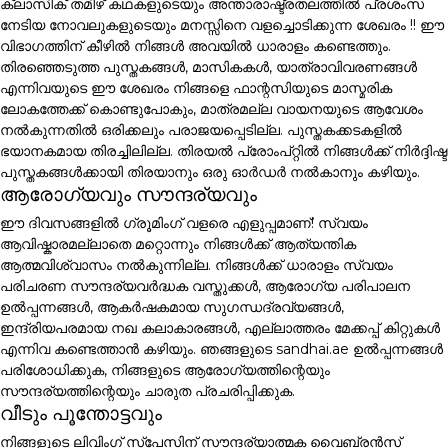
ക്ലാസിക് തമിഴ് കഥകളുടെയും അന്താരാഷ്ട്രതലത്തിൽ പ്രശംസ
നേടിയ നോവലുകളുടെയും മനസ്സിനെ വളച്ചൊടിക്കുന്ന ശേഖരം !! ഈ
വിഭാഗത്തിന് കീഴിൽ നിങ്ങൾ അവയിൽ ധാരാളം കണ്ടെത്തും.
തിരഞ്ഞെടുത്ത പുസ്തകങ്ങൾ, മാസികകൾ, യാത്രാവിവരണങ്ങൾ
എന്നിവയുടെ ഈ ശേഖരം നിങ്ങളെ ഫാന്റസിയുടെ മാസ്മരിക
ലോകത്തേക്ക് കൊണ്ടുപോകും, മാത്രമല്ല വായനയുടെ ആവേശം
നൽകുന്നതിൽ ഒരിക്കലും പരാജയപ്പെടില്ല. പുസ്തകക്കടകളിൽ
ഭയാനകമായ തിരച്ചിലില്ല. തിരയൽ പ്രോംപ്റ്റിൽ നിങ്ങൾക്ക് നിർദ്ദിഷ്ട
പുസ്തകങ്ങൾക്കായി തിരയാനും ഒരു ഓർഡർ നൽകാനും കഴിയും.
ആരോഗ്യവും സൗന്ദര്യവും
ഈ ദിവസങ്ങളിൽ ഗ്രൂമിംഗ് വളരെ എളുപ്പമാണ്! സ്വയം
ആവിഷ്കാരമല്ലാതെ മറ്റൊന്നും നിങ്ങൾക്ക് ആത്യന്തിക
ആത്മവിശ്വാസം നൽകുന്നില്ല. നിങ്ങൾക്ക് ധാരാളം സ്വയം
പരിചരണ സൗന്ദര്യവർദ്ധക വസ്തുക്കൾ, ആരോഗ്യ പരിപാലന
ഉൽപ്പന്നങ്ങൾ, ആകർഷകമായ സുഗന്ധദ്രവ്യങ്ങൾ,
ഇന്ദ്രിയപരമായ നഖ കലാകാരങ്ങൾ, എല്ലാത്തരം മേക്കപ്പ് കിറ്റുകൾ
എന്നിവ കണ്ടെത്താൻ കഴിയും. ഞങ്ങളുടെ sandhai.ae ഉൽപ്പന്നങ്ങൾ
പരിശോധിക്കുക, നിങ്ങളുടെ ആരോഗ്യത്തിന്റെയും
സൗന്ദര്യത്തിന്റെയും ചാരുത പ്രചരിപ്പിക്കുക.
വീടും പൂന്തോട്ടവും
നിങ്ങളുടെ ലിവിംഗ് സ്പേസിന് സൗന്ദര്യാത്മക വൈബ്രൻസ്