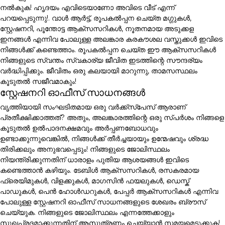
നൽകുക! ഹൃദയം എവിടെയാണോ അവിടെ വീട് എന്ന്
പറയപ്പെടുന്നു!. വാൾ ആർട്ട്, രൂപകൽപ്പന ചെയ്ത മഗ്ഗുകൾ,
സ്റ്റേഷനറി, പൂന്തോട്ട ആക്സസറികൾ, നൂതനമായ അടുക്കള
ഇനങ്ങൾ എന്നിവ പോലുള്ള അലങ്കാര കരകൗശല വസ്തുക്കൾ ഇവിടെ
നിങ്ങൾക്ക് കണ്ടെത്താം. രൂപകൽപ്പന ചെയ്ത ഈ ആക്സസറികൾ
നിങ്ങളുടെ സ്വന്തം സ്വകാര്യ ജീവിത ഇടത്തിന്റെ സൗന്ദര്യം
വർദ്ധിപ്പിക്കും. ജീവിതം ഒരു കലയായി മാറുന്നു, താമസസ്ഥലം
കൂടുതൽ സജീവമാകും!
സ്റ്റേഷനറി ഓഫീസ് സാധനങ്ങൾ
വൃത്തിയായി സംഘടിതമായ ഒരു വർക്ക്സ്പേസ് ആരാണ്
പ്രതീക്ഷിക്കാത്തത്? അതും, അലങ്കാരത്തിന്റെ ഒരു സ്പർശം നിങ്ങളെ
കൂടുതൽ ഉൽപാദനക്ഷമവും അർപ്പണബോധവും
ഉണ്ടാക്കുന്നുവെങ്കിൽ, നിങ്ങൾക്ക് തീർച്ചയായും ഉന്മേഷവും ശ്രദ്ധ
തിരിക്കലും അനുഭവപ്പെടും! നിങ്ങളുടെ ജോലിസ്ഥലം
നിയന്ത്രിക്കുന്നതിന് ധാരാളം പുതിയ ആശയങ്ങൾ ഇവിടെ
കണ്ടെത്താൻ കഴിയും. ടേബിൾ ആക്സസറികൾ, രസകരമായ
ഫ്രെയിമുകൾ, വിളക്കുകൾ, മാഗസിൻ ഫയലുകൾ, ഡെസ്ക്
പാഡുകൾ, പെൻ ഹോൾഡറുകൾ, പേപ്പർ ആക്സസറികൾ എന്നിവ
പോലുള്ള സ്റ്റേഷനറി ഓഫീസ് സാധനങ്ങളുടെ ശേഖരം ബ്രൗസ്
ചെയ്യുക. നിങ്ങളുടെ ജോലിസ്ഥലം എന്നത്തേക്കാളും
സുഖപ്രദമാക്കുന്നതിന് ആസൂത്രണം ചെയ്യാൻ സമയമെടുക്കുക!