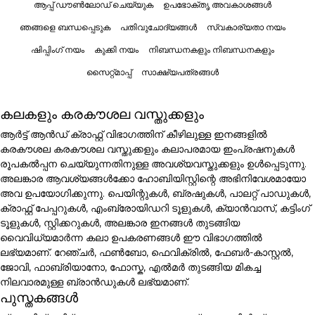
ആപ്പ് ഡൗൺലോഡ് ചെയ്യുക
ഉപഭോക്തൃ അവകാശങ്ങൾ
ഞങ്ങളെ ബന്ധപ്പെടുക
പതിവുചോദ്യങ്ങൾ
സ്വകാര്യതാ നയം
ഷിപ്പിംഗ് നയം
കുക്കി നയം
നിബന്ധനകളും നിബന്ധനകളും
സൈറ്റ്മാപ്പ്
സാക്ഷ്യപത്രങ്ങൾ
കലകളും കരകൗശല വസ്തുക്കളും
ആർട്ട് ആൻഡ് ക്രാഫ്റ്റ് വിഭാഗത്തിന് കീഴിലുള്ള ഇനങ്ങളിൽ
കരകൗശല കരകൗശല വസ്തുക്കളും കലാപരമായ ഇംപ്രഷനുകൾ
രൂപകൽപ്പന ചെയ്യുന്നതിനുള്ള അവശ്യവസ്തുക്കളും ഉൾപ്പെടുന്നു.
അലങ്കാര ആവശ്യങ്ങൾക്കോ ഹോബിയിസ്റ്റിന്റെ അഭിനിവേശമായോ
അവ ഉപയോഗിക്കുന്നു. പെയിന്റുകൾ, ബ്രഷുകൾ, പാലറ്റ് പാഡുകൾ,
ക്രാഫ്റ്റ് പേപ്പറുകൾ, എംബ്രോയിഡറി ടൂളുകൾ, ക്യാൻവാസ്, കട്ടിംഗ്
ടൂളുകൾ, സ്റ്റിക്കറുകൾ, അലങ്കാര ഇനങ്ങൾ തുടങ്ങിയ
വൈവിധ്യമാർന്ന കലാ ഉപകരണങ്ങൾ ഈ വിഭാഗത്തിൽ
ലഭ്യമാണ്. റേഞ്ചർ, ഫൺബോ, ഫെവിക്രിൽ, ഫേബർ-കാസ്റ്റൽ,
ജോവി, ഫാബ്രിയാനോ, ഫോസ്ക, എൽമർ തുടങ്ങിയ മികച്ച
നിലവാരമുള്ള ബ്രാൻഡുകൾ ലഭ്യമാണ്.
പുസ്തകങ്ങൾ