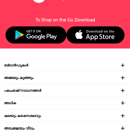
To Shop on the Go Download
ബ്രാൻഡുകൾ
അമ്മയും കുഞ്ഞും
പലചരക്ക് സാധനങ്ങൾ
അധിക
കലയും കരകൗശലവും
അടുക്കളയും വീടും