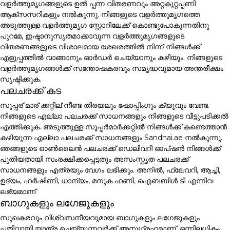
വളർത്തുമൃഗങ്ങളുടെ ഉൽ പ്പന്ന വിതരണവും അറ്റകുറ്റപ്പണി
ആക്സസറികളും നൽകുന്നു. നിങ്ങളുടെ വളർത്തുമൃഗത്തെ
അടുത്തുള്ള വളർത്തുമൃഗ സ്റ്റോറിലേക്ക് കൊണ്ടുപോകുന്നതിനു
പുറമേ, ഇഷ്ടാനുസൃതമാക്കാവുന്ന വളർത്തുമൃഗങ്ങളുടെ
വിതരണങ്ങളുടെ വിശാലമായ ശേഖരത്തിൽ നിന്ന് നിങ്ങൾക്ക്
എളുപ്പത്തിൽ വാങ്ങാനും ഓർഡർ ചെയ്യാനും കഴിയും. നിങ്ങളുടെ
വളർത്തുമൃഗങ്ങൾക്ക് സന്തോഷകരവും സമൃദ്ധവുമായ അന്തരീക്ഷം
സൃഷ്ടിക്കുക.
പലചരക്ക് കട
സൂപ്പര് മാര് ക്കറ്റില് നീണ്ട തിരയലും ഷോപ്പിംഗും ക്യൂവും വേണ്ട.
നിങ്ങളുടെ എല്ലാ പലചരക്ക് സാധനങ്ങളും നിങ്ങളുടെ വീട്ടുപടിക്കൽ
എത്തിക്കുക. അടുത്തുള്ള സൂപ്പർമാർക്കറ്റിൽ നിങ്ങൾക്ക് കണ്ടെത്താൻ
കഴിയുന്ന എല്ലാ പലചരക്ക് സാധനങ്ങളും Sandhai.ae നൽകുന്നു.
ഞങ്ങളുടെ ഓൺലൈൻ പലചരക്ക് ഡെലിവറി ഓപ്ഷൻ നിങ്ങൾക്ക്
പുതിയതായി സംരക്ഷിക്കപ്പെട്ടതും അസംസ്കൃത പലചരക്ക്
സാധനങ്ങളും എത്രയും വേഗം ലഭിക്കും. അനിൽ, ഫ്ലേവറി, ആച്ചി,
ഉദ്യം, ഹർഷിണി, ധാന്യം, മനുക ഹണി, ഐബബിൾ ടീ എന്നിവ
ലഭ്യമാണ്
ബാഗുകളും ലഗേജുകളും
സുഖകരവും വിശ്വസനീയവുമായ ബാഗുകളും ലഗേജുകളും
പതിവായി യാത്ര ചെയ്യുന്നവർക്ക് അനുഗ്രഹമാണ്. ഒന്നിലധികം