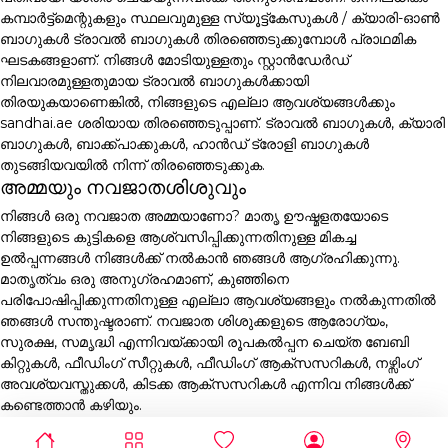
കമ്പാർട്ട്മെന്റുകളും സ്ഥലവുമുള്ള സ്യൂട്ട്കേസുകൾ / ക്യാരി-ഓൺ
ബാഗുകൾ ട്രാവൽ ബാഗുകൾ തിരഞ്ഞെടുക്കുമ്പോൾ പ്രാഥമിക
ഘടകങ്ങളാണ്. നിങ്ങൾ മോടിയുള്ളതും സ്റ്റാൻഡേർഡ്
നിലവാരമുള്ളതുമായ ട്രാവൽ ബാഗുകൾക്കായി
തിരയുകയാണെങ്കിൽ, നിങ്ങളുടെ എല്ലാ ആവശ്യങ്ങൾക്കും
sandhai.ae ശരിയായ തിരഞ്ഞെടുപ്പാണ്. ട്രാവൽ ബാഗുകൾ, ക്യാരി
ബാഗുകൾ, ബാക്ക്പാക്കുകൾ, ഹാൻഡ് ട്രോളി ബാഗുകൾ
തുടങ്ങിയവയിൽ നിന്ന് തിരഞ്ഞെടുക്കുക.
അമ്മയും നവജാതശിശുവും
നിങ്ങൾ ഒരു നവജാത അമ്മയാണോ? മാതൃ ഊഷ്മളതയോടെ
നിങ്ങളുടെ കുട്ടികളെ ആശ്വസിപ്പിക്കുന്നതിനുള്ള മികച്ച
ഉൽപ്പന്നങ്ങൾ നിങ്ങൾക്ക് നൽകാൻ ഞങ്ങൾ ആഗ്രഹിക്കുന്നു.
മാതൃത്വം ഒരു അനുഗ്രഹമാണ്, കുഞ്ഞിനെ
പരിപോഷിപ്പിക്കുന്നതിനുള്ള എല്ലാ ആവശ്യങ്ങളും നൽകുന്നതിൽ
ഞങ്ങൾ സന്തുഷ്ടരാണ്. നവജാത ശിശുക്കളുടെ ആരോഗ്യം,
സുരക്ഷ, സമൃദ്ധി എന്നിവയ്ക്കായി രൂപകൽപ്പന ചെയ്ത ബേബി
കിറ്റുകൾ, ഫീഡിംഗ് സീറ്റുകൾ, ഫീഡിംഗ് ആക്സസറികൾ, നഴ്സിംഗ്
അവശ്യവസ്തുക്കൾ, കിടക്ക ആക്സസറികൾ എന്നിവ നിങ്ങൾക്ക്
കണ്ടെത്താൻ കഴിയും.