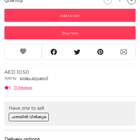
Quantity
Add to cart
Buy now
AED 10.50
Sold by
നെജൂം സ്റ്റേഷനറി
5
71 Reviews
Have one to sell
ചന്തയിൽ വിൽക്കുക
Delivery options