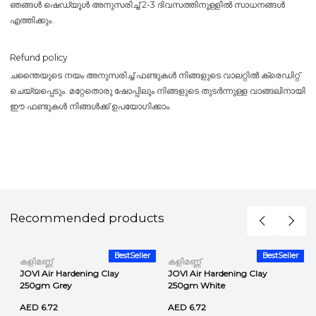
ഞങ്ങൾ ഷെഡ്യൂൾ അനുസരിച്ച് 2-3 ദിവസത്തിനുള്ളിൽ സാധനങ്ങൾ
എത്തിക്കും.
Refund policy
ചന്തൈയുടെ നയം അനുസരിച്ച് ഫണ്ടുകൾ നിങ്ങളുടെ വാലറ്റിൽ ക്രെഡിറ്റ്
ചെയ്യപ്പെടും. മറ്റേതൊരു ഷോപ്പിലും നിങ്ങളുടെ തുടർന്നുള്ള വാങ്ങലിനായി
ഈ ഫണ്ടുകൾ നിങ്ങൾക്ക് ഉപയോഗിക്കാം.
Recommended products
r
BestSeller
BestSeller
കളിമണ്ണ്
കളിമണ്ണ്
JOVI Air Hardening Clay
JOVI Air Hardening Clay
250gm Grey
250gm White
AED 6.72
AED 6.72