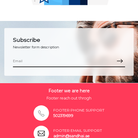
Subscribe
Newsletter form description
Footer we are here
Footer reach out throgh
FOOTER PHONE SUPPORT
502319699
FOOTER EMAIL SUPPORT
admin@sandhai.ae