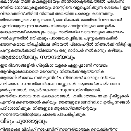
ക്ലാസിക് തമിഴ് കഥകളുടെയും അന്താരാഷ്ട്രതലത്തിൽ പ്രശംസ
നേടിയ നോവലുകളുടെയും മനസ്സിനെ വളച്ചൊടിക്കുന്ന ശേഖരം !! ഈ
വിഭാഗത്തിന് കീഴിൽ നിങ്ങൾ അവയിൽ ധാരാളം കണ്ടെത്തും.
തിരഞ്ഞെടുത്ത പുസ്തകങ്ങൾ, മാസികകൾ, യാത്രാവിവരണങ്ങൾ
എന്നിവയുടെ ഈ ശേഖരം നിങ്ങളെ ഫാന്റസിയുടെ മാസ്മരിക
ലോകത്തേക്ക് കൊണ്ടുപോകും, മാത്രമല്ല വായനയുടെ ആവേശം
നൽകുന്നതിൽ ഒരിക്കലും പരാജയപ്പെടില്ല. പുസ്തകക്കടകളിൽ
ഭയാനകമായ തിരച്ചിലില്ല. തിരയൽ പ്രോംപ്റ്റിൽ നിങ്ങൾക്ക് നിർദ്ദിഷ്ട
പുസ്തകങ്ങൾക്കായി തിരയാനും ഒരു ഓർഡർ നൽകാനും കഴിയും.
ആരോഗ്യവും സൗന്ദര്യവും
ഈ ദിവസങ്ങളിൽ ഗ്രൂമിംഗ് വളരെ എളുപ്പമാണ്! സ്വയം
ആവിഷ്കാരമല്ലാതെ മറ്റൊന്നും നിങ്ങൾക്ക് ആത്യന്തിക
ആത്മവിശ്വാസം നൽകുന്നില്ല. നിങ്ങൾക്ക് ധാരാളം സ്വയം
പരിചരണ സൗന്ദര്യവർദ്ധക വസ്തുക്കൾ, ആരോഗ്യ പരിപാലന
ഉൽപ്പന്നങ്ങൾ, ആകർഷകമായ സുഗന്ധദ്രവ്യങ്ങൾ,
ഇന്ദ്രിയപരമായ നഖ കലാകാരങ്ങൾ, എല്ലാത്തരം മേക്കപ്പ് കിറ്റുകൾ
എന്നിവ കണ്ടെത്താൻ കഴിയും. ഞങ്ങളുടെ sandhai.ae ഉൽപ്പന്നങ്ങൾ
പരിശോധിക്കുക, നിങ്ങളുടെ ആരോഗ്യത്തിന്റെയും
സൗന്ദര്യത്തിന്റെയും ചാരുത പ്രചരിപ്പിക്കുക.
വീടും പൂന്തോട്ടവും
നിങ്ങളുടെ ലിവിംഗ് സ്പേസിന് സൗന്ദര്യാത്മക വൈബ്രൻസ്