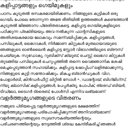
കളിപ്പാട്ടങ്ങളും ഗെയിമുകളും
പഠനം കൂടുതൽ രസകരമായിരിക്കണം. നിങ്ങളുടെ കുട്ടികൾ ഒരു
ഗെയിം പോലെ തോന്നുന്ന അതേ രീതിയിൽ ഉത്തരങ്ങൾ കണ്ടെത്താൻ
കൂടുതൽ ജിജ്ഞാസ പ്രേരിതരാകട്ടെ. കളിപ്പാട്ട ഗെയിമുകളിലൂടെ
പഠിക്കുന്ന പ്രക്രിയയും അവ നൽകുന്ന ഫാന്റസികളുടെ
അതിശയകരമായ ലോകവും സമന്വയിപ്പിക്കുക. കളിപ്പാട്ടങ്ങൾ,
പസിലുകൾ, ലെഗോകൾ, നിർമ്മാണ കിറ്റുകൾ മുതലായവയുടെ
ഞങ്ങളുടെ ഓൺലൈൻ കളിപ്പാട്ട സ്റ്റോർ വിഭാഗത്തിലൂടെ ബ്രൗസ്
ചെയ്യുക. സുഡോകു, റൂബിക്സ് ക്യൂബ്, ചെസ്സ്, ലെഗോ കിറ്റുകൾ
തുടങ്ങിയ പസിലുകൾ ചെറുപ്പത്തിൽ തന്നെ വൈജ്ഞാനിക ശേഷി
മെച്ചപ്പെടുത്താൻ സഹായിക്കും. കളിപ്പാട്ട ഷോപ്പിംഗ് ലളിതമാക്കുന്നു,
നിങ്ങളുടെ കുട്ടി സന്തോഷിക്കും. മികച്ച ബ്രാൻഡുകൾ: വിഗ,
പോളാർബി, കിൻഡർഫീറ്റ്, ലിറ്റിൽ സോൾ +, ഡാന്റോയ്, ബിഗ്ജിഗ്സ്,
ന്യൂ ക്ലാസിക് കളിപ്പാട്ടങ്ങൾ, പേപ്പർക്രൂ, പോപിക്, ത്രെഡ് ബിയർ,
ടിഡ്ലോ, ടൈഗർ ട്രൈബ്, പോൾസി എന്നിവ ലഭ്യമാണ്.
വളർത്തുമൃഗങ്ങളുടെ വിതരണം
നമ്മുടെ പ്രിയപ്പെട്ട വളർത്തുമൃഗങ്ങളുടെ ക്ഷേമത്തിന്
വളർത്തുമൃഗങ്ങളെ പരിപോഷിപ്പിക്കുന്നത് അനിവാര്യമാണ്.
വളർത്തുമൃഗങ്ങളുടെ സുഖസൗകര്യത്തിന്റെയും
പരിചരണത്തിന്റെയും നേട്ടത്തിൽ ശ്രദ്ധ കേന്ദ്രീകരിച്ച് ഞങ്ങൾ