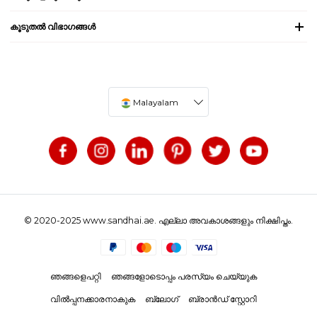
കൂടുതൽ വിഭാഗങ്ങൾ
Malayalam
© 2020-2025 www.sandhai.ae. എല്ലാ അവകാശങ്ങളും നിക്ഷിപ്തം.
ഞങ്ങളെപറ്റി
ഞങ്ങളോടൊപ്പം പരസ്യം ചെയ്യുക
വിൽപ്പനക്കാരനാകുക
ബ്ലോഗ്
ബ്രാൻഡ് സ്റ്റോറി