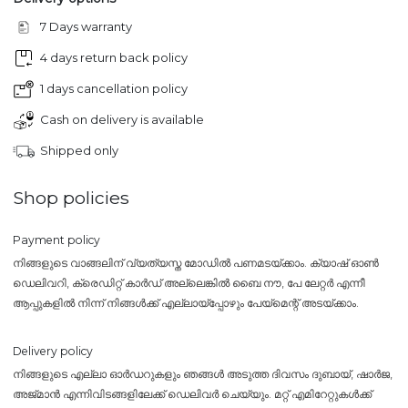
7 Days warranty
4 days return back policy
1 days cancellation policy
Cash on delivery is available
Shipped only
Shop policies
Payment policy
നിങ്ങളുടെ വാങ്ങലിന് വ്യത്യസ്ത മോഡിൽ പണമടയ്ക്കാം. ക്യാഷ് ഓൺ
ഡെലിവറി, ക്രെഡിറ്റ് കാർഡ് അല്ലെങ്കിൽ ബൈ നൗ, പേ ലേറ്റർ എന്നീ
ആപ്പുകളിൽ നിന്ന് നിങ്ങൾക്ക് എല്ലായ്പ്പോഴും പേയ്‌മെന്റ് അടയ്ക്കാം.
Delivery policy
നിങ്ങളുടെ എല്ലാ ഓർഡറുകളും ഞങ്ങൾ അടുത്ത ദിവസം ദുബായ്, ഷാർജ,
അജ്മാൻ എന്നിവിടങ്ങളിലേക്ക് ഡെലിവർ ചെയ്യും. മറ്റ് എമിറേറ്റുകൾക്ക്