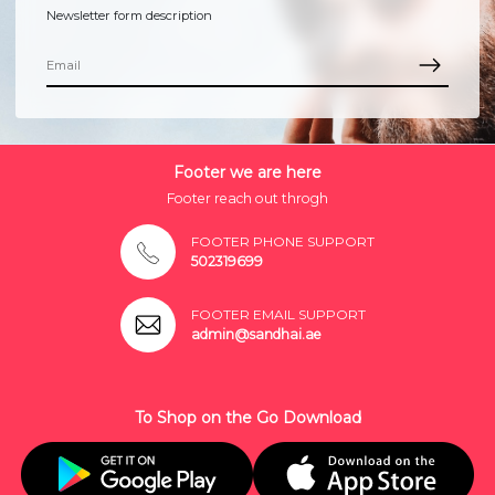
Newsletter form description
Footer we are here
Footer reach out throgh
FOOTER PHONE SUPPORT
502319699
FOOTER EMAIL SUPPORT
admin@sandhai.ae
To Shop on the Go Download