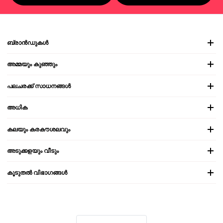
ബ്രാൻഡുകൾ
അമ്മയും കുഞ്ഞും
പലചരക്ക് സാധനങ്ങൾ
അധിക
കലയും കരകൗശലവും
അടുക്കളയും വീടും
കൂടുതൽ വിഭാഗങ്ങൾ