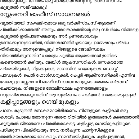
വർദ്ധിപ്പിക്കും. ജീവിതം ഒരു കലയായി മാറുന്നു, താമസസ്ഥലം
കൂടുതൽ സജീവമാകും!
സ്റ്റേഷനറി ഓഫീസ് സാധനങ്ങൾ
വൃത്തിയായി സംഘടിതമായ ഒരു വർക്ക്സ്പേസ് ആരാണ്
പ്രതീക്ഷിക്കാത്തത്? അതും, അലങ്കാരത്തിന്റെ ഒരു സ്പർശം നിങ്ങളെ
കൂടുതൽ ഉൽപാദനക്ഷമവും അർപ്പണബോധവും
ഉണ്ടാക്കുന്നുവെങ്കിൽ, നിങ്ങൾക്ക് തീർച്ചയായും ഉന്മേഷവും ശ്രദ്ധ
തിരിക്കലും അനുഭവപ്പെടും! നിങ്ങളുടെ ജോലിസ്ഥലം
നിയന്ത്രിക്കുന്നതിന് ധാരാളം പുതിയ ആശയങ്ങൾ ഇവിടെ
കണ്ടെത്താൻ കഴിയും. ടേബിൾ ആക്സസറികൾ, രസകരമായ
ഫ്രെയിമുകൾ, വിളക്കുകൾ, മാഗസിൻ ഫയലുകൾ, ഡെസ്ക്
പാഡുകൾ, പെൻ ഹോൾഡറുകൾ, പേപ്പർ ആക്സസറികൾ എന്നിവ
പോലുള്ള സ്റ്റേഷനറി ഓഫീസ് സാധനങ്ങളുടെ ശേഖരം ബ്രൗസ്
ചെയ്യുക. നിങ്ങളുടെ ജോലിസ്ഥലം എന്നത്തേക്കാളും
സുഖപ്രദമാക്കുന്നതിന് ആസൂത്രണം ചെയ്യാൻ സമയമെടുക്കുക!
കളിപ്പാട്ടങ്ങളും ഗെയിമുകളും
പഠനം കൂടുതൽ രസകരമായിരിക്കണം. നിങ്ങളുടെ കുട്ടികൾ ഒരു
ഗെയിം പോലെ തോന്നുന്ന അതേ രീതിയിൽ ഉത്തരങ്ങൾ കണ്ടെത്താൻ
കൂടുതൽ ജിജ്ഞാസ പ്രേരിതരാകട്ടെ. കളിപ്പാട്ട ഗെയിമുകളിലൂടെ
പഠിക്കുന്ന പ്രക്രിയയും അവ നൽകുന്ന ഫാന്റസികളുടെ
അതിശയകരമായ ലോകവും സമന്വയിപ്പിക്കുക. കളിപ്പാട്ടങ്ങൾ,