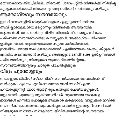
ഭയാനകമായ തിരച്ചിലില്ല. തിരയൽ പ്രോംപ്റ്റിൽ നിങ്ങൾക്ക് നിർദ്ദിഷ്ട
പുസ്തകങ്ങൾക്കായി തിരയാനും ഒരു ഓർഡർ നൽകാനും കഴിയും.
ആരോഗ്യവും സൗന്ദര്യവും
ഈ ദിവസങ്ങളിൽ ഗ്രൂമിംഗ് വളരെ എളുപ്പമാണ്! സ്വയം
ആവിഷ്കാരമല്ലാതെ മറ്റൊന്നും നിങ്ങൾക്ക് ആത്യന്തിക
ആത്മവിശ്വാസം നൽകുന്നില്ല. നിങ്ങൾക്ക് ധാരാളം സ്വയം
പരിചരണ സൗന്ദര്യവർദ്ധക വസ്തുക്കൾ, ആരോഗ്യ പരിപാലന
ഉൽപ്പന്നങ്ങൾ, ആകർഷകമായ സുഗന്ധദ്രവ്യങ്ങൾ,
ഇന്ദ്രിയപരമായ നഖ കലാകാരങ്ങൾ, എല്ലാത്തരം മേക്കപ്പ് കിറ്റുകൾ
എന്നിവ കണ്ടെത്താൻ കഴിയും. ഞങ്ങളുടെ sandhai.ae ഉൽപ്പന്നങ്ങൾ
പരിശോധിക്കുക, നിങ്ങളുടെ ആരോഗ്യത്തിന്റെയും
സൗന്ദര്യത്തിന്റെയും ചാരുത പ്രചരിപ്പിക്കുക.
വീടും പൂന്തോട്ടവും
നിങ്ങളുടെ ലിവിംഗ് സ്പേസിന് സൗന്ദര്യാത്മക വൈബ്രൻസ്
നൽകുക! ഹൃദയം എവിടെയാണോ അവിടെ വീട് എന്ന്
പറയപ്പെടുന്നു!. വാൾ ആർട്ട്, രൂപകൽപ്പന ചെയ്ത മഗ്ഗുകൾ,
സ്റ്റേഷനറി, പൂന്തോട്ട ആക്സസറികൾ, നൂതനമായ അടുക്കള
ഇനങ്ങൾ എന്നിവ പോലുള്ള അലങ്കാര കരകൗശല വസ്തുക്കൾ ഇവിടെ
നിങ്ങൾക്ക് കണ്ടെത്താം. രൂപകൽപ്പന ചെയ്ത ഈ ആക്സസറികൾ
നിങ്ങളുടെ സ്വന്തം സ്വകാര്യ ജീവിത ഇടത്തിന്റെ സൗന്ദര്യം