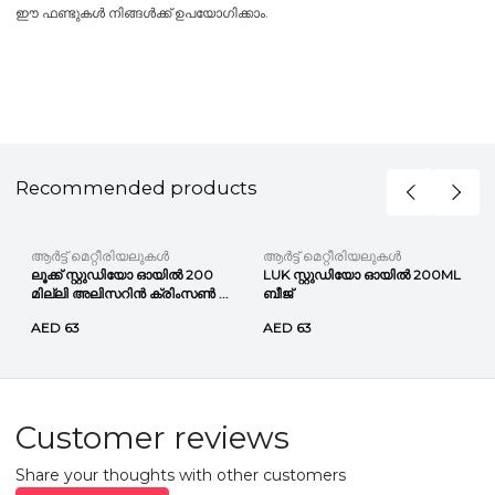
ഈ ഫണ്ടുകൾ നിങ്ങൾക്ക് ഉപയോഗിക്കാം.
Recommended products
ആർട്ട് മെറ്റീരിയലുകൾ
ആർട്ട് മെറ്റീരിയലുകൾ
ലൂക്ക് സ്റ്റുഡിയോ ഓയിൽ 200
LUK സ്റ്റുഡിയോ ഓയിൽ 200ML
മില്ലി അലിസറിൻ ക്രിംസൺ ...
ബീജ്
AED 63
AED 63
Customer reviews
Share your thoughts with other customers