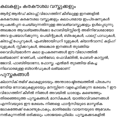
കലകളും കരകൗശല വസ്തുക്കളും
ആർട്ട് ആൻഡ് ക്രാഫ്റ്റ് വിഭാഗത്തിന് കീഴിലുള്ള ഇനങ്ങളിൽ
കരകൗശല കരകൗശല വസ്തുക്കളും കലാപരമായ ഇംപ്രഷനുകൾ
രൂപകൽപ്പന ചെയ്യുന്നതിനുള്ള അവശ്യവസ്തുക്കളും ഉൾപ്പെടുന്നു.
അലങ്കാര ആവശ്യങ്ങൾക്കോ ഹോബിയിസ്റ്റിന്റെ അഭിനിവേശമായോ
അവ ഉപയോഗിക്കുന്നു. പെയിന്റുകൾ, ബ്രഷുകൾ, പാലറ്റ് പാഡുകൾ,
ക്രാഫ്റ്റ് പേപ്പറുകൾ, എംബ്രോയിഡറി ടൂളുകൾ, ക്യാൻവാസ്, കട്ടിംഗ്
ടൂളുകൾ, സ്റ്റിക്കറുകൾ, അലങ്കാര ഇനങ്ങൾ തുടങ്ങിയ
വൈവിധ്യമാർന്ന കലാ ഉപകരണങ്ങൾ ഈ വിഭാഗത്തിൽ
ലഭ്യമാണ്. റേഞ്ചർ, ഫൺബോ, ഫെവിക്രിൽ, ഫേബർ-കാസ്റ്റൽ,
ജോവി, ഫാബ്രിയാനോ, ഫോസ്ക, എൽമർ തുടങ്ങിയ മികച്ച
നിലവാരമുള്ള ബ്രാൻഡുകൾ ലഭ്യമാണ്.
പുസ്തകങ്ങൾ
ക്ലാസിക് തമിഴ് കഥകളുടെയും അന്താരാഷ്ട്രതലത്തിൽ പ്രശംസ
നേടിയ നോവലുകളുടെയും മനസ്സിനെ വളച്ചൊടിക്കുന്ന ശേഖരം !! ഈ
വിഭാഗത്തിന് കീഴിൽ നിങ്ങൾ അവയിൽ ധാരാളം കണ്ടെത്തും.
തിരഞ്ഞെടുത്ത പുസ്തകങ്ങൾ, മാസികകൾ, യാത്രാവിവരണങ്ങൾ
എന്നിവയുടെ ഈ ശേഖരം നിങ്ങളെ ഫാന്റസിയുടെ മാസ്മരിക
ലോകത്തേക്ക് കൊണ്ടുപോകും, മാത്രമല്ല വായനയുടെ ആവേശം
നൽകുന്നതിൽ ഒരിക്കലും പരാജയപ്പെടില്ല. പുസ്തകക്കടകളിൽ