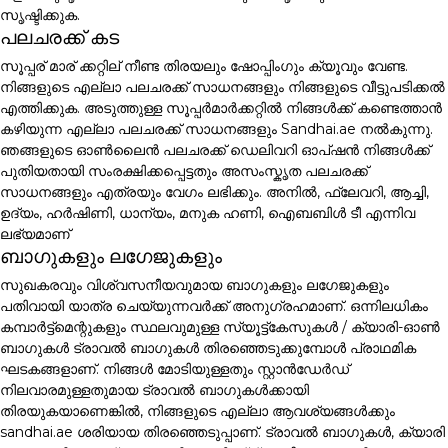
സൃഷ്ടിക്കുക.
പലചരക്ക് കട
സൂപ്പര് മാര് ക്കറ്റില് നീണ്ട തിരയലും ഷോപ്പിംഗും ക്യൂവും വേണ്ട.
നിങ്ങളുടെ എല്ലാ പലചരക്ക് സാധനങ്ങളും നിങ്ങളുടെ വീട്ടുപടിക്കൽ
എത്തിക്കുക. അടുത്തുള്ള സൂപ്പർമാർക്കറ്റിൽ നിങ്ങൾക്ക് കണ്ടെത്താൻ
കഴിയുന്ന എല്ലാ പലചരക്ക് സാധനങ്ങളും Sandhai.ae നൽകുന്നു.
ഞങ്ങളുടെ ഓൺലൈൻ പലചരക്ക് ഡെലിവറി ഓപ്ഷൻ നിങ്ങൾക്ക്
പുതിയതായി സംരക്ഷിക്കപ്പെട്ടതും അസംസ്കൃത പലചരക്ക്
സാധനങ്ങളും എത്രയും വേഗം ലഭിക്കും. അനിൽ, ഫ്ലേവറി, ആച്ചി,
ഉദ്യം, ഹർഷിണി, ധാന്യം, മനുക ഹണി, ഐബബിൾ ടീ എന്നിവ
ലഭ്യമാണ്
ബാഗുകളും ലഗേജുകളും
സുഖകരവും വിശ്വസനീയവുമായ ബാഗുകളും ലഗേജുകളും
പതിവായി യാത്ര ചെയ്യുന്നവർക്ക് അനുഗ്രഹമാണ്. ഒന്നിലധികം
കമ്പാർട്ട്മെന്റുകളും സ്ഥലവുമുള്ള സ്യൂട്ട്കേസുകൾ / ക്യാരി-ഓൺ
ബാഗുകൾ ട്രാവൽ ബാഗുകൾ തിരഞ്ഞെടുക്കുമ്പോൾ പ്രാഥമിക
ഘടകങ്ങളാണ്. നിങ്ങൾ മോടിയുള്ളതും സ്റ്റാൻഡേർഡ്
നിലവാരമുള്ളതുമായ ട്രാവൽ ബാഗുകൾക്കായി
തിരയുകയാണെങ്കിൽ, നിങ്ങളുടെ എല്ലാ ആവശ്യങ്ങൾക്കും
sandhai.ae ശരിയായ തിരഞ്ഞെടുപ്പാണ്. ട്രാവൽ ബാഗുകൾ, ക്യാരി