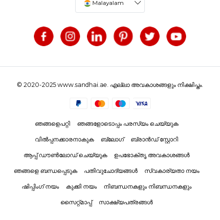
Malayalam
© 2020-2025 www.sandhai.ae. എല്ലാ അവകാശങ്ങളും നിക്ഷിപ്തം.
ഞങ്ങളെപറ്റി
ഞങ്ങളോടൊപ്പം പരസ്യം ചെയ്യുക
വിൽപ്പനക്കാരനാകുക
ബ്ലോഗ്
ബ്രാൻഡ് സ്റ്റോറി
ആപ്പ് ഡൗൺലോഡ് ചെയ്യുക
ഉപഭോക്തൃ അവകാശങ്ങൾ
ഞങ്ങളെ ബന്ധപ്പെടുക
പതിവുചോദ്യങ്ങൾ
സ്വകാര്യതാ നയം
ഷിപ്പിംഗ് നയം
കുക്കി നയം
നിബന്ധനകളും നിബന്ധനകളും
സൈറ്റ്മാപ്പ്
സാക്ഷ്യപത്രങ്ങൾ