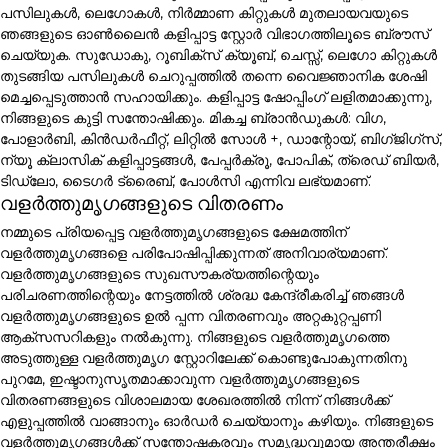
പസിലുകൾ, ലെഗോകൾ, നിർമ്മാണ കിറ്റുകൾ മുതലായവയുടെ
ഞങ്ങളുടെ ഓൺലൈൻ കളിപ്പാട്ട സ്റ്റോർ വിഭാഗത്തിലൂടെ ബ്രൗസ്
ചെയ്യുക. സുഡോകു, റൂബിക്സ് ക്യൂബ്, ചെസ്സ്, ലെഗോ കിറ്റുകൾ
തുടങ്ങിയ പസിലുകൾ ചെറുപ്പത്തിൽ തന്നെ വൈജ്ഞാനിക ശേഷി
മെച്ചപ്പെടുത്താൻ സഹായിക്കും. കളിപ്പാട്ട ഷോപ്പിംഗ് ലളിതമാക്കുന്നു,
നിങ്ങളുടെ കുട്ടി സന്തോഷിക്കും. മികച്ച ബ്രാൻഡുകൾ: വിഗ,
പോളാർബി, കിൻഡർഫീറ്റ്, ലിറ്റിൽ സോൾ +, ഡാന്റോയ്, ബിഗ്ജിഗ്സ്,
ന്യൂ ക്ലാസിക് കളിപ്പാട്ടങ്ങൾ, പേപ്പർക്രൂ, പോപിക്, ത്രെഡ് ബിയർ,
ടിഡ്ലോ, ടൈഗർ ട്രൈബ്, പോൾസി എന്നിവ ലഭ്യമാണ്.
വളർത്തുമൃഗങ്ങളുടെ വിതരണം
നമ്മുടെ പ്രിയപ്പെട്ട വളർത്തുമൃഗങ്ങളുടെ ക്ഷേമത്തിന്
വളർത്തുമൃഗങ്ങളെ പരിപോഷിപ്പിക്കുന്നത് അനിവാര്യമാണ്.
വളർത്തുമൃഗങ്ങളുടെ സുഖസൗകര്യത്തിന്റെയും
പരിചരണത്തിന്റെയും നേട്ടത്തിൽ ശ്രദ്ധ കേന്ദ്രീകരിച്ച് ഞങ്ങൾ
വളർത്തുമൃഗങ്ങളുടെ ഉൽ പ്പന്ന വിതരണവും അറ്റകുറ്റപ്പണി
ആക്സസറികളും നൽകുന്നു. നിങ്ങളുടെ വളർത്തുമൃഗത്തെ
അടുത്തുള്ള വളർത്തുമൃഗ സ്റ്റോറിലേക്ക് കൊണ്ടുപോകുന്നതിനു
പുറമേ, ഇഷ്ടാനുസൃതമാക്കാവുന്ന വളർത്തുമൃഗങ്ങളുടെ
വിതരണങ്ങളുടെ വിശാലമായ ശേഖരത്തിൽ നിന്ന് നിങ്ങൾക്ക്
എളുപ്പത്തിൽ വാങ്ങാനും ഓർഡർ ചെയ്യാനും കഴിയും. നിങ്ങളുടെ
വളർത്തുമൃഗങ്ങൾക്ക് സന്തോഷകരവും സമൃദ്ധവുമായ അന്തരീക്ഷം