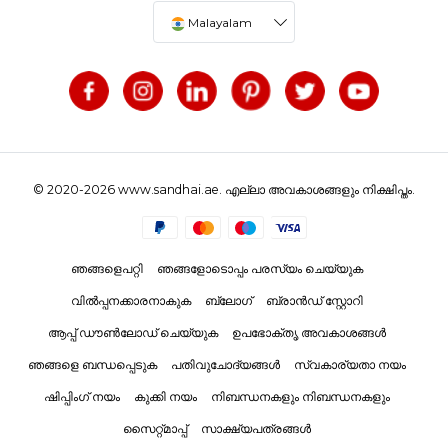
Malayalam
© 2020-2026 www.sandhai.ae. എല്ലാ അവകാശങ്ങളും നിക്ഷിപ്തം.
ഞങ്ങളെപറ്റി
ഞങ്ങളോടൊപ്പം പരസ്യം ചെയ്യുക
വിൽപ്പനക്കാരനാകുക
ബ്ലോഗ്
ബ്രാൻഡ് സ്റ്റോറി
ആപ്പ് ഡൗൺലോഡ് ചെയ്യുക
ഉപഭോക്തൃ അവകാശങ്ങൾ
ഞങ്ങളെ ബന്ധപ്പെടുക
പതിവുചോദ്യങ്ങൾ
സ്വകാര്യതാ നയം
ഷിപ്പിംഗ് നയം
കുക്കി നയം
നിബന്ധനകളും നിബന്ധനകളും
സൈറ്റ്മാപ്പ്
സാക്ഷ്യപത്രങ്ങൾ