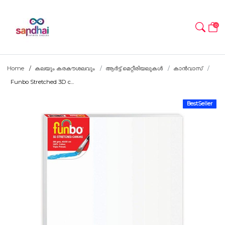
0
Home
കലയും കരകൗശലവും
ആർട്ട് മെറ്റീരിയലുകൾ
കാൻവാസ്
Funbo Stretched 3D c...
BestSeller