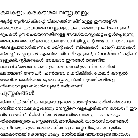
കലകളും കരകൗശല വസ്തുക്കളും
ആർട്ട് ആൻഡ് ക്രാഫ്റ്റ് വിഭാഗത്തിന് കീഴിലുള്ള ഇനങ്ങളിൽ
കരകൗശല കരകൗശല വസ്തുക്കളും കലാപരമായ ഇംപ്രഷനുകൾ
രൂപകൽപ്പന ചെയ്യുന്നതിനുള്ള അവശ്യവസ്തുക്കളും ഉൾപ്പെടുന്നു.
അലങ്കാര ആവശ്യങ്ങൾക്കോ ഹോബിയിസ്റ്റിന്റെ അഭിനിവേശമായോ
അവ ഉപയോഗിക്കുന്നു. പെയിന്റുകൾ, ബ്രഷുകൾ, പാലറ്റ് പാഡുകൾ,
ക്രാഫ്റ്റ് പേപ്പറുകൾ, എംബ്രോയിഡറി ടൂളുകൾ, ക്യാൻവാസ്, കട്ടിംഗ്
ടൂളുകൾ, സ്റ്റിക്കറുകൾ, അലങ്കാര ഇനങ്ങൾ തുടങ്ങിയ
വൈവിധ്യമാർന്ന കലാ ഉപകരണങ്ങൾ ഈ വിഭാഗത്തിൽ
ലഭ്യമാണ്. റേഞ്ചർ, ഫൺബോ, ഫെവിക്രിൽ, ഫേബർ-കാസ്റ്റൽ,
ജോവി, ഫാബ്രിയാനോ, ഫോസ്ക, എൽമർ തുടങ്ങിയ മികച്ച
നിലവാരമുള്ള ബ്രാൻഡുകൾ ലഭ്യമാണ്.
പുസ്തകങ്ങൾ
ക്ലാസിക് തമിഴ് കഥകളുടെയും അന്താരാഷ്ട്രതലത്തിൽ പ്രശംസ
നേടിയ നോവലുകളുടെയും മനസ്സിനെ വളച്ചൊടിക്കുന്ന ശേഖരം !! ഈ
വിഭാഗത്തിന് കീഴിൽ നിങ്ങൾ അവയിൽ ധാരാളം കണ്ടെത്തും.
തിരഞ്ഞെടുത്ത പുസ്തകങ്ങൾ, മാസികകൾ, യാത്രാവിവരണങ്ങൾ
എന്നിവയുടെ ഈ ശേഖരം നിങ്ങളെ ഫാന്റസിയുടെ മാസ്മരിക
ലോകത്തേക്ക് കൊണ്ടുപോകും, മാത്രമല്ല വായനയുടെ ആവേശം