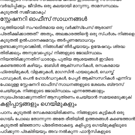
വർദ്ധിപ്പിക്കും. ജീവിതം ഒരു കലയായി മാറുന്നു, താമസസ്ഥലം
കൂടുതൽ സജീവമാകും!
സ്റ്റേഷനറി ഓഫീസ് സാധനങ്ങൾ
വൃത്തിയായി സംഘടിതമായ ഒരു വർക്ക്സ്പേസ് ആരാണ്
പ്രതീക്ഷിക്കാത്തത്? അതും, അലങ്കാരത്തിന്റെ ഒരു സ്പർശം നിങ്ങളെ
കൂടുതൽ ഉൽപാദനക്ഷമവും അർപ്പണബോധവും
ഉണ്ടാക്കുന്നുവെങ്കിൽ, നിങ്ങൾക്ക് തീർച്ചയായും ഉന്മേഷവും ശ്രദ്ധ
തിരിക്കലും അനുഭവപ്പെടും! നിങ്ങളുടെ ജോലിസ്ഥലം
നിയന്ത്രിക്കുന്നതിന് ധാരാളം പുതിയ ആശയങ്ങൾ ഇവിടെ
കണ്ടെത്താൻ കഴിയും. ടേബിൾ ആക്സസറികൾ, രസകരമായ
ഫ്രെയിമുകൾ, വിളക്കുകൾ, മാഗസിൻ ഫയലുകൾ, ഡെസ്ക്
പാഡുകൾ, പെൻ ഹോൾഡറുകൾ, പേപ്പർ ആക്സസറികൾ എന്നിവ
പോലുള്ള സ്റ്റേഷനറി ഓഫീസ് സാധനങ്ങളുടെ ശേഖരം ബ്രൗസ്
ചെയ്യുക. നിങ്ങളുടെ ജോലിസ്ഥലം എന്നത്തേക്കാളും
സുഖപ്രദമാക്കുന്നതിന് ആസൂത്രണം ചെയ്യാൻ സമയമെടുക്കുക!
കളിപ്പാട്ടങ്ങളും ഗെയിമുകളും
പഠനം കൂടുതൽ രസകരമായിരിക്കണം. നിങ്ങളുടെ കുട്ടികൾ ഒരു
ഗെയിം പോലെ തോന്നുന്ന അതേ രീതിയിൽ ഉത്തരങ്ങൾ കണ്ടെത്താൻ
കൂടുതൽ ജിജ്ഞാസ പ്രേരിതരാകട്ടെ. കളിപ്പാട്ട ഗെയിമുകളിലൂടെ
പഠിക്കുന്ന പ്രക്രിയയും അവ നൽകുന്ന ഫാന്റസികളുടെ