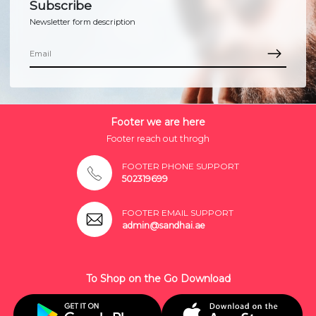
Subscribe
Newsletter form description
Footer we are here
Footer reach out throgh
FOOTER PHONE SUPPORT
502319699
FOOTER EMAIL SUPPORT
admin@sandhai.ae
To Shop on the Go Download