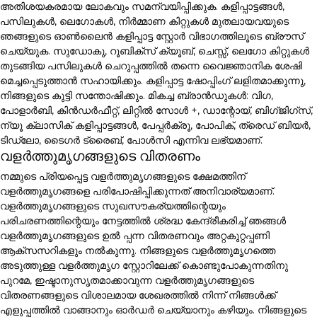
അതിശയകരമായ ലോകവും സമന്വയിപ്പിക്കുക. കളിപ്പാട്ടങ്ങൾ,
പസിലുകൾ, ലെഗോകൾ, നിർമ്മാണ കിറ്റുകൾ മുതലായവയുടെ
ഞങ്ങളുടെ ഓൺലൈൻ കളിപ്പാട്ട സ്റ്റോർ വിഭാഗത്തിലൂടെ ബ്രൗസ്
ചെയ്യുക. സുഡോകു, റൂബിക്സ് ക്യൂബ്, ചെസ്സ്, ലെഗോ കിറ്റുകൾ
തുടങ്ങിയ പസിലുകൾ ചെറുപ്പത്തിൽ തന്നെ വൈജ്ഞാനിക ശേഷി
മെച്ചപ്പെടുത്താൻ സഹായിക്കും. കളിപ്പാട്ട ഷോപ്പിംഗ് ലളിതമാക്കുന്നു,
നിങ്ങളുടെ കുട്ടി സന്തോഷിക്കും. മികച്ച ബ്രാൻഡുകൾ: വിഗ,
പോളാർബി, കിൻഡർഫീറ്റ്, ലിറ്റിൽ സോൾ +, ഡാന്റോയ്, ബിഗ്ജിഗ്സ്,
ന്യൂ ക്ലാസിക് കളിപ്പാട്ടങ്ങൾ, പേപ്പർക്രൂ, പോപിക്, ത്രെഡ് ബിയർ,
ടിഡ്ലോ, ടൈഗർ ട്രൈബ്, പോൾസി എന്നിവ ലഭ്യമാണ്.
വളർത്തുമൃഗങ്ങളുടെ വിതരണം
നമ്മുടെ പ്രിയപ്പെട്ട വളർത്തുമൃഗങ്ങളുടെ ക്ഷേമത്തിന്
വളർത്തുമൃഗങ്ങളെ പരിപോഷിപ്പിക്കുന്നത് അനിവാര്യമാണ്.
വളർത്തുമൃഗങ്ങളുടെ സുഖസൗകര്യത്തിന്റെയും
പരിചരണത്തിന്റെയും നേട്ടത്തിൽ ശ്രദ്ധ കേന്ദ്രീകരിച്ച് ഞങ്ങൾ
വളർത്തുമൃഗങ്ങളുടെ ഉൽ പ്പന്ന വിതരണവും അറ്റകുറ്റപ്പണി
ആക്സസറികളും നൽകുന്നു. നിങ്ങളുടെ വളർത്തുമൃഗത്തെ
അടുത്തുള്ള വളർത്തുമൃഗ സ്റ്റോറിലേക്ക് കൊണ്ടുപോകുന്നതിനു
പുറമേ, ഇഷ്ടാനുസൃതമാക്കാവുന്ന വളർത്തുമൃഗങ്ങളുടെ
വിതരണങ്ങളുടെ വിശാലമായ ശേഖരത്തിൽ നിന്ന് നിങ്ങൾക്ക്
എളുപ്പത്തിൽ വാങ്ങാനും ഓർഡർ ചെയ്യാനും കഴിയും. നിങ്ങളുടെ