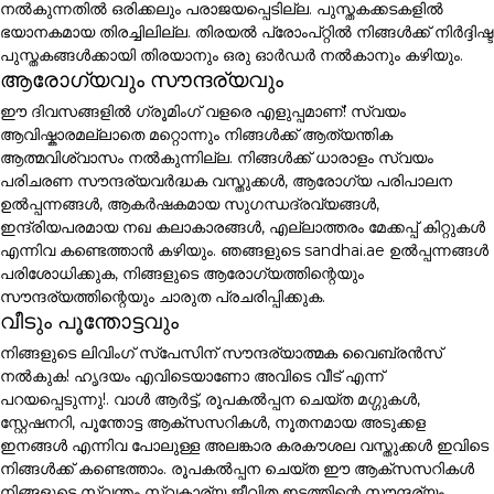
നൽകുന്നതിൽ ഒരിക്കലും പരാജയപ്പെടില്ല. പുസ്തകക്കടകളിൽ
ഭയാനകമായ തിരച്ചിലില്ല. തിരയൽ പ്രോംപ്റ്റിൽ നിങ്ങൾക്ക് നിർദ്ദിഷ്ട
പുസ്തകങ്ങൾക്കായി തിരയാനും ഒരു ഓർഡർ നൽകാനും കഴിയും.
ആരോഗ്യവും സൗന്ദര്യവും
ഈ ദിവസങ്ങളിൽ ഗ്രൂമിംഗ് വളരെ എളുപ്പമാണ്! സ്വയം
ആവിഷ്കാരമല്ലാതെ മറ്റൊന്നും നിങ്ങൾക്ക് ആത്യന്തിക
ആത്മവിശ്വാസം നൽകുന്നില്ല. നിങ്ങൾക്ക് ധാരാളം സ്വയം
പരിചരണ സൗന്ദര്യവർദ്ധക വസ്തുക്കൾ, ആരോഗ്യ പരിപാലന
ഉൽപ്പന്നങ്ങൾ, ആകർഷകമായ സുഗന്ധദ്രവ്യങ്ങൾ,
ഇന്ദ്രിയപരമായ നഖ കലാകാരങ്ങൾ, എല്ലാത്തരം മേക്കപ്പ് കിറ്റുകൾ
എന്നിവ കണ്ടെത്താൻ കഴിയും. ഞങ്ങളുടെ sandhai.ae ഉൽപ്പന്നങ്ങൾ
പരിശോധിക്കുക, നിങ്ങളുടെ ആരോഗ്യത്തിന്റെയും
സൗന്ദര്യത്തിന്റെയും ചാരുത പ്രചരിപ്പിക്കുക.
വീടും പൂന്തോട്ടവും
നിങ്ങളുടെ ലിവിംഗ് സ്പേസിന് സൗന്ദര്യാത്മക വൈബ്രൻസ്
നൽകുക! ഹൃദയം എവിടെയാണോ അവിടെ വീട് എന്ന്
പറയപ്പെടുന്നു!. വാൾ ആർട്ട്, രൂപകൽപ്പന ചെയ്ത മഗ്ഗുകൾ,
സ്റ്റേഷനറി, പൂന്തോട്ട ആക്സസറികൾ, നൂതനമായ അടുക്കള
ഇനങ്ങൾ എന്നിവ പോലുള്ള അലങ്കാര കരകൗശല വസ്തുക്കൾ ഇവിടെ
നിങ്ങൾക്ക് കണ്ടെത്താം. രൂപകൽപ്പന ചെയ്ത ഈ ആക്സസറികൾ
നിങ്ങളുടെ സ്വന്തം സ്വകാര്യ ജീവിത ഇടത്തിന്റെ സൗന്ദര്യം