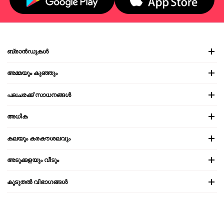
ബ്രാൻഡുകൾ
അമ്മയും കുഞ്ഞും
പലചരക്ക് സാധനങ്ങൾ
അധിക
കലയും കരകൗശലവും
അടുക്കളയും വീടും
കൂടുതൽ വിഭാഗങ്ങൾ