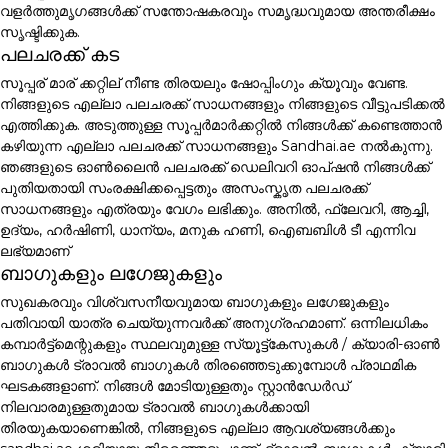
വളർത്തുമൃഗങ്ങൾക്ക് സന്തോഷകരവും സമൃദ്ധവുമായ അന്തരീക്ഷം
സൃഷ്ടിക്കുക.
പലചരക്ക് കട
സൂപ്പര് മാര് ക്കറ്റില് നീണ്ട തിരയലും ഷോപ്പിംഗും ക്യൂവും വേണ്ട.
നിങ്ങളുടെ എല്ലാ പലചരക്ക് സാധനങ്ങളും നിങ്ങളുടെ വീട്ടുപടിക്കൽ
എത്തിക്കുക. അടുത്തുള്ള സൂപ്പർമാർക്കറ്റിൽ നിങ്ങൾക്ക് കണ്ടെത്താൻ
കഴിയുന്ന എല്ലാ പലചരക്ക് സാധനങ്ങളും Sandhai.ae നൽകുന്നു.
ഞങ്ങളുടെ ഓൺലൈൻ പലചരക്ക് ഡെലിവറി ഓപ്ഷൻ നിങ്ങൾക്ക്
പുതിയതായി സംരക്ഷിക്കപ്പെട്ടതും അസംസ്കൃത പലചരക്ക്
സാധനങ്ങളും എത്രയും വേഗം ലഭിക്കും. അനിൽ, ഫ്ലേവറി, ആച്ചി,
ഉദ്യം, ഹർഷിണി, ധാന്യം, മനുക ഹണി, ഐബബിൾ ടീ എന്നിവ
ലഭ്യമാണ്
ബാഗുകളും ലഗേജുകളും
സുഖകരവും വിശ്വസനീയവുമായ ബാഗുകളും ലഗേജുകളും
പതിവായി യാത്ര ചെയ്യുന്നവർക്ക് അനുഗ്രഹമാണ്. ഒന്നിലധികം
കമ്പാർട്ട്മെന്റുകളും സ്ഥലവുമുള്ള സ്യൂട്ട്കേസുകൾ / ക്യാരി-ഓൺ
ബാഗുകൾ ട്രാവൽ ബാഗുകൾ തിരഞ്ഞെടുക്കുമ്പോൾ പ്രാഥമിക
ഘടകങ്ങളാണ്. നിങ്ങൾ മോടിയുള്ളതും സ്റ്റാൻഡേർഡ്
നിലവാരമുള്ളതുമായ ട്രാവൽ ബാഗുകൾക്കായി
തിരയുകയാണെങ്കിൽ, നിങ്ങളുടെ എല്ലാ ആവശ്യങ്ങൾക്കും