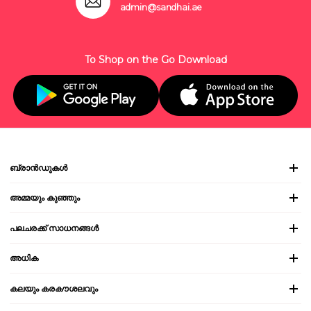
admin@sandhai.ae
To Shop on the Go Download
ബ്രാൻഡുകൾ
അമ്മയും കുഞ്ഞും
പലചരക്ക് സാധനങ്ങൾ
അധിക
കലയും കരകൗശലവും