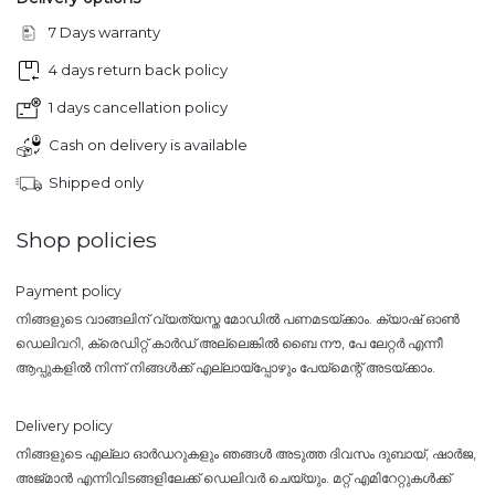
7 Days warranty
4 days return back policy
1 days cancellation policy
Cash on delivery is available
Shipped only
Shop policies
Payment policy
നിങ്ങളുടെ വാങ്ങലിന് വ്യത്യസ്ത മോഡിൽ പണമടയ്ക്കാം. ക്യാഷ് ഓൺ
ഡെലിവറി, ക്രെഡിറ്റ് കാർഡ് അല്ലെങ്കിൽ ബൈ നൗ, പേ ലേറ്റർ എന്നീ
ആപ്പുകളിൽ നിന്ന് നിങ്ങൾക്ക് എല്ലായ്പ്പോഴും പേയ്‌മെന്റ് അടയ്ക്കാം.
Delivery policy
നിങ്ങളുടെ എല്ലാ ഓർഡറുകളും ഞങ്ങൾ അടുത്ത ദിവസം ദുബായ്, ഷാർജ,
അജ്മാൻ എന്നിവിടങ്ങളിലേക്ക് ഡെലിവർ ചെയ്യും. മറ്റ് എമിറേറ്റുകൾക്ക്