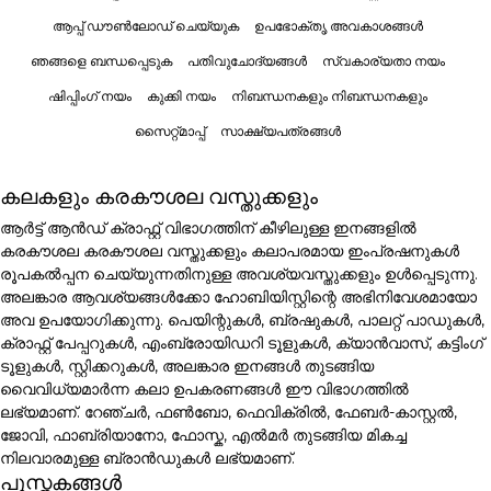
ആപ്പ് ഡൗൺലോഡ് ചെയ്യുക
ഉപഭോക്തൃ അവകാശങ്ങൾ
ഞങ്ങളെ ബന്ധപ്പെടുക
പതിവുചോദ്യങ്ങൾ
സ്വകാര്യതാ നയം
ഷിപ്പിംഗ് നയം
കുക്കി നയം
നിബന്ധനകളും നിബന്ധനകളും
സൈറ്റ്മാപ്പ്
സാക്ഷ്യപത്രങ്ങൾ
കലകളും കരകൗശല വസ്തുക്കളും
ആർട്ട് ആൻഡ് ക്രാഫ്റ്റ് വിഭാഗത്തിന് കീഴിലുള്ള ഇനങ്ങളിൽ
കരകൗശല കരകൗശല വസ്തുക്കളും കലാപരമായ ഇംപ്രഷനുകൾ
രൂപകൽപ്പന ചെയ്യുന്നതിനുള്ള അവശ്യവസ്തുക്കളും ഉൾപ്പെടുന്നു.
അലങ്കാര ആവശ്യങ്ങൾക്കോ ഹോബിയിസ്റ്റിന്റെ അഭിനിവേശമായോ
അവ ഉപയോഗിക്കുന്നു. പെയിന്റുകൾ, ബ്രഷുകൾ, പാലറ്റ് പാഡുകൾ,
ക്രാഫ്റ്റ് പേപ്പറുകൾ, എംബ്രോയിഡറി ടൂളുകൾ, ക്യാൻവാസ്, കട്ടിംഗ്
ടൂളുകൾ, സ്റ്റിക്കറുകൾ, അലങ്കാര ഇനങ്ങൾ തുടങ്ങിയ
വൈവിധ്യമാർന്ന കലാ ഉപകരണങ്ങൾ ഈ വിഭാഗത്തിൽ
ലഭ്യമാണ്. റേഞ്ചർ, ഫൺബോ, ഫെവിക്രിൽ, ഫേബർ-കാസ്റ്റൽ,
ജോവി, ഫാബ്രിയാനോ, ഫോസ്ക, എൽമർ തുടങ്ങിയ മികച്ച
നിലവാരമുള്ള ബ്രാൻഡുകൾ ലഭ്യമാണ്.
പുസ്തകങ്ങൾ