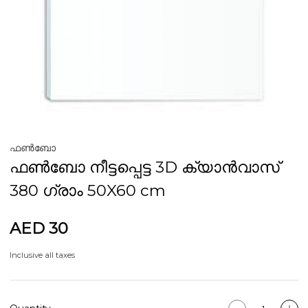
ഫൺബോ
ഫൺബോ നീട്ടപ്പെട്ട 3D ക്യാൻവാസ്
380 ഗ്രാം 50X60 cm
AED 30
Inclusive all taxes