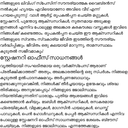
നിങ്ങളുടെ ലിവിംഗ് സ്പേസിന് സൗന്ദര്യാത്മക വൈബ്രൻസ്
നൽകുക! ഹൃദയം എവിടെയാണോ അവിടെ വീട് എന്ന്
പറയപ്പെടുന്നു!. വാൾ ആർട്ട്, രൂപകൽപ്പന ചെയ്ത മഗ്ഗുകൾ,
സ്റ്റേഷനറി, പൂന്തോട്ട ആക്സസറികൾ, നൂതനമായ അടുക്കള
ഇനങ്ങൾ എന്നിവ പോലുള്ള അലങ്കാര കരകൗശല വസ്തുക്കൾ ഇവിടെ
നിങ്ങൾക്ക് കണ്ടെത്താം. രൂപകൽപ്പന ചെയ്ത ഈ ആക്സസറികൾ
നിങ്ങളുടെ സ്വന്തം സ്വകാര്യ ജീവിത ഇടത്തിന്റെ സൗന്ദര്യം
വർദ്ധിപ്പിക്കും. ജീവിതം ഒരു കലയായി മാറുന്നു, താമസസ്ഥലം
കൂടുതൽ സജീവമാകും!
സ്റ്റേഷനറി ഓഫീസ് സാധനങ്ങൾ
വൃത്തിയായി സംഘടിതമായ ഒരു വർക്ക്സ്പേസ് ആരാണ്
പ്രതീക്ഷിക്കാത്തത്? അതും, അലങ്കാരത്തിന്റെ ഒരു സ്പർശം നിങ്ങളെ
കൂടുതൽ ഉൽപാദനക്ഷമവും അർപ്പണബോധവും
ഉണ്ടാക്കുന്നുവെങ്കിൽ, നിങ്ങൾക്ക് തീർച്ചയായും ഉന്മേഷവും ശ്രദ്ധ
തിരിക്കലും അനുഭവപ്പെടും! നിങ്ങളുടെ ജോലിസ്ഥലം
നിയന്ത്രിക്കുന്നതിന് ധാരാളം പുതിയ ആശയങ്ങൾ ഇവിടെ
കണ്ടെത്താൻ കഴിയും. ടേബിൾ ആക്സസറികൾ, രസകരമായ
ഫ്രെയിമുകൾ, വിളക്കുകൾ, മാഗസിൻ ഫയലുകൾ, ഡെസ്ക്
പാഡുകൾ, പെൻ ഹോൾഡറുകൾ, പേപ്പർ ആക്സസറികൾ എന്നിവ
പോലുള്ള സ്റ്റേഷനറി ഓഫീസ് സാധനങ്ങളുടെ ശേഖരം ബ്രൗസ്
ചെയ്യുക. നിങ്ങളുടെ ജോലിസ്ഥലം എന്നത്തേക്കാളും