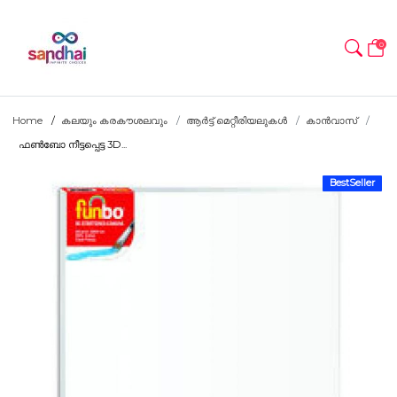
0
Home
കലയും കരകൗശലവും
ആർട്ട് മെറ്റീരിയലുകൾ
കാൻവാസ്
ഫൺബോ നീട്ടപ്പെട്ട 3D...
BestSeller