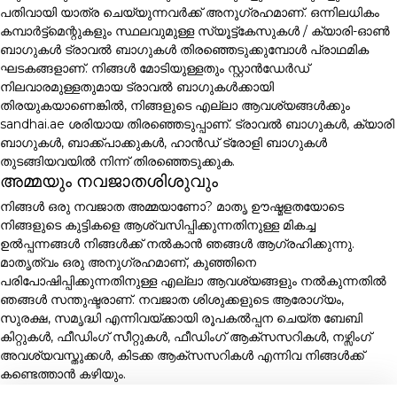
പതിവായി യാത്ര ചെയ്യുന്നവർക്ക് അനുഗ്രഹമാണ്. ഒന്നിലധികം
കമ്പാർട്ട്മെന്റുകളും സ്ഥലവുമുള്ള സ്യൂട്ട്കേസുകൾ / ക്യാരി-ഓൺ
ബാഗുകൾ ട്രാവൽ ബാഗുകൾ തിരഞ്ഞെടുക്കുമ്പോൾ പ്രാഥമിക
ഘടകങ്ങളാണ്. നിങ്ങൾ മോടിയുള്ളതും സ്റ്റാൻഡേർഡ്
നിലവാരമുള്ളതുമായ ട്രാവൽ ബാഗുകൾക്കായി
തിരയുകയാണെങ്കിൽ, നിങ്ങളുടെ എല്ലാ ആവശ്യങ്ങൾക്കും
sandhai.ae ശരിയായ തിരഞ്ഞെടുപ്പാണ്. ട്രാവൽ ബാഗുകൾ, ക്യാരി
ബാഗുകൾ, ബാക്ക്പാക്കുകൾ, ഹാൻഡ് ട്രോളി ബാഗുകൾ
തുടങ്ങിയവയിൽ നിന്ന് തിരഞ്ഞെടുക്കുക.
അമ്മയും നവജാതശിശുവും
നിങ്ങൾ ഒരു നവജാത അമ്മയാണോ? മാതൃ ഊഷ്മളതയോടെ
നിങ്ങളുടെ കുട്ടികളെ ആശ്വസിപ്പിക്കുന്നതിനുള്ള മികച്ച
ഉൽപ്പന്നങ്ങൾ നിങ്ങൾക്ക് നൽകാൻ ഞങ്ങൾ ആഗ്രഹിക്കുന്നു.
മാതൃത്വം ഒരു അനുഗ്രഹമാണ്, കുഞ്ഞിനെ
പരിപോഷിപ്പിക്കുന്നതിനുള്ള എല്ലാ ആവശ്യങ്ങളും നൽകുന്നതിൽ
ഞങ്ങൾ സന്തുഷ്ടരാണ്. നവജാത ശിശുക്കളുടെ ആരോഗ്യം,
സുരക്ഷ, സമൃദ്ധി എന്നിവയ്ക്കായി രൂപകൽപ്പന ചെയ്ത ബേബി
കിറ്റുകൾ, ഫീഡിംഗ് സീറ്റുകൾ, ഫീഡിംഗ് ആക്സസറികൾ, നഴ്സിംഗ്
അവശ്യവസ്തുക്കൾ, കിടക്ക ആക്സസറികൾ എന്നിവ നിങ്ങൾക്ക്
കണ്ടെത്താൻ കഴിയും.