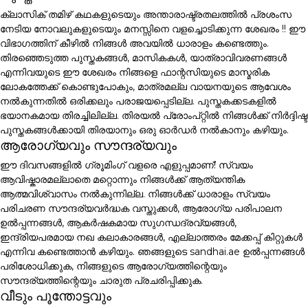
ക്ലാസിക് തമിഴ് കഥകളുടെയും അന്താരാഷ്ട്രതലത്തിൽ പ്രശംസ
നേടിയ നോവലുകളുടെയും മനസ്സിനെ വളച്ചൊടിക്കുന്ന ശേഖരം !! ഈ
വിഭാഗത്തിന് കീഴിൽ നിങ്ങൾ അവയിൽ ധാരാളം കണ്ടെത്തും.
തിരഞ്ഞെടുത്ത പുസ്തകങ്ങൾ, മാസികകൾ, യാത്രാവിവരണങ്ങൾ
എന്നിവയുടെ ഈ ശേഖരം നിങ്ങളെ ഫാന്റസിയുടെ മാസ്മരിക
ലോകത്തേക്ക് കൊണ്ടുപോകും, മാത്രമല്ല വായനയുടെ ആവേശം
നൽകുന്നതിൽ ഒരിക്കലും പരാജയപ്പെടില്ല. പുസ്തകക്കടകളിൽ
ഭയാനകമായ തിരച്ചിലില്ല. തിരയൽ പ്രോംപ്റ്റിൽ നിങ്ങൾക്ക് നിർദ്ദിഷ്ട
പുസ്തകങ്ങൾക്കായി തിരയാനും ഒരു ഓർഡർ നൽകാനും കഴിയും.
ആരോഗ്യവും സൗന്ദര്യവും
ഈ ദിവസങ്ങളിൽ ഗ്രൂമിംഗ് വളരെ എളുപ്പമാണ്! സ്വയം
ആവിഷ്കാരമല്ലാതെ മറ്റൊന്നും നിങ്ങൾക്ക് ആത്യന്തിക
ആത്മവിശ്വാസം നൽകുന്നില്ല. നിങ്ങൾക്ക് ധാരാളം സ്വയം
പരിചരണ സൗന്ദര്യവർദ്ധക വസ്തുക്കൾ, ആരോഗ്യ പരിപാലന
ഉൽപ്പന്നങ്ങൾ, ആകർഷകമായ സുഗന്ധദ്രവ്യങ്ങൾ,
ഇന്ദ്രിയപരമായ നഖ കലാകാരങ്ങൾ, എല്ലാത്തരം മേക്കപ്പ് കിറ്റുകൾ
എന്നിവ കണ്ടെത്താൻ കഴിയും. ഞങ്ങളുടെ sandhai.ae ഉൽപ്പന്നങ്ങൾ
പരിശോധിക്കുക, നിങ്ങളുടെ ആരോഗ്യത്തിന്റെയും
സൗന്ദര്യത്തിന്റെയും ചാരുത പ്രചരിപ്പിക്കുക.
വീടും പൂന്തോട്ടവും