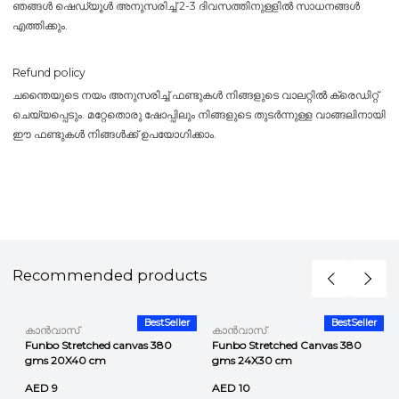
ഞങ്ങൾ ഷെഡ്യൂൾ അനുസരിച്ച് 2-3 ദിവസത്തിനുള്ളിൽ സാധനങ്ങൾ
എത്തിക്കും.
Refund policy
ചന്തൈയുടെ നയം അനുസരിച്ച് ഫണ്ടുകൾ നിങ്ങളുടെ വാലറ്റിൽ ക്രെഡിറ്റ്
ചെയ്യപ്പെടും. മറ്റേതൊരു ഷോപ്പിലും നിങ്ങളുടെ തുടർന്നുള്ള വാങ്ങലിനായി
ഈ ഫണ്ടുകൾ നിങ്ങൾക്ക് ഉപയോഗിക്കാം.
Recommended products
r
BestSeller
BestSeller
കാൻവാസ്
കാൻവാസ്
Funbo Stretched canvas 380
Funbo Stretched Canvas 380
gms 20X40 cm
gms 24X30 cm
AED 9
AED 10