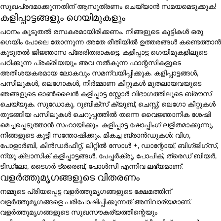
സുഖപ്രദമാക്കുന്നതിന് ആസൂത്രണം ചെയ്യാൻ സമയമെടുക്കുക!
കളിപ്പാട്ടങ്ങളും ഗെയിമുകളും
പഠനം കൂടുതൽ രസകരമായിരിക്കണം. നിങ്ങളുടെ കുട്ടികൾ ഒരു
ഗെയിം പോലെ തോന്നുന്ന അതേ രീതിയിൽ ഉത്തരങ്ങൾ കണ്ടെത്താൻ
കൂടുതൽ ജിജ്ഞാസ പ്രേരിതരാകട്ടെ. കളിപ്പാട്ട ഗെയിമുകളിലൂടെ
പഠിക്കുന്ന പ്രക്രിയയും അവ നൽകുന്ന ഫാന്റസികളുടെ
അതിശയകരമായ ലോകവും സമന്വയിപ്പിക്കുക. കളിപ്പാട്ടങ്ങൾ,
പസിലുകൾ, ലെഗോകൾ, നിർമ്മാണ കിറ്റുകൾ മുതലായവയുടെ
ഞങ്ങളുടെ ഓൺലൈൻ കളിപ്പാട്ട സ്റ്റോർ വിഭാഗത്തിലൂടെ ബ്രൗസ്
ചെയ്യുക. സുഡോകു, റൂബിക്സ് ക്യൂബ്, ചെസ്സ്, ലെഗോ കിറ്റുകൾ
തുടങ്ങിയ പസിലുകൾ ചെറുപ്പത്തിൽ തന്നെ വൈജ്ഞാനിക ശേഷി
മെച്ചപ്പെടുത്താൻ സഹായിക്കും. കളിപ്പാട്ട ഷോപ്പിംഗ് ലളിതമാക്കുന്നു,
നിങ്ങളുടെ കുട്ടി സന്തോഷിക്കും. മികച്ച ബ്രാൻഡുകൾ: വിഗ,
പോളാർബി, കിൻഡർഫീറ്റ്, ലിറ്റിൽ സോൾ +, ഡാന്റോയ്, ബിഗ്ജിഗ്സ്,
ന്യൂ ക്ലാസിക് കളിപ്പാട്ടങ്ങൾ, പേപ്പർക്രൂ, പോപിക്, ത്രെഡ് ബിയർ,
ടിഡ്ലോ, ടൈഗർ ട്രൈബ്, പോൾസി എന്നിവ ലഭ്യമാണ്.
വളർത്തുമൃഗങ്ങളുടെ വിതരണം
നമ്മുടെ പ്രിയപ്പെട്ട വളർത്തുമൃഗങ്ങളുടെ ക്ഷേമത്തിന്
വളർത്തുമൃഗങ്ങളെ പരിപോഷിപ്പിക്കുന്നത് അനിവാര്യമാണ്.
വളർത്തുമൃഗങ്ങളുടെ സുഖസൗകര്യത്തിന്റെയും