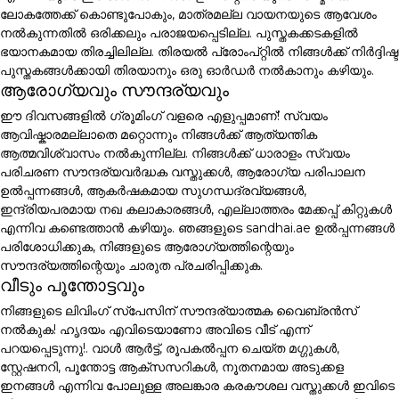
ലോകത്തേക്ക് കൊണ്ടുപോകും, മാത്രമല്ല വായനയുടെ ആവേശം
നൽകുന്നതിൽ ഒരിക്കലും പരാജയപ്പെടില്ല. പുസ്തകക്കടകളിൽ
ഭയാനകമായ തിരച്ചിലില്ല. തിരയൽ പ്രോംപ്റ്റിൽ നിങ്ങൾക്ക് നിർദ്ദിഷ്ട
പുസ്തകങ്ങൾക്കായി തിരയാനും ഒരു ഓർഡർ നൽകാനും കഴിയും.
ആരോഗ്യവും സൗന്ദര്യവും
ഈ ദിവസങ്ങളിൽ ഗ്രൂമിംഗ് വളരെ എളുപ്പമാണ്! സ്വയം
ആവിഷ്കാരമല്ലാതെ മറ്റൊന്നും നിങ്ങൾക്ക് ആത്യന്തിക
ആത്മവിശ്വാസം നൽകുന്നില്ല. നിങ്ങൾക്ക് ധാരാളം സ്വയം
പരിചരണ സൗന്ദര്യവർദ്ധക വസ്തുക്കൾ, ആരോഗ്യ പരിപാലന
ഉൽപ്പന്നങ്ങൾ, ആകർഷകമായ സുഗന്ധദ്രവ്യങ്ങൾ,
ഇന്ദ്രിയപരമായ നഖ കലാകാരങ്ങൾ, എല്ലാത്തരം മേക്കപ്പ് കിറ്റുകൾ
എന്നിവ കണ്ടെത്താൻ കഴിയും. ഞങ്ങളുടെ sandhai.ae ഉൽപ്പന്നങ്ങൾ
പരിശോധിക്കുക, നിങ്ങളുടെ ആരോഗ്യത്തിന്റെയും
സൗന്ദര്യത്തിന്റെയും ചാരുത പ്രചരിപ്പിക്കുക.
വീടും പൂന്തോട്ടവും
നിങ്ങളുടെ ലിവിംഗ് സ്പേസിന് സൗന്ദര്യാത്മക വൈബ്രൻസ്
നൽകുക! ഹൃദയം എവിടെയാണോ അവിടെ വീട് എന്ന്
പറയപ്പെടുന്നു!. വാൾ ആർട്ട്, രൂപകൽപ്പന ചെയ്ത മഗ്ഗുകൾ,
സ്റ്റേഷനറി, പൂന്തോട്ട ആക്സസറികൾ, നൂതനമായ അടുക്കള
ഇനങ്ങൾ എന്നിവ പോലുള്ള അലങ്കാര കരകൗശല വസ്തുക്കൾ ഇവിടെ