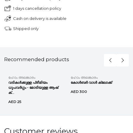
1 days cancellation policy
Cash on delivery is available
Shipped only
Recommended products
ഹോം അലങ്കാരം
ഹോം അലങ്കാരം
വടികൾക്കുള്ള പ്രീമിയം
കോൾബർ വാൾ ക്ലോക്ക്
ധൂപവർഗ്ഗം - മോടിയുള്ള ആഷ്
AED 300
ക്...
AED 25
Customer reviews