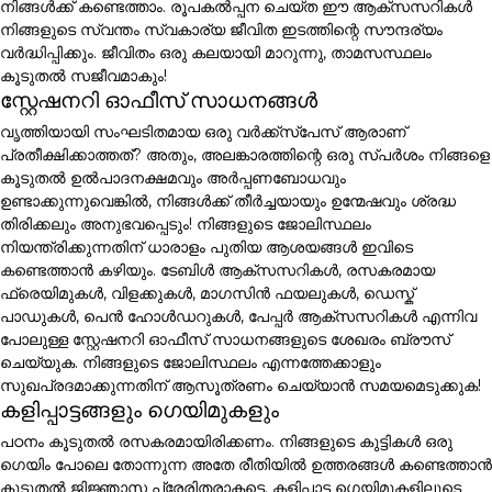
നിങ്ങൾക്ക് കണ്ടെത്താം. രൂപകൽപ്പന ചെയ്ത ഈ ആക്സസറികൾ
നിങ്ങളുടെ സ്വന്തം സ്വകാര്യ ജീവിത ഇടത്തിന്റെ സൗന്ദര്യം
വർദ്ധിപ്പിക്കും. ജീവിതം ഒരു കലയായി മാറുന്നു, താമസസ്ഥലം
കൂടുതൽ സജീവമാകും!
സ്റ്റേഷനറി ഓഫീസ് സാധനങ്ങൾ
വൃത്തിയായി സംഘടിതമായ ഒരു വർക്ക്സ്പേസ് ആരാണ്
പ്രതീക്ഷിക്കാത്തത്? അതും, അലങ്കാരത്തിന്റെ ഒരു സ്പർശം നിങ്ങളെ
കൂടുതൽ ഉൽപാദനക്ഷമവും അർപ്പണബോധവും
ഉണ്ടാക്കുന്നുവെങ്കിൽ, നിങ്ങൾക്ക് തീർച്ചയായും ഉന്മേഷവും ശ്രദ്ധ
തിരിക്കലും അനുഭവപ്പെടും! നിങ്ങളുടെ ജോലിസ്ഥലം
നിയന്ത്രിക്കുന്നതിന് ധാരാളം പുതിയ ആശയങ്ങൾ ഇവിടെ
കണ്ടെത്താൻ കഴിയും. ടേബിൾ ആക്സസറികൾ, രസകരമായ
ഫ്രെയിമുകൾ, വിളക്കുകൾ, മാഗസിൻ ഫയലുകൾ, ഡെസ്ക്
പാഡുകൾ, പെൻ ഹോൾഡറുകൾ, പേപ്പർ ആക്സസറികൾ എന്നിവ
പോലുള്ള സ്റ്റേഷനറി ഓഫീസ് സാധനങ്ങളുടെ ശേഖരം ബ്രൗസ്
ചെയ്യുക. നിങ്ങളുടെ ജോലിസ്ഥലം എന്നത്തേക്കാളും
സുഖപ്രദമാക്കുന്നതിന് ആസൂത്രണം ചെയ്യാൻ സമയമെടുക്കുക!
കളിപ്പാട്ടങ്ങളും ഗെയിമുകളും
പഠനം കൂടുതൽ രസകരമായിരിക്കണം. നിങ്ങളുടെ കുട്ടികൾ ഒരു
ഗെയിം പോലെ തോന്നുന്ന അതേ രീതിയിൽ ഉത്തരങ്ങൾ കണ്ടെത്താൻ
കൂടുതൽ ജിജ്ഞാസ പ്രേരിതരാകട്ടെ. കളിപ്പാട്ട ഗെയിമുകളിലൂടെ