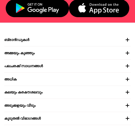
ബ്രാൻഡുകൾ
അമ്മയും കുഞ്ഞും
പലചരക്ക് സാധനങ്ങൾ
അധിക
കലയും കരകൗശലവും
അടുക്കളയും വീടും
കൂടുതൽ വിഭാഗങ്ങൾ