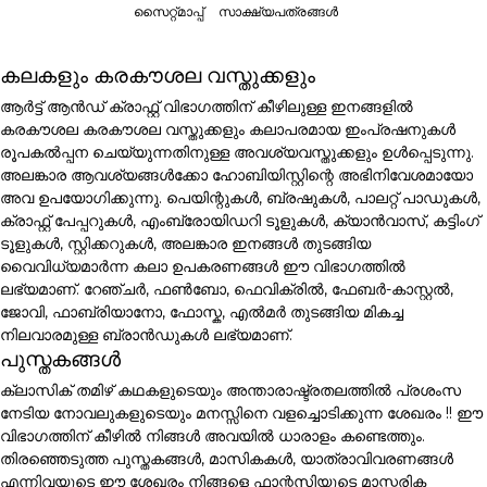
സൈറ്റ്മാപ്പ്
സാക്ഷ്യപത്രങ്ങൾ
കലകളും കരകൗശല വസ്തുക്കളും
ആർട്ട് ആൻഡ് ക്രാഫ്റ്റ് വിഭാഗത്തിന് കീഴിലുള്ള ഇനങ്ങളിൽ
കരകൗശല കരകൗശല വസ്തുക്കളും കലാപരമായ ഇംപ്രഷനുകൾ
രൂപകൽപ്പന ചെയ്യുന്നതിനുള്ള അവശ്യവസ്തുക്കളും ഉൾപ്പെടുന്നു.
അലങ്കാര ആവശ്യങ്ങൾക്കോ ഹോബിയിസ്റ്റിന്റെ അഭിനിവേശമായോ
അവ ഉപയോഗിക്കുന്നു. പെയിന്റുകൾ, ബ്രഷുകൾ, പാലറ്റ് പാഡുകൾ,
ക്രാഫ്റ്റ് പേപ്പറുകൾ, എംബ്രോയിഡറി ടൂളുകൾ, ക്യാൻവാസ്, കട്ടിംഗ്
ടൂളുകൾ, സ്റ്റിക്കറുകൾ, അലങ്കാര ഇനങ്ങൾ തുടങ്ങിയ
വൈവിധ്യമാർന്ന കലാ ഉപകരണങ്ങൾ ഈ വിഭാഗത്തിൽ
ലഭ്യമാണ്. റേഞ്ചർ, ഫൺബോ, ഫെവിക്രിൽ, ഫേബർ-കാസ്റ്റൽ,
ജോവി, ഫാബ്രിയാനോ, ഫോസ്ക, എൽമർ തുടങ്ങിയ മികച്ച
നിലവാരമുള്ള ബ്രാൻഡുകൾ ലഭ്യമാണ്.
പുസ്തകങ്ങൾ
ക്ലാസിക് തമിഴ് കഥകളുടെയും അന്താരാഷ്ട്രതലത്തിൽ പ്രശംസ
നേടിയ നോവലുകളുടെയും മനസ്സിനെ വളച്ചൊടിക്കുന്ന ശേഖരം !! ഈ
വിഭാഗത്തിന് കീഴിൽ നിങ്ങൾ അവയിൽ ധാരാളം കണ്ടെത്തും.
തിരഞ്ഞെടുത്ത പുസ്തകങ്ങൾ, മാസികകൾ, യാത്രാവിവരണങ്ങൾ
എന്നിവയുടെ ഈ ശേഖരം നിങ്ങളെ ഫാന്റസിയുടെ മാസ്മരിക