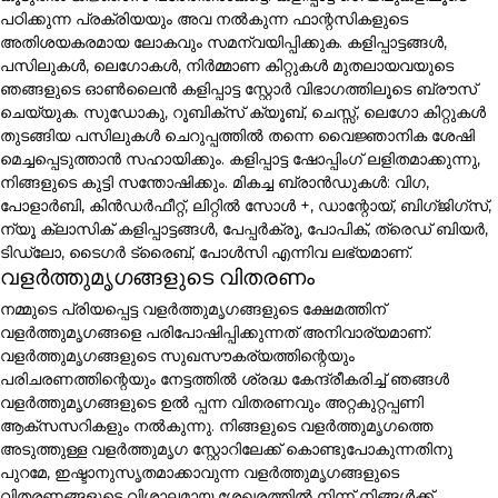
പഠിക്കുന്ന പ്രക്രിയയും അവ നൽകുന്ന ഫാന്റസികളുടെ
അതിശയകരമായ ലോകവും സമന്വയിപ്പിക്കുക. കളിപ്പാട്ടങ്ങൾ,
പസിലുകൾ, ലെഗോകൾ, നിർമ്മാണ കിറ്റുകൾ മുതലായവയുടെ
ഞങ്ങളുടെ ഓൺലൈൻ കളിപ്പാട്ട സ്റ്റോർ വിഭാഗത്തിലൂടെ ബ്രൗസ്
ചെയ്യുക. സുഡോകു, റൂബിക്സ് ക്യൂബ്, ചെസ്സ്, ലെഗോ കിറ്റുകൾ
തുടങ്ങിയ പസിലുകൾ ചെറുപ്പത്തിൽ തന്നെ വൈജ്ഞാനിക ശേഷി
മെച്ചപ്പെടുത്താൻ സഹായിക്കും. കളിപ്പാട്ട ഷോപ്പിംഗ് ലളിതമാക്കുന്നു,
നിങ്ങളുടെ കുട്ടി സന്തോഷിക്കും. മികച്ച ബ്രാൻഡുകൾ: വിഗ,
പോളാർബി, കിൻഡർഫീറ്റ്, ലിറ്റിൽ സോൾ +, ഡാന്റോയ്, ബിഗ്ജിഗ്സ്,
ന്യൂ ക്ലാസിക് കളിപ്പാട്ടങ്ങൾ, പേപ്പർക്രൂ, പോപിക്, ത്രെഡ് ബിയർ,
ടിഡ്ലോ, ടൈഗർ ട്രൈബ്, പോൾസി എന്നിവ ലഭ്യമാണ്.
വളർത്തുമൃഗങ്ങളുടെ വിതരണം
നമ്മുടെ പ്രിയപ്പെട്ട വളർത്തുമൃഗങ്ങളുടെ ക്ഷേമത്തിന്
വളർത്തുമൃഗങ്ങളെ പരിപോഷിപ്പിക്കുന്നത് അനിവാര്യമാണ്.
വളർത്തുമൃഗങ്ങളുടെ സുഖസൗകര്യത്തിന്റെയും
പരിചരണത്തിന്റെയും നേട്ടത്തിൽ ശ്രദ്ധ കേന്ദ്രീകരിച്ച് ഞങ്ങൾ
വളർത്തുമൃഗങ്ങളുടെ ഉൽ പ്പന്ന വിതരണവും അറ്റകുറ്റപ്പണി
ആക്സസറികളും നൽകുന്നു. നിങ്ങളുടെ വളർത്തുമൃഗത്തെ
അടുത്തുള്ള വളർത്തുമൃഗ സ്റ്റോറിലേക്ക് കൊണ്ടുപോകുന്നതിനു
പുറമേ, ഇഷ്ടാനുസൃതമാക്കാവുന്ന വളർത്തുമൃഗങ്ങളുടെ
വിതരണങ്ങളുടെ വിശാലമായ ശേഖരത്തിൽ നിന്ന് നിങ്ങൾക്ക്