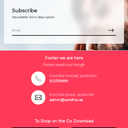
Subscribe
Newsletter form description
Footer we are here
Footer reach out throgh
FOOTER PHONE SUPPORT
502319699
FOOTER EMAIL SUPPORT
admin@sandhai.ae
To Shop on the Go Download