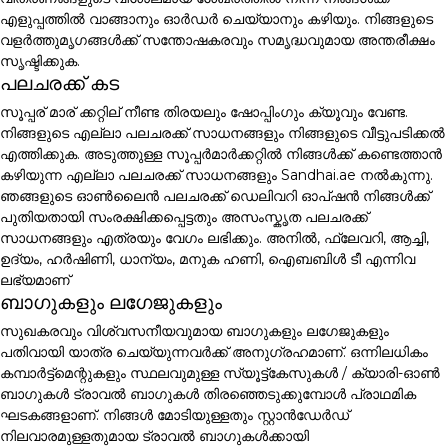
എളുപ്പത്തിൽ വാങ്ങാനും ഓർഡർ ചെയ്യാനും കഴിയും. നിങ്ങളുടെ
വളർത്തുമൃഗങ്ങൾക്ക് സന്തോഷകരവും സമൃദ്ധവുമായ അന്തരീക്ഷം
സൃഷ്ടിക്കുക.
പലചരക്ക് കട
സൂപ്പര് മാര് ക്കറ്റില് നീണ്ട തിരയലും ഷോപ്പിംഗും ക്യൂവും വേണ്ട.
നിങ്ങളുടെ എല്ലാ പലചരക്ക് സാധനങ്ങളും നിങ്ങളുടെ വീട്ടുപടിക്കൽ
എത്തിക്കുക. അടുത്തുള്ള സൂപ്പർമാർക്കറ്റിൽ നിങ്ങൾക്ക് കണ്ടെത്താൻ
കഴിയുന്ന എല്ലാ പലചരക്ക് സാധനങ്ങളും Sandhai.ae നൽകുന്നു.
ഞങ്ങളുടെ ഓൺലൈൻ പലചരക്ക് ഡെലിവറി ഓപ്ഷൻ നിങ്ങൾക്ക്
പുതിയതായി സംരക്ഷിക്കപ്പെട്ടതും അസംസ്കൃത പലചരക്ക്
സാധനങ്ങളും എത്രയും വേഗം ലഭിക്കും. അനിൽ, ഫ്ലേവറി, ആച്ചി,
ഉദ്യം, ഹർഷിണി, ധാന്യം, മനുക ഹണി, ഐബബിൾ ടീ എന്നിവ
ലഭ്യമാണ്
ബാഗുകളും ലഗേജുകളും
സുഖകരവും വിശ്വസനീയവുമായ ബാഗുകളും ലഗേജുകളും
പതിവായി യാത്ര ചെയ്യുന്നവർക്ക് അനുഗ്രഹമാണ്. ഒന്നിലധികം
കമ്പാർട്ട്മെന്റുകളും സ്ഥലവുമുള്ള സ്യൂട്ട്കേസുകൾ / ക്യാരി-ഓൺ
ബാഗുകൾ ട്രാവൽ ബാഗുകൾ തിരഞ്ഞെടുക്കുമ്പോൾ പ്രാഥമിക
ഘടകങ്ങളാണ്. നിങ്ങൾ മോടിയുള്ളതും സ്റ്റാൻഡേർഡ്
നിലവാരമുള്ളതുമായ ട്രാവൽ ബാഗുകൾക്കായി